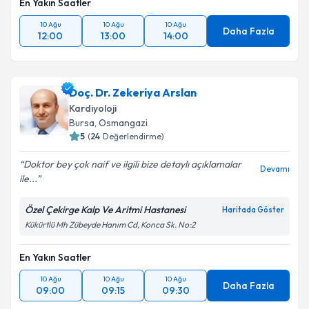
En Yakın Saatler
10 Ağu
10 Ağu
10 Ağu
Daha Fazla
12:00
13:00
14:00
Doç. Dr. Zekeriya Arslan
Kardiyoloji
Bursa
, Osmangazi
5
(
24
Değerlendirme)
Doktor bey çok naif ve ilgili bize detaylı açıklamalar
Devamı
ile...
Özel Çekirge Kalp Ve Aritmi Hastanesi
Haritada Göster
Kükürtlü Mh Zübeyde Hanım Cd, Konca Sk. No:2
En Yakın Saatler
10 Ağu
10 Ağu
10 Ağu
Daha Fazla
09:00
09:15
09:30