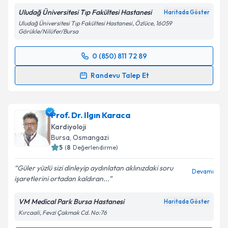
Metni
'ni okudum ve kişisel verilerimin belirtilen
Uludağ Üniversitesi Tıp Fakültesi Hastanesi
Haritada Göster
kapsamda işlenmesini kabul ediyorum.
Uludağ Üniversitesi Tıp Fakültesi Hastanesi, Özlüce, 16059
Görükle/Nilüfer/Bursa
Takvim Talebini Gönder
0 (850) 811 72 89
Randevu Takvimi Talebi
Randevu Talep Et
Prof. Dr. N.Sümeyye Güllülü
için randevu takvimi
talebi oluşturun. Size bu uzmandan randevu almanız
Prof. Dr. Ilgın Karaca
için bir takvim hazırlandığında e-posta ile
bilgilendireceğiz.
Kardiyoloji
Bursa
, Osmangazi
E-posta Adresiniz
5
(
8
Değerlendirme)
Güler yüzlü sizi dinleyip aydınlatan aklınızdaki soru
Devamı
işaretlerini ortadan kaldıran...
Kişisel verilerimin işlenmesine ilişkin
Aydınlatma
VM Medical Park Bursa Hastanesi
Haritada Göster
Metni
'ni okudum ve kişisel verilerimin belirtilen
Kırcaali, Fevzi Çakmak Cd. No:76
kapsamda işlenmesini kabul ediyorum.