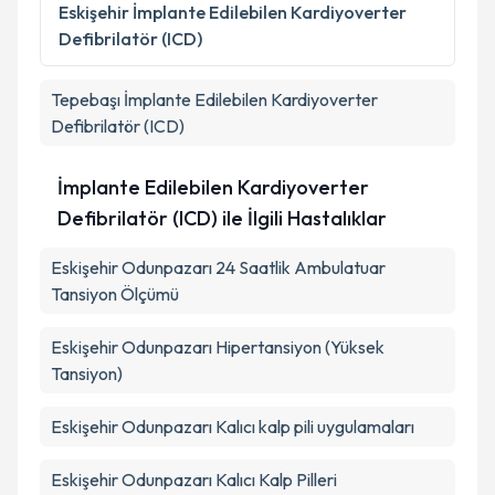
Kişisel verilerimin işlenmesine ilişkin
Aydınlatma
Eskişehir
İmplante Edilebilen Kardiyoverter
Metni
'ni okudum ve kişisel verilerimin belirtilen
Defibrilatör (ICD)
kapsamda işlenmesini kabul ediyorum.
Tepebaşı
İmplante Edilebilen Kardiyoverter
Takvim Talebini Gönder
Defibrilatör (ICD)
İmplante Edilebilen Kardiyoverter
Defibrilatör (ICD) ile İlgili Hastalıklar
Eskişehir Odunpazarı 24 Saatlik Ambulatuar
Tansiyon Ölçümü
Eskişehir Odunpazarı Hipertansiyon (Yüksek
Tansiyon)
Eskişehir Odunpazarı Kalıcı kalp pili uygulamaları
Eskişehir Odunpazarı Kalıcı Kalp Pilleri