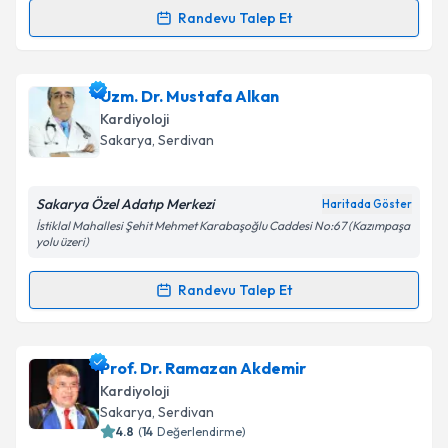
Randevu Talep Et
Randevu Takvimi Talebi
Takvim Talebini Gönder
Prof. Dr. Ilgın Karaca
için randevu takvimi talebi
Uzm. Dr. Mustafa Alkan
oluşturun. Size bu uzmandan randevu almanız için bir
Kardiyoloji
takvim hazırlandığında e-posta ile bilgilendireceğiz.
Sakarya
, Serdivan
E-posta Adresiniz
Sakarya Özel Adatıp Merkezi
Haritada Göster
İstiklal Mahallesi Şehit Mehmet Karabaşoğlu Caddesi No:67 (Kazımpaşa
yolu üzeri)
Kişisel verilerimin işlenmesine ilişkin
Aydınlatma
Randevu Talep Et
Metni
'ni okudum ve kişisel verilerimin belirtilen
Randevu Takvimi Talebi
kapsamda işlenmesini kabul ediyorum.
Uzm. Dr. Mustafa Alkan
için randevu takvimi talebi
Prof. Dr. Ramazan Akdemir
Takvim Talebini Gönder
oluşturun. Size bu uzmandan randevu almanız için bir
Kardiyoloji
takvim hazırlandığında e-posta ile bilgilendireceğiz.
Sakarya
, Serdivan
4.8
(
14
Değerlendirme)
E-posta Adresiniz