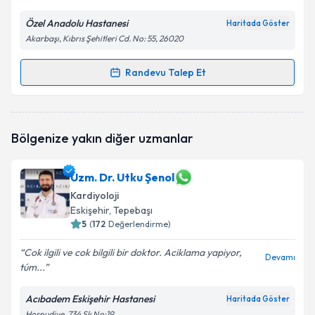
Özel Anadolu Hastanesi
Haritada Göster
Akarbaşı, Kıbrıs Şehitleri Cd. No: 55, 26020
Randevu Talep Et
Randevu Takvimi Talebi
Dr. Mehmet Furkan Özen
için randevu takvimi talebi
Bölgenize yakın diğer uzmanlar
oluşturun. Size bu uzmandan randevu almanız için bir
takvim hazırlandığında e-posta ile bilgilendireceğiz.
Uzm. Dr. Utku Şenol
E-posta Adresiniz
Kardiyoloji
Eskişehir
, Tepebaşı
5
(
172
Değerlendirme)
Kişisel verilerimin işlenmesine ilişkin
Aydınlatma
Cok ilgili ve cok bilgili bir doktor. Aciklama yapiyor,
Devamı
Metni
'ni okudum ve kişisel verilerimin belirtilen
túm...
kapsamda işlenmesini kabul ediyorum.
Acıbadem Eskişehir Hastanesi
Haritada Göster
Hoşnudiye, 734 Sk No:19