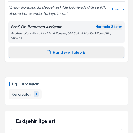
Emar konusunda detaylı şekilde bilgilendirdiği ve MR
Devamı
okuma konusunda Türkiye'nin...
Prof. Dr. Ramazan Akdemir
Haritada Göster
Kişisel verilerimin işlenmesine ilişkin
Aydınlatma
Arabacıalanı Mah. Cadde54 Karşısı, 541.Sokak No:15 D:Kat:1/110,
Metni
'ni okudum ve kişisel verilerimin belirtilen
54000
kapsamda işlenmesini kabul ediyorum.
Randevu Talep Et
Randevu Takvimi Talebi
Takvim Talebini Gönder
Prof. Dr. Ramazan Akdemir
için randevu takvimi
talebi oluşturun. Size bu uzmandan randevu almanız
İlgili Branşlar
için bir takvim hazırlandığında e-posta ile
bilgilendireceğiz.
Kardiyoloji
1
E-posta Adresiniz
Eskişehir İlçeleri