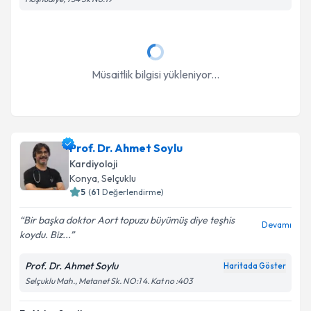
Takvim Talebini Gönder
Müsaitlik bilgisi yükleniyor...
Prof. Dr. Ahmet Soylu
Kardiyoloji
Konya
, Selçuklu
5
(
61
Değerlendirme)
Bir başka doktor Aort topuzu büyümüş diye teşhis
Devamı
koydu. Biz...
Prof. Dr. Ahmet Soylu
Haritada Göster
Selçuklu Mah., Metanet Sk. NO:1 4. Kat no :403