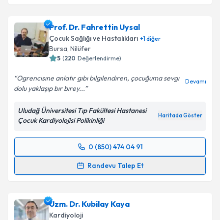
Prof. Dr. Fahrettin Uysal
Çocuk Sağlığı ve Hastalıkları
+
1
diğer
Bursa
, Nilüfer
5
(
220
Değerlendirme)
Ogrencısıne anlatır gıbı bılgılendıren, çocuğuma sevgı
Devamı
dolu yaklaşıp bır bırey...
Uludağ Üniversitesi Tıp Fakültesi Hastanesi
Haritada Göster
Çocuk Kardiyolojisi Polikinliği
0 (850) 474 04 91
Randevu Takvimi Talebi
Randevu Talep Et
Prof. Dr. Fahrettin Uysal
için randevu takvimi talebi
oluşturun. Size bu uzmandan randevu almanız için bir
Uzm. Dr. Kubilay Kaya
takvim hazırlandığında e-posta ile bilgilendireceğiz.
Kardiyoloji