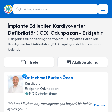
Doktor, klinik ara...
İmplante Edilebilen Kardiyoverter
Defibrilatör (ICD), Odunpazarı - Eskişehir
Eskişehir
Odunpazarı
içinde toplam
10
İmplante Edilebilen
Kardiyoverter Defibrilatör (ICD)
uygulayan doktor - uzman
bulundu
Filtrele
Akıllı Sıralama
Dr. Mehmet Furkan Özen
Kardiyoloji
Eskişehir
, Odunpazarı
5
(
2
Değerlendirme)
Mehmet Furkan bey mesleğinde çok başarılı bir hekim
Devamı
ayrıca çok...