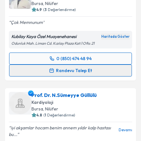
E-posta Adresiniz
Bursa
, Nilüfer
4.9
(
3
Değerlendirme)
Çok Memnunum
Kişisel verilerimin işlenmesine ilişkin
Aydınlatma
Kubilay Kaya Özel Muayenehanesi
Haritada Göster
Metni
'ni okudum ve kişisel verilerimin belirtilen
Odunluk Mah. Liman Cd. Kızılay Plaza Kat:1 Ofis: 21
kapsamda işlenmesini kabul ediyorum.
0 (850) 474 48 94
Randevu Takvimi Talebi
Takvim Talebini Gönder
Randevu Talep Et
Uzm. Dr. Kubilay Kaya
için randevu takvimi talebi
oluşturun. Size bu uzmandan randevu almanız için bir
Prof. Dr. N.Sümeyye Güllülü
takvim hazırlandığında e-posta ile bilgilendireceğiz.
Kardiyoloji
E-posta Adresiniz
Bursa
, Nilüfer
4.8
(
1
Değerlendirme)
iyi akşamlar hocam benim annem yıldır kalp hastası
Devamı
bu...
Kişisel verilerimin işlenmesine ilişkin
Aydınlatma