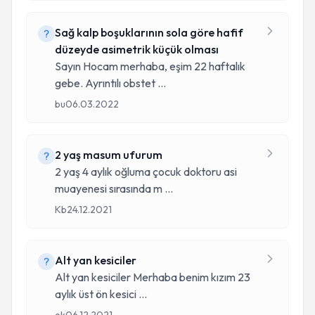
Sağ kalp boşuklarının sola göre hafif
düzeyde asimetrik küçük olması
Sayın Hocam merhaba, eşim 22 haftalık
gebe. Ayrıntılı obstet
...
bu
06.03.2022
2 yaş masum ufurum
2 yaş 4 aylık oğluma çocuk doktoru asi
muayenesi sırasında m
...
Kb
24.12.2021
Alt yan kesiciler
Alt yan kesiciler Merhaba benim kızım 23
aylık üst ön kesici
...