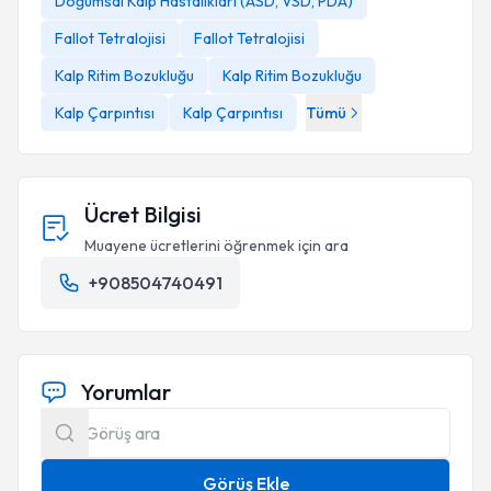
Doğumsal Kalp Hastalıkları (ASD, VSD, PDA)
Fallot Tetralojisi
Fallot Tetralojisi
Kalp Ritim Bozukluğu
Kalp Ritim Bozukluğu
Kalp Çarpıntısı
Kalp Çarpıntısı
Tümü
Ücret Bilgisi
Muayene ücretlerini öğrenmek için ara
+908504740491
Yorumlar
Görüş Ekle