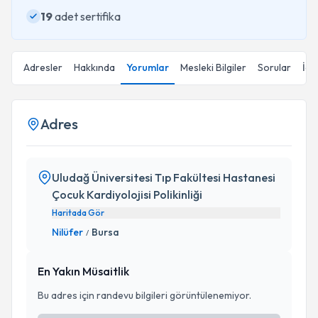
19
adet sertifika
Adresler
Hakkında
Yorumlar
Mesleki Bilgiler
Sorular
İçe
Adres
Uludağ Üniversitesi Tıp Fakültesi Hastanesi
Çocuk Kardiyolojisi Polikinliği
Haritada Gör
Nilüfer
Bursa
/
En Yakın Müsaitlik
Bu adres için randevu bilgileri görüntülenemiyor.