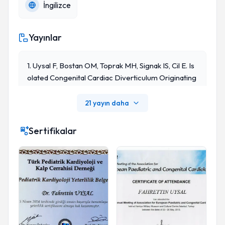
İngilizce
Yayınlar
1. Uysal F, Bostan OM, Toprak MH, Signak IS, Cil E. Is
Olated Congenital Cardiac Diverticulum Originating
From The Left Ventricular Apex: Report Of A Pedia
Tric Case. Ann Pediatr Cardiol. 2016; 9:195-6.
21 yayın daha
Sertifikalar