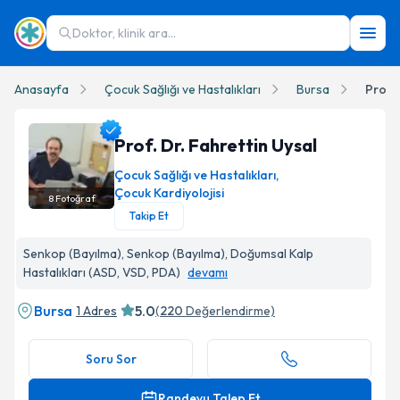
Doktor, klinik ara...
Anasayfa
Çocuk Sağlığı ve Hastalıkları
Bursa
Prof. 
Prof. Dr. Fahrettin Uysal
Çocuk Sağlığı ve Hastalıkları
,
Çocuk Kardiyolojisi
8
Fotoğraf
Takip Et
Prof. Dr. Fahrettin Uysal Profil Fotoğrafı
Senkop (Bayılma), Senkop (Bayılma), Doğumsal Kalp
Hastalıkları (ASD, VSD, PDA)
devamı
Bursa
5.0
1 Adres
(
220
Değerlendirme)
Soru Sor
Randevu Talep Et