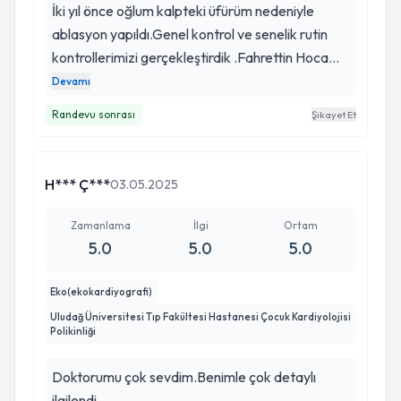
İki yıl önce oğlum kalpteki üfürüm nedeniyle
ablasyon yapıldı.Genel kontrol ve senelik rutin
kontrollerimizi gerçekleştirdik .Fahrettin Hocam
tüm detay konusunda oldukça hassasiyet
Devamı
gösteren mesleğini be hastalarını çocuk ruhuna
Randevu sonrası
Şikayet Et
inebilen bir duhaen herşey güzel gitmesi biz
ebeveynler olarak duymak istediğimiz mutlu
sonuçlar . İhtimale bırakmayan tedavi süreci beni
H*** Ç***
03.05.2025
en çok içimi rahatan nokta oldu . Bursa da tek bir
isim geçmesi Fahrettin Hoca gitmelisinizin
Zamanlama
İlgi
Ortam
dendiğinde inanın bizlerede hissettirdi iyi ki bu
5.0
5.0
5.0
tarz hocalarımız var mesleğini layıkıyla yapan
saygılar
Eko(ekokardiyografi)
Uludağ Üniversitesi Tıp Fakültesi Hastanesi Çocuk Kardiyolojisi
Polikinliği
Doktorumu çok sevdim.Benimle çok detaylı
ilgilendi.