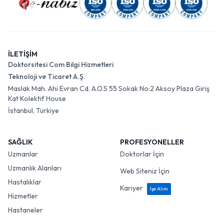
İLETİŞİM
Doktorsitesi Com Bilgi Hizmetleri
Teknoloji ve Ticaret A.Ş.
Maslak Mah. Ahi Evran Cd. A.O.S 55 Sokak No:2 Aksoy Plaza Giriş
Kat Kolektif House
İstanbul, Türkiye
SAĞLIK
PROFESYONELLER
Uzmanlar
Doktorlar İçin
Uzmanlık Alanları
Web Siteniz İçin
Hastalıklar
Kariyer
İşe Alım
Hizmetler
Hastaneler