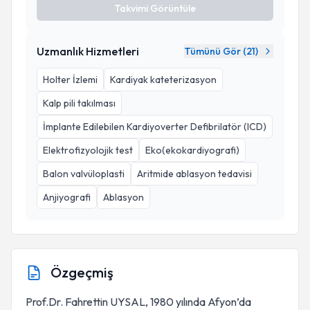
Takvimi Görüntüle
Uzmanlık Hizmetleri
Tümünü Gör (
21
)
Holter İzlemi
Kardiyak kateterizasyon
Kalp pili takılması
İmplante Edilebilen Kardiyoverter Defibrilatör (ICD)
Elektrofizyolojik test
Eko(ekokardiyografi)
Balon valvüloplasti
Aritmide ablasyon tedavisi
Anjiyografi
Ablasyon
Özgeçmiş
Prof.Dr. Fahrettin UYSAL, 1980 yılında Afyon’da