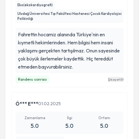
Eko(ekokardiyografi)
Uludağ Üniversitesi Tıp Fakültesi Hastanesi Çocuk Kardiyolojisi
Polikinliği
Fahrettin hocamiz alanında Türkiye'nin en
kıymetli hekimlerinden. Hem bilgisi hem insani
yaklaşımı gerçekten tartışılmaz. Onun sayesinde
çok büyük ilerlemeler kaydettik. Hiç tereddüt
etmeden başvurabilirsiniz.
Randevu sonrası
Şikayet Et
Ö*** E***
01.02.2025
Zamanlama
İlgi
Ortam
5.0
5.0
5.0