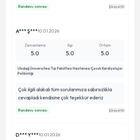
Randevu sonrası
Şikayet Et
A*** Ş***
10.01.2026
Zamanlama
İlgi
Ortam
5.0
5.0
5.0
Uludağ Üniversitesi Tıp Fakültesi Hastanesi Çocuk Kardiyolojisi
Polikinliği
Çok ilgili alakalı tüm sorularımıza sabırsızlıkla
cevapladı kendisine çok teşekkür ederiz
Randevu sonrası
Şikayet Et
D*** Y***
10.01.2026