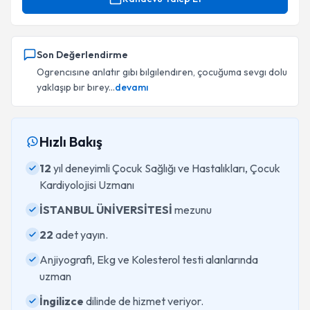
Son Değerlendirme
Ogrencısıne anlatır gıbı bılgılendıren, çocuğuma sevgı dolu
yaklaşıp bır bırey...
devamı
Hızlı Bakış
12
yıl deneyimli Çocuk Sağlığı ve Hastalıkları, Çocuk
Kardiyolojisi Uzmanı
İSTANBUL ÜNİVERSİTESİ
mezunu
22
adet yayın.
Anjiyografi, Ekg ve Kolesterol testi alanlarında
uzman
İngilizce
dilinde de hizmet veriyor.