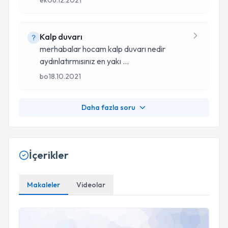
ek
06.12.2021
Kalp duvarı
merhabalar hocam kalp duvarı nedir
aydınlatırmısınız en yakı
...
bo
18.10.2021
Daha fazla soru
İçerikler
Makaleler
Videolar
ÜFÜRÜM HAKKINDA