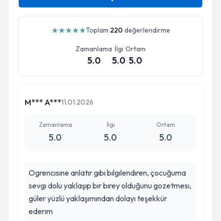
★
★
★
★
★
Toplam
220
değerlendirme
Zamanlama
İlgi
Ortam
5.0
5.0
5.0
M*** A***
11.01.2026
Zamanlama
İlgi
Ortam
5.0
5.0
5.0
Ogrencısıne anlatır gıbı bılgılendıren, çocuğuma
sevgı dolu yaklaşıp bır bırey olduğunu gozetmesı,
güler yüzlü yaklaşımından dolayı teşekkür
ederım