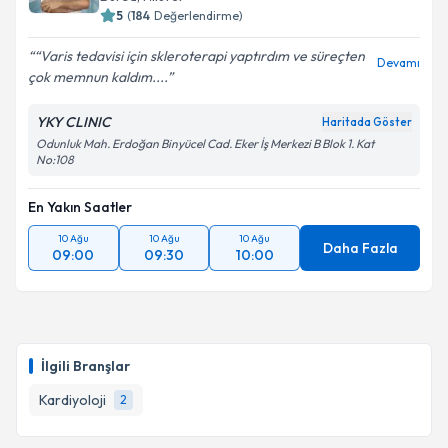
5
(
184
Değerlendirme)
E-posta Adresiniz
“Varis tedavisi için skleroterapi yaptırdım ve süreçten
Devamı
çok memnun kaldım....
YKY CLINIC
Haritada Göster
Kişisel verilerimin işlenmesine ilişkin
Aydınlatma
Odunluk Mah. Erdoğan Binyücel Cad. Eker İş Merkezi B Blok 1. Kat
Metni
'ni okudum ve kişisel verilerimin belirtilen
No:108
kapsamda işlenmesini kabul ediyorum.
En Yakın Saatler
Takvim Talebini Gönder
10 Ağu
10 Ağu
10 Ağu
Daha Fazla
09:00
09:30
10:00
İlgili Branşlar
Kardiyoloji
2