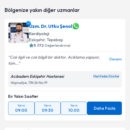
Dr. Mehmet Furkan Özen
için randevu takvimi talebi
Bölgenize yakın diğer uzmanlar
oluşturun. Size bu uzmandan randevu almanız için bir
takvim hazırlandığında e-posta ile bilgilendireceğiz.
Uzm. Dr. Utku Şenol
E-posta Adresiniz
Kardiyoloji
Eskişehir
, Tepebaşı
5
(
172
Değerlendirme)
Kişisel verilerimin işlenmesine ilişkin
Aydınlatma
Cok ilgili ve cok bilgili bir doktor. Aciklama yapiyor,
Devamı
Metni
'ni okudum ve kişisel verilerimin belirtilen
túm...
kapsamda işlenmesini kabul ediyorum.
Acıbadem Eskişehir Hastanesi
Haritada Göster
Hoşnudiye, 734 Sk No:19
Takvim Talebini Gönder
En Yakın Saatler
Yarın
Yarın
Yarın
Daha Fazla
09:00
09:30
10:00