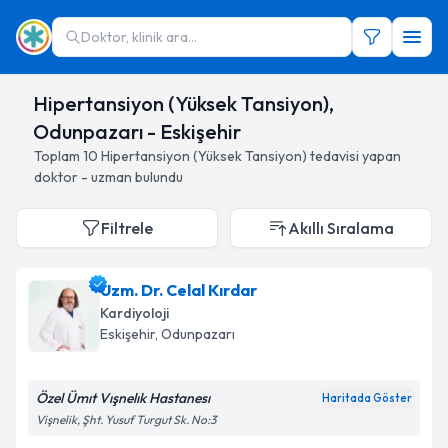
Doktor, klinik ara...
Hipertansiyon (Yüksek Tansiyon),
Odunpazarı - Eskişehir
Toplam
10
Hipertansiyon (Yüksek Tansiyon)
tedavisi yapan
doktor - uzman bulundu
Filtrele
Akıllı Sıralama
Uzm. Dr. Celal Kırdar
Kardiyoloji
Eskişehir
, Odunpazarı
Özel Ümıt Vışnelık Hastanesı
Haritada Göster
Vişnelik, Şht. Yusuf Turgut Sk. No:3