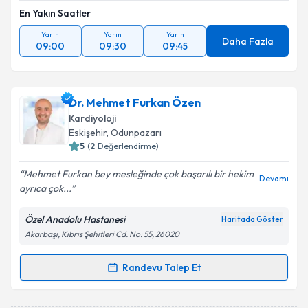
En Yakın Saatler
Yarın
Yarın
Yarın
Daha Fazla
09:00
09:30
09:45
Dr. Mehmet Furkan Özen
Kardiyoloji
Eskişehir
, Odunpazarı
5
(
2
Değerlendirme)
Mehmet Furkan bey mesleğinde çok başarılı bir hekim
Devamı
ayrıca çok...
Özel Anadolu Hastanesi
Haritada Göster
Akarbaşı, Kıbrıs Şehitleri Cd. No: 55, 26020
Randevu Talep Et
Randevu Takvimi Talebi