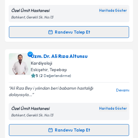
E-posta Adresiniz
Özel Ümit Hastanesi
Haritada Göster
Batıkent, Gerekli Sk. No:13
Kişisel verilerimin işlenmesine ilişkin
Aydınlatma
Randevu Talep Et
Randevu Takvimi Talebi
Metni
'ni okudum ve kişisel verilerimin belirtilen
kapsamda işlenmesini kabul ediyorum.
Uzm. Dr. Yahya Topal
için randevu takvimi talebi
Uzm. Dr. Ali Rıza Altunsu
oluşturun. Size bu uzmandan randevu almanız için bir
Takvim Talebini Gönder
Kardiyoloji
takvim hazırlandığında e-posta ile bilgilendireceğiz.
Eskişehir
, Tepebaşı
5
(
2
Değerlendirme)
E-posta Adresiniz
Ali Rıza Bey i yılından beri babamın hastalığı
Devamı
dolayısıyla...
Özel Ümit Hastanesi
Haritada Göster
Kişisel verilerimin işlenmesine ilişkin
Aydınlatma
Batıkent, Gerekli Sk. No:13
Metni
'ni okudum ve kişisel verilerimin belirtilen
kapsamda işlenmesini kabul ediyorum.
Randevu Talep Et
Randevu Takvimi Talebi