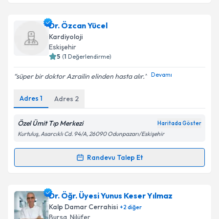
Takvim Talebini Gönder
Uzm. Dr. Ali Rıza Altunsu
için randevu takvimi talebi
Dr. Özcan Yücel
oluşturun. Size bu uzmandan randevu almanız için bir
Kardiyoloji
takvim hazırlandığında e-posta ile bilgilendireceğiz.
Eskişehir
5
(
1
Değerlendirme)
E-posta Adresiniz
Devamı
süper bir doktor Azrailin elinden hasta alır.
Adres
1
Adres
2
Kişisel verilerimin işlenmesine ilişkin
Aydınlatma
Metni
'ni okudum ve kişisel verilerimin belirtilen
Özel Ümit Tıp Merkezi
Haritada Göster
kapsamda işlenmesini kabul ediyorum.
Kurtuluş, Asarcıklı Cd. 94/A, 26090 Odunpazarı/Eskişehir
Randevu Talep Et
Randevu Takvimi Talebi
Takvim Talebini Gönder
Dr. Özcan Yücel
için randevu takvimi talebi oluşturun.
Dr. Öğr. Üyesi Yunus Keser Yılmaz
Size bu uzmandan randevu almanız için bir takvim
Kalp Damar Cerrahisi
+
2
diğer
hazırlandığında e-posta ile bilgilendireceğiz.
Bursa
, Nilüfer