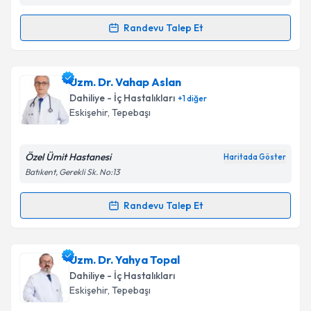
Randevu Talep Et
Randevu Takvimi Talebi
Prof. Dr. Murat İkizler
için randevu takvimi talebi
Uzm. Dr. Vahap Aslan
oluşturun. Size bu uzmandan randevu almanız için bir
Dahiliye - İç Hastalıkları
+
1
diğer
takvim hazırlandığında e-posta ile bilgilendireceğiz.
Eskişehir
, Tepebaşı
E-posta Adresiniz
Özel Ümit Hastanesi
Haritada Göster
Batıkent, Gerekli Sk. No:13
Kişisel verilerimin işlenmesine ilişkin
Aydınlatma
Randevu Talep Et
Randevu Takvimi Talebi
Metni
'ni okudum ve kişisel verilerimin belirtilen
kapsamda işlenmesini kabul ediyorum.
Uzm. Dr. Vahap Aslan
için randevu takvimi talebi
Uzm. Dr. Yahya Topal
oluşturun. Size bu uzmandan randevu almanız için bir
Takvim Talebini Gönder
Dahiliye - İç Hastalıkları
takvim hazırlandığında e-posta ile bilgilendireceğiz.
Eskişehir
, Tepebaşı