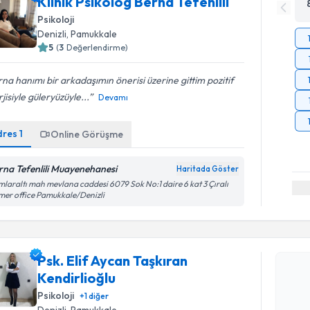
Klinik Psikolog Berna Tefenlili
Psikoloji
Denizli
, Pamukkale
5
(
3
Değerlendirme)
na hanımı bir arkadaşımın önerisi üzerine gittim pozitif
jisiyle güleryüzüyle...
Devamı
dres
1
Online Görüşme
rna Tefenlili Muayenehanesi
Haritada Göster
laraltı mah mevlana caddesi 6079 Sok No:1 daire 6 kat 3 Çıralı
er office Pamukkale/Denizli
Randevu T
Psk. Elif Aycan Taşkıran
Psk. Elif 
Kendirlioğlu
talebi oluş
takvim hazı
Psikoloji
+
1
diğer
Denizli
, Pamukkale