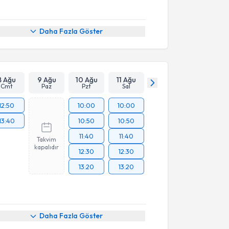
Daha Fazla Göster
8 Ağu
9 Ağu
10 Ağu
11 Ağu
Cmt
Paz
Pzt
Sal
12:50
10:00
10:00
13:40
10:50
10:50
11:40
11:40
Takvim
kapalıdır
12:30
12:30
13:20
13:20
Daha Fazla Göster