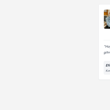
Hay
gitm
Efr
Kın