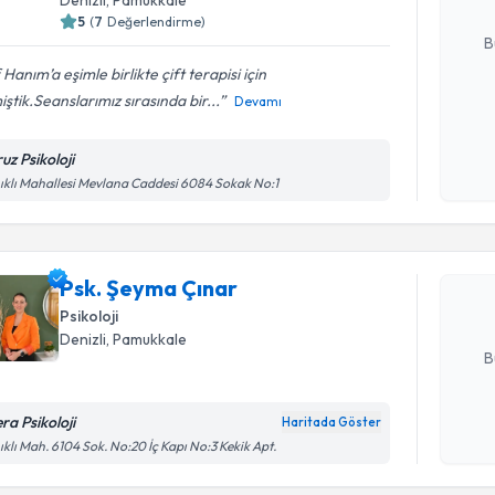
E-posta Ad
5
(
7
Değerlendirme)
B
f Hanım’a eşimle birlikte çift terapisi için
iştik.Seanslarımız sırasında bir...
Devamı
Kişisel
okudum
uz Psikoloji
Randevu T
işlenm
ıklı Mahallesi Mevlana Caddesi 6084 Sokak No:1
Psk. Şeym
uzmandan ra
Psk. Şeyma Çınar
posta ile bi
Psikoloji
E-posta Ad
Denizli
, Pamukkale
B
ra Psikoloji
Haritada Göster
Kişisel
ıklı Mah. 6104 Sok. No:20 İç Kapı No:3 Kekik Apt.
okudum
Randevu T
işlenm