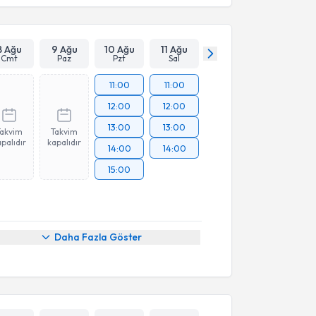
8 Ağu
9 Ağu
10 Ağu
11 Ağu
Cmt
Paz
Pzt
Sal
11:00
11:00
12:00
12:00
13:00
13:00
Takvim
Takvim
palıdır
kapalıdır
14:00
14:00
15:00
Daha Fazla Göster