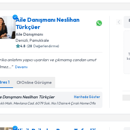
Aile Danışmanı Neslihan
Türkçüer
Aile Danışmanı
Denizli
, Pamukkale
4.8
(
28
Değerlendirme)
ka
ika anlatımı yapıcı uyarıları ve çıkmamış candan umut
lmez...
Devamı
dres
1
Online Görüşme
le Danışmanı Neslihan Türkçüer
Haritada Göster
ıklı Mah. Mevlana Cad. 6079 Sok. No:1 Daire:4 Çıralı Home Ofis