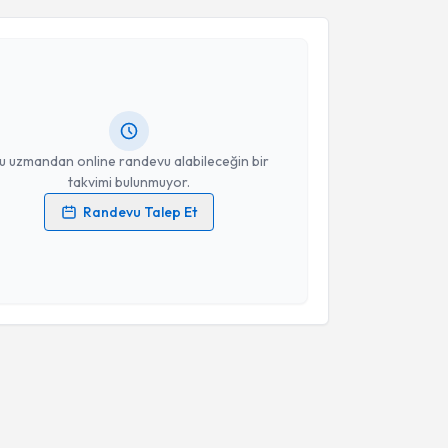
Takvim Talebini Gönder
ikolog Fatma Nur Köksal Göksu
için randevu takvimi
turun. Size bu uzmandan randevu almanız için bir
rlandığında e-posta ile bilgilendireceğiz.
resiniz
u uzmandan online randevu alabileceğin bir
takvimi bulunmuyor.
Randevu Talep Et
 verilerimin işlenmesine ilişkin
Aydınlatma Metni
'ni
 ve kişisel verilerimin belirtilen kapsamda
esini kabul ediyorum.
Takvim Talebini Gönder