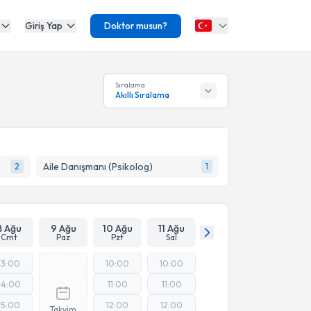
Giriş Yap
Doktor musun?
Sıralama
Akıllı Sıralama
Aile Danışmanı (Psikolog)
2
1
8 Ağu
9 Ağu
10 Ağu
11 Ağu
Cmt
Paz
Pzt
Sal
13:00
10:00
10:00
14:00
11:00
11:00
15:00
12:00
12:00
Takvim