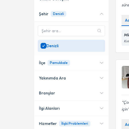
süre
Şehir
Denizli
Online danışmanlık sunan
A
uzmanları göster
Sadece
Denizli
bölgesinde
Mi
uzman ara
Kın
Denizli
İlçe
Pamukkale
Yakınımda Ara
Branşlar
Konumuma yakın uzmanları
Merkezefendi
göster
Çok
Pamukkale
İlgi Alanları
için
Acıpayam
Hizmetler
İlişki Problemleri
A
Psikoloji