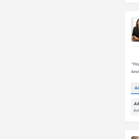
Aile Danışmanlığı
Har
kesi
A
Ai
Kın