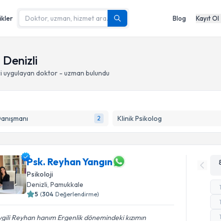
ikler
Blog
Kayıt Ol
 Denizli
i
uygulayan doktor - uzman bulundu
Danışmanı
Klinik Psikolog
2
Psk. Reyhan Yangın
Psikoloji
Denizli
, Pamukkale
5
(
304
Değerlendirme)
gili Reyhan hanım Ergenlik dönemindeki kızımın