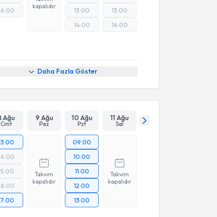
kapalıdır
16:00
13:00
13:00
14:00
14:00
Daha Fazla Göster
8 Ağu
9 Ağu
10 Ağu
11 Ağu
Cmt
Paz
Pzt
Sal
13:00
09:00
14:00
10:00
15:00
11:00
Takvim
Takvim
kapalıdır
kapalıdır
16:00
12:00
17:00
13:00