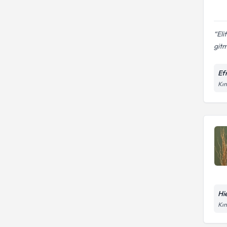
Eli
gitm
Efr
Kın
Hie
Kın