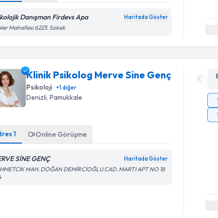
ikolojik Danışman Firdevs Apa
Haritada Göster
eler Mahallesi 6223. Sokak
Klinik Psikolog Merve Sine Genç
Psikoloji
+
1
diğer
Denizli
, Pamukkale
dres
1
Online Görüşme
RVE SİNE GENÇ
Haritada Göster
HMETCİK MAH. DOĞAN DEMİRCİOĞLU CAD. MARTI APT NO 18
4