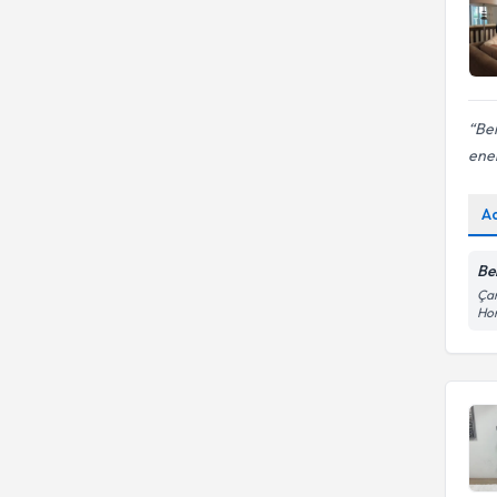
Ber
ener
A
Be
Çam
Hom