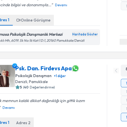
cinde bilgisi ve donanımıyla...
Devamı
dres
1
Online Görüşme
mosa Psikolojik Danışmanlık Merkezi
Haritada Göster
ıklı Mh, 6019. Sk No:16 Kat:1 D:1, 20160 Pamukkale/Denizli
Psk. Dan. Firdevs Apa
Psikolojik Danışman
+
1
diğer
Denizli
, Pamukkale
5
(
40
Değerlendirme)
 memnun kaldık dikkat dağınıklığı için gittik kızım
Devamı
dres
1
Adres
2