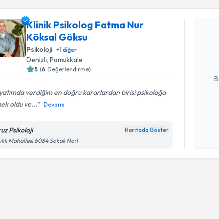
Klinik Psikolog Fatma Nur
Klinik Ps
Köksal Göksu
talebi oluş
takvim hazı
Psikoloji
+
1
diğer
Denizli
, Pamukkale
E-posta Ad
5
(
6
Değerlendirme)
B
atımda verdiğim en doğru kararlardan birisi psikoloğa
ek oldu ve...
Devamı
Kişisel
okudum
uz Psikoloji
Haritada Göster
işlenm
ıklı Mahallesi 6084 Sokak No:1