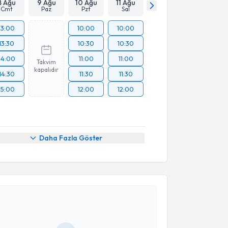
8 Ağu
9 Ağu
10 Ağu
11 Ağu
Cmt
Paz
Pzt
Sal
13:00
10:00
10:00
13:30
10:30
10:30
14:00
11:00
11:00
Takvim
kapalıdır
14:30
11:30
11:30
15:00
12:00
12:00
Daha Fazla Göster
akvimi Talebi
Aycan Taşkıran Kendirlioğlu
için randevu takvimi
turun. Size bu uzmandan randevu almanız için bir
rlandığında e-posta ile bilgilendireceğiz.