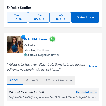
En Yakın Saatler
Yarın
11 Ağu
11 Ağu
Daha Fazla
09:00
09:00
10:00
Psk. Elif Sevim
Psikoloji
İstanbul
, Kadıköy
5
(
1573
Değerlendirme)
Yaklaşık birkaç aydır düzenli görüşmelerimize devam
Devamı
ediyoruz ve hayatımda gerçekten...
Adres
1
Adres
2
Online Görüşme
Psk. Elif Sevim (İstanbul)
Haritada Göster
Bağdat Caddesi Uğur Apartmanı No:72 Daire:4 (Fenerbahçe Mahallesi)