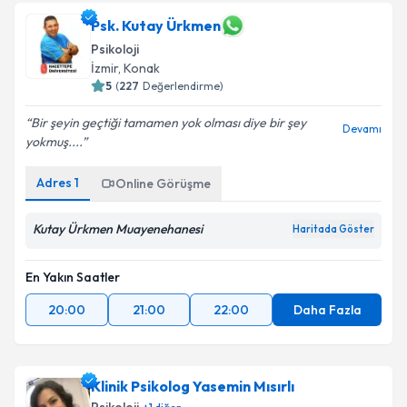
Psk. Kutay Ürkmen
Psikoloji
İzmir
, Konak
5
(
227
Değerlendirme)
Bir şeyin geçtiği tamamen yok olması diye bir şey
Devamı
yokmuş....
Adres
1
Online Görüşme
Kutay Ürkmen Muayenehanesi
Haritada Göster
En Yakın Saatler
20:00
21:00
22:00
Daha Fazla
Klinik Psikolog Yasemin Mısırlı