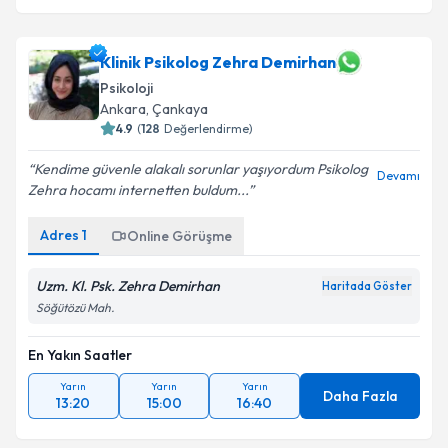
Klinik Psikolog Zehra Demirhan
Psikoloji
Ankara
, Çankaya
4.9
(
128
Değerlendirme)
Kendime güvenle alakalı sorunlar yaşıyordum Psikolog
Devamı
Zehra hocamı internetten buldum...
Adres
1
Online Görüşme
Uzm. Kl. Psk. Zehra Demirhan
Haritada Göster
Söğütözü Mah.
En Yakın Saatler
Yarın
Yarın
Yarın
Daha Fazla
13:20
15:00
16:40