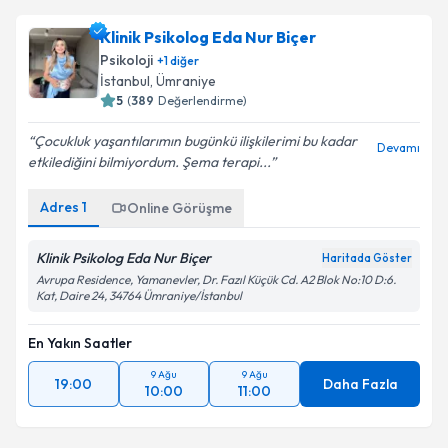
Klinik Psikolog Eda Nur Biçer
Psikoloji
+
1
diğer
İstanbul
, Ümraniye
5
(
389
Değerlendirme)
Çocukluk yaşantılarımın bugünkü ilişkilerimi bu kadar
Devamı
etkilediğini bilmiyordum. Şema terapi...
Adres
1
Online Görüşme
Klinik Psikolog Eda Nur Biçer
Haritada Göster
Avrupa Residence, Yamanevler, Dr. Fazıl Küçük Cd. A2 Blok No:10 D:6.
Kat, Daire 24, 34764 Ümraniye/İstanbul
En Yakın Saatler
9 Ağu
9 Ağu
19:00
Daha Fazla
10:00
11:00