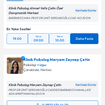
Klinik Psikolog Ahmet Vefa Çetin Özel
Haritada Göster
Danışmanlık Merkezi
BARBAROS MAH. PROF DR UMİT SERDAROĞLU CAD. NO 20 D14
En Yakın Saatler
Yarın
Yarın
19:00
Daha Fazla
09:00
10:00
Klinik Psikolog Meryem Zeynep Çetin
Psikoloji
+
1
diğer
Çanakkale
, Merkez
Klinik Psikolog Meryem Zeynep Çetin
Haritada Göster
PROF DR ÜMİT SERDAROĞLU CADDESİ BARBAROS MAHALLESİ
ADA APARTMANI No:20 D:14