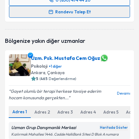
0 (850) 474 44 20
Randevu Takvimi Talebi
Randevu Talep Et
Klinik Psikolog Meryem Zeynep Çetin
için randevu
takvimi talebi oluşturun. Size bu uzmandan randevu
almanız için bir takvim hazırlandığında e-posta ile
Bölgenize yakın diğer uzmanlar
bilgilendireceğiz.
E-posta Adresiniz
Uzm. Psk. Mustafa Cem Oğuz
Psikoloji
+
1
diğer
Ankara
, Çankaya
5
(
465
Değerlendirme)
Kişisel verilerimin işlenmesine ilişkin
Aydınlatma
Gayet olumlu bir terapi herkese tavsiye ederim
Metni
'ni okudum ve kişisel verilerimin belirtilen
Devamı
hocam konusunda gerçekten...
kapsamda işlenmesini kabul ediyorum.
Adres
1
Adres
2
Adres
3
Adres
4
Adres
5
Adres
Takvim Talebini Gönder
Uzman Grup Danışmanlık Merkezi
Haritada Göster
Kızılırmak Mahallesi 1446. Cadde HalkBank Sitesi D Blok A numara