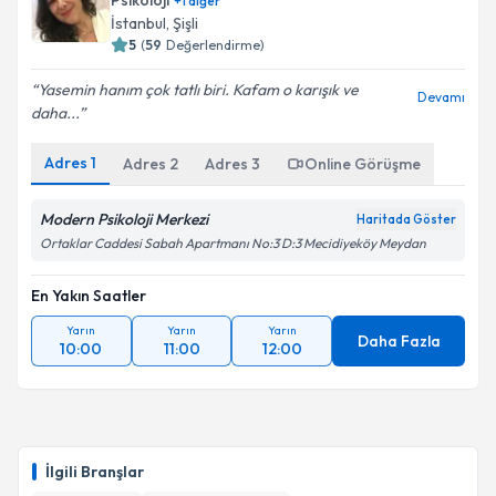
Psikoloji
+
1
diğer
İstanbul
, Şişli
5
(
59
Değerlendirme)
Yasemin hanım çok tatlı biri. Kafam o karışık ve
Devamı
daha...
Adres
1
Adres
2
Adres
3
Online Görüşme
Modern Psikoloji Merkezi
Haritada Göster
Ortaklar Caddesi Sabah Apartmanı No:3 D:3 Mecidiyeköy Meydan
En Yakın Saatler
Yarın
Yarın
Yarın
Daha Fazla
10:00
11:00
12:00
İlgili Branşlar