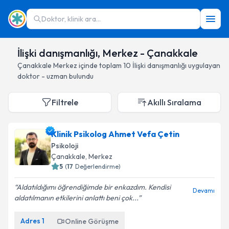
Doktor, klinik ara...
İlişki danışmanlığı, Merkez - Çanakkale
Çanakkale
Merkez
içinde toplam
10
İlişki danışmanlığı
uygulayan
doktor - uzman bulundu
Filtrele
Akıllı Sıralama
Klinik Psikolog Ahmet Vefa Çetin
Psikoloji
Çanakkale
, Merkez
5
(
17
Değerlendirme)
Aldatıldığımı öğrendiğimde bir enkazdım. Kendisi
Devamı
aldatılmanın etkilerini anlattı beni çok...
Adres
1
Online Görüşme