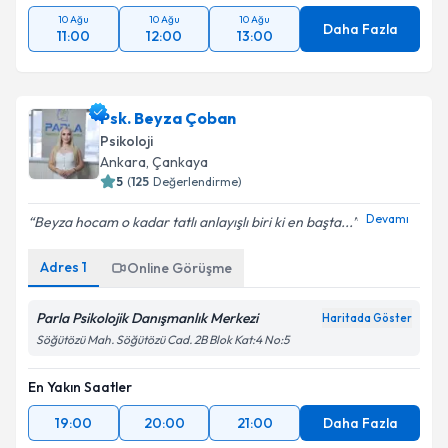
10 Ağu
10 Ağu
10 Ağu
Daha Fazla
11:00
12:00
13:00
Psk. Beyza Çoban
Psikoloji
Ankara
, Çankaya
5
(
125
Değerlendirme)
Devamı
Beyza hocam o kadar tatlı anlayışlı biri ki en başta...
Adres
1
Online Görüşme
Parla Psikolojik Danışmanlık Merkezi
Haritada Göster
Söğütözü Mah. Söğütözü Cad. 2B Blok Kat:4 No:5
En Yakın Saatler
19:00
20:00
21:00
Daha Fazla