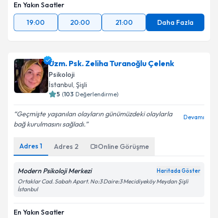
En Yakın Saatler
19:00
20:00
21:00
Daha Fazla
Uzm. Psk. Zeliha Turanoğlu Çelenk
Psikoloji
İstanbul
, Şişli
5
(
103
Değerlendirme)
Geçmişte yaşanılan olayların günümüzdeki olaylarla
Devamı
bağ kurulmasını sağladı.
Adres
1
Adres
2
Online Görüşme
Modern Psikoloji Merkezi
Haritada Göster
Ortaklar Cad. Sabah Apart. No:3 Daire:3 Mecidiyeköy Meydan Şişli
İstanbul
En Yakın Saatler