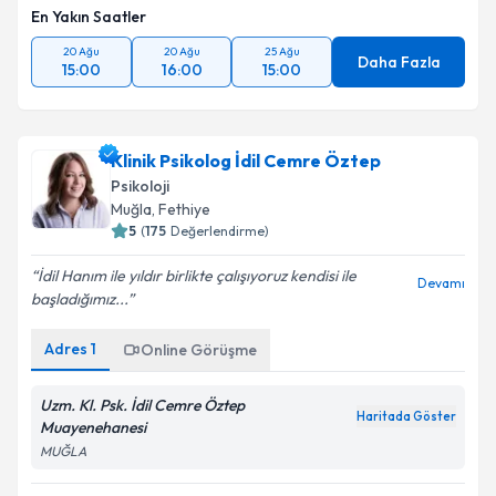
En Yakın Saatler
20 Ağu
20 Ağu
25 Ağu
Daha Fazla
15:00
16:00
15:00
Klinik Psikolog İdil Cemre Öztep
Psikoloji
Muğla
, Fethiye
5
(
175
Değerlendirme)
İdil Hanım ile yıldır birlikte çalışıyoruz kendisi ile
Devamı
başladığımız...
Adres
1
Online Görüşme
Uzm. Kl. Psk. İdil Cemre Öztep
Haritada Göster
Muayenehanesi
MUĞLA