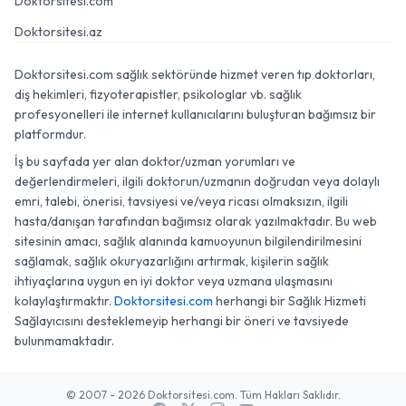
Doktorsitesi.com
Doktorsitesi.az
Doktorsitesi.com sağlık sektöründe hizmet veren tıp doktorları,
diş hekimleri, fizyoterapistler, psikologlar vb. sağlık
profesyonelleri ile internet kullanıcılarını buluşturan bağımsız bir
platformdur.
İş bu sayfada yer alan doktor/uzman yorumları ve
değerlendirmeleri, ilgili doktorun/uzmanın doğrudan veya dolaylı
emri, talebi, önerisi, tavsiyesi ve/veya ricası olmaksızın, ilgili
hasta/danışan tarafından bağımsız olarak yazılmaktadır. Bu web
sitesinin amacı, sağlık alanında kamuoyunun bilgilendirilmesini
sağlamak, sağlık okuryazarlığını artırmak, kişilerin sağlık
ihtiyaçlarına uygun en iyi doktor veya uzmana ulaşmasını
kolaylaştırmaktır.
Doktorsitesi.com
herhangi bir Sağlık Hizmeti
Sağlayıcısını desteklemeyip herhangi bir öneri ve tavsiyede
bulunmamaktadır.
© 2007 - 2026 Doktorsitesi.com. Tüm Hakları Saklıdır.