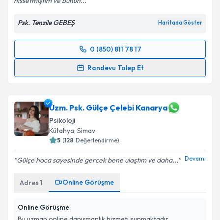
hissetmiştim ve bunun...
Psk. Tenzile GEBEŞ
Haritada Göster
0 (850) 811 78 17
Randevu Takvimi Talebi
Randevu Talep Et
Psk. Tenzile Gebeş
için randevu takvimi talebi
oluşturun. Size bu uzmandan randevu almanız için bir
takvim hazırlandığında e-posta ile bilgilendireceğiz.
Uzm. Psk. Gülçe Çelebi Kanarya
Psikoloji
E-posta Adresiniz
Kütahya
, Simav
5
(
128
Değerlendirme)
Devamı
Gülçe hoca sayesinde gercek bene ulaştım ve daha...
Kişisel verilerimin işlenmesine ilişkin
Aydınlatma
Online Görüşme
Adres
1
Metni
'ni okudum ve kişisel verilerimin belirtilen
kapsamda işlenmesini kabul ediyorum.
Online Görüşme
Bu uzman online danışmanlık hizmeti sunmaktadır.