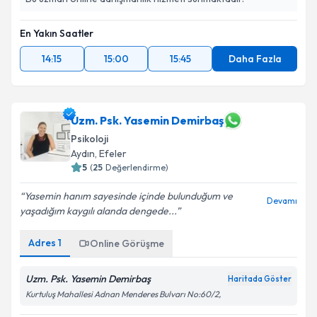
Takvim Talebini Gönder
En Yakın Saatler
14:15
15:00
15:45
Daha Fazla
Uzm. Psk. Yasemin Demirbaş
Psikoloji
Aydın
, Efeler
5
(
25
Değerlendirme)
Yasemin hanım sayesinde içinde bulunduğum ve
Devamı
yaşadığım kaygılı alanda dengede...
Adres
1
Online Görüşme
Uzm. Psk. Yasemin Demirbaş
Haritada Göster
Kurtuluş Mahallesi Adnan Menderes Bulvarı No:60/2,