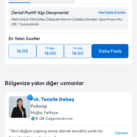
Denizli Pozitif Algı Danışmanlık
Haritada Göster
Mehmetçik Mahallesi Zübeyde Hanım Caddesi Kamber Apartmanı No:
128 / 1 pamukkale
En Yakın Saatler
17 Ağu
24 Ağu
16:00
Daha Fazla
16:00
16:00
Bölgenize yakın diğer uzmanlar
Psk. Tenzile Gebeş
Psikoloji
Muğla
, Fethiye
5
(
25
Değerlendirme)
Yeni doğum yapmış anne olarak kendimi yetersiz
Devamı