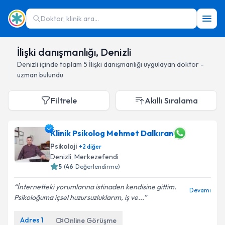
Doktor, klinik ara...
İlişki danışmanlığı, Denizli
Denizli
içinde toplam
5
İlişki danışmanlığı
uygulayan doktor -
uzman bulundu
Filtrele
Akıllı Sıralama
Klinik Psikolog Mehmet Dalkıran
Psikoloji
+
2
diğer
Denizli
, Merkezefendi
5
(
46
Değerlendirme)
İnternetteki yorumlarına istinaden kendisine gittim.
Devamı
Psikoloğuma içsel huzursuzluklarım, iş ve...
Adres
1
Online Görüşme