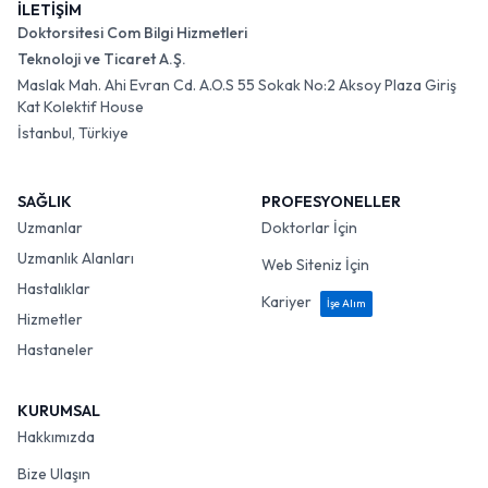
İLETİŞİM
Doktorsitesi Com Bilgi Hizmetleri
Teknoloji ve Ticaret A.Ş.
Maslak Mah. Ahi Evran Cd. A.O.S 55 Sokak No:2 Aksoy Plaza Giriş
Kat Kolektif House
İstanbul, Türkiye
SAĞLIK
PROFESYONELLER
Uzmanlar
Doktorlar İçin
Uzmanlık Alanları
Web Siteniz İçin
Hastalıklar
Kariyer
İşe Alım
Hizmetler
Hastaneler
KURUMSAL
Hakkımızda
Bize Ulaşın