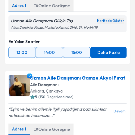
Adres
1
Online Görüşme
Uzman Aile Danışmanı Gülçin Taş
Haritada Göster
Atlas Demirler Plaza, Mustafa Kemal, 2146. Sk. No:14/19
En Yakın Saatler
13:00
14:00
15:00
Daha Fazla
Uzman Aile Danışmanı Gamze Akyol Fırat
Aile Danışmanı
Ankara
, Çankaya
5
(
130
Değerlendirme)
Eşim ve benim ailemle ilgili yaşadığımız bazı sıkıntılar
Devamı
neticesinde hocamıza...
Adres
1
Online Görüşme