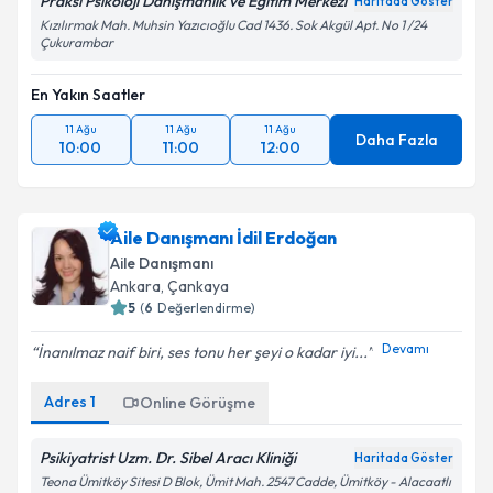
Praksi Psikoloji Danışmanlık ve Eğitim Merkezi
Haritada Göster
Kızılırmak Mah. Muhsin Yazıcıoğlu Cad 1436. Sok Akgül Apt. No 1 /24
Çukurambar
En Yakın Saatler
11 Ağu
11 Ağu
11 Ağu
Daha Fazla
10:00
11:00
12:00
Aile Danışmanı İdil Erdoğan
Aile Danışmanı
Ankara
, Çankaya
5
(
6
Değerlendirme)
Devamı
İnanılmaz naif biri, ses tonu her şeyi o kadar iyi...
Adres
1
Online Görüşme
Psikiyatrist Uzm. Dr. Sibel Aracı Kliniği
Haritada Göster
Teona Ümitköy Sitesi D Blok, Ümit Mah. 2547 Cadde, Ümitköy - Alacaatlı