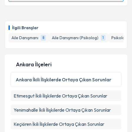
Takvim Talebini Gönder
Uzm. Psk. Asuman Çalgara
için randevu takvimi
talebi oluşturun. Size bu uzmandan randevu almanız
İlgili Branşlar
için bir takvim hazırlandığında e-posta ile
bilgilendireceğiz.
Aile Danışmanı
Aile Danışmanı (Psikolog)
Psikoloji
8
1
1
E-posta Adresiniz
Ankara İlçeleri
Kişisel verilerimin işlenmesine ilişkin
Aydınlatma
Ankara
İkili İlişkilerde Ortaya Çıkan Sorunlar
Metni
'ni okudum ve kişisel verilerimin belirtilen
kapsamda işlenmesini kabul ediyorum.
Etimesgut
İkili İlişkilerde Ortaya Çıkan Sorunlar
Takvim Talebini Gönder
Yenimahalle
İkili İlişkilerde Ortaya Çıkan Sorunlar
Keçiören
İkili İlişkilerde Ortaya Çıkan Sorunlar