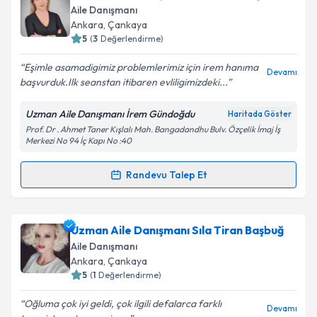
takvimi talebi oluşturun. Size bu uzmandan randevu
Aile Danışmanı
almanız için bir takvim hazırlandığında e-posta ile
Ankara
, Çankaya
bilgilendireceğiz.
5
(
3
Değerlendirme)
E-posta Adresiniz
Eşimle asamadigimiz problemlerimiz için irem hanıma
Devamı
başvurduk.Ilk seanstan itibaren evliligimizdeki...
Uzman Aile Danışmanı İrem Gündoğdu
Haritada Göster
Prof. Dr . Ahmet Taner Kışlalı Mah. Bangadandhu Bulv. Özçelik İmaj İş
Kişisel verilerimin işlenmesine ilişkin
Aydınlatma
Merkezi No 94 İç Kapı No :40
Metni
'ni okudum ve kişisel verilerimin belirtilen
kapsamda işlenmesini kabul ediyorum.
Randevu Talep Et
Randevu Takvimi Talebi
Takvim Talebini Gönder
Uzman Aile Danışmanı İrem Gündoğdu
için
Uzman Aile Danışmanı Sıla Tiran Başbuğ
randevu takvimi talebi oluşturun. Size bu uzmandan
Aile Danışmanı
randevu almanız için bir takvim hazırlandığında e-
Ankara
, Çankaya
posta ile bilgilendireceğiz.
5
(
1
Değerlendirme)
E-posta Adresiniz
Oğluma çok iyi geldi, çok ilgili defalarca farklı
Devamı