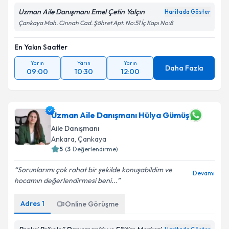
Uzman Aile Danışmanı Emel Çetin Yalçın
Haritada Göster
Çankaya Mah. Cinnah Cad. Şöhret Apt. No:51 İç Kapı No:8
En Yakın Saatler
Yarın
Yarın
Yarın
Daha Fazla
09:00
10:30
12:00
Uzman Aile Danışmanı Hülya Gümüş
Aile Danışmanı
Ankara
, Çankaya
5
(
3
Değerlendirme)
Sorunlarımı çok rahat bir şekilde konuşabildim ve
Devamı
hocamın değerlendirmesi beni...
Adres
1
Online Görüşme