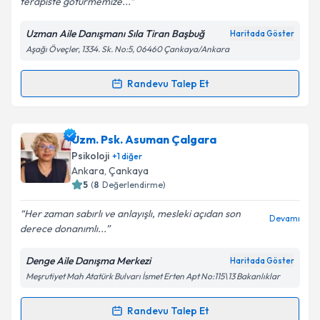
terapiste goturmemize...
Uzman Aile Danışmanı Sıla Tiran Başbuğ
Haritada Göster
Aşağı Öveçler, 1334. Sk. No:5, 06460 Çankaya/Ankara
Kişisel verilerimin işlenmesine ilişkin
Aydınlatma
Metni
'ni okudum ve kişisel verilerimin belirtilen
kapsamda işlenmesini kabul ediyorum.
Randevu Talep Et
Randevu Takvimi Talebi
Takvim Talebini Gönder
Uzman Aile Danışmanı Sıla Tiran Başbuğ
için
Uzm. Psk. Asuman Çalgara
randevu takvimi talebi oluşturun. Size bu uzmandan
Psikoloji
+
1
diğer
randevu almanız için bir takvim hazırlandığında e-
Ankara
, Çankaya
posta ile bilgilendireceğiz.
5
(
8
Değerlendirme)
E-posta Adresiniz
Her zaman sabırlı ve anlayışlı, mesleki açıdan son
Devamı
derece donanımlı...
Denge Aile Danışma Merkezi
Haritada Göster
Meşrutiyet Mah Atatürk Bulvarı İsmet Erten Apt No:115\13 Bakanlıklar
Kişisel verilerimin işlenmesine ilişkin
Aydınlatma
Metni
'ni okudum ve kişisel verilerimin belirtilen
kapsamda işlenmesini kabul ediyorum.
Randevu Talep Et
Randevu Takvimi Talebi