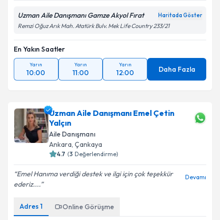
Uzman Aile Danışmanı Gamze Akyol Fırat
Haritada Göster
Remzi Oğuz Arık Mah. Atatürk Bulv. Mek Life Country 233/21
En Yakın Saatler
Yarın
Yarın
Yarın
Daha Fazla
10:00
11:00
12:00
Uzman Aile Danışmanı Emel Çetin
Yalçın
Aile Danışmanı
Ankara
, Çankaya
4.7
(
3
Değerlendirme)
Emel Hanıma verdiği destek ve ilgi için çok teşekkür
Devamı
ederiz....
Adres
1
Online Görüşme