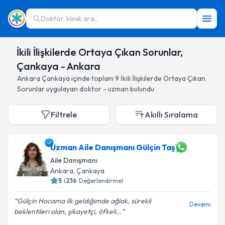
Doktor, klinik ara...
İkili İlişkilerde Ortaya Çıkan Sorunlar,
Çankaya - Ankara
Ankara
Çankaya
içinde toplam
9
İkili İlişkilerde Ortaya Çıkan
Sorunlar
uygulayan doktor - uzman bulundu
Filtrele
Akıllı Sıralama
Uzman Aile Danışmanı Gülçin Taş
Aile Danışmanı
Ankara
, Çankaya
5
(
236
Değerlendirme)
Gülçin Hocama ilk geldiğimde ağlak, sürekli
Devamı
beklentileri olan, şikayetçi, öfkeli...