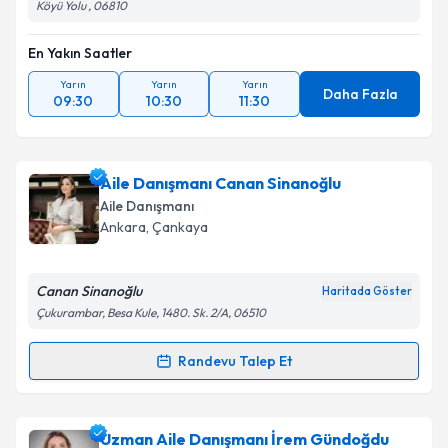
Köyü Yolu , 06810
En Yakın Saatler
Yarın
Yarın
Yarın
Daha Fazla
09:30
10:30
11:30
Aile Danışmanı Canan Sinanoğlu
Aile Danışmanı
Ankara
, Çankaya
Canan Sinanoğlu
Haritada Göster
Çukurambar, Besa Kule, 1480. Sk. 2/A, 06510
Randevu Talep Et
Randevu Takvimi Talebi
Aile Danışmanı Canan Sinanoğlu
için randevu
Uzman Aile Danışmanı İrem Gündoğdu