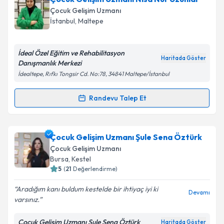
posta ile bilgilendireceğiz.
Çocuk Gelişim Uzmanı
İstanbul
, Maltepe
E-posta Adresiniz
İdeal Özel Eğitim ve Rehabilitasyon
Haritada Göster
Danışmanlık Merkezi
İdealtepe, Rıfkı Tongsir Cd. No:78, 34841 Maltepe/İstanbul
Kişisel verilerimin işlenmesine ilişkin
Aydınlatma
Metni
'ni okudum ve kişisel verilerimin belirtilen
Randevu Talep Et
kapsamda işlenmesini kabul ediyorum.
Randevu Takvimi Talebi
Takvim Talebini Gönder
Çocuk Gelişim Uzmanı Nisa Nur Uzunlar
için
Çocuk Gelişim Uzmanı Şule Sena Öztürk
randevu takvimi talebi oluşturun. Size bu uzmandan
Çocuk Gelişim Uzmanı
randevu almanız için bir takvim hazırlandığında e-
Bursa
, Kestel
posta ile bilgilendireceğiz.
5
(
21
Değerlendirme)
E-posta Adresiniz
Aradığım kanı buldum kestelde bir ihtiyaç iyi ki
Devamı
varsınız.
Çocuk Gelişim Uzmanı Şule Sena Öztürk
Haritada Göster