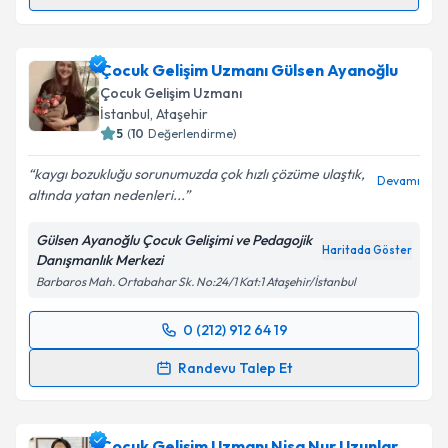
Randevu Takvimi Talebi
Çocuk Gelişim Uzmanı Kader Gök
için randevu
Çocuk Gelişim Uzmanı Gülsen Ayanoğlu
takvimi talebi oluşturun. Size bu uzmandan randevu
Çocuk Gelişim Uzmanı
almanız için bir takvim hazırlandığında e-posta ile
İstanbul
, Ataşehir
bilgilendireceğiz.
5
(
10
Değerlendirme)
E-posta Adresiniz
kaygı bozukluğu sorunumuzda çok hızlı çözüme ulaştık,
Devamı
altında yatan nedenleri...
Gülsen Ayanoğlu Çocuk Gelişimi ve Pedagojik
Haritada Göster
Danışmanlık Merkezi
Kişisel verilerimin işlenmesine ilişkin
Aydınlatma
Barbaros Mah. Ortabahar Sk. No:24/1 Kat:1 Ataşehir/İstanbul
Metni
'ni okudum ve kişisel verilerimin belirtilen
kapsamda işlenmesini kabul ediyorum.
0 (212) 912 64 19
Randevu Takvimi Talebi
Takvim Talebini Gönder
Randevu Talep Et
Çocuk Gelişim Uzmanı Gülsen Ayanoğlu
için
randevu takvimi talebi oluşturun. Size bu uzmandan
Çocuk Gelişim Uzmanı Nisa Nur Uzunlar
randevu almanız için bir takvim hazırlandığında e-