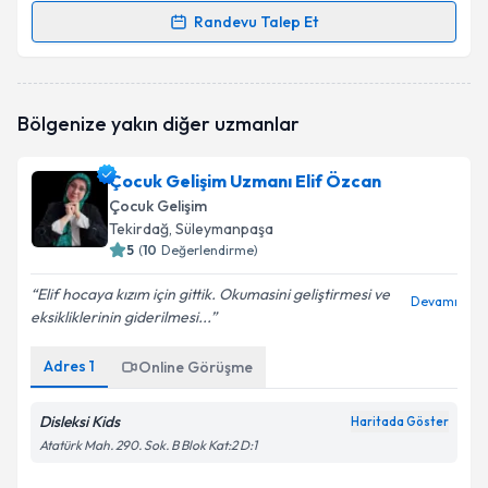
Randevu Talep Et
Randevu Takvimi Talebi
Psk. Gizem Yılmaz
için randevu takvimi talebi
Bölgenize yakın diğer uzmanlar
oluşturun. Size bu uzmandan randevu almanız için bir
takvim hazırlandığında e-posta ile bilgilendireceğiz.
Çocuk Gelişim Uzmanı Elif Özcan
E-posta Adresiniz
Çocuk Gelişim
Tekirdağ
, Süleymanpaşa
5
(
10
Değerlendirme)
Elif hocaya kızım için gittik. Okumasini geliştirmesi ve
Kişisel verilerimin işlenmesine ilişkin
Aydınlatma
Devamı
eksikliklerinin giderilmesi...
Metni
'ni okudum ve kişisel verilerimin belirtilen
kapsamda işlenmesini kabul ediyorum.
Adres
1
Online Görüşme
Takvim Talebini Gönder
Disleksi Kids
Haritada Göster
Atatürk Mah. 290. Sok. B Blok Kat:2 D:1