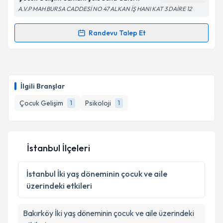
A.V.P MAH BURSA CADDESİ NO 47 ALKAN İŞ HANI KAT 3 DAİRE 12
Kişisel verilerimin işlenmesine ilişkin
Aydınlatma
Metni
'ni okudum ve kişisel verilerimin belirtilen
kapsamda işlenmesini kabul ediyorum.
Randevu Talep Et
Randevu Takvimi Talebi
Takvim Talebini Gönder
Çocuk Gelişim Uzmanı Şule Sena Öztürk
için
randevu takvimi talebi oluşturun. Size bu uzmandan
İlgili Branşlar
randevu almanız için bir takvim hazırlandığında e-
posta ile bilgilendireceğiz.
Çocuk Gelişim
Psikoloji
1
1
E-posta Adresiniz
İstanbul İlçeleri
Kişisel verilerimin işlenmesine ilişkin
Aydınlatma
İstanbul
İki yaş döneminin çocuk ve aile
Metni
'ni okudum ve kişisel verilerimin belirtilen
üzerindeki etkileri
kapsamda işlenmesini kabul ediyorum.
Bakırköy
İki yaş döneminin çocuk ve aile üzerindeki
Takvim Talebini Gönder