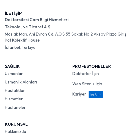
İLETİŞİM
Doktorsitesi Com Bilgi Hizmetleri
Teknoloji ve Ticaret A.Ş.
Maslak Mah. Ahi Evran Cd. A.O.S 55 Sokak No:2 Aksoy Plaza Giriş
Kat Kolektif House
İstanbul, Türkiye
SAĞLIK
PROFESYONELLER
Uzmanlar
Doktorlar İçin
Uzmanlık Alanları
Web Siteniz İçin
Hastalıklar
Kariyer
İşe Alım
Hizmetler
Hastaneler
KURUMSAL
Hakkımızda