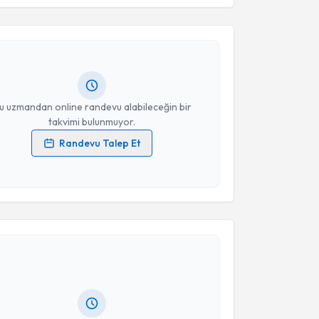
Takvim Talebini Gönder
işim Uzmanı Nisa Nur Uzunlar
için randevu takvimi
turun. Size bu uzmandan randevu almanız için bir
rlandığında e-posta ile bilgilendireceğiz.
resiniz
u uzmandan online randevu alabileceğin bir
takvimi bulunmuyor.
Randevu Talep Et
 verilerimin işlenmesine ilişkin
Aydınlatma Metni
'ni
 ve kişisel verilerimin belirtilen kapsamda
esini kabul ediyorum.
akvimi Talebi
Takvim Talebini Gönder
işim Uzmanı Kader Gök
için randevu takvimi talebi
Size bu uzmandan randevu almanız için bir takvim
ında e-posta ile bilgilendireceğiz.
resiniz