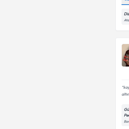
Dis
Ata
kay
altı
Gü
Pe
Bar