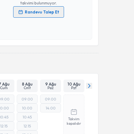
takvimi bulunmuyor.
Randevu Talep Et
 verilerimin işlenmesine ilişkin
Aydınlatma Metni
'ni
 ve kişisel verilerimin belirtilen kapsamda
esini kabul ediyorum.
Takvim Talebini Gönder
7 Ağu
8 Ağu
9 Ağu
10 Ağu
Cum
Cmt
Paz
Pzt
09:00
09:00
09:00
10:00
10:00
14:00
10:45
10:45
Takvim
kapalıdır
12:15
12:15