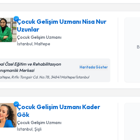
Çocuk Gel
talebi oluş
Çocuk Gelişim Uzmanı Nisa Nur
takvim hazı
Uzunlar
Çocuk Gelişim Uzmanı
E-posta Ad
İstanbul
, Maltepe
B
eal Özel Eğitim ve Rehabilitasyon
Haritada Göster
Kişisel
nışmanlık Merkezi
okudum
altepe, Rıfkı Tongsir Cd. No:78, 34841 Maltepe/İstanbul
işlenm
Randevu T
Çocuk Gelişim Uzmanı Kader
Çocuk Gel
Gök
oluşturun. 
hazırlandığ
Çocuk Gelişim Uzmanı
İstanbul
, Şişli
E-posta Ad