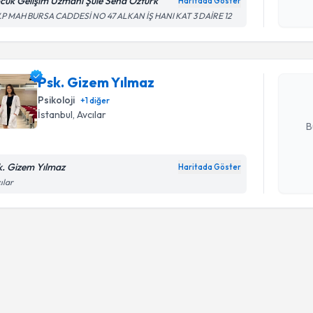
cuk Gelişim Uzmanı Şule Sena Öztürk
Haritada Göster
Randevu T
işlenm
V.P MAH BURSA CADDESİ NO 47 ALKAN İŞ HANI KAT 3 DAİRE 12
Psk. Gize
bu uzmandan
Psk. Gizem Yılmaz
posta ile bi
Psikoloji
+
1
diğer
E-posta Ad
İstanbul
, Avcılar
B
k. Gizem Yılmaz
Haritada Göster
Kişisel
ılar
okudum
işlenm