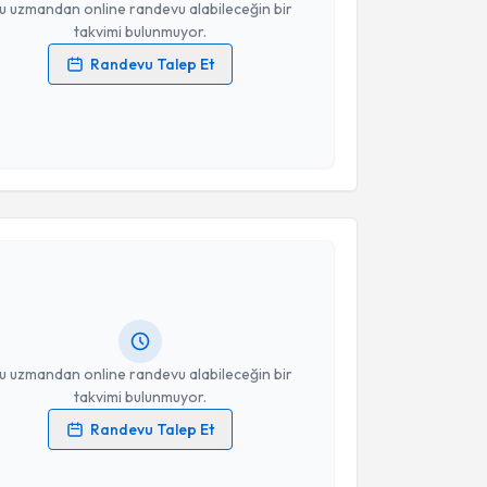
u uzmandan online randevu alabileceğin bir
takvimi bulunmuyor.
Randevu Talep Et
 verilerimin işlenmesine ilişkin
Aydınlatma Metni
'ni
 ve kişisel verilerimin belirtilen kapsamda
esini kabul ediyorum.
akvimi Talebi
Takvim Talebini Gönder
işim Uzmanı Şule Sena Öztürk
için randevu
ebi oluşturun. Size bu uzmandan randevu almanız için
hazırlandığında e-posta ile bilgilendireceğiz.
resiniz
u uzmandan online randevu alabileceğin bir
takvimi bulunmuyor.
Randevu Talep Et
 verilerimin işlenmesine ilişkin
Aydınlatma Metni
'ni
 ve kişisel verilerimin belirtilen kapsamda