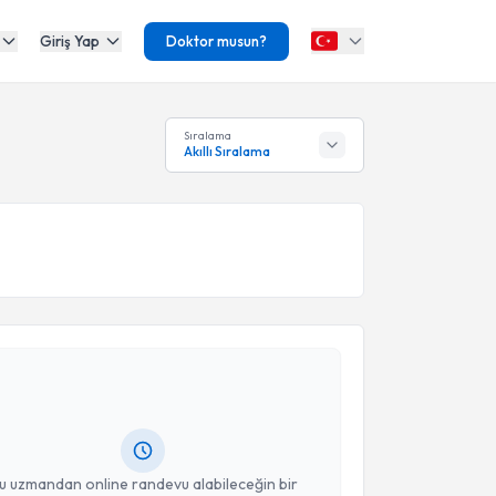
Giriş Yap
Doktor musun?
Sıralama
Akıllı Sıralama
akvimi Talebi
işim Uzmanı Nur Kevser Bakırcı
için randevu
ebi oluşturun. Size bu uzmandan randevu almanız için
hazırlandığında e-posta ile bilgilendireceğiz.
resiniz
u uzmandan online randevu alabileceğin bir