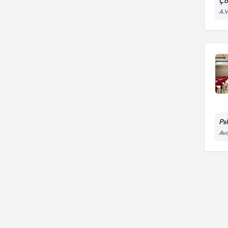
Ço
A.
Ps
Avc