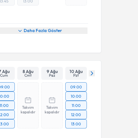
13:45
13:00
Daha Fazla Göster
7 Ağu
8 Ağu
9 Ağu
10 Ağu
Cum
Cmt
Paz
Pzt
09:00
09:00
10:00
10:00
11:00
11:00
Takvim
Takvim
kapalıdır
kapalıdır
12:00
12:00
13:00
13:00