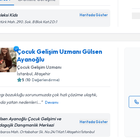
leksi Kids
Haritada Göster
türk Mah. 290. Sok. B Blok Kat:2 D:1
Randevu T
Çocuk Gelişim Uzmanı Gülsen
Çocuk Gel
Ayanoğlu
talebi oluş
Çocuk Gelişim Uzmanı
takvim hazı
İstanbul
, Ataşehir
5
(
10
Değerlendirme)
E-posta Ad
gı bozukluğu sorunumuzda çok hızlı çözüme ulaştık,
nda yatan nedenleri...
Devamı
Kişisel
okudum
lsen Ayanoğlu Çocuk Gelişimi ve
Haritada Göster
işlenm
dagojik Danışmanlık Merkezi
Randevu T
baros Mah. Ortabahar Sk. No:24/1 Kat:1 Ataşehir/İstanbul