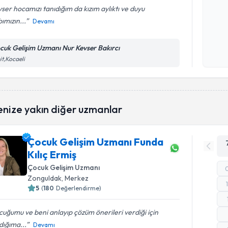
ser hocamızı tanıdığım da kızım aylıktı ve duyu
ımızın...
Devamı
Kişisel
okudum
cuk Gelişim Uzmanı Nur Kevser Bakırcı
işlenm
it,Kocaeli
enize yakın diğer uzmanlar
Çocuk Gelişim Uzmanı Funda
Kılıç Ermiş
Çocuk Gelişim Uzmanı
Zonguldak
, Merkez
5
(
180
Değerlendirme)
uğumu ve beni anlayıp çözüm önerileri verdiği için
dığıma...
Devamı