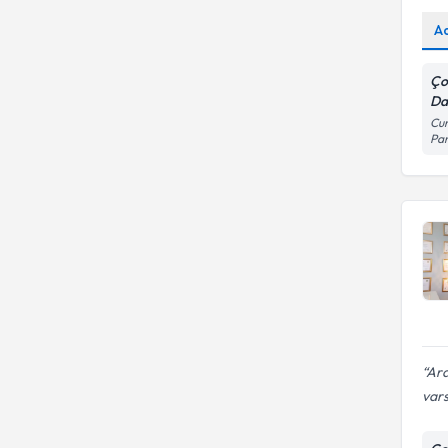
A
Ço
Dan
Cum
Pa
Ara
vars