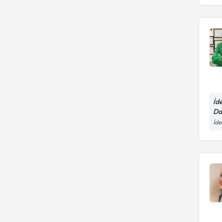
İd
Da
İde