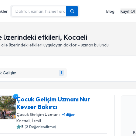
ikler
Blog
Kayıt Ol
 üzerindeki etkileri, Kocaeli
aile üzerindeki etkileri
uygulayan doktor - uzman bulundu
 Gelişim
1
Randevu T
Çocuk Gelişim Uzmanı Nur
Çocuk Gel
Kevser Bakırcı
takvimi tal
bir takvim 
Çocuk Gelişim Uzmanı
+
1
diğer
Kocaeli
, İzmit
E-posta Ad
5
(
2
Değerlendirme)
B