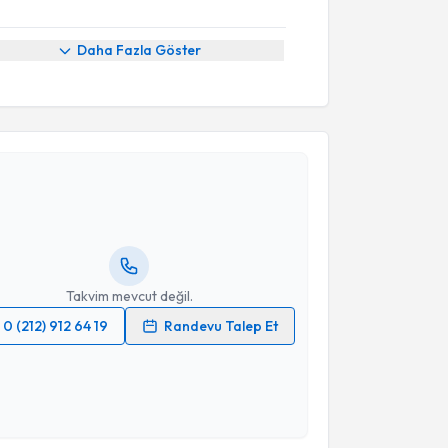
Daha Fazla Göster
akvimi Talebi
işim Uzmanı Gülsen Ayanoğlu
için randevu takvimi
turun. Size bu uzmandan randevu almanız için bir
rlandığında e-posta ile bilgilendireceğiz.
resiniz
Takvim mevcut değil.
0 (212) 912 64 19
Randevu Talep Et
 verilerimin işlenmesine ilişkin
Aydınlatma Metni
'ni
 ve kişisel verilerimin belirtilen kapsamda
esini kabul ediyorum.
akvimi Talebi