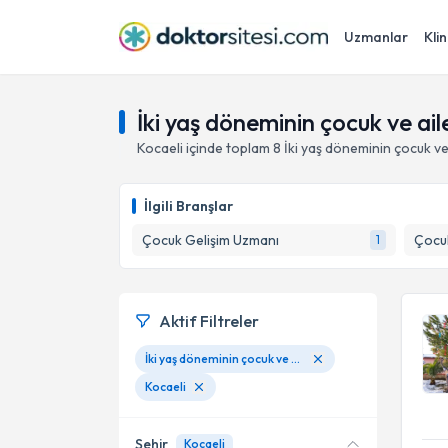
Uzmanlar
Klin
İki yaş döneminin çocuk ve aile
Kocaeli
içinde toplam
8
İki yaş döneminin çocuk ve 
İlgili Branşlar
Çocuk Gelişim Uzmanı
Çocuk
1
Aktif Filtreler
İki yaş döneminin çocuk ve aile üzerindeki etkileri
Kocaeli
Şehir
Kocaeli