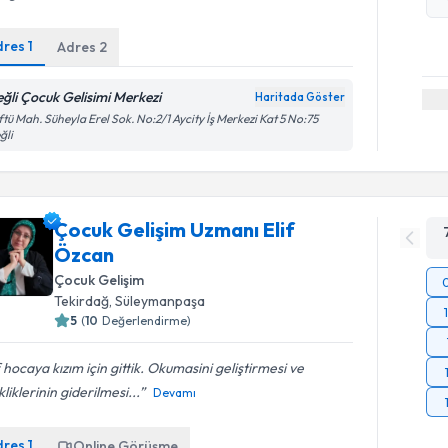
dres
1
Adres
2
eğli Çocuk Gelisimi Merkezi
Haritada Göster
tü Mah. Süheyla Erel Sok. No:2/1 Aycity İş Merkezi Kat 5 No:75
ğli
Çocuk Gelişim Uzmanı Elif
Özcan
Çocuk Gelişim
Tekirdağ
, Süleymanpaşa
5
(
10
Değerlendirme)
f hocaya kızım için gittik. Okumasini geliştirmesi ve
kliklerinin giderilmesi...
Devamı
dres
1
Online Görüşme