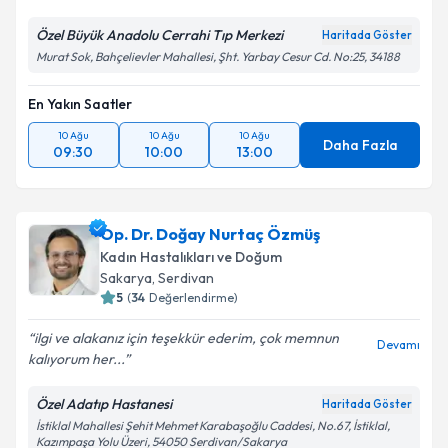
Özel Büyük Anadolu Cerrahi Tıp Merkezi
Haritada Göster
Murat Sok, Bahçelievler Mahallesi, Şht. Yarbay Cesur Cd. No:25, 34188
En Yakın Saatler
10 Ağu
10 Ağu
10 Ağu
Daha Fazla
09:30
10:00
13:00
Op. Dr. Doğay Nurtaç Özmüş
Kadın Hastalıkları ve Doğum
Sakarya
, Serdivan
5
(
34
Değerlendirme)
ilgi ve alakanız için teşekkür ederim, çok memnun
Devamı
kalıyorum her...
Özel Adatıp Hastanesi
Haritada Göster
İstiklal Mahallesi Şehit Mehmet Karabaşoğlu Caddesi, No.67, İstiklal,
Kazımpaşa Yolu Üzeri, 54050 Serdivan/Sakarya