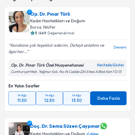
takvim hazırlandığında e-posta ile bilgilendireceğiz.
Op. Dr. Pınar Türk
E-posta Adresiniz
Kadın Hastalıkları ve Doğum
Bursa
, Nilüfer
5
(
469
Değerlendirme)
Kendisine çok teşekkür ederim. Detaylı anlatımı ve
Kişisel verilerimin işlenmesine ilişkin
Aydınlatma
Devamı
ilgisi her...
Metni
'ni okudum ve kişisel verilerimin belirtilen
kapsamda işlenmesini kabul ediyorum.
Op. Dr. Pınar Türk Özel Muayenehanesi
Haritada Göster
Cumhuriyet Mah. Yağmur Sok. No:14 Cadde 224 Sitesi A Blok Kat:7 D:13
Takvim Talebini Gönder
En Yakın Saatler
14 Ağu
14 Ağu
14 Ağu
Daha Fazla
11:30
12:30
13:30
Doç. Dr. Sema Süzen Çaypınar
Kadın Hastalıkları ve Doğum
+
1
diğer