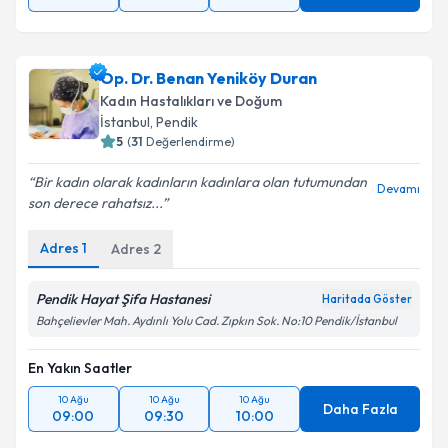
Op. Dr. Benan Yeniköy Duran
Kadın Hastalıkları ve Doğum
İstanbul
, Pendik
5
(
31
Değerlendirme)
Bir kadın olarak kadınların kadınlara olan tutumundan
Devamı
son derece rahatsız...
Adres
1
Adres
2
Pendik Hayat Şifa Hastanesi
Haritada Göster
Bahçelievler Mah. Aydınlı Yolu Cad. Zıpkın Sok. No:10 Pendik/İstanbul
En Yakın Saatler
10 Ağu
10 Ağu
10 Ağu
Daha Fazla
09:00
09:30
10:00