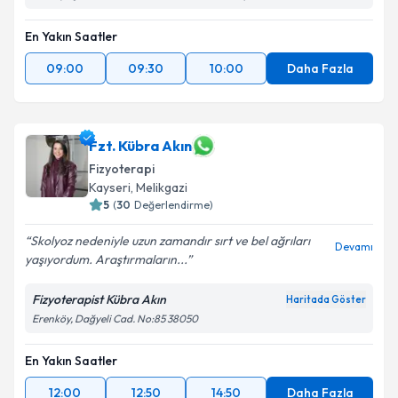
En Yakın Saatler
09:00
09:30
10:00
Daha Fazla
Fzt. Kübra Akın
Fizyoterapi
Kayseri
, Melikgazi
5
(
30
Değerlendirme)
Skolyoz nedeniyle uzun zamandır sırt ve bel ağrıları
Devamı
yaşıyordum. Araştırmaların...
Fizyoterapist Kübra Akın
Haritada Göster
Erenköy, Dağyeli Cad. No:85 38050
En Yakın Saatler
12:00
12:50
14:50
Daha Fazla