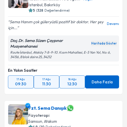
İstanbul
, Bakırköy
5
(
328
Değerlendirme)
Sema Hanım çok güleryüzlü pozitif bir doktor. Her şey
Devamı
için...
Doç.Dr. Sema Süzen Çaypınar
Haritada Göster
Muayenehanesi
Route İstanbul, Ataköy 7-8-9-10. Kısım Mahallesi, E-5 Yan Yol, No: 6,
34156, B blok daire 25, 34212
En Yakın Saatler
17 Ağu
17 Ağu
18 Ağu
Daha Fazla
09:30
11:30
12:30
Fzt. Sema Danışık
Fizyoterapi
Samsun
, Atakum
4.9
(
20
Değerlendirme)