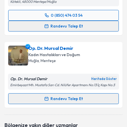
Kötekli, 48000 Menteşe/Muğla
0 (850) 474 03 54
Randevu Takvimi Talebi
Randevu Talep Et
Op. Dr. Özge Burçin Topçu Baş
için randevu takvimi
talebi oluşturun. Size bu uzmandan randevu almanız
Op. Dr. Mursal Demir
için bir takvim hazırlandığında e-posta ile
bilgilendireceğiz.
Kadın Hastalıkları ve Doğum
Muğla
, Menteşe
E-posta Adresiniz
Op. Dr. Mursal Demir
Haritada Göster
Emirbeyazıt Mh. Mustafa Sarı Cd. Nilüfer Apartmanı No:13 İç Kapı No:3
Kişisel verilerimin işlenmesine ilişkin
Aydınlatma
Randevu Talep Et
Metni
'ni okudum ve kişisel verilerimin belirtilen
Randevu Takvimi Talebi
kapsamda işlenmesini kabul ediyorum.
Op. Dr. Mursal Demir
için randevu takvimi talebi
Takvim Talebini Gönder
Bölgenize yakın diğer uzmanlar
oluşturun. Size bu uzmandan randevu almanız için bir