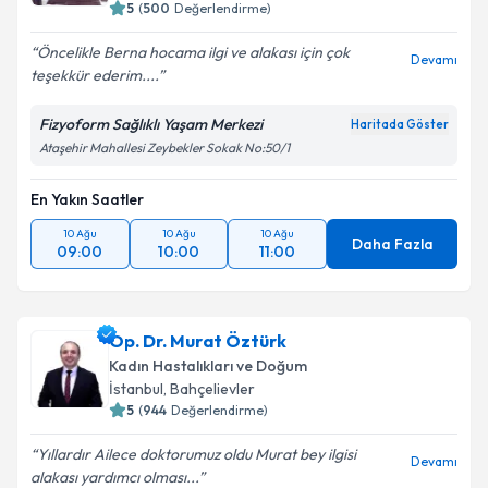
5
(
500
Değerlendirme)
Öncelikle Berna hocama ilgi ve alakası için çok
Devamı
teşekkür ederim....
Fizyoform Sağlıklı Yaşam Merkezi
Haritada Göster
Ataşehir Mahallesi Zeybekler Sokak No:50/1
En Yakın Saatler
10 Ağu
10 Ağu
10 Ağu
Daha Fazla
09:00
10:00
11:00
Op. Dr. Murat Öztürk
Kadın Hastalıkları ve Doğum
İstanbul
, Bahçelievler
5
(
944
Değerlendirme)
Yıllardır Ailece doktorumuz oldu Murat bey ilgisi
Devamı
alakası yardımcı olması...