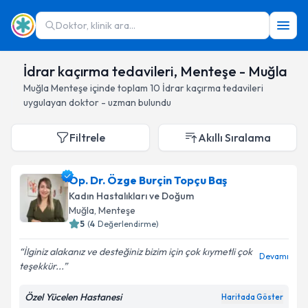
Doktor, klinik ara...
İdrar kaçırma tedavileri, Menteşe - Muğla
Muğla
Menteşe
içinde toplam
10
İdrar kaçırma tedavileri
uygulayan doktor - uzman bulundu
Filtrele
Akıllı Sıralama
Op. Dr. Özge Burçin Topçu Baş
Kadın Hastalıkları ve Doğum
Muğla
, Menteşe
5
(
4
Değerlendirme)
İlginiz alakanız ve desteğiniz bizim için çok kıymetli çok
Devamı
teşekkür...
Özel Yücelen Hastanesi
Haritada Göster