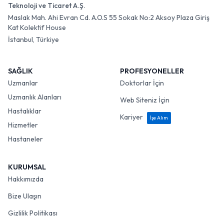
Teknoloji ve Ticaret A.Ş.
Maslak Mah. Ahi Evran Cd. A.O.S 55 Sokak No:2 Aksoy Plaza Giriş
Kat Kolektif House
İstanbul, Türkiye
SAĞLIK
PROFESYONELLER
Uzmanlar
Doktorlar İçin
Uzmanlık Alanları
Web Siteniz İçin
Hastalıklar
Kariyer
İşe Alım
Hizmetler
Hastaneler
KURUMSAL
Hakkımızda
Bize Ulaşın
Gizlilik Politikası