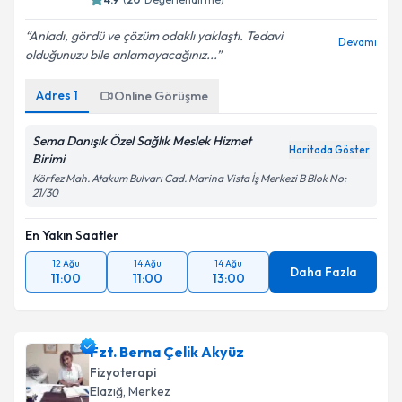
Anladı, gördü ve çözüm odaklı yaklaştı. Tedavi
Devamı
olduğunuzu bile anlamayacağınız...
Adres
1
Online Görüşme
Sema Danışık Özel Sağlık Meslek Hizmet
Haritada Göster
Birimi
Körfez Mah. Atakum Bulvarı Cad. Marina Vista İş Merkezi B Blok No:
21/30
En Yakın Saatler
12 Ağu
14 Ağu
14 Ağu
Daha Fazla
11:00
11:00
13:00
Fzt. Berna Çelik Akyüz
Fizyoterapi
Elazığ
, Merkez