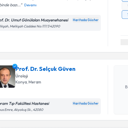
inde bazı...
Devamı
of. Dr. Umut Gönülalan Muayenehanesi
Haritada Göster
ikşah, Melikşah Caddesi No:117/3 42090
Randevu T
Prof. Dr. 
Size bu uzm
Prof. Dr. Selçuk Güven
hazırlandığ
Üroloji
E-posta Ad
Konya
, Meram
B
ram Tıp Fakültesi Hastanesi
Haritada Göster
Kişisel
us Emre, Akyokuş Sk., 42080
okudum
işlenm