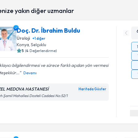
enize yakın diğer uzmanlar
Doç. Dr. İbrahim Buldu
Üroloji
+
1
diğer
Konya
, Selçuklu
5
(
4
Değerlendirme)
klayıcı bilgilendirmesi ve sürece farklı açıdan yön vermesi
 teşekkür...
Devamı
EL MEDOVA HASTANESİ
Haritada Göster
h Şamil Mahallesi Dosteli Caddesi No:52/1
Randevu T