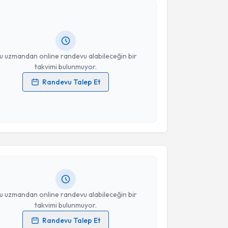
Osman Balcı
için randevu takvimi talebi oluşturun.
andan randevu almanız için bir takvim
ında e-posta ile bilgilendireceğiz.
resiniz
u uzmandan online randevu alabileceğin bir
takvimi bulunmuyor.
Randevu Talep Et
 verilerimin işlenmesine ilişkin
Aydınlatma Metni
'ni
 ve kişisel verilerimin belirtilen kapsamda
akvimi Talebi
esini kabul ediyorum.
ın Yolaş
için randevu takvimi talebi oluşturun. Size bu
Takvim Talebini Gönder
ndevu almanız için bir takvim hazırlandığında e-
lgilendireceğiz.
resiniz
u uzmandan online randevu alabileceğin bir
takvimi bulunmuyor.
Randevu Talep Et