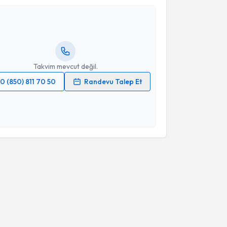
hmet Köse
için randevu takvimi talebi oluşturun. Size
 randevu almanız için bir takvim hazırlandığında e-
lgilendireceğiz.
resiniz
Takvim mevcut değil.
0 (850) 811 70 50
Randevu Talep Et
 verilerimin işlenmesine ilişkin
Aydınlatma Metni
'ni
 ve kişisel verilerimin belirtilen kapsamda
esini kabul ediyorum.
Takvim Talebini Gönder