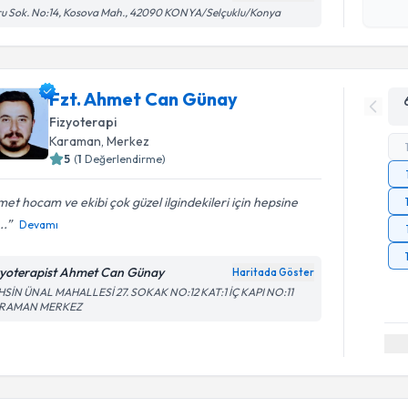
Kişisel
u Sok. No:14, Kosova Mah., 42090 KONYA/Selçuklu/Konya
okudum
işlenm
Fzt. Ahmet Can Günay
Fizyoterapi
Karaman
, Merkez
5
(
1
Değerlendirme)
et hocam ve ekibi çok güzel ilgindekileri için hepsine
..
Devamı
zyoterapist Ahmet Can Günay
Haritada Göster
HSİN ÜNAL MAHALLESİ 27. SOKAK NO:12 KAT:1 İÇ KAPI NO:11
RAMAN MERKEZ
Randevu T