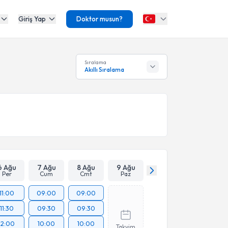
Giriş Yap
Doktor musun?
Sıralama
Akıllı Sıralama
6 Ağu
7 Ağu
8 Ağu
9 Ağu
Per
Cum
Cmt
Paz
11:00
09:00
09:00
11:30
09:30
09:30
12:00
10:00
10:00
Takvim