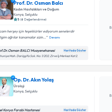
Prof. Dr. 
Prof. Dr. Osman Balcı
Size bu uzm
Kadın Hastalıkları ve Doğum
hazırlandığ
Konya
, Selçuklu
5
(
6
Değerlendirme)
E-posta Ad
B
am herşey için teşekkürler ediyorum senelerdir
igim ağrılar kanamalar sizin...
Devamı
Kişisel
okudum
of.Dr.Osman BALCI Muayenehanesi
Haritada Göster
Randevu T
işlenm
huniye Mah. Darüşşifa Sok. No: 1/202. Zirve İş Merkezi Kat 2.
Op. Dr. Ak
uzmandan ra
Op. Dr. Akın Yolaş
posta ile bi
Üroloji
E-posta Ad
Konya
, Selçuklu
B
el Konya Farabi Hastanesi
Haritada Göster