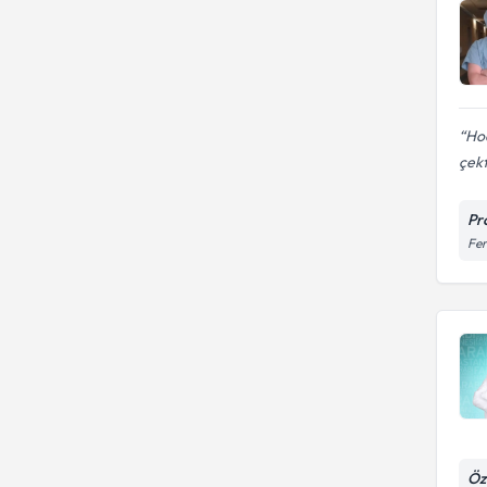
Hoc
çekt
Pr
Fer
Öz