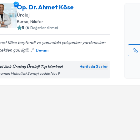
Op. Dr. A
Op. Dr. Ahmet Köse
bu uzmandan
Üroloji
posta ile bi
Bursa
, Nilüfer
5
(
6
Değerlendirme)
E-posta Ad
et Köse beyfendi ve yanındaki çalışanları yardımcıları
ekten çok ilgili...
Devamı
Kişisel
okudum
el Ack Ürotaş Üroloji Tıp Merkezi
Haritada Göster
işlenm
aman Mahallesi Sanayi cadde No : 9