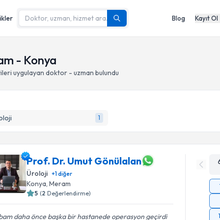
ikler
Blog
Kayıt Ol
ram - Konya
leri
uygulayan doktor - uzman bulundu
loji
1
Prof. Dr. Umut Gönülalan
Üroloji
+
1
diğer
Konya
, Meram
5
(
2
Değerlendirme)
bam daha önce başka bir hastanede operasyon geçirdi