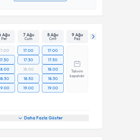
 verilerimin işlenmesine ilişkin
Aydınlatma Metni
'ni
 ve kişisel verilerimin belirtilen kapsamda
esini kabul ediyorum.
Takvim Talebini Gönder
6 Ağu
7 Ağu
8 Ağu
9 Ağu
Per
Cum
Cmt
Paz
17:00
17:00
17:00
17:30
17:30
17:30
18:00
18:00
18:00
Takvim
kapalıdır
18:30
18:30
18:30
19:00
19:00
19:00
Daha Fazla Göster
akvimi Talebi