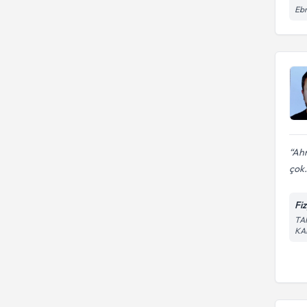
Ebr
Ahm
çok.
Fi
TA
KA