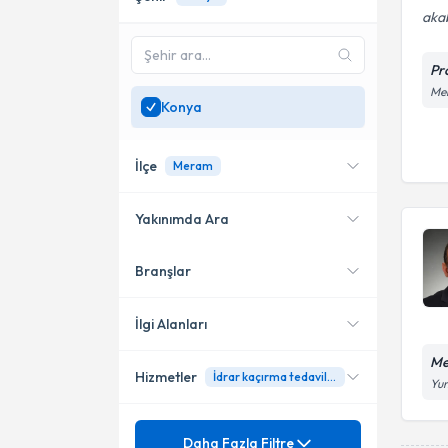
akab
Pr
Mel
Konya
İlçe
Meram
Yakınımda Ara
Branşlar
Konumuma yakın uzmanları
Meram
göster
Selçuklu
İlgi Alanları
Me
Hizmetler
İdrar kaçırma tedavileri
Üroloji
Yun
Androloji
Mezuniyet
Aşırı Aktif Mesane
Daha Fazla Filtre