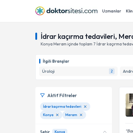
Uzmanlar
Klin
İdrar kaçırma tedavileri, Me
Konya
Meram
içinde toplam
7
İdrar kaçırma tedavi
İlgili Branşlar
Üroloji
Andro
2
Aktif Filtreler
İdrar kaçırma tedavileri
Konya
Meram
Ba
Şehir
Konya