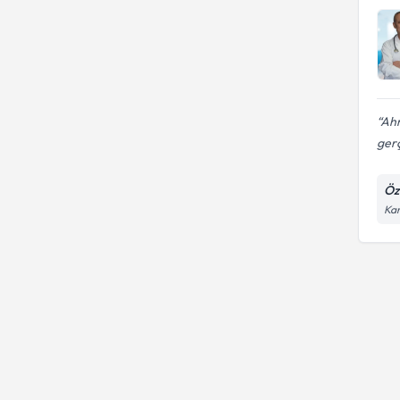
Ahm
gerç
Öz
Kar