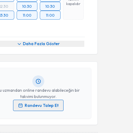
kapalıdır
12:30
10:30
10:30
13:30
11:00
11:00
akvimi Talebi
Daha Fazla Göster
Selçuk Güven
için randevu takvimi talebi oluşturun.
andan randevu almanız için bir takvim
ında e-posta ile bilgilendireceğiz.
resiniz
u uzmandan online randevu alabileceğin bir
takvimi bulunmuyor.
Randevu Talep Et
 verilerimin işlenmesine ilişkin
Aydınlatma Metni
'ni
 ve kişisel verilerimin belirtilen kapsamda
esini kabul ediyorum.