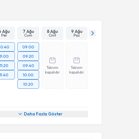
Takvim Talebini Gönder
6 Ağu
7 Ağu
8 Ağu
9 Ağu
Per
Cum
Cmt
Paz
10:40
09:00
11:00
09:20
11:20
09:40
Takvim
Takvim
kapalıdır
kapalıdır
11:40
10:00
10:20
Daha Fazla Göster
akvimi Talebi