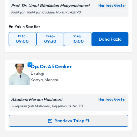
Prof. Dr. Umut Gönülalan Muayenehanesi
Haritada Göster
Melikşah, Melikşah Caddesi No:117/3 42090
En Yakın Saatler
10 Ağu
10 Ağu
10 Ağu
Daha Fazla
09:00
09:30
10:00
Op. Dr. Ali Cenker
Üroloji
Konya
, Meram
Akademi Meram Hastanesi
Haritada Göster
Süleyman Şah Mahallesi, Beyşehir Cd. No:181
Randevu Talep Et
Randevu Takvimi Talebi