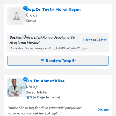
Dr. Tufan Çiçek
için randevu takvimi talebi oluşturun.
Doç. Dr. Tevfik Murat Koşan
Size bu uzmandan randevu almanız için bir takvim
Takvim Talebini Gönder
Üroloji
hazırlandığında e-posta ile bilgilendireceğiz.
Konya
E-posta Adresiniz
Başkent Üniversitesi Konya Uygulama Ve
Haritada Göster
Araştırma Merkezi
Hocacihan Saray, Saray Cd. No:1, 42080 Selçuklu/Konya
Kişisel verilerimin işlenmesine ilişkin
Aydınlatma
Metni
'ni okudum ve kişisel verilerimin belirtilen
Randevu Talep Et
Randevu Takvimi Talebi
kapsamda işlenmesini kabul ediyorum.
Doç. Dr. Tevfik Murat Koşan
için randevu takvimi
Op. Dr. Ahmet Köse
Takvim Talebini Gönder
talebi oluşturun. Size bu uzmandan randevu almanız
Üroloji
için bir takvim hazırlandığında e-posta ile
Bursa
, Nilüfer
bilgilendireceğiz.
5
(
6
Değerlendirme)
E-posta Adresiniz
Ahmet Köse beyfendi ve yanındaki çalışanları
Devamı
yardımcıları gerçekten çok ilgili...