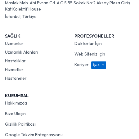
Maslak Mah. Ahi Evran Cd. A.O.S 55 Sokak No:2 Aksoy Plaza Giriş
Kat Kolektif House
İstanbul, Türkiye
SAĞLIK
PROFESYONELLER
Uzmanlar
Doktorlar İçin
Uzmanlık Alanları
Web Siteniz İçin
Hastalıklar
Kariyer
İşe Alım
Hizmetler
Hastaneler
KURUMSAL
Hakkımızda
Bize Ulaşın
Gizlilik Politikası
Google Takvim Entegrasyonu