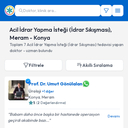
Doktor, klinik ara...
Acil İdrar Yapma İsteği (İdrar Sıkışması),
Meram - Konya
Toplam
7
Acil İdrar Yapma İsteği (İdrar Sıkışması)
tedavisi yapan
doktor - uzman bulundu
Filtrele
Akıllı Sıralama
Prof. Dr. Umut Gönülalan
Üroloji
+
1
diğer
Konya
, Meram
5
(
2
Değerlendirme)
Babam daha önce başka bir hastanede operasyon
Devamı
geçirdi akabinde bazı...