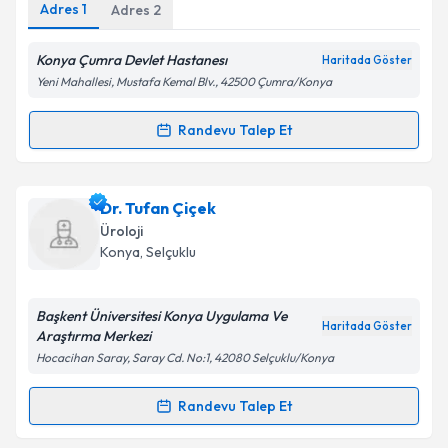
Adres
1
Kişisel verilerimin işlenmesine ilişkin
Adres
2
Aydınlatma
Metni
'ni okudum ve kişisel verilerimin belirtilen
kapsamda işlenmesini kabul ediyorum.
Konya Çumra Devlet Hastanesı
Haritada Göster
Yeni Mahallesi, Mustafa Kemal Blv., 42500 Çumra/Konya
Takvim Talebini Gönder
Randevu Talep Et
Randevu Takvimi Talebi
Uzm. Dr. Kadir Karabacak
için randevu takvimi
Dr. Tufan Çiçek
talebi oluşturun. Size bu uzmandan randevu almanız
Üroloji
için bir takvim hazırlandığında e-posta ile
Konya
, Selçuklu
bilgilendireceğiz.
E-posta Adresiniz
Başkent Üniversitesi Konya Uygulama Ve
Haritada Göster
Araştırma Merkezi
Hocacihan Saray, Saray Cd. No:1, 42080 Selçuklu/Konya
Kişisel verilerimin işlenmesine ilişkin
Aydınlatma
Randevu Talep Et
Randevu Takvimi Talebi
Metni
'ni okudum ve kişisel verilerimin belirtilen
kapsamda işlenmesini kabul ediyorum.