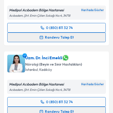
Medipol Acıbadem Bölge Hastanesi
Haritada Göster
Acıbadem, Şht. Emin Çölen Sokağı No:4, 34718
0 (850) 811 32 74
Randevu Takvimi Talebi
Randevu Talep Et
Dr. Öğr. Üyesi Binnur Özkar
için randevu takvimi
talebi oluşturun. Size bu uzmandan randevu almanız
için bir takvim hazırlandığında e-posta ile
Uzm. Dr. İnci Emekli
bilgilendireceğiz.
Nöroloji (Beyin ve Sinir Hastalıkları)
İstanbul
, Kadıköy
E-posta Adresiniz
Medipol Acıbadem Bölge Hastanesi
Haritada Göster
Acıbadem, Şht. Emin Çölen Sokağı No:4, 34718
Kişisel verilerimin işlenmesine ilişkin
Aydınlatma
0 (850) 811 32 74
Metni
'ni okudum ve kişisel verilerimin belirtilen
Randevu Takvimi Talebi
kapsamda işlenmesini kabul ediyorum.
Randevu Talep Et