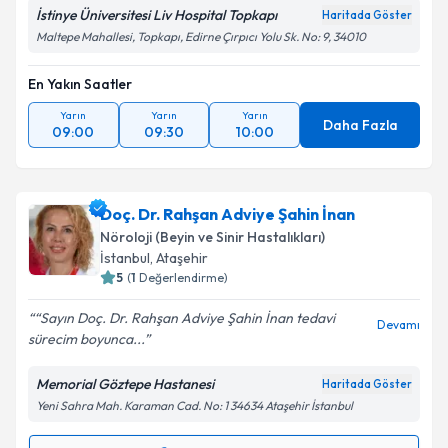
Metni
'ni okudum ve kişisel verilerimin belirtilen
İstinye Üniversitesi Liv Hospital Topkapı
Haritada Göster
kapsamda işlenmesini kabul ediyorum.
Maltepe Mahallesi, Topkapı, Edirne Çırpıcı Yolu Sk. No: 9, 34010
En Yakın Saatler
Takvim Talebini Gönder
Yarın
Yarın
Yarın
Daha Fazla
09:00
09:30
10:00
Doç. Dr. Rahşan Adviye Şahin İnan
Nöroloji (Beyin ve Sinir Hastalıkları)
İstanbul
, Ataşehir
5
(
1
Değerlendirme)
“Sayın Doç. Dr. Rahşan Adviye Şahin İnan tedavi
Devamı
sürecim boyunca...
Memorial Göztepe Hastanesi
Haritada Göster
Yeni Sahra Mah. Karaman Cad. No: 1 34634 Ataşehir İstanbul