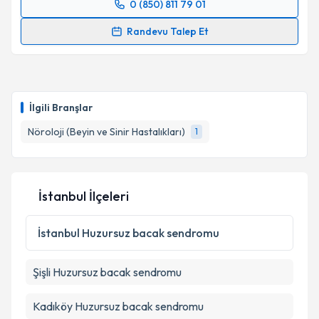
0 (850) 811 79 01
Randevu Takvimi Talebi
Randevu Talep Et
Doç. Dr. Rahşan Adviye Şahin İnan
için randevu
takvimi talebi oluşturun. Size bu uzmandan randevu
almanız için bir takvim hazırlandığında e-posta ile
bilgilendireceğiz.
İlgili Branşlar
E-posta Adresiniz
Nöroloji (Beyin ve Sinir Hastalıkları)
1
İstanbul İlçeleri
Kişisel verilerimin işlenmesine ilişkin
Aydınlatma
Metni
'ni okudum ve kişisel verilerimin belirtilen
kapsamda işlenmesini kabul ediyorum.
İstanbul
Huzursuz bacak sendromu
Şişli
Huzursuz bacak sendromu
Takvim Talebini Gönder
Kadıköy
Huzursuz bacak sendromu