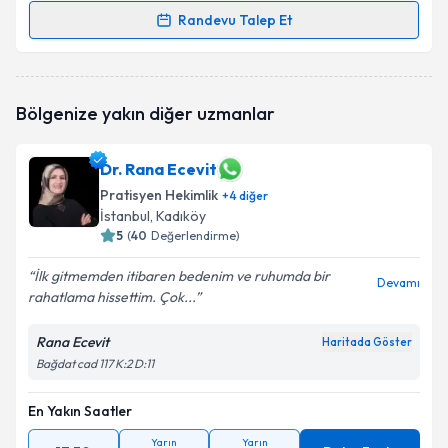
Randevu Talep Et
Randevu Takvimi Talebi
Uzm. Dr. Gülümser Kızıltaş Tokmak
için randevu
Bölgenize yakın diğer uzmanlar
takvimi talebi oluşturun. Size bu uzmandan randevu
almanız için bir takvim hazırlandığında e-posta ile
bilgilendireceğiz.
Dr. Rana Ecevit
Pratisyen Hekimlik
E-posta Adresiniz
+
4
diğer
İstanbul
, Kadıköy
5
(
40
Değerlendirme)
İlk gitmemden itibaren bedenim ve ruhumda bir
Devamı
Kişisel verilerimin işlenmesine ilişkin
Aydınlatma
rahatlama hissettim. Çok...
Metni
'ni okudum ve kişisel verilerimin belirtilen
kapsamda işlenmesini kabul ediyorum.
Rana Ecevit
Haritada Göster
Bağdat cad 117 K:2 D:11
Takvim Talebini Gönder
En Yakın Saatler
Yarın
Yarın