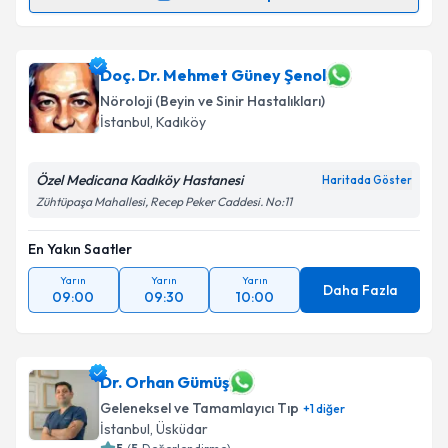
Uzm. Dr. İnci Emekli
için randevu takvimi talebi
Takvim Talebini Gönder
oluşturun. Size bu uzmandan randevu almanız için bir
takvim hazırlandığında e-posta ile bilgilendireceğiz.
Doç. Dr. Mehmet Güney Şenol
Nöroloji (Beyin ve Sinir Hastalıkları)
E-posta Adresiniz
İstanbul
, Kadıköy
Özel Medicana Kadıköy Hastanesi
Haritada Göster
Zühtüpaşa Mahallesi, Recep Peker Caddesi. No:11
Kişisel verilerimin işlenmesine ilişkin
Aydınlatma
Metni
'ni okudum ve kişisel verilerimin belirtilen
En Yakın Saatler
kapsamda işlenmesini kabul ediyorum.
Yarın
Yarın
Yarın
Daha Fazla
09:00
09:30
10:00
Takvim Talebini Gönder
Dr. Orhan Gümüş
Geleneksel ve Tamamlayıcı Tıp
+
1
diğer
İstanbul
, Üsküdar