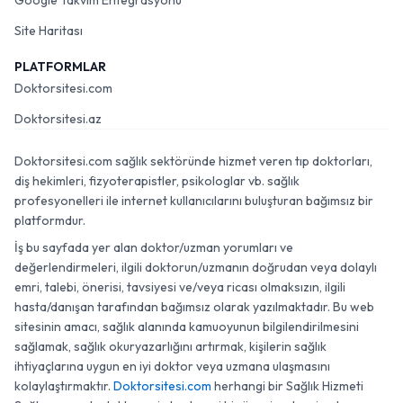
Google Takvim Entegrasyonu
Site Haritası
PLATFORMLAR
Doktorsitesi.com
Doktorsitesi.az
Doktorsitesi.com sağlık sektöründe hizmet veren tıp doktorları,
diş hekimleri, fizyoterapistler, psikologlar vb. sağlık
profesyonelleri ile internet kullanıcılarını buluşturan bağımsız bir
platformdur.
İş bu sayfada yer alan doktor/uzman yorumları ve
değerlendirmeleri, ilgili doktorun/uzmanın doğrudan veya dolaylı
emri, talebi, önerisi, tavsiyesi ve/veya ricası olmaksızın, ilgili
hasta/danışan tarafından bağımsız olarak yazılmaktadır. Bu web
sitesinin amacı, sağlık alanında kamuoyunun bilgilendirilmesini
sağlamak, sağlık okuryazarlığını artırmak, kişilerin sağlık
ihtiyaçlarına uygun en iyi doktor veya uzmana ulaşmasını
kolaylaştırmaktır.
Doktorsitesi.com
herhangi bir Sağlık Hizmeti