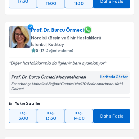
17:30
Daha Fazla
11:00
11:30
Prof. Dr. Burcu Örmeci
Nöroloji (Beyin ve Sinir Hastalıkları)
İstanbul
, Kadıköy
5
(
17
Değerlendirme)
Diğer hastalıklarımla da ilgilenir beni aydınlatıyor
Prof. Dr. Burcu Örmeci Muayenehanesi
Haritada Göster
Fenerbahçe Mahallesi Bağdat Caddesi No:170 Bedir Apartmanı Kat:1
Daire:4
En Yakın Saatler
11 Ağu
11 Ağu
11 Ağu
Daha Fazla
13:00
13:30
14:00