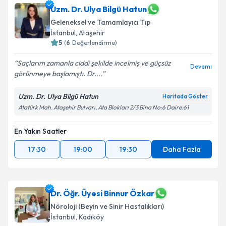
Uzm. Dr. Ulya Bilgü Hatun
Geleneksel ve Tamamlayıcı Tıp
İstanbul
, Ataşehir
5
(
6
Değerlendirme)
Saçlarım zamanla ciddi şekilde incelmiş ve güçsüz
Devamı
görünmeye başlamıştı. Dr....
Uzm. Dr. Ulya Bilgü Hatun
Haritada Göster
Atatürk Mah. Ataşehir Bulvarı, Ata Blokları 2/3 Bina No:6 Daire:61
En Yakın Saatler
17:30
19:00
19:30
Daha Fazla
Dr. Öğr. Üyesi Binnur Özkar
Nöroloji (Beyin ve Sinir Hastalıkları)
İstanbul
, Kadıköy