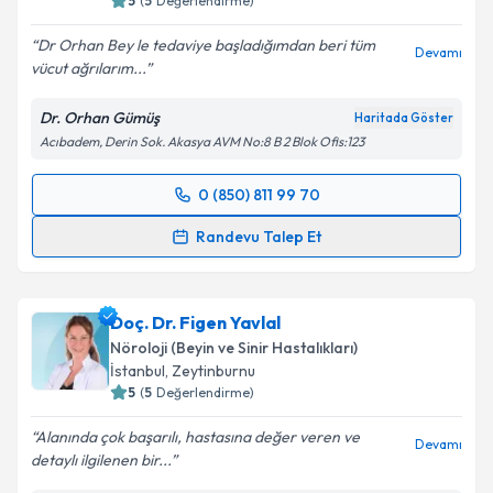
5
(
5
Değerlendirme)
Dr Orhan Bey le tedaviye başladığımdan beri tüm
Devamı
vücut ağrılarım...
Dr. Orhan Gümüş
Haritada Göster
Acıbadem, Derin Sok. Akasya AVM No:8 B 2 Blok Ofis:123
0 (850) 811 99 70
Randevu Takvimi Talebi
Randevu Talep Et
Dr. Orhan Gümüş
için randevu takvimi talebi
oluşturun. Size bu uzmandan randevu almanız için bir
Doç. Dr. Figen Yavlal
takvim hazırlandığında e-posta ile bilgilendireceğiz.
Nöroloji (Beyin ve Sinir Hastalıkları)
E-posta Adresiniz
İstanbul
, Zeytinburnu
5
(
5
Değerlendirme)
Alanında çok başarılı, hastasına değer veren ve
Devamı
detaylı ilgilenen bir...
Kişisel verilerimin işlenmesine ilişkin
Aydınlatma