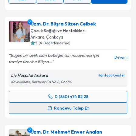
Uzm. Dr. Büşra Süzen Celbek
Çocuk Sağlığı ve Hastalıkları
Ankara
, Çankaya
5
(
6
Değerlendirme)
Bugün bir aylık olan bebeğimizin muayenesi için
Devamı
tavsiye üzerine Büşra...
Liv Hospital Ankara
Haritada Göster
Kavaklıdere, Bestekar Cd No:8, 06680
0 (850) 474 82 28
Randevu Takvimi Talebi
Randevu Talep Et
Uzm. Dr. Büşra Süzen Celbek
için randevu takvimi
talebi oluşturun. Size bu uzmandan randevu almanız
Uzm. Dr. Mehmet Enver Analan
için bir takvim hazırlandığında e-posta ile