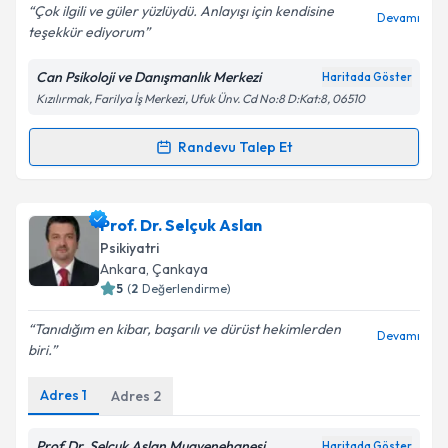
Çok ilgili ve güler yüzlüydü. Anlayışı için kendisine
Devamı
teşekkür ediyorum
Can Psikoloji ve Danışmanlık Merkezi
Haritada Göster
Kızılırmak, Farilya İş Merkezi, Ufuk Ünv. Cd No:8 D:Kat:8, 06510
Randevu Talep Et
Randevu Takvimi Talebi
Psk. Kübra Şahin
için randevu takvimi talebi
Prof. Dr. Selçuk Aslan
oluşturun. Size bu uzmandan randevu almanız için bir
Psikiyatri
takvim hazırlandığında e-posta ile bilgilendireceğiz.
Ankara
, Çankaya
5
(
2
Değerlendirme)
E-posta Adresiniz
Tanıdığım en kibar, başarılı ve dürüst hekimlerden
Devamı
biri.
Adres
1
Adres
2
Kişisel verilerimin işlenmesine ilişkin
Aydınlatma
Metni
'ni okudum ve kişisel verilerimin belirtilen
kapsamda işlenmesini kabul ediyorum.
Prof.Dr. Selçuk Aslan Muayenehanesi
Haritada Göster