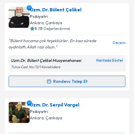
Doç. Dr. Cemil Çelik
için randevu takvimi talebi
Uzm. Dr. Bülent Çelikel
oluşturun. Size bu uzmandan randevu almanız için bir
Psikiyatri
takvim hazırlandığında e-posta ile bilgilendireceğiz.
Ankara
, Çankaya
5
(
13
Değerlendirme)
E-posta Adresiniz
Bülent hocama çok teşekkürler. En kısa sürede
Devamı
aydınlattı.Allah razı olsun.
Uzm.Dr. Bülent Çelikel Muayenehanesi
Haritada Göster
Kişisel verilerimin işlenmesine ilişkin
Aydınlatma
Tunus Cad. No:72/1 Kavaklıdere
Metni
'ni okudum ve kişisel verilerimin belirtilen
kapsamda işlenmesini kabul ediyorum.
Randevu Talep Et
Randevu Takvimi Talebi
Takvim Talebini Gönder
Uzm. Dr. Bülent Çelikel
için randevu takvimi talebi
Uzm. Dr. Serpil Vargel
oluşturun. Size bu uzmandan randevu almanız için bir
Psikiyatri
takvim hazırlandığında e-posta ile bilgilendireceğiz.
Ankara
, Çankaya
E-posta Adresiniz