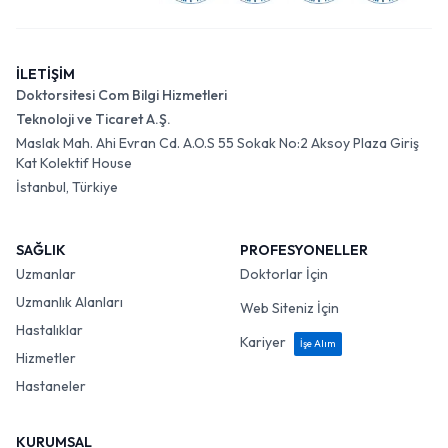
İLETİŞİM
Doktorsitesi Com Bilgi Hizmetleri
Teknoloji ve Ticaret A.Ş.
Maslak Mah. Ahi Evran Cd. A.O.S 55 Sokak No:2 Aksoy Plaza Giriş
Kat Kolektif House
İstanbul, Türkiye
SAĞLIK
PROFESYONELLER
Uzmanlar
Doktorlar İçin
Uzmanlık Alanları
Web Siteniz İçin
Hastalıklar
Kariyer
İşe Alım
Hizmetler
Hastaneler
KURUMSAL