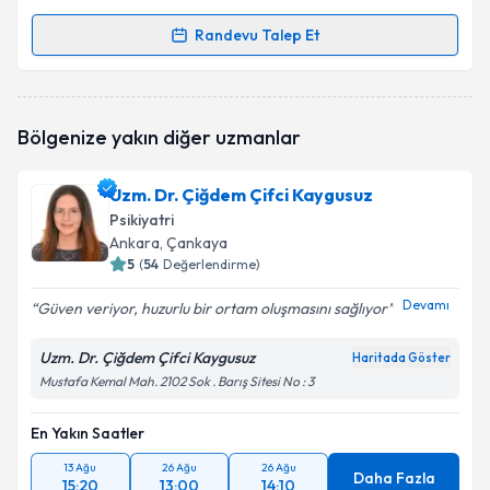
Randevu Talep Et
Randevu Takvimi Talebi
Psk. Cansın Ekiz
için randevu takvimi talebi oluşturun.
Bölgenize yakın diğer uzmanlar
Size bu uzmandan randevu almanız için bir takvim
hazırlandığında e-posta ile bilgilendireceğiz.
Uzm. Dr. Çiğdem Çifci Kaygusuz
E-posta Adresiniz
Psikiyatri
Ankara
, Çankaya
5
(
54
Değerlendirme)
Devamı
Güven veriyor, huzurlu bir ortam oluşmasını sağlıyor
Kişisel verilerimin işlenmesine ilişkin
Aydınlatma
Metni
'ni okudum ve kişisel verilerimin belirtilen
Uzm. Dr. Çiğdem Çifci Kaygusuz
kapsamda işlenmesini kabul ediyorum.
Haritada Göster
Mustafa Kemal Mah. 2102 Sok . Barış Sitesi No : 3
Takvim Talebini Gönder
En Yakın Saatler
13 Ağu
26 Ağu
26 Ağu
Daha Fazla
15:20
13:00
14:10