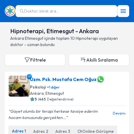
Doktor, klinik ara...
Hipnoterapi, Etimesgut - Ankara
Ankara
Etimesgut
içinde toplam
10
Hipnoterapi
uygulayan
doktor - uzman bulundu
Filtrele
Akıllı Sıralama
Uzm. Psk. Mustafa Cem Oğuz
Psikoloji
+
1
diğer
Ankara
, Etimesgut
5
(
465
Değerlendirme)
Gayet olumlu bir terapi herkese tavsiye ederim
Devamı
hocam konusunda gerçekten...
Adres
1
Adres
2
Adres
3
Online Görüşme