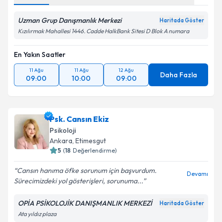
Uzman Grup Danışmanlık Merkezi
Haritada Göster
Kızılırmak Mahallesi 1446. Cadde HalkBank Sitesi D Blok A numara
En Yakın Saatler
11 Ağu
11 Ağu
12 Ağu
Daha Fazla
09:00
10:00
09:00
Psk. Cansın Ekiz
Psikoloji
Ankara
, Etimesgut
5
(
18
Değerlendirme)
Cansın hanıma öfke sorunum için başvurdum.
Devamı
Sürecimizdeki yol gösterişleri, sorunuma...
OPİA PSİKOLOJİK DANIŞMANLIK MERKEZİ
Haritada Göster
Ata yıldız plaza