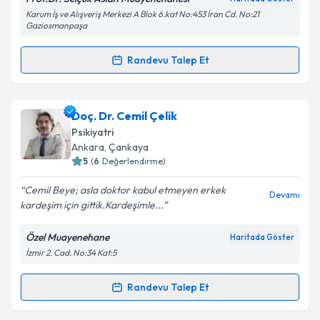
Karum İş ve Alışveriş Merkezi A Blok 6.kat No:453 İran Cd. No:21
Gaziosmanpaşa
Takvim Talebini Gönder
Randevu Talep Et
Randevu Takvimi Talebi
Prof. Dr. Selçuk Aslan
için randevu takvimi talebi
Doç. Dr. Cemil Çelik
oluşturun. Size bu uzmandan randevu almanız için bir
Psikiyatri
takvim hazırlandığında e-posta ile bilgilendireceğiz.
Ankara
, Çankaya
5
(
6
Değerlendirme)
E-posta Adresiniz
Cemil Beye; asla doktor kabul etmeyen erkek
Devamı
kardeşim için gittik.Kardeşimle...
Özel Muayenehane
Haritada Göster
Kişisel verilerimin işlenmesine ilişkin
Aydınlatma
İzmir 2. Cad. No:34 Kat:5
Metni
'ni okudum ve kişisel verilerimin belirtilen
kapsamda işlenmesini kabul ediyorum.
Randevu Talep Et
Randevu Takvimi Talebi
Takvim Talebini Gönder