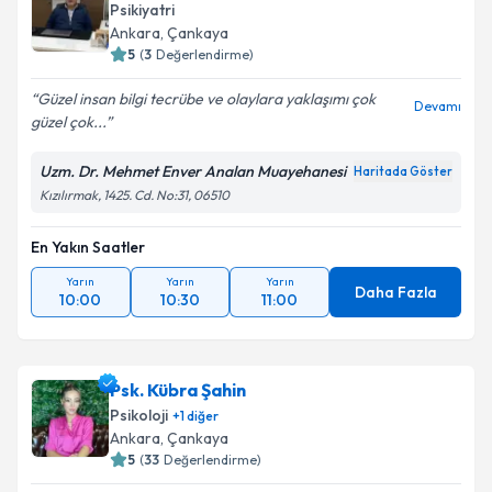
bilgilendireceğiz.
Psikiyatri
Ankara
, Çankaya
E-posta Adresiniz
5
(
3
Değerlendirme)
Güzel insan bilgi tecrübe ve olaylara yaklaşımı çok
Devamı
güzel çok...
Kişisel verilerimin işlenmesine ilişkin
Aydınlatma
Uzm. Dr. Mehmet Enver Analan Muayehanesi
Haritada Göster
Metni
'ni okudum ve kişisel verilerimin belirtilen
Kızılırmak, 1425. Cd. No:31, 06510
kapsamda işlenmesini kabul ediyorum.
En Yakın Saatler
Takvim Talebini Gönder
Yarın
Yarın
Yarın
Daha Fazla
10:00
10:30
11:00
Psk. Kübra Şahin
Psikoloji
+
1
diğer
Ankara
, Çankaya
5
(
33
Değerlendirme)