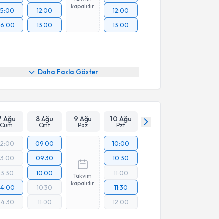
kapalıdır
15:00
12:00
12:00
16:00
13:00
13:00
Daha Fazla Göster
7 Ağu
8 Ağu
9 Ağu
10 Ağu
Cum
Cmt
Paz
Pzt
12:00
09:00
10:00
13:00
09:30
10:30
13:30
10:00
11:00
Takvim
kapalıdır
14:00
10:30
11:30
14:30
11:00
12:00