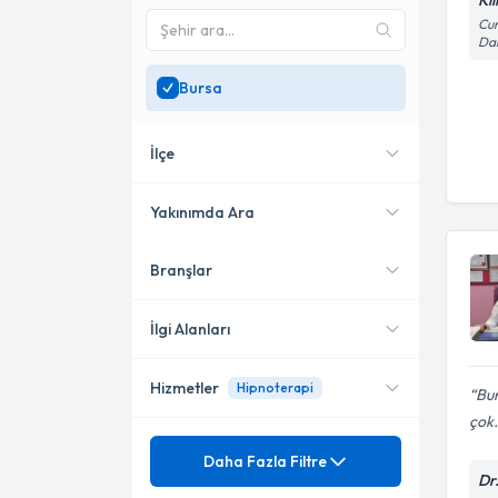
Kli
Cum
Dai
Bursa
İlçe
Yakınımda Ara
Branşlar
Konumuma yakın uzmanları
Osmangazi
göster
Nilüfer
İlgi Alanları
İnegöl
Hizmetler
Hipnoterapi
Psikoloji
Bur
çok.
Psikiyatri
Mezuniyet
Depresyon
Daha Fazla Filtre
Dr
Akupunktur