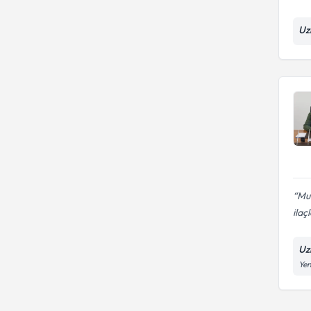
Uz
Muh
ilaçl
Uz
Yen