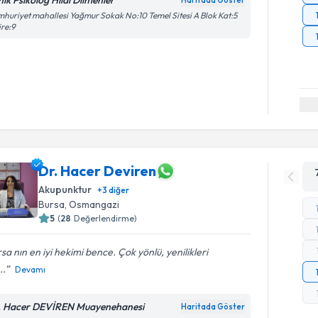
nik Psikolog Hilal Dilmenler
Haritada Göster
huriyet mahallesi Yağmur Sokak No:10 Temel Sitesi A Blok Kat:5
re:9
Dr. Hacer Deviren
Akupunktur
+
3
diğer
Bursa
, Osmangazi
5
(
28
Değerlendirme)
sa nın en iyi hekimi bence. Çok yönlü, yenilikleri
..
Devamı
. Hacer DEVİREN Muayenehanesi
Haritada Göster