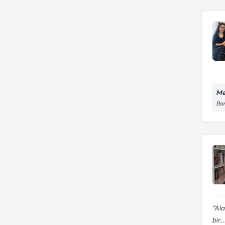
Me
Bar
Ala
bir..