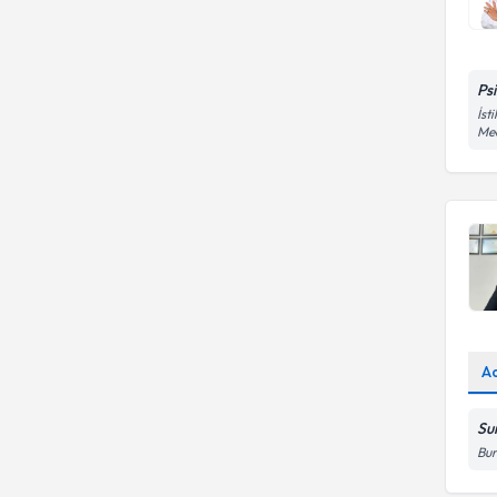
Ps
İst
Med
A
Sur
Bur