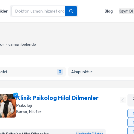
ikler
Blog
Kayıt Ol
or - uzman bulundu
yatri
Akupunktur
3
Klinik Psikolog Hilal Dilmenler
Psikoloji
Bursa
, Nilüfer