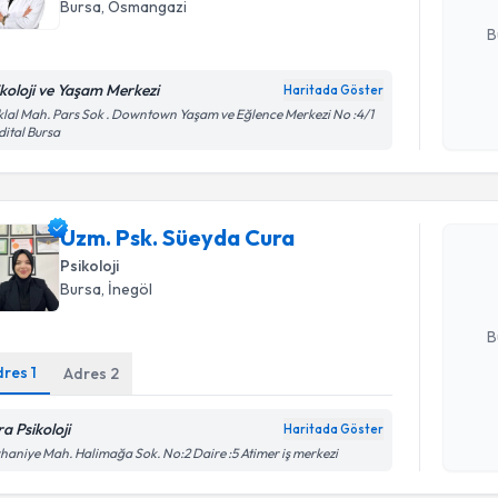
E-posta Ad
Bursa
, Osmangazi
B
ikoloji ve Yaşam Merkezi
Haritada Göster
Kişisel
iklal Mah. Pars Sok . Downtown Yaşam ve Eğlence Merkezi No :4/1
ital Bursa
okudum
Randevu T
işlenm
Uzm. Psk.
Uzm. Psk. Süeyda Cura
Size bu uzm
hazırlandığ
Psikoloji
Bursa
, İnegöl
E-posta Ad
B
dres
1
Adres
2
Kişisel
a Psikoloji
Haritada Göster
okudum
Randevu T
haniye Mah. Halimağa Sok. No:2 Daire :5 Atimer iş merkezi
işlenm