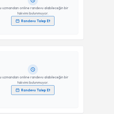
resiniz
u uzmandan online randevu alabileceğin bir
takvimi bulunmuyor.
Randevu Talep Et
 verilerimin işlenmesine ilişkin
Aydınlatma Metni
'ni
 ve kişisel verilerimin belirtilen kapsamda
akvimi Talebi
esini kabul ediyorum.
 Süeyda Cura
için randevu takvimi talebi oluşturun.
Takvim Talebini Gönder
andan randevu almanız için bir takvim
ında e-posta ile bilgilendireceğiz.
resiniz
u uzmandan online randevu alabileceğin bir
takvimi bulunmuyor.
Randevu Talep Et
 verilerimin işlenmesine ilişkin
Aydınlatma Metni
'ni
 ve kişisel verilerimin belirtilen kapsamda
akvimi Talebi
esini kabul ediyorum.