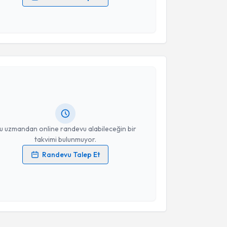
 verilerimin işlenmesine ilişkin
Aydınlatma Metni
'ni
 ve kişisel verilerimin belirtilen kapsamda
esini kabul ediyorum.
akvimi Talebi
Takvim Talebini Gönder
Mustafa Hikmet Tunçkol
için randevu takvimi talebi
Size bu uzmandan randevu almanız için bir takvim
ında e-posta ile bilgilendireceğiz.
resiniz
u uzmandan online randevu alabileceğin bir
takvimi bulunmuyor.
Randevu Talep Et
 verilerimin işlenmesine ilişkin
Aydınlatma Metni
'ni
 ve kişisel verilerimin belirtilen kapsamda
esini kabul ediyorum.
Takvim Talebini Gönder