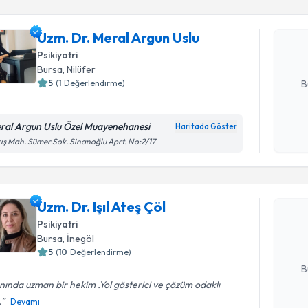
Uzm. Dr. 
oluşturun. 
Uzm. Dr. Meral Argun Uslu
hazırlandığ
Psikiyatri
E-posta Ad
Bursa
, Nilüfer
5
(
1
Değerlendirme)
B
ral Argun Uslu Özel Muayenehanesi
Haritada Göster
Kişisel
ış Mah. Sümer Sok. Sinanoğlu Aprt. No:2/17
okudum
Randevu T
işlenm
Uzm. Dr. Iş
Uzm. Dr. Işıl Ateş Çöl
bu uzmandan
posta ile bi
Psikiyatri
Bursa
, İnegöl
E-posta Ad
5
(
10
Değerlendirme)
B
nında uzman bir hekim .Yol gösterici ve çözüm odaklı
.
Devamı