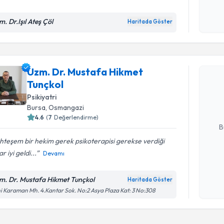
Kişisel
okudum
m. Dr.Işıl Ateş Çöl
Haritada Göster
işlenm
Randevu T
Uzm. Dr. Mustafa Hikmet
Uzm. Dr. 
Tunçkol
oluşturun. 
hazırlandığ
Psikiyatri
Bursa
, Osmangazi
E-posta Ad
4.6
(
7
Değerlendirme)
B
teşem bir hekim gerek psikoterapisi gerekse verdiği
ar iyi geldi...
Devamı
Kişisel
okudum
m. Dr. Mustafa Hikmet Tunçkol
Haritada Göster
işlenm
i Karaman Mh. 4.Kantar Sok. No:2 Asya Plaza Kat: 3 No:308