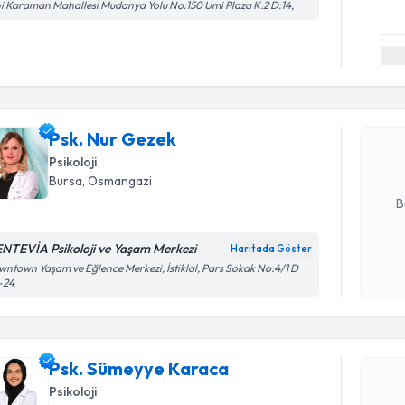
i Karaman Mahallesi Mudanya Yolu No:150 Umi Plaza K:2 D:14,
Randevu T
Psk. Nur 
uzmandan ra
Psk. Nur Gezek
posta ile bi
Psikoloji
E-posta Ad
Bursa
, Osmangazi
B
NTEVİA Psikoloji ve Yaşam Merkezi
Haritada Göster
Kişisel
ntown Yaşam ve Eğlence Merkezi, İstiklal, Pars Sokak No:4/1 D
Randevu T
-24
okudum
işlenm
Psk. Süme
Size bu uzm
Psk. Sümeyye Karaca
hazırlandığ
Psikoloji