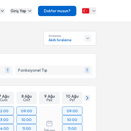
Giriş Yap
Doktor musun?
Sıralama
Akıllı Sıralama
Fonksiyonel Tıp
1
1
7 Ağu
8 Ağu
9 Ağu
10 Ağu
Cum
Cmt
Paz
Pzt
12:00
09:00
09:00
13:00
10:00
10:00
14:00
11:00
11:00
Takvim