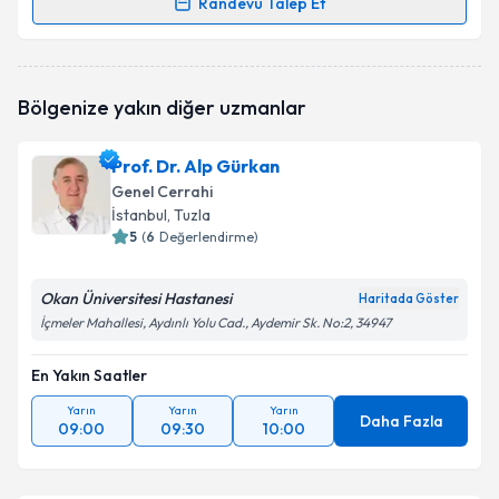
Randevu Talep Et
Randevu Takvimi Talebi
Op. Dr. Imad Salih
için randevu takvimi talebi
Bölgenize yakın diğer uzmanlar
oluşturun. Size bu uzmandan randevu almanız için bir
takvim hazırlandığında e-posta ile bilgilendireceğiz.
Prof. Dr. Alp Gürkan
E-posta Adresiniz
Genel Cerrahi
İstanbul
, Tuzla
5
(
6
Değerlendirme)
Kişisel verilerimin işlenmesine ilişkin
Aydınlatma
Okan Üniversitesi Hastanesi
Haritada Göster
Metni
'ni okudum ve kişisel verilerimin belirtilen
İçmeler Mahallesi, Aydınlı Yolu Cad., Aydemir Sk. No:2, 34947
kapsamda işlenmesini kabul ediyorum.
En Yakın Saatler
Takvim Talebini Gönder
Yarın
Yarın
Yarın
Daha Fazla
09:00
09:30
10:00