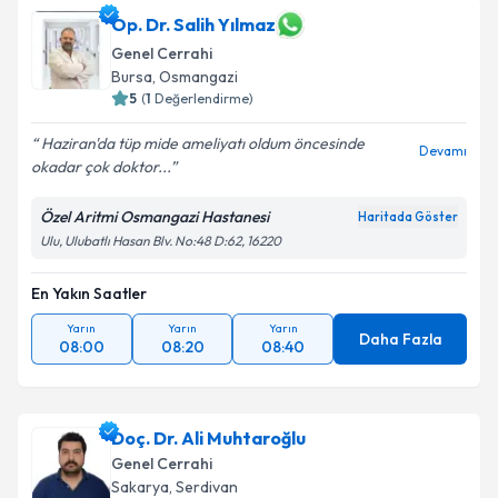
Op. Dr. Salih Yılmaz
Genel Cerrahi
Bursa
, Osmangazi
5
(
1
Değerlendirme)
Haziran'da tüp mide ameliyatı oldum öncesinde
Devamı
okadar çok doktor...
Özel Aritmi Osmangazi Hastanesi
Haritada Göster
Ulu, Ulubatlı Hasan Blv. No:48 D:62, 16220
En Yakın Saatler
Yarın
Yarın
Yarın
Daha Fazla
08:00
08:20
08:40
Doç. Dr. Ali Muhtaroğlu
Genel Cerrahi
Sakarya
, Serdivan