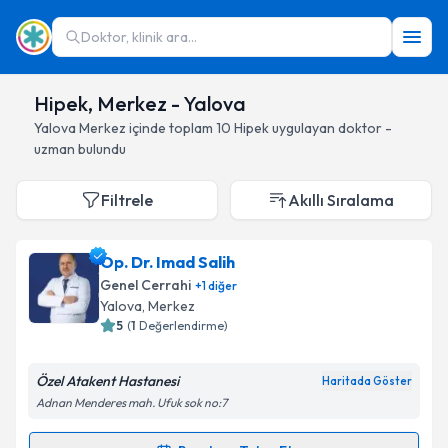
Doktor, klinik ara...
Hipek, Merkez - Yalova
Yalova
Merkez
içinde toplam
10
Hipek
uygulayan doktor -
uzman bulundu
Filtrele
Akıllı Sıralama
Op. Dr. Imad Salih
Genel Cerrahi
+
1
diğer
Yalova
, Merkez
5
(
1
Değerlendirme)
Özel Atakent Hastanesi
Haritada Göster
Adnan Menderes mah. Ufuk sok no:7