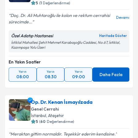
5
(
1
Değerlendirme)
Doç. Dr. Ali Muhtaroğlu ile kolon ve rektum cerrahisi
Devamı
sürecimde...
Özel Adatıp Hastanesi
Haritada Göster
İstiklal Mahallesi Şehit Mehmet Karabaşoğlu Caddesi, No.67, İstiklal,
Kazımpaşa Yolu Üzeri
En Yakın Saatler
Yarın
Yarın
Yarın
Daha Fazla
08:00
08:30
09:00
Op. Dr. Kenan İsmayılzada
Genel Cerrahi
İstanbul
, Ataşehir
5
(
60
Değerlendirme)
Meraktan gittim normaldir. Teşekkür ederim kendisine.