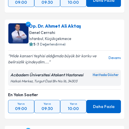
Daha Fazla
09:00
09:30
10:00
Op. Dr. Ahmet Ali Aktaş
Genel Cerrahi
İstanbul
, Küçükçekmece
5
(
1
Değerlendirme)
Mide kanseri teşhisi aldığımda büyük bir korku ve
Devamı
belirsizlik içindeydim....
Acıbadem Üniversitesi Atakent Hastanesi
Haritada Göster
Halkalı Merkez, Turgut Özal Blv No:16, 34303
En Yakın Saatler
Yarın
Yarın
Yarın
Daha Fazla
09:00
09:30
10:00