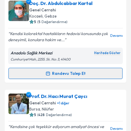
Doç. Dr. Abdulcabbar Kartal
Genel Cerrahi
Kocaeli
, Gebze
5
(
5
Değerlendirme)
Kendisi kolorektal hastalıkların tedavisi konusunda çok
Devamı
deneyimli, konulara hakim ve...
Anadolu Sağlık Merkezi
Haritada Göster
Cumhuriyet Mah, 2255. Sk. No: 3, 41400
Randevu Talep Et
Randevu Takvimi Talebi
Doç. Dr. Abdulcabbar Kartal
için randevu takvimi
Prof. Dr. Hacı Murat Çaycı
talebi oluşturun. Size bu uzmandan randevu almanız
Genel Cerrahi
+
1
diğer
için bir takvim hazırlandığında e-posta ile
Bursa
, Nilüfer
bilgilendireceğiz.
5
(
428
Değerlendirme)
E-posta Adresiniz
Kendisine çok teşekkür ediyorum amaliyat öncesi ve
Devamı