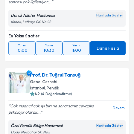
sonrası çok ilgileniyor...
Doruk Nilüfer Hastanesi
Haritada Göster
Konak, Lefkoşe Cd. No:22
Kişisel verilerimin işlenmesine ilişkin
Aydınlatma
Metni
'ni okudum ve kişisel verilerimin belirtilen
kapsamda işlenmesini kabul ediyorum.
En Yakın Saatler
Yarın
Yarın
Yarın
Daha Fazla
10:00
10:30
11:00
Takvim Talebini Gönder
Prof. Dr. Tuğrul Tansuğ
Genel Cerrahi
İstanbul
, Pendik
4.9
(
4
Değerlendirme)
Cok ınsancıl cok ıyı bırı ne sorarsanız cevaplıo
Devamı
pskolojık olarak...
Özel Pendik Bölge Hastanesi
Haritada Göster
Doğu, Nevbahar Sk. No:1