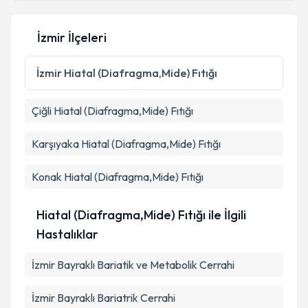
İzmir İlçeleri
Kişisel verilerimin işlenmesine ilişkin
Aydınlatma
Metni
'ni okudum ve kişisel verilerimin belirtilen
İzmir
Hiatal (Diafragma,Mide) Fıtığı
kapsamda işlenmesini kabul ediyorum.
Çiğli
Hiatal (Diafragma,Mide) Fıtığı
Takvim Talebini Gönder
Karşıyaka
Hiatal (Diafragma,Mide) Fıtığı
Konak
Hiatal (Diafragma,Mide) Fıtığı
Hiatal (Diafragma,Mide) Fıtığı ile İlgili
Hastalıklar
İzmir Bayraklı Bariatik ve Metabolik Cerrahi
İzmir Bayraklı Bariatrik Cerrahi