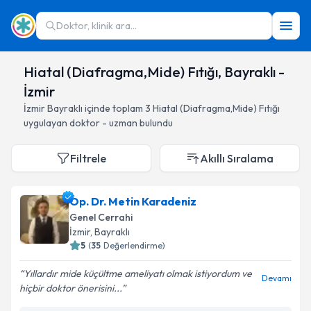
Doktor, klinik ara...
Hiatal (Diafragma,Mide) Fıtığı, Bayraklı -
İzmir
İzmir
Bayraklı
içinde toplam
3
Hiatal (Diafragma,Mide) Fıtığı
uygulayan doktor - uzman bulundu
Filtrele
Akıllı Sıralama
Op. Dr. Metin Karadeniz
Genel Cerrahi
İzmir
, Bayraklı
5
(
35
Değerlendirme)
Yıllardır mide küçültme ameliyatı olmak istiyordum ve
Devamı
hiçbir doktor önerisini...