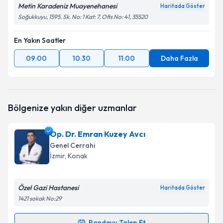
Metin Karadeniz Muayenehanesi
Haritada Göster
Soğukkuyu, 1595. Sk. No: 1 Kat: 7, Ofis No: 41, 35520
En Yakın Saatler
09:00
10:30
11:00
Daha Fazla
Bölgenize yakın diğer uzmanlar
Op. Dr. Emran Kuzey Avcı
Genel Cerrahi
İzmir
, Konak
Özel Gazi Hastanesi
Haritada Göster
1421 sokak No:29
Randevu Talep Et