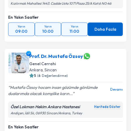
Kızılırmak Mahallesi 1443. Cadde Usta 1071 Plaza 25/A Kat:6 N0:46
En Yakın Saatler
Yarın
Yarın
Yarın
Daha Fazla
09:00
10:00
11:00
Prof. Dr. Mustafa Özsoy
Genel Cerrahi
Ankara
, Sincan
5
(
6
Değerlendirme)
Mustafa Özsoy hocam insan gözümde gönlümde
Devamı
dualarımda olacak komplike karın...
Özel Lokman Hekim Ankara Hastanesi
Haritada Göster
Andiçen, İdil Sk, 06930 Sincan/Ankara, Turkey
En Yakın Saatler