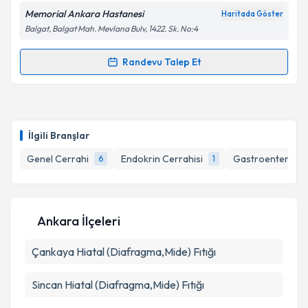
Memorial Ankara Hastanesi
Haritada Göster
Kişisel verilerimin işlenmesine ilişkin
Aydınlatma
Balgat, Balgat Mah. Mevlana Bulv, 1422. Sk. No:4
Metni
'ni okudum ve kişisel verilerimin belirtilen
kapsamda işlenmesini kabul ediyorum.
Randevu Talep Et
Randevu Takvimi Talebi
Takvim Talebini Gönder
Prof. Dr. Namık Özkan
için randevu takvimi talebi
oluşturun. Size bu uzmandan randevu almanız için bir
İlgili Branşlar
takvim hazırlandığında e-posta ile bilgilendireceğiz.
Genel Cerrahi
Endokrin Cerrahisi
Gastroenteroloji
6
1
E-posta Adresiniz
Ankara İlçeleri
Kişisel verilerimin işlenmesine ilişkin
Aydınlatma
Çankaya
Metni
Hiatal (Diafragma,Mide) Fıtığı
'ni okudum ve kişisel verilerimin belirtilen
kapsamda işlenmesini kabul ediyorum.
Sincan
Hiatal (Diafragma,Mide) Fıtığı
Takvim Talebini Gönder