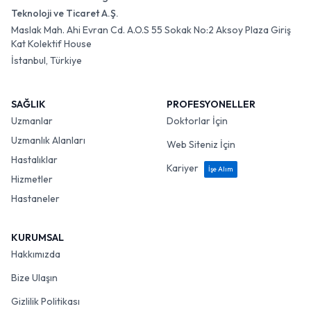
Teknoloji ve Ticaret A.Ş.
Maslak Mah. Ahi Evran Cd. A.O.S 55 Sokak No:2 Aksoy Plaza Giriş
Kat Kolektif House
İstanbul, Türkiye
SAĞLIK
PROFESYONELLER
Uzmanlar
Doktorlar İçin
Uzmanlık Alanları
Web Siteniz İçin
Hastalıklar
Kariyer
İşe Alım
Hizmetler
Hastaneler
KURUMSAL
Hakkımızda
Bize Ulaşın
Gizlilik Politikası