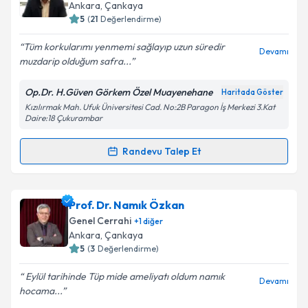
Ankara
, Çankaya
5
(
21
Değerlendirme)
Tüm korkularımı yenmemi sağlayıp uzun süredir
Devamı
muzdarip olduğum safra...
Op.Dr. H.Güven Görkem Özel Muayenehane
Haritada Göster
Kızılırmak Mah. Ufuk Üniversitesi Cad. No:2B Paragon İş Merkezi 3.Kat
Daire:18 Çukurambar
Randevu Talep Et
Randevu Takvimi Talebi
Op. Dr. Güven Görkem
için randevu takvimi talebi
Prof. Dr. Namık Özkan
oluşturun. Size bu uzmandan randevu almanız için bir
Genel Cerrahi
+
1
diğer
takvim hazırlandığında e-posta ile bilgilendireceğiz.
Ankara
, Çankaya
5
(
3
Değerlendirme)
E-posta Adresiniz
Eylül tarihinde Tüp mide ameliyatı oldum namık
Devamı
hocama...