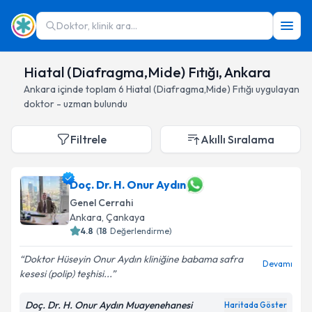
Doktor, klinik ara...
Hiatal (Diafragma,Mide) Fıtığı, Ankara
Ankara
içinde toplam
6
Hiatal (Diafragma,Mide) Fıtığı
uygulayan
doktor - uzman bulundu
Filtrele
Akıllı Sıralama
Doç. Dr. H. Onur Aydın
Genel Cerrahi
Ankara
, Çankaya
4.8
(
18
Değerlendirme)
Doktor Hüseyin Onur Aydın kliniğine babama safra
Devamı
kesesi (polip) teşhisi...
Doç. Dr. H. Onur Aydın Muayenehanesi
Haritada Göster