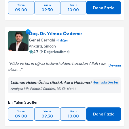
Yarın
Yarın
Yarın
Daha Fazla
09:00
09:30
10:00
Doç. Dr. Yılmaz Özdemir
Genel Cerrahi
+
1
diğer
Ankara
, Sincan
4.7
(
9
Değerlendirme)
Mide ve karın ağrısı tedavisi oldum hocadan Allah razı
Devamı
olsun...
Lokman Hekim Üniversitesi Ankara Hastanesi
Haritada Göster
Andiçen Mh, Polatlı 2 Caddesi, İdil Sk. No:44
En Yakın Saatler
Yarın
Yarın
Yarın
Daha Fazla
09:00
09:30
10:00