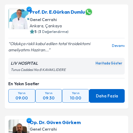
Prof. Dr. E.Gürkan Dumlu
Genel Cerrahi
Ankara
, Çankaya
5
(
3
Değerlendirme)
Oldukça riskli kabul edilen total tiroidektomi
Devamı
ameliyatımı Haziran...
LIV HOSPITAL
Haritada Göster
Tunus Caddesi No:8 KAVAKLIDERE
En Yakın Saatler
Yarın
Yarın
Yarın
Daha Fazla
09:00
09:30
10:00
Op. Dr. Güven Görkem
Genel Cerrahi