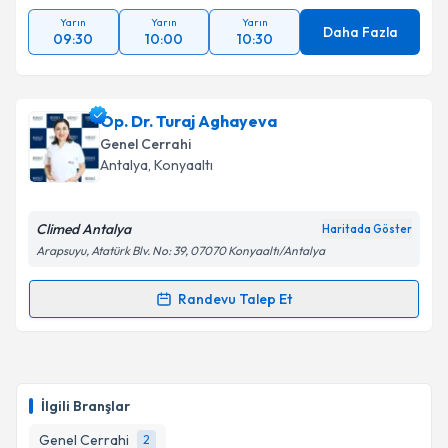
Yarın
Yarın
Yarın
Daha Fazla
09:30
10:00
10:30
Op. Dr. Turaj Aghayeva
Genel Cerrahi
Antalya
, Konyaaltı
Climed Antalya
Haritada Göster
Arapsuyu, Atatürk Blv. No: 39, 07070 Konyaaltı/Antalya
Randevu Talep Et
Randevu Takvimi Talebi
Op. Dr. Turaj Aghayeva
için randevu takvimi talebi
oluşturun. Size bu uzmandan randevu almanız için bir
İlgili Branşlar
takvim hazırlandığında e-posta ile bilgilendireceğiz.
Genel Cerrahi
2