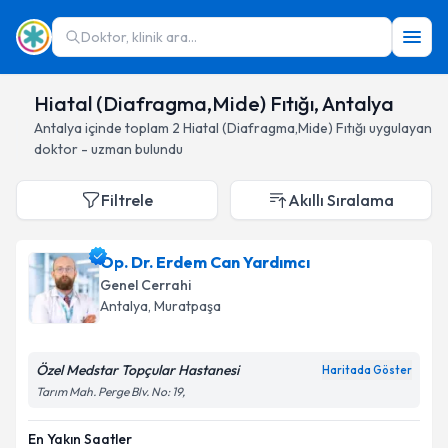
Doktor, klinik ara...
Hiatal (Diafragma,Mide) Fıtığı, Antalya
Antalya
içinde toplam
2
Hiatal (Diafragma,Mide) Fıtığı
uygulayan
doktor - uzman bulundu
Filtrele
Akıllı Sıralama
Op. Dr. Erdem Can Yardımcı
Genel Cerrahi
Antalya
, Muratpaşa
Özel Medstar Topçular Hastanesi
Haritada Göster
Tarım Mah. Perge Blv. No: 19,
En Yakın Saatler