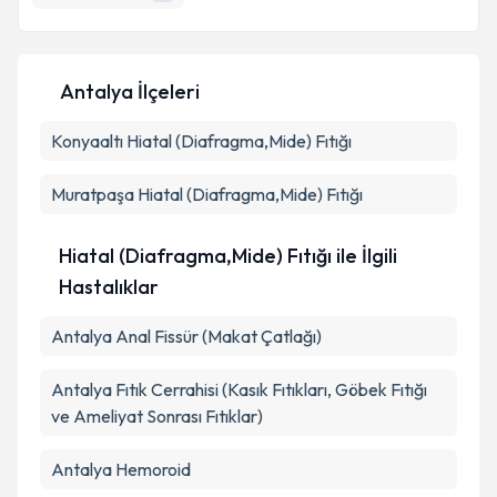
E-posta Adresiniz
Antalya İlçeleri
Kişisel verilerimin işlenmesine ilişkin
Aydınlatma
Konyaaltı
Metni
Hiatal (Diafragma,Mide) Fıtığı
'ni okudum ve kişisel verilerimin belirtilen
kapsamda işlenmesini kabul ediyorum.
Muratpaşa
Hiatal (Diafragma,Mide) Fıtığı
Takvim Talebini Gönder
Hiatal (Diafragma,Mide) Fıtığı ile İlgili
Hastalıklar
Antalya Anal Fissür (Makat Çatlağı)
Antalya Fıtık Cerrahisi (Kasık Fıtıkları, Göbek Fıtığı
ve Ameliyat Sonrası Fıtıklar)
Antalya Hemoroid