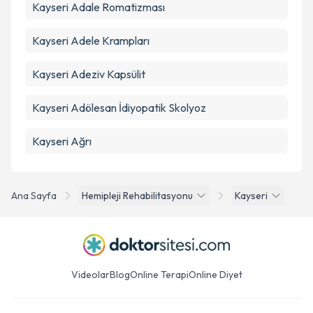
Kayseri Adale Romatizması
Kayseri Adele Krampları
Kayseri Adeziv Kapsülit
Kayseri Adölesan İdiyopatik Skolyoz
Kayseri Ağrı
Ana Sayfa
Hemipleji Rehabilitasyonu
Kayseri
Videolar
Blog
Online Terapi
Online Diyet