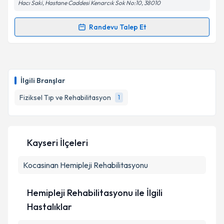
Hacı Saki, Hastane Caddesi Kenarcık Sok No:10, 38010
Randevu Talep Et
Randevu Takvimi Talebi
Uzm. Dr. Deniz Nur Yıldız
için randevu takvimi talebi
oluşturun. Size bu uzmandan randevu almanız için bir
İlgili Branşlar
takvim hazırlandığında e-posta ile bilgilendireceğiz.
Fiziksel Tıp ve Rehabilitasyon
1
E-posta Adresiniz
Kayseri İlçeleri
Kişisel verilerimin işlenmesine ilişkin
Aydınlatma
Kocasinan
Metni
Hemipleji Rehabilitasyonu
'ni okudum ve kişisel verilerimin belirtilen
kapsamda işlenmesini kabul ediyorum.
Hemipleji Rehabilitasyonu ile İlgili
Takvim Talebini Gönder
Hastalıklar