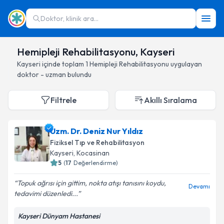
Doktor, klinik ara...
Hemipleji Rehabilitasyonu, Kayseri
Kayseri
içinde toplam
1
Hemipleji Rehabilitasyonu
uygulayan
doktor - uzman bulundu
Filtrele
Akıllı Sıralama
Uzm. Dr. Deniz Nur Yıldız
Fiziksel Tıp ve Rehabilitasyon
Kayseri
, Kocasinan
5
(
17
Değerlendirme)
Topuk ağrısı için gittim, nokta atışı tanısını koydu,
Devamı
tedavimi düzenledi...
Kayseri Dünyam Hastanesi