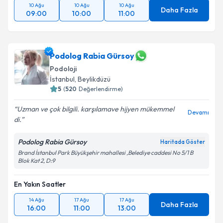
10 Ağu
10 Ağu
10 Ağu
Daha Fazla
09:00
10:00
11:00
Podolog Rabia Gürsoy
Podoloji
İstanbul
, Beylikdüzü
5
(
520
Değerlendirme)
Uzman ve çok bilgili. karşılamave hijyen mükemmel
Devamı
di.
Podolog Rabia Gürsoy
Haritada Göster
Brand İstanbul Park Büyükşehir mahallesi ,Belediye caddesi No 5/1 B
Blok Kat 2, D:9
En Yakın Saatler
14 Ağu
17 Ağu
17 Ağu
Daha Fazla
16:00
11:00
13:00