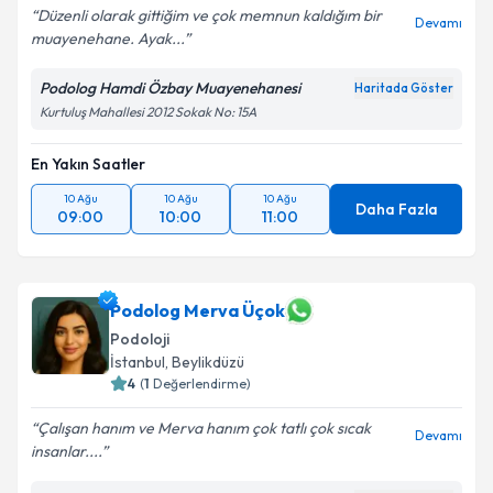
Düzenli olarak gittiğim ve çok memnun kaldığım bir
Devamı
muayenehane. Ayak...
Podolog Hamdi Özbay Muayenehanesi
Haritada Göster
Kurtuluş Mahallesi 2012 Sokak No: 15A
En Yakın Saatler
10 Ağu
10 Ağu
10 Ağu
Daha Fazla
09:00
10:00
11:00
Podolog Merva Üçok
Podoloji
İstanbul
, Beylikdüzü
4
(
1
Değerlendirme)
Çalışan hanım ve Merva hanım çok tatlı çok sıcak
Devamı
insanlar....