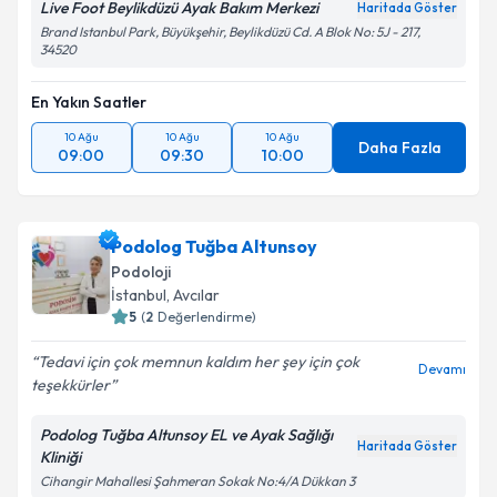
Live Foot Beylikdüzü Ayak Bakım Merkezi
Haritada Göster
Brand Istanbul Park, Büyükşehir, Beylikdüzü Cd. A Blok No: 5J - 217,
34520
En Yakın Saatler
10 Ağu
10 Ağu
10 Ağu
Daha Fazla
09:00
09:30
10:00
Podolog Tuğba Altunsoy
Podoloji
İstanbul
, Avcılar
5
(
2
Değerlendirme)
Tedavi için çok memnun kaldım her şey için çok
Devamı
teşekkürler
Podolog Tuğba Altunsoy EL ve Ayak Sağlığı
Haritada Göster
Kliniği
Cihangir Mahallesi Şahmeran Sokak No:4/A Dükkan 3