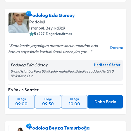
Podolog Eda Gürsoy
Podoloji
İstanbul
, Beylikdüzü
5
(
227
Değerlendirme)
Senelerdir yaşadıgım mantar sorununundan eda
Devamı
hanım sayesinde kurtultulmak üzereyim çok...
Podolog Eda Gürsoy
Haritada Göster
Brand İstanbul Park Büyükşehir mahallesi ,Belediye caddesi No 5/1 B
Blok Kat 2, D:9
En Yakın Saatler
10 Ağu
10 Ağu
10 Ağu
Daha Fazla
09:00
09:30
10:00
Podolog Beyza Temurboğa