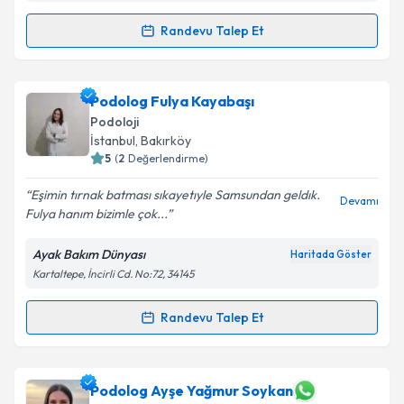
Randevu Talep Et
Randevu Takvimi Talebi
Podolog Tuğba Altunsoy
için randevu takvimi talebi
Podolog Fulya Kayabaşı
oluşturun. Size bu uzmandan randevu almanız için bir
Podoloji
takvim hazırlandığında e-posta ile bilgilendireceğiz.
İstanbul
, Bakırköy
5
(
2
Değerlendirme)
E-posta Adresiniz
Eşimin tırnak batması sıkayetıyle Samsundan geldık.
Devamı
Fulya hanım bizimle çok...
Ayak Bakım Dünyası
Haritada Göster
Kişisel verilerimin işlenmesine ilişkin
Aydınlatma
Kartaltepe, İncirli Cd. No:72, 34145
Metni
'ni okudum ve kişisel verilerimin belirtilen
kapsamda işlenmesini kabul ediyorum.
Randevu Talep Et
Randevu Takvimi Talebi
Takvim Talebini Gönder
Podolog Fulya Kayabaşı
için randevu takvimi talebi
Podolog Ayşe Yağmur Soykan