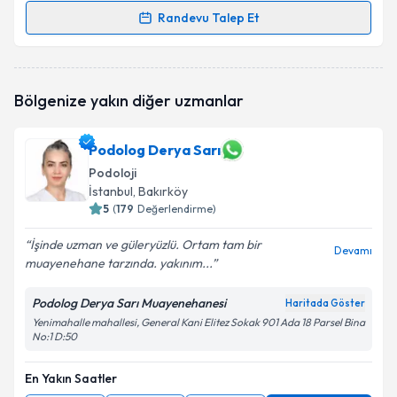
Randevu Talep Et
Randevu Takvimi Talebi
Podolog Öznur Adıgüzel
için randevu takvimi talebi
Bölgenize yakın diğer uzmanlar
oluşturun. Size bu uzmandan randevu almanız için bir
takvim hazırlandığında e-posta ile bilgilendireceğiz.
Podolog Derya Sarı
E-posta Adresiniz
Podoloji
İstanbul
, Bakırköy
5
(
179
Değerlendirme)
Kişisel verilerimin işlenmesine ilişkin
Aydınlatma
İşinde uzman ve güleryüzlü. Ortam tam bir
Devamı
Metni
'ni okudum ve kişisel verilerimin belirtilen
muayenehane tarzında. yakınım...
kapsamda işlenmesini kabul ediyorum.
Podolog Derya Sarı Muayenehanesi
Haritada Göster
Yenimahalle mahallesi, General Kani Elitez Sokak 901 Ada 18 Parsel Bina
Takvim Talebini Gönder
No:1 D:50
En Yakın Saatler