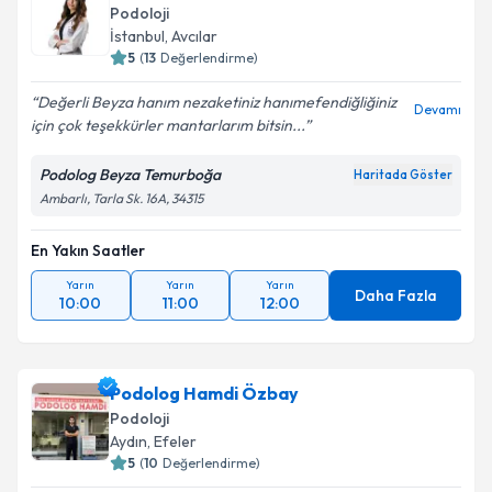
Podoloji
İstanbul
, Avcılar
5
(
13
Değerlendirme)
Değerli Beyza hanım nezaketiniz hanımefendiğliğiniz
Devamı
için çok teşekkürler mantarlarım bitsin...
Podolog Beyza Temurboğa
Haritada Göster
Ambarlı, Tarla Sk. 16A, 34315
En Yakın Saatler
Yarın
Yarın
Yarın
Daha Fazla
10:00
11:00
12:00
Podolog Hamdi Özbay
Podoloji
Aydın
, Efeler
5
(
10
Değerlendirme)