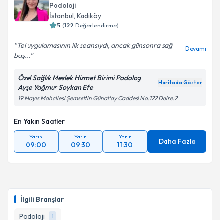
oluşturun. Size bu uzmandan randevu almanız için bir
Podoloji
takvim hazırlandığında e-posta ile bilgilendireceğiz.
İstanbul
, Kadıköy
5
(
122
Değerlendirme)
E-posta Adresiniz
Tel uygulamasının ilk seansıydı, ancak günsonra sağ
Devamı
baş...
Özel Sağlık Meslek Hizmet Birimi Podolog
Kişisel verilerimin işlenmesine ilişkin
Aydınlatma
Haritada Göster
Ayşe Yağmur Soykan Efe
Metni
'ni okudum ve kişisel verilerimin belirtilen
kapsamda işlenmesini kabul ediyorum.
19 Mayıs Mahallesi Şemsettin Günaltay Caddesi No:122 Daire:2
En Yakın Saatler
Takvim Talebini Gönder
Yarın
Yarın
Yarın
Daha Fazla
09:00
09:30
11:30
İlgili Branşlar
Podoloji
1