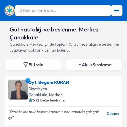
Doktor, klinik ara...
Gut hastalığı ve beslenme, Merkez -
Çanakkale
Çanakkale
Merkez
içinde toplam
10
Gut hastalığı ve beslenme
uygulayan doktor - uzman bulundu
Filtrele
Akıllı Sıralama
Dyt. Begüm KURAN
Diyetisyen
Çanakkale
, Merkez
5
(
2
Değerlendirme)
Detoks lar muhteşem hocamız konumunda çok çok
Devamı
iyi