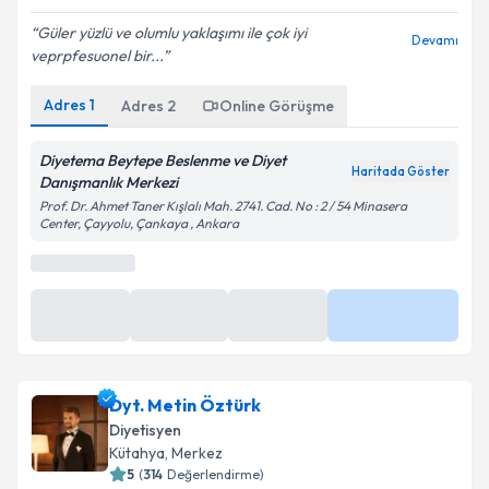
Güler yüzlü ve olumlu yaklaşımı ile çok iyi
Devamı
veprpfesuonel bir...
Adres
1
Adres
2
Online Görüşme
Diyetema Beytepe Beslenme ve Diyet
Haritada Göster
Danışmanlık Merkezi
Prof. Dr. Ahmet Taner Kışlalı Mah. 2741. Cad. No : 2 / 54 Minasera
Center, Çayyolu, Çankaya , Ankara
Dyt. Metin Öztürk
Diyetisyen
Kütahya
, Merkez
5
(
314
Değerlendirme)