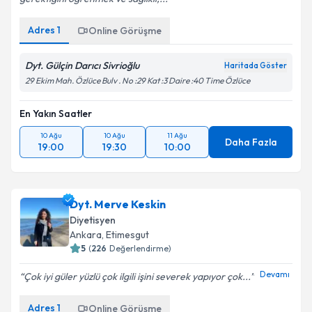
Adres
1
Online Görüşme
Dyt. Gülçin Darıcı Sivrioğlu
Haritada Göster
29 Ekim Mah. Özlüce Bulv . No :29 Kat :3 Daire :40 Time Özlüce
En Yakın Saatler
10 Ağu
10 Ağu
11 Ağu
Daha Fazla
19:00
19:30
10:00
Dyt. Merve Keskin
Diyetisyen
Ankara
, Etimesgut
5
(
226
Değerlendirme)
Devamı
Çok iyi güler yüzlü çok ilgili işini severek yapıyor çok...
Adres
1
Online Görüşme