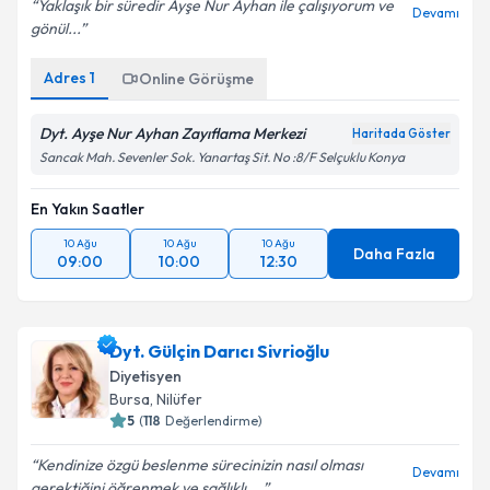
Yaklaşık bir süredir Ayşe Nur Ayhan ile çalışıyorum ve
Devamı
gönül...
Adres
1
Online Görüşme
Dyt. Ayşe Nur Ayhan Zayıflama Merkezi
Haritada Göster
Sancak Mah. Sevenler Sok. Yanartaş Sit. No :8/F Selçuklu Konya
En Yakın Saatler
10 Ağu
10 Ağu
10 Ağu
Daha Fazla
09:00
10:00
12:30
Dyt. Gülçin Darıcı Sivrioğlu
Diyetisyen
Bursa
, Nilüfer
5
(
118
Değerlendirme)
Kendinize özgü beslenme sürecinizin nasıl olması
Devamı
gerektiğini öğrenmek ve sağlıklı,...