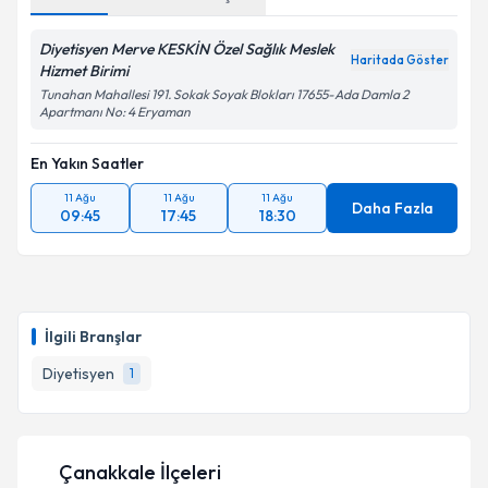
Diyetisyen Merve KESKİN Özel Sağlık Meslek
Haritada Göster
Hizmet Birimi
Tunahan Mahallesi 191. Sokak Soyak Blokları 17655-Ada Damla 2
Apartmanı No: 4 Eryaman
En Yakın Saatler
11 Ağu
11 Ağu
11 Ağu
Daha Fazla
09:45
17:45
18:30
İlgili Branşlar
Diyetisyen
1
Çanakkale İlçeleri