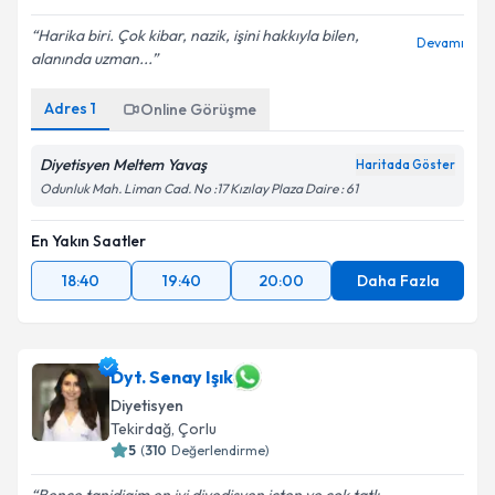
E-posta Adresiniz
Harika biri. Çok kibar, nazik, işini hakkıyla bilen,
Devamı
alanında uzman...
Adres
1
Kişisel verilerimin işlenmesine ilişkin
Online Görüşme
Aydınlatma
Metni
'ni okudum ve kişisel verilerimin belirtilen
kapsamda işlenmesini kabul ediyorum.
Diyetisyen Meltem Yavaş
Haritada Göster
Odunluk Mah. Liman Cad. No :17 Kızılay Plaza Daire : 61
Takvim Talebini Gönder
En Yakın Saatler
18:40
19:40
20:00
Daha Fazla
Dyt. Senay Işık
Diyetisyen
Tekirdağ
, Çorlu
5
(
310
Değerlendirme)