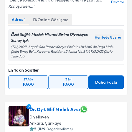
Bence tanidigim en iyi diyedisyen içten ve çok tatlı.
Devamı
Konuşurken...
Adres
1
Online Görüşme
Özel Sağlık Meslek Hizmet Birimi Diyetisyen
Haritada Göster
Senay Işık
(TAŞINDIK Kapalı Salı Pazarı Karşısı File'nin Üst Katı) Ali Paşa Mah.
Çetin Emeç Bulv. Kervancı Rezidans 2 Ablok No:89/1 K:3 D:22 Çorlu
Tekirdağ
En Yakın Saatler
27 Ağu
3 Eyl
Daha Fazla
10:00
10:00
Dr. Dyt. Elif Melek Avcı
Diyetisyen
Ankara
, Çankaya
5
(
1129
Değerlendirme)