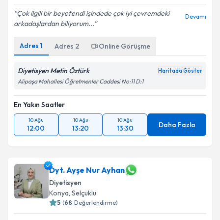
Çok ilgili bir beyefendi işindede çok iyi çevremdeki
Devamı
arkadaşlardan biliyorum...
Adres
1
Adres
2
Online Görüşme
Diyetisyen Metin Öztürk
Haritada Göster
Alipaşa Mahallesi Öğretmenler Caddesi No:11 D:1
En Yakın Saatler
10 Ağu
10 Ağu
10 Ağu
Daha Fazla
12:00
13:20
13:30
Dyt. Ayşe Nur Ayhan
Diyetisyen
Konya
, Selçuklu
5
(
68
Değerlendirme)