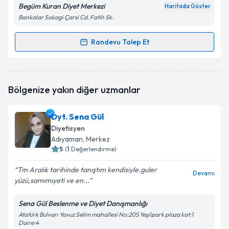
Begüm Kuran Diyet Merkezi
Haritada Göster
Bankalar Sokagi Çarsi Cd. Fatih Sk.
Randevu Talep Et
Randevu Takvimi Talebi
Dyt. Begüm KURAN
için randevu takvimi talebi
Bölgenize yakın diğer uzmanlar
oluşturun. Size bu uzmandan randevu almanız için bir
takvim hazırlandığında e-posta ile bilgilendireceğiz.
Dyt. Sena Gül
E-posta Adresiniz
Diyetisyen
Adıyaman
, Merkez
5
(
1
Değerlendirme)
Tm Aralık tarihinde tanıştım kendisiyle.guler
Kişisel verilerimin işlenmesine ilişkin
Aydınlatma
Devamı
yüzü,samımıyeti ve en...
Metni
'ni okudum ve kişisel verilerimin belirtilen
kapsamda işlenmesini kabul ediyorum.
Sena Gül Beslenme ve Diyet Danışmanlığı
Atatürk Bulvarı Yavuz Selim mahallesi No:205 Yeşilpark plaza kat:1
Daire:4
Takvim Talebini Gönder