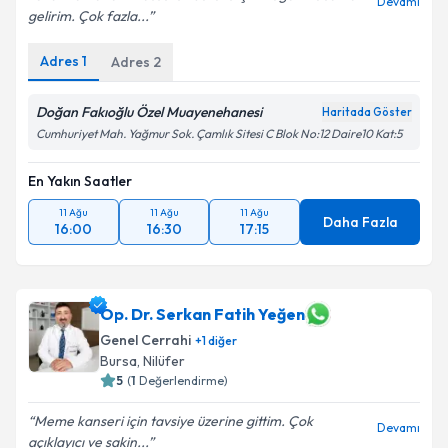
Devamı
gelirim. Çok fazla...
Adres
1
Adres
2
Doğan Fakıoğlu Özel Muayenehanesi
Haritada Göster
Cumhuriyet Mah. Yağmur Sok. Çamlık Sitesi C Blok No:12 Daire10 Kat:5
En Yakın Saatler
11 Ağu
11 Ağu
11 Ağu
Daha Fazla
16:00
16:30
17:15
Op. Dr. Serkan Fatih Yeğen
Genel Cerrahi
+
1
diğer
Bursa
, Nilüfer
5
(
1
Değerlendirme)
Meme kanseri için tavsiye üzerine gittim. Çok
Devamı
açıklayıcı ve sakin...