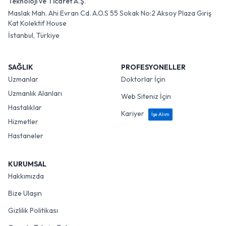
Teknoloji ve Ticaret A.Ş.
Maslak Mah. Ahi Evran Cd. A.O.S 55 Sokak No:2 Aksoy Plaza Giriş
Kat Kolektif House
İstanbul, Türkiye
SAĞLIK
PROFESYONELLER
Uzmanlar
Doktorlar İçin
Uzmanlık Alanları
Web Siteniz İçin
Hastalıklar
Kariyer
İşe Alım
Hizmetler
Hastaneler
KURUMSAL
Hakkımızda
Bize Ulaşın
Gizlilik Politikası