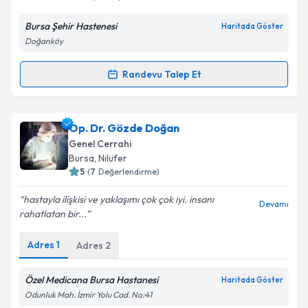
Bursa Şehir Hastenesi
Haritada Göster
Doğanköy
Kişisel verilerimin işlenmesine ilişkin
Aydınlatma
Metni
'ni okudum ve kişisel verilerimin belirtilen
kapsamda işlenmesini kabul ediyorum.
Randevu Talep Et
Randevu Takvimi Talebi
Takvim Talebini Gönder
Op. Dr. Alaattin Güler
için randevu takvimi talebi
Op. Dr. Gözde Doğan
oluşturun. Size bu uzmandan randevu almanız için bir
Genel Cerrahi
takvim hazırlandığında e-posta ile bilgilendireceğiz.
Bursa
, Nilüfer
5
(
7
Değerlendirme)
E-posta Adresiniz
hastayla ilişkisi ve yaklaşımı çok çok iyi. insanı
Devamı
rahatlatan bir...
Adres
1
Adres
2
Kişisel verilerimin işlenmesine ilişkin
Aydınlatma
Metni
'ni okudum ve kişisel verilerimin belirtilen
kapsamda işlenmesini kabul ediyorum.
Özel Medicana Bursa Hastanesi
Haritada Göster
Odunluk Mah. İzmir Yolu Cad. No:41