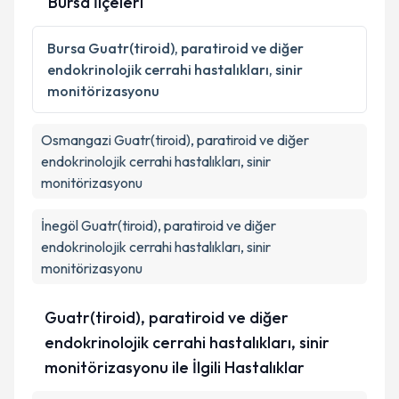
Bursa İlçeleri
Kişisel verilerimin işlenmesine ilişkin
Aydınlatma
Metni
'ni okudum ve kişisel verilerimin belirtilen
Bursa
Guatr(tiroid), paratiroid ve diğer
kapsamda işlenmesini kabul ediyorum.
endokrinolojik cerrahi hastalıkları, sinir
monitörizasyonu
Takvim Talebini Gönder
Osmangazi
Guatr(tiroid), paratiroid ve diğer
endokrinolojik cerrahi hastalıkları, sinir
monitörizasyonu
İnegöl
Guatr(tiroid), paratiroid ve diğer
endokrinolojik cerrahi hastalıkları, sinir
monitörizasyonu
Guatr(tiroid), paratiroid ve diğer
endokrinolojik cerrahi hastalıkları, sinir
monitörizasyonu ile İlgili Hastalıklar