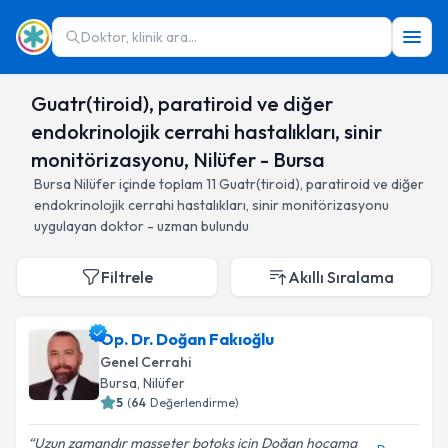
Doktor, klinik ara...
Guatr(tiroid), paratiroid ve diğer
endokrinolojik cerrahi hastalıkları, sinir
monitörizasyonu, Nilüfer - Bursa
Bursa
Nilüfer
içinde toplam
11
Guatr(tiroid), paratiroid ve diğer
endokrinolojik cerrahi hastalıkları, sinir monitörizasyonu
uygulayan doktor - uzman bulundu
Filtrele
Akıllı Sıralama
Op. Dr. Doğan Fakıoğlu
Genel Cerrahi
Bursa
, Nilüfer
5
(
64
Değerlendirme)
Uzun zamandır masseter botoks için Doğan hocama