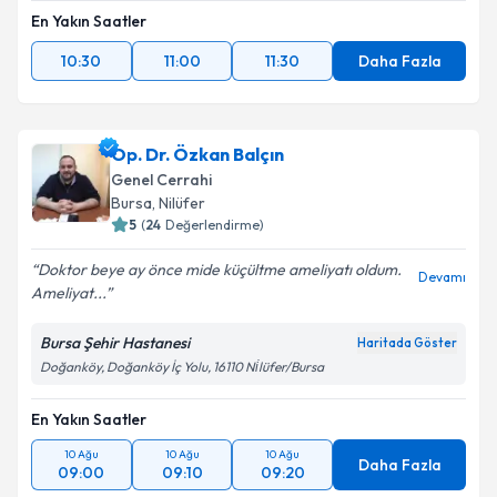
En Yakın Saatler
10:30
11:00
11:30
Daha Fazla
Op. Dr. Özkan Balçın
Genel Cerrahi
Bursa
, Nilüfer
5
(
24
Değerlendirme)
Doktor beye ay önce mide küçültme ameliyatı oldum.
Devamı
Ameliyat...
Bursa Şehir Hastanesi
Haritada Göster
Doğanköy, Doğanköy İç Yolu, 16110 Ni̇lüfer/Bursa
En Yakın Saatler
10 Ağu
10 Ağu
10 Ağu
Daha Fazla
09:00
09:10
09:20