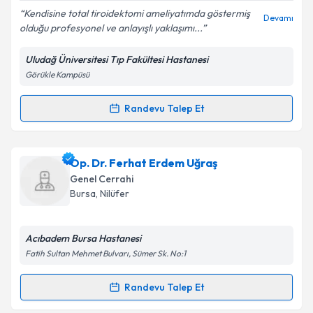
E-posta Adresiniz
Kendisine total tiroidektomi ameliyatımda göstermiş
Devamı
olduğu profesyonel ve anlayışlı yaklaşımı...
Uludağ Üniversitesi Tıp Fakültesi Hastanesi
Görükle Kampüsü
Kişisel verilerimin işlenmesine ilişkin
Aydınlatma
Metni
'ni okudum ve kişisel verilerimin belirtilen
kapsamda işlenmesini kabul ediyorum.
Randevu Talep Et
Randevu Takvimi Talebi
Takvim Talebini Gönder
Prof. Dr. Ercüment Gürlüler
için randevu takvimi
Op. Dr. Ferhat Erdem Uğraş
talebi oluşturun. Size bu uzmandan randevu almanız
Genel Cerrahi
için bir takvim hazırlandığında e-posta ile
Bursa
, Nilüfer
bilgilendireceğiz.
E-posta Adresiniz
Acıbadem Bursa Hastanesi
Fatih Sultan Mehmet Bulvarı, Sümer Sk. No:1
Randevu Talep Et
Randevu Takvimi Talebi
Kişisel verilerimin işlenmesine ilişkin
Aydınlatma