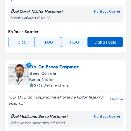
Özel Doruk Nilüfer Hastanesi
Haritada Göster
Konak, Lefkoşe Cd. No:22
En Yakın Saatler
10:30
11:00
11:30
Daha Fazla
Op. Dr. Ersoy Taşpınar
Genel Cerrahi
Bursa
, Nilüfer
5
(
32
Değerlendirme)
Op. Dr. Ersoy Taşpınar ve ekibine ne kadar teşekkür
Devamı
etsem...
Özel Medicana Bursa Hastanesi
Haritada Göster
Odunluk Mah. İzmir Yolu Cad. No:41