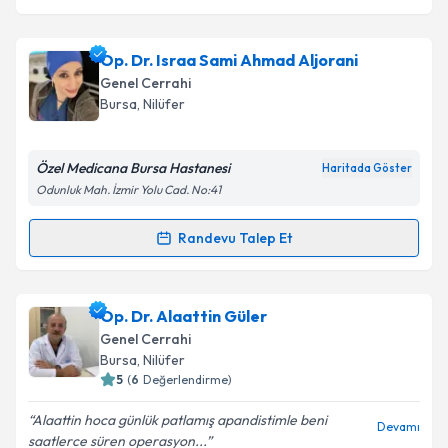
Op. Dr. Israa Sami Ahmad Aljorani
Genel Cerrahi
Bursa
, Nilüfer
Özel Medicana Bursa Hastanesi
Haritada Göster
Odunluk Mah. İzmir Yolu Cad. No:41
Randevu Talep Et
Randevu Takvimi Talebi
Op. Dr. Israa Sami Ahmad Aljorani
için randevu
Op. Dr. Alaattin Güler
takvimi talebi oluşturun. Size bu uzmandan randevu
Genel Cerrahi
almanız için bir takvim hazırlandığında e-posta ile
Bursa
, Nilüfer
bilgilendireceğiz.
5
(
6
Değerlendirme)
E-posta Adresiniz
Alaattin hoca günlük patlamış apandistimle beni
Devamı
saatlerce süren operasyon...