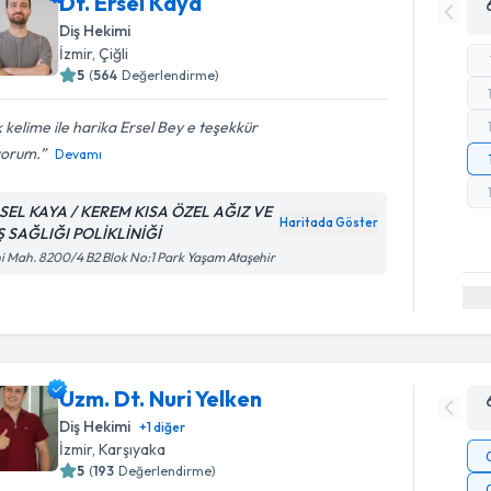
Dt. Ersel Kaya
Diş Hekimi
İzmir
, Çiğli
5
(
564
Değerlendirme)
 kelime ile harika Ersel Bey e teşekkür
yorum.
Devamı
SEL KAYA / KEREM KISA ÖZEL AĞIZ VE
Haritada Göster
Ş SAĞLIĞI POLİKLİNİĞİ
i Mah. 8200/4 B2 Blok No:1 Park Yaşam Ataşehir
Uzm. Dt. Nuri Yelken
Diş Hekimi
+
1
diğer
İzmir
, Karşıyaka
5
(
193
Değerlendirme)