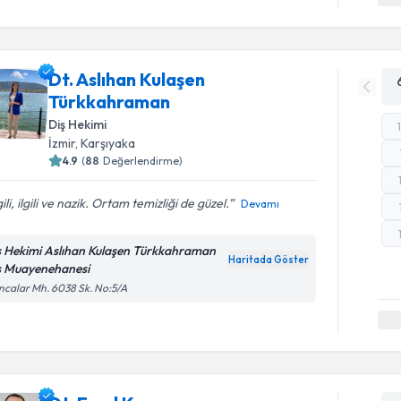
Dt. Aslıhan Kulaşen
Türkkahraman
Diş Hekimi
İzmir
, Karşıyaka
4.9
(
88
Değerlendirme)
gili, ilgili ve nazik. Ortam temizliği de güzel.
Devamı
ş Hekimi Aslıhan Kulaşen Türkkahraman
Haritada Göster
ş Muayenehanesi
calar Mh. 6038 Sk. No:5/A