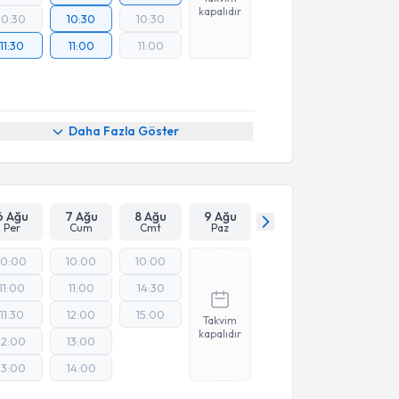
kapalıdır
10:30
10:30
10:30
11:30
11:00
11:00
Daha Fazla Göster
6 Ağu
7 Ağu
8 Ağu
9 Ağu
Per
Cum
Cmt
Paz
10:00
10:00
10:00
11:00
11:00
14:30
11:30
12:00
15:00
Takvim
kapalıdır
12:00
13:00
13:00
14:00