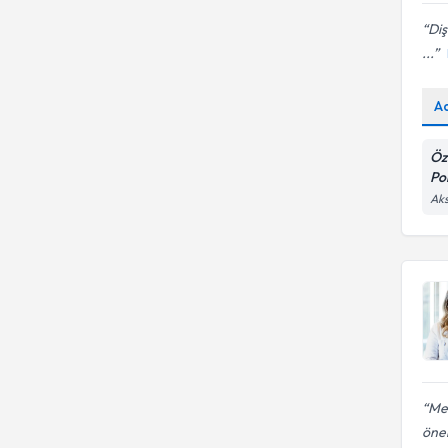
Diş
...
A
Öz
Pol
Aks
Mer
öner