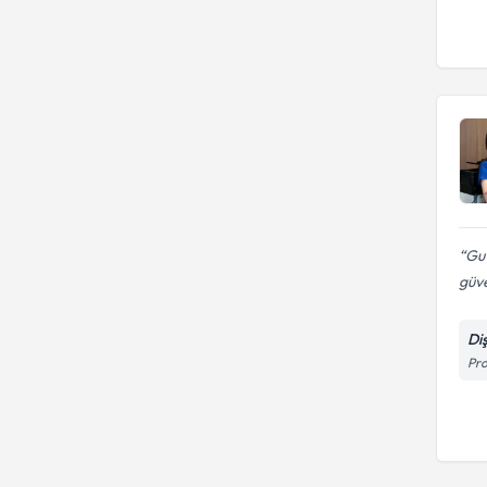
Guv
güve
Di
Pro