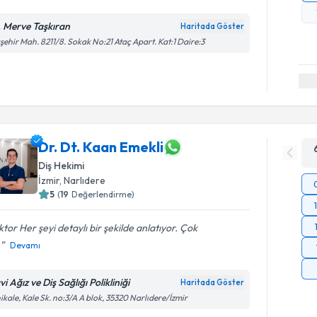
. Merve Taşkıran
Haritada Göster
şehir Mah. 8211/8. Sokak No:21 Ataç Apart. Kat:1 Daire:3
Dr. Dt. Kaan Emekli
Diş Hekimi
İzmir
, Narlıdere
5
(
19
Değerlendirme)
tor Her şeyi detaylı bir şekilde anlatıyor. Çok
.
Devamı
i Ağız ve Diş Sağlığı Polikliniği
Haritada Göster
ikale, Kale Sk. no:3/A A blok, 35320 Narlıdere/İzmir