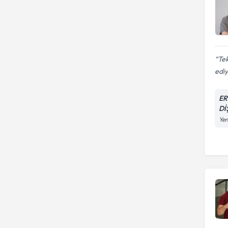
Tek
edi
ER
Dİ
Yen