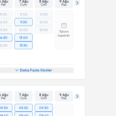
6 Ağu
7 Ağu
8 Ağu
9 Ağu
Per
Cum
Cmt
Paz
11:00
11:00
11:00
12:00
11:30
12:00
13:00
12:00
13:00
Takvim
kapalıdır
14:30
13:00
15:00
13:30
Daha Fazla Göster
6 Ağu
7 Ağu
8 Ağu
9 Ağu
Per
Cum
Cmt
Paz
09:30
09:30
09:30
09:40
09:40
09:40