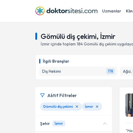
Uzmanlar
Klin
Gömülü diş çekimi, İzmir
İzmir
içinde toplam
184
Gömülü diş çekimi
uygulaya
İlgili Branşlar
Diş Hekimi
Ağız,
178
Aktif Filtreler
Gömülü diş çekimi
İzmir
Şehir
İzmir
Her