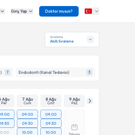
Giriş Yap
Doktor musun?
Sıralama
Akıllı Sıralama
)
Endodonti (Kanal Tedavisi)
7
3
6 Ağu
7 Ağu
8 Ağu
9 Ağu
Per
Cum
Cmt
Paz
09:00
09:00
09:00
09:30
09:30
09:30
10:00
10:00
10:00
Takvim