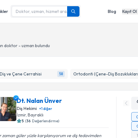
ikler
Blog
Kayıt Ol
n doktor - uzman bulundu
 Diş ve Çene Cerrahisi
Ortodonti (Çene-Diş Bozuklukları
58
Dt. Nalan Ünver
Diş Hekimi
+
1
diğer
İzmir
, Bayraklı
5
(
36
Değerlendirme)
 zaman güler yüzle karşılanıyorum ve diş tedavimden