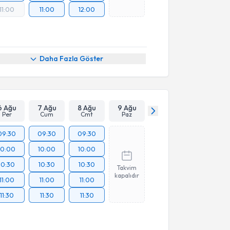
11:00
11:00
12:00
Daha Fazla Göster
6 Ağu
7 Ağu
8 Ağu
9 Ağu
Per
Cum
Cmt
Paz
09:30
09:30
09:30
10:00
10:00
10:00
10:30
10:30
10:30
Takvim
kapalıdır
11:00
11:00
11:00
11:30
11:30
11:30