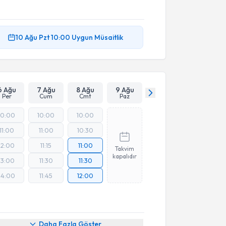
10 Ağu
Pzt
10:00
Uygun Müsaitlik
6 Ağu
7 Ağu
8 Ağu
9 Ağu
Per
Cum
Cmt
Paz
10:00
10:00
10:00
11:00
11:00
10:30
12:00
11:15
11:00
Takvim
kapalıdır
13:00
11:30
11:30
14:00
11:45
12:00
Daha Fazla Göster