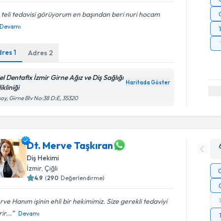
 teli tedavisi görüyorum en başından beri nuri hocam
Devamı
dres
1
Adres
2
el Dentafix İzmir Girne Ağız ve Diş Sağlığı
Haritada Göster
ikliniği
oy, Girne Blv No:38 D:E, 35320
Dt. Merve Taşkıran
Diş Hekimi
İzmir
, Çiğli
4.9
(
290
Değerlendirme)
ve Hanım işinin ehli bir hekimimiz. Size gerekli tedaviyi
ir...
Devamı