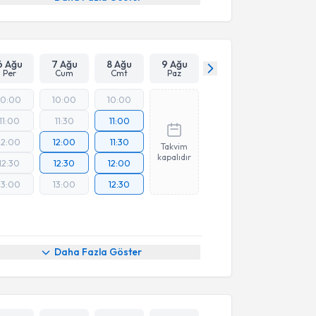
6 Ağu
7 Ağu
8 Ağu
9 Ağu
Per
Cum
Cmt
Paz
10:00
10:00
10:00
11:00
11:30
11:00
12:00
12:00
11:30
Takvim
kapalıdır
12:30
12:30
12:00
13:00
13:00
12:30
Daha Fazla Göster