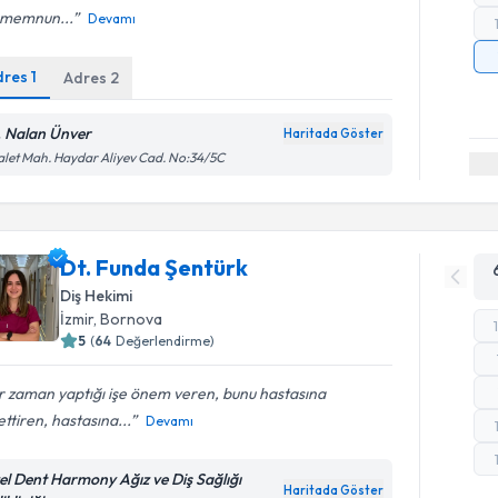
 memnun...
Devamı
dres
1
Adres
2
. Nalan Ünver
Haritada Göster
let Mah. Haydar Aliyev Cad. No:34/5C
Dt. Funda Şentürk
Diş Hekimi
İzmir
, Bornova
5
(
64
Değerlendirme)
r zaman yaptığı işe önem veren, bunu hastasına
ettiren, hastasına...
Devamı
el Dent Harmony Ağız ve Diş Sağlığı
Haritada Göster