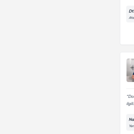
Dt
Ata
Dok
ilgili
Nav
Yen