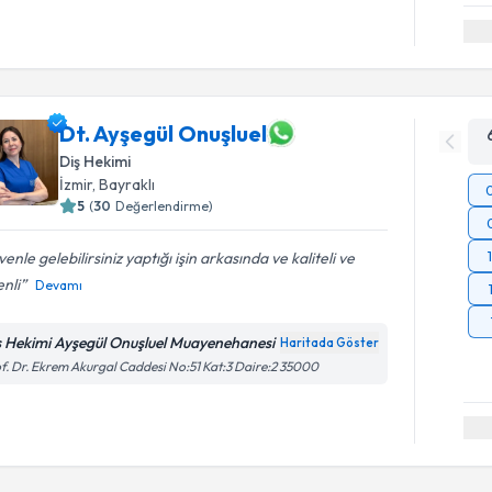
Dt. Ayşegül Onuşluel
Diş Hekimi
İzmir
, Bayraklı
5
(
30
Değerlendirme)
enle gelebilirsiniz yaptığı işin arkasında ve kaliteli ve
nli
Devamı
ş Hekimi Ayşegül Onuşluel Muayenehanesi
Haritada Göster
f. Dr. Ekrem Akurgal Caddesi No:51 Kat:3 Daire:2 35000