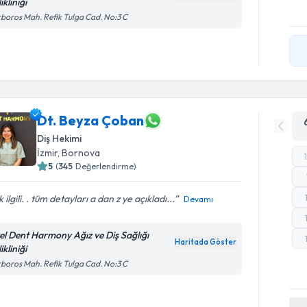
ikliniği
boros Mah. Refik Tulga Cad. No:3 C
Dt. Beyza Çoban
Diş Hekimi
İzmir
, Bornova
5
(
345
Değerlendirme)
 ilgili. . tüm detayları a dan z ye açıkladı...
Devamı
el Dent Harmony Ağız ve Diş Sağlığı
Haritada Göster
ikliniği
boros Mah. Refik Tulga Cad. No:3 C