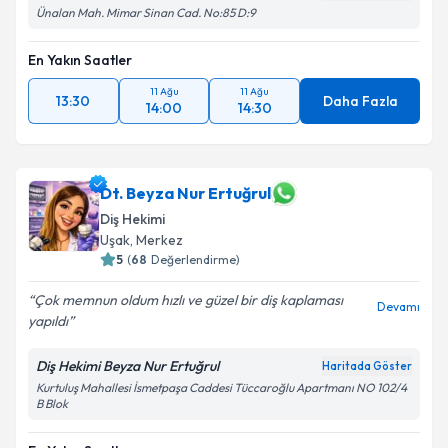
Ünalan Mah. Mimar Sinan Cad. No:85 D:9
En Yakın Saatler
11 Ağu
11 Ağu
13:30
Daha Fazla
14:00
14:30
Dt. Beyza Nur Ertuğrul
Diş Hekimi
Uşak
, Merkez
5
(
68
Değerlendirme)
Çok memnun oldum hızlı ve güzel bir diş kaplaması
Devamı
yapıldı
Diş Hekimi Beyza Nur Ertuğrul
Haritada Göster
Kurtuluş Mahallesi İsmetpaşa Caddesi Tüccaroğlu Apartmanı NO 102/4
B Blok