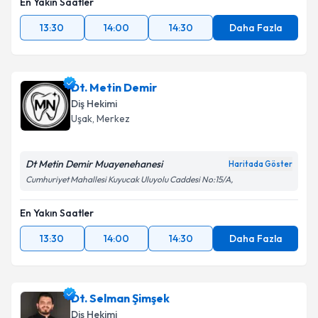
En Yakın Saatler
13:30
14:00
14:30
Daha Fazla
Dt. Metin Demir
Diş Hekimi
Uşak
, Merkez
Dt Metin Demir Muayenehanesi
Haritada Göster
Cumhuriyet Mahallesi Kuyucak Uluyolu Caddesi No:15/A,
En Yakın Saatler
13:30
14:00
14:30
Daha Fazla
Dt. Selman Şimşek
Diş Hekimi