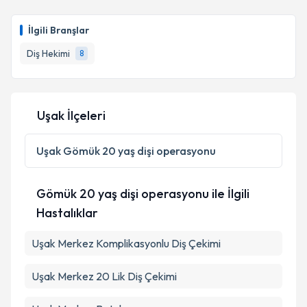
Dt. Ayşe Çelik
için randevu takvimi talebi oluşturun.
Size bu uzmandan randevu almanız için bir takvim
İlgili Branşlar
hazırlandığında e-posta ile bilgilendireceğiz.
Takvim Talebini Gönder
Diş Hekimi
8
E-posta Adresiniz
Uşak İlçeleri
Kişisel verilerimin işlenmesine ilişkin
Aydınlatma
Metni
'ni okudum ve kişisel verilerimin belirtilen
Uşak
Gömük 20 yaş dişi operasyonu
kapsamda işlenmesini kabul ediyorum.
Gömük 20 yaş dişi operasyonu ile İlgili
Takvim Talebini Gönder
Hastalıklar
Uşak Merkez Komplikasyonlu Diş Çekimi
Uşak Merkez 20 Lik Diş Çekimi