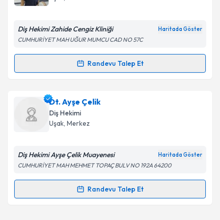
E-posta Adresiniz
Diş Hekimi Zahide Cengiz Kliniği
Haritada Göster
CUMHURİYET MAH UĞUR MUMCU CAD NO 57C
Kişisel verilerimin işlenmesine ilişkin
Aydınlatma
Randevu Talep Et
Randevu Takvimi Talebi
Metni
'ni okudum ve kişisel verilerimin belirtilen
kapsamda işlenmesini kabul ediyorum.
Dt. Zahide Erdoğmuş Cengiz
için randevu takvimi
Dt. Ayşe Çelik
talebi oluşturun. Size bu uzmandan randevu almanız
Takvim Talebini Gönder
Diş Hekimi
için bir takvim hazırlandığında e-posta ile
Uşak
, Merkez
bilgilendireceğiz.
E-posta Adresiniz
Diş Hekimi Ayşe Çelik Muayenesi
Haritada Göster
CUMHURİYET MAH MEHMET TOPAÇ BULV NO 192A 64200
Randevu Talep Et
Randevu Takvimi Talebi
Kişisel verilerimin işlenmesine ilişkin
Aydınlatma
Metni
'ni okudum ve kişisel verilerimin belirtilen
kapsamda işlenmesini kabul ediyorum.