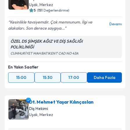
Uşak
, Merkez
5
(
151
Değerlendirme)
Kesinlikle tavsiyemdir. Çok memnunum. İlgi ve
Devamı
alakaları. Son derece saygıya...
ÖZEL DS ŞİMŞEK AĞIZ VE DİŞ SAĞLIĞI
POLİKLİNİĞİ
CUMHURİYET MAH BATIKENT CAD NO 43A
En Yakın Saatler
15:00
15:30
17:00
Daha Fazla
Dt. Mehmet Yaşar Kılınçaslan
Diş Hekimi
Uşak
, Merkez