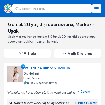
Doktor, klinik ara...
Gömük 20 yaş dişi operasyonu, Merkez -
Uşak
Uşak
Merkez
içinde toplam
8
Gömük 20 yaş dişi operasyonu
uygulayan doktor - uzman bulundu
Filtrele
Akıllı Sıralama
Dt. Hatice Kübra Vural Cin
Diş Hekimi
Uşak
, Merkez
5
(
150
Değerlendirme)
Devamı
Hastalarına karsı güler yüzlü ve nazik teşekürler.
Dt. Hatice Kübra Vural Diş Muayenehanesi
Haritada Göster