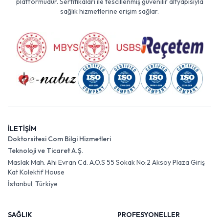
platformudur. Sertifikaları ile tescillenmiş güvenilir altyapısıyla
sağlık hizmetlerine erişim sağlar.
İLETİŞİM
Doktorsitesi Com Bilgi Hizmetleri
Teknoloji ve Ticaret A.Ş.
Maslak Mah. Ahi Evran Cd. A.O.S 55 Sokak No:2 Aksoy Plaza Giriş
Kat Kolektif House
İstanbul, Türkiye
SAĞLIK
PROFESYONELLER