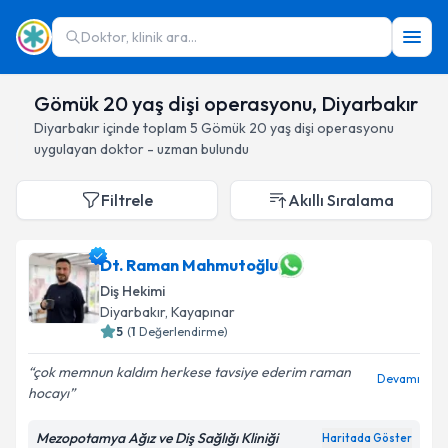
Doktor, klinik ara...
Gömük 20 yaş dişi operasyonu, Diyarbakır
Diyarbakır
içinde toplam
5
Gömük 20 yaş dişi operasyonu
uygulayan doktor - uzman bulundu
Filtrele
Akıllı Sıralama
Dt. Raman Mahmutoğlu
Diş Hekimi
Diyarbakır
, Kayapınar
5
(
1
Değerlendirme)
çok memnun kaldım herkese tavsiye ederim raman
Devamı
hocayı
Mezopotamya Ağız ve Diş Sağlığı Kliniği
Haritada Göster