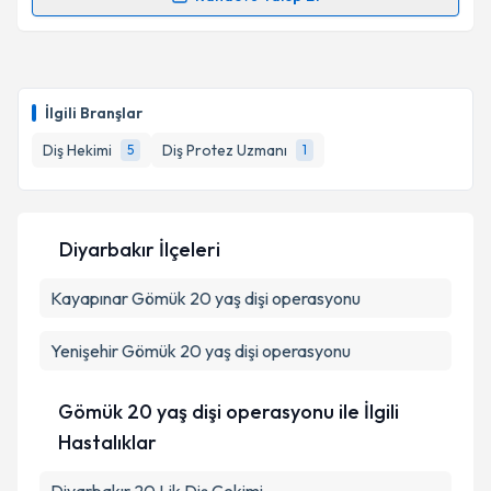
Randevu Takvimi Talebi
kapsamda işlenmesini kabul ediyorum.
Dt. Hikmet Bozyel
için randevu takvimi talebi
Takvim Talebini Gönder
oluşturun. Size bu uzmandan randevu almanız için bir
İlgili Branşlar
takvim hazırlandığında e-posta ile bilgilendireceğiz.
Diş Hekimi
Diş Protez Uzmanı
5
1
E-posta Adresiniz
Diyarbakır İlçeleri
Kişisel verilerimin işlenmesine ilişkin
Aydınlatma
Kayapınar
Metni
Gömük 20 yaş dişi operasyonu
'ni okudum ve kişisel verilerimin belirtilen
kapsamda işlenmesini kabul ediyorum.
Yenişehir
Gömük 20 yaş dişi operasyonu
Takvim Talebini Gönder
Gömük 20 yaş dişi operasyonu ile İlgili
Hastalıklar