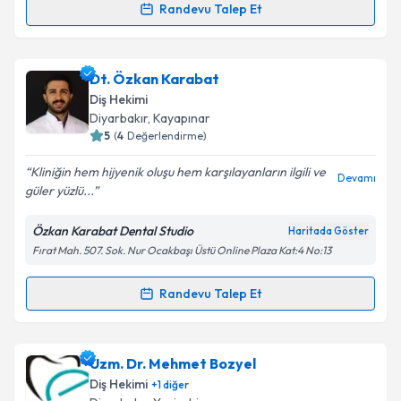
Randevu Talep Et
Dr. Dt. Şener Kayapınar
için randevu takvimi talebi
oluşturun. Size bu uzmandan randevu almanız için bir
Dt. Özkan Karabat
takvim hazırlandığında e-posta ile bilgilendireceğiz.
Diş Hekimi
E-posta Adresiniz
Diyarbakır
, Kayapınar
5
(
4
Değerlendirme)
Kliniğin hem hijyenik oluşu hem karşılayanların ilgili ve
Devamı
güler yüzlü...
Kişisel verilerimin işlenmesine ilişkin
Aydınlatma
Metni
'ni okudum ve kişisel verilerimin belirtilen
Özkan Karabat Dental Studio
Haritada Göster
kapsamda işlenmesini kabul ediyorum.
Fırat Mah. 507. Sok. Nur Ocakbaşı Üstü Online Plaza Kat:4 No:13
Takvim Talebini Gönder
Randevu Talep Et
Randevu Takvimi Talebi
Dt. Özkan Karabat
için randevu takvimi talebi
Uzm. Dr. Mehmet Bozyel
oluşturun. Size bu uzmandan randevu almanız için bir
Diş Hekimi
+
1
diğer
takvim hazırlandığında e-posta ile bilgilendireceğiz.