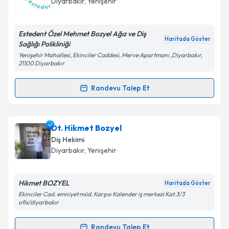
Diyarbakır
, Yenişehir
E-posta Adresiniz
Estedent Özel Mehmet Bozyel Ağız ve Diş
Haritada Göster
Sağlığı Polikliniği
Yenişehir Mahallesi, Ekinciler Caddesi, Merve Apartmanı ,Diyarbakır,
21100 Diyarbakır
Kişisel verilerimin işlenmesine ilişkin
Aydınlatma
Metni
'ni okudum ve kişisel verilerimin belirtilen
Randevu Talep Et
kapsamda işlenmesini kabul ediyorum.
Randevu Takvimi Talebi
Takvim Talebini Gönder
Uzm. Dr. Mehmet Bozyel
için randevu takvimi talebi
Dt. Hikmet Bozyel
oluşturun. Size bu uzmandan randevu almanız için bir
Diş Hekimi
takvim hazırlandığında e-posta ile bilgilendireceğiz.
Diyarbakır
, Yenişehir
E-posta Adresiniz
Hikmet BOZYEL
Haritada Göster
Ekinciler Cad. emniyet müd. Karşısı Kalender iş merkezi Kat.3/3
ofis/diyarbakır
Kişisel verilerimin işlenmesine ilişkin
Aydınlatma
Randevu Talep Et
Metni
'ni okudum ve kişisel verilerimin belirtilen