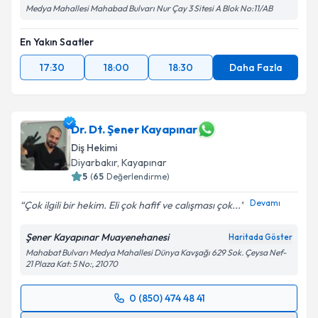
Medya Mahallesi Mahabad Bulvarı Nur Çay 3 Sitesi A Blok No:11/AB
En Yakın Saatler
17:30
18:00
18:30
Daha Fazla
Dr. Dt. Şener Kayapınar
Diş Hekimi
Diyarbakır
, Kayapınar
5
(
65
Değerlendirme)
Devamı
Çok ilgili bir hekim. Eli çok hafif ve calışması çok...
Şener Kayapınar Muayenehanesi
Haritada Göster
Mahabat Bulvarı Medya Mahallesi Dünya Kavşağı 629 Sok. Çeysa Nef-
21 Plaza Kat: 5 No:, 21070
0 (850) 474 48 41
Randevu Takvimi Talebi