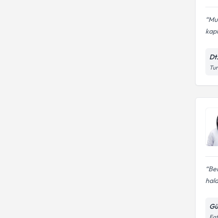
Mua
kapl
Dt
Tur
Ben
hald
Gü
Fat