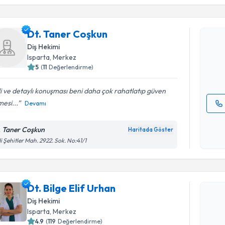
Dt. Taner
Dt. Taner Coşkun
uzmandan ra
Diş Hekimi
posta ile bi
Isparta
, Merkez
5
(
11
Değerlendirme)
E-posta Ad
ili ve detaylı konuşması beni daha çok rahatlatıp güven
esi...
Devamı
Kişisel
okudum
. Taner Coşkun
Haritada Göster
işlenm
i Şehitler Mah. 2922. Sok. No:41/1
Randevu T
Dt. Bilge 
Dt. Bilge Elif Urhan
bu uzmandan
Diş Hekimi
posta ile bi
Isparta
, Merkez
4.9
(
119
Değerlendirme)
E-posta Ad