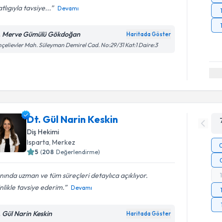
tlıgıyla tavsiye...
Devamı
. Merve Gümülü Gökdoğan
Haritada Göster
çelievler Mah. Süleyman Demirel Cad. No:29/31 Kat:1 Daire:3
Dt. Gül Narin Keskin
Diş Hekimi
Isparta
, Merkez
5
(
208
Değerlendirme)
nında uzman ve tüm süreçleri detaylıca açıklıyor.
nlikle tavsiye ederim.
Devamı
. Gül Narin Keskin
Haritada Göster