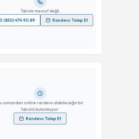
Takvim mevcut değil.
0 (850) 474 90 89
Randevu Talep Et
 verilerimin işlenmesine ilişkin
Aydınlatma Metni
'ni
 ve kişisel verilerimin belirtilen kapsamda
esini kabul ediyorum.
akvimi Talebi
Takvim Talebini Gönder
e Esra Şener
için randevu takvimi talebi oluşturun.
andan randevu almanız için bir takvim
ında e-posta ile bilgilendireceğiz.
resiniz
u uzmandan online randevu alabileceğin bir
takvimi bulunmuyor.
Randevu Talep Et
 verilerimin işlenmesine ilişkin
Aydınlatma Metni
'ni
 ve kişisel verilerimin belirtilen kapsamda
esini kabul ediyorum.