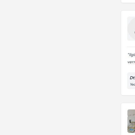
ilg
verm
Dt
Yed