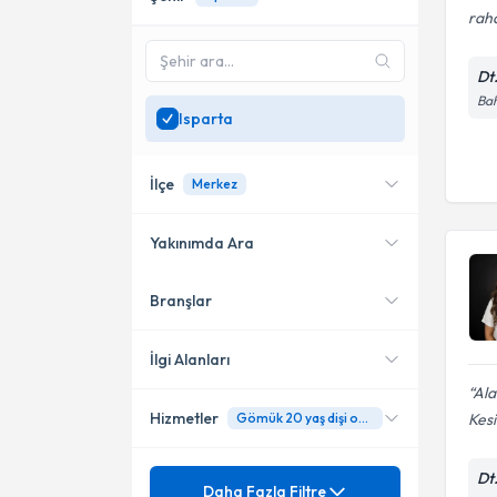
raha
Dt
Bah
Isparta
İlçe
Merkez
Yakınımda Ara
Branşlar
Konumuma yakın uzmanları
Merkez
göster
İlgi Alanları
Ala
Hizmetler
Kesi
Gömük 20 yaş dişi operasyonu
Diş Hekimi
Mezuniyet
Dt
20 Lik Diş Çekimi
Daha Fazla Filtre