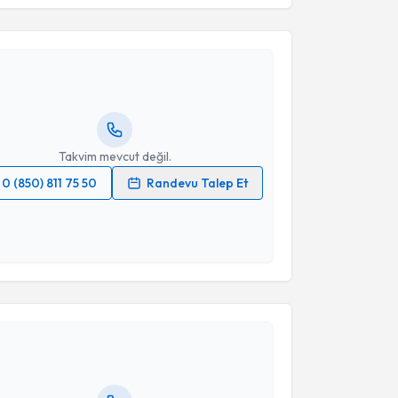
 Coşkun
için randevu takvimi talebi oluşturun. Size bu
ndevu almanız için bir takvim hazırlandığında e-
lgilendireceğiz.
resiniz
Takvim mevcut değil.
0 (850) 811 75 50
Randevu Talep Et
 verilerimin işlenmesine ilişkin
Aydınlatma Metni
'ni
 ve kişisel verilerimin belirtilen kapsamda
esini kabul ediyorum.
akvimi Talebi
Takvim Talebini Gönder
Elif Urhan
için randevu takvimi talebi oluşturun. Size
 randevu almanız için bir takvim hazırlandığında e-
lgilendireceğiz.
resiniz