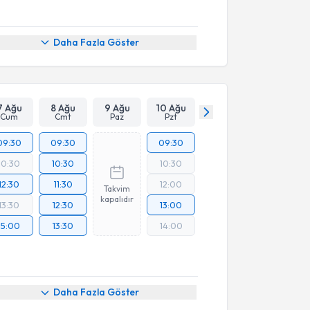
Daha Fazla Göster
7 Ağu
8 Ağu
9 Ağu
10 Ağu
Cum
Cmt
Paz
Pzt
09:30
09:30
09:30
10:30
10:30
10:30
12:30
11:30
12:00
Takvim
kapalıdır
13:30
12:30
13:00
15:00
13:30
14:00
Daha Fazla Göster
akvimi Talebi