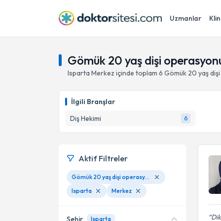
Uzmanlar
Klin
Gömük 20 yaş dişi operasyonu
Isparta
Merkez
içinde toplam
6
Gömük 20 yaş diş
İlgili Branşlar
Diş Hekimi
6
Aktif Filtreler
Gömük 20 yaş dişi operasyonu
Isparta
Merkez
Dik
Şehir
Isparta