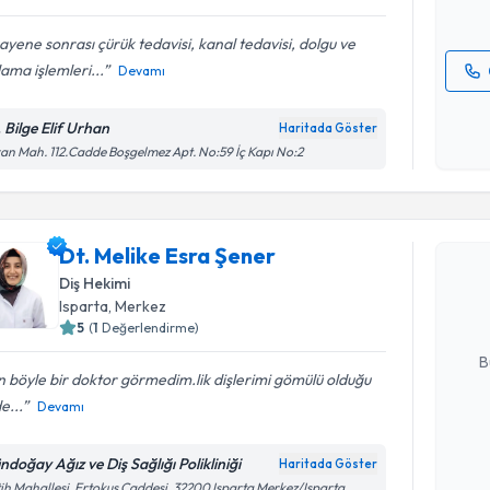
yene sonrası çürük tedavisi, kanal tedavisi, dolgu ve
ama işlemleri...
Devamı
Kişisel
okudum
. Bilge Elif Urhan
Haritada Göster
işlenm
an Mah. 112.Cadde Boşgelmez Apt. No:59 İç Kapı No:2
Randevu T
Dt. Melik
Dt. Melike Esra Şener
Size bu uzm
Diş Hekimi
hazırlandığ
Isparta
, Merkez
5
(
1
Değerlendirme)
E-posta Ad
B
 böyle bir doktor görmedim.lik dişlerimi gömülü olduğu
e...
Devamı
Kişisel
okudum
ndoğay Ağız ve Diş Sağlığı Polikliniği
Haritada Göster
işlenm
ih Mahallesi, Ertokuş Caddesi, 32200 Isparta Merkez/Isparta