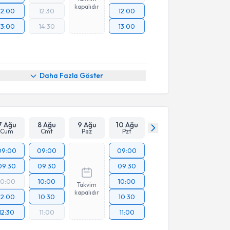
kapalıdır
12:00
12:30
12:00
13:00
14:30
13:00
Daha Fazla Göster
7 Ağu
8 Ağu
9 Ağu
10 Ağu
Cum
Cmt
Paz
Pzt
09:00
09:00
09:00
09:30
09:30
09:30
10:00
10:00
10:00
Takvim
kapalıdır
12:00
10:30
10:30
12:30
11:00
11:00