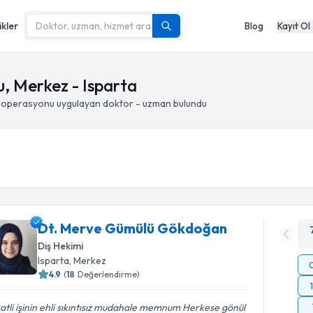
ikler
Blog
Kayıt Ol
, Merkez - Isparta
i operasyonu
uygulayan doktor - uzman bulundu
Dt. Merve Gümülü Gökdoğan
Diş Hekimi
Isparta
, Merkez
4.9
(
18
Değerlendirme)
atli işinin ehli sıkıntısız mudahale memnum Herkese gönül