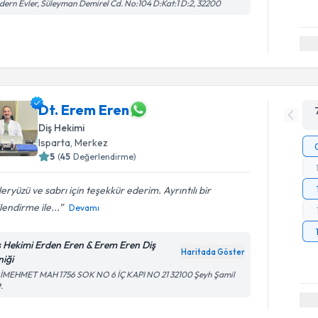
ern Evler, Süleyman Demirel Cd. No:104 D:Kat:1 D:2, 32200
Dt. Erem Eren
Diş Hekimi
Isparta
, Merkez
5
(
45
Değerlendirme)
eryüzü ve sabrı için teşekkür ederim. Ayrıntılı bir
ilendirme ile...
Devamı
ş Hekimi Erden Eren & Erem Eren Diş
Haritada Göster
niği
RİMEHMET MAH 1756 SOK NO 6 İÇ KAPI NO 21 32100 Şeyh Şamil
.
Randevu T