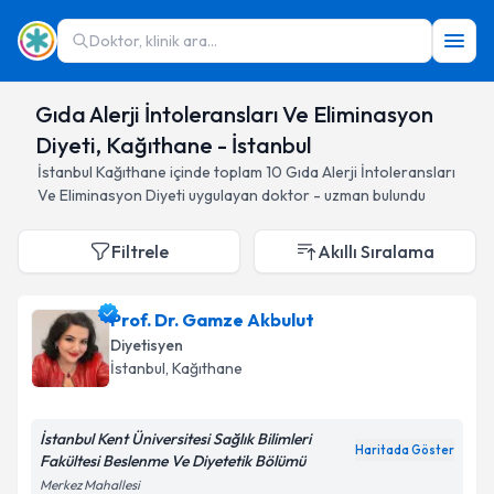
Doktor, klinik ara...
Gıda Alerji İntoleransları Ve Eliminasyon
Diyeti, Kağıthane - İstanbul
İstanbul
Kağıthane
içinde toplam
10
Gıda Alerji İntoleransları
Ve Eliminasyon Diyeti
uygulayan doktor - uzman bulundu
Filtrele
Akıllı Sıralama
Prof. Dr. Gamze Akbulut
Diyetisyen
İstanbul
, Kağıthane
İstanbul Kent Üniversitesi Sağlık Bilimleri
Haritada Göster
Fakültesi Beslenme Ve Diyetetik Bölümü
Merkez Mahallesi