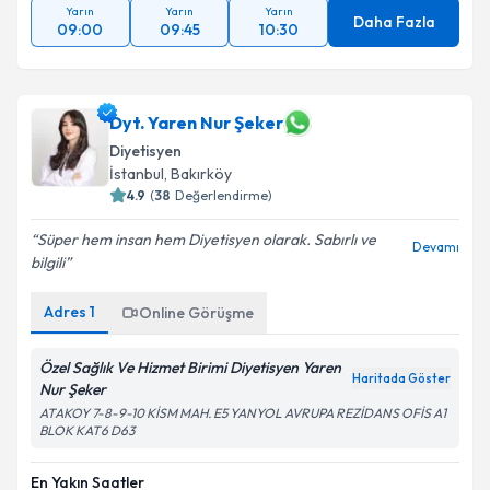
Yarın
Yarın
Yarın
Daha Fazla
09:00
09:45
10:30
Dyt. Yaren Nur Şeker
Diyetisyen
İstanbul
, Bakırköy
4.9
(
38
Değerlendirme)
Süper hem insan hem Diyetisyen olarak. Sabırlı ve
Devamı
bilgili
Adres
1
Online Görüşme
Özel Sağlık Ve Hizmet Birimi Diyetisyen Yaren
Haritada Göster
Nur Şeker
ATAKOY 7-8-9-10 KİSM MAH. E5 YANYOL AVRUPA REZİDANS OFİS A1
BLOK KAT6 D63
En Yakın Saatler