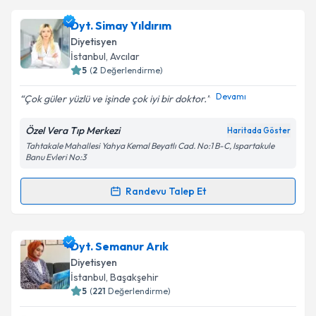
Dyt. Simay Yıldırım
Diyetisyen
İstanbul
, Avcılar
5
(
2
Değerlendirme)
Devamı
Çok güler yüzlü ve işinde çok iyi bir doktor.
Özel Vera Tıp Merkezi
Haritada Göster
Tahtakale Mahallesi Yahya Kemal Beyatlı Cad. No:1 B-C, Ispartakule
Banu Evleri No:3
Randevu Talep Et
Randevu Takvimi Talebi
Dyt. Simay Yıldırım
için randevu takvimi talebi
Dyt. Semanur Arık
oluşturun. Size bu uzmandan randevu almanız için bir
Diyetisyen
takvim hazırlandığında e-posta ile bilgilendireceğiz.
İstanbul
, Başakşehir
5
(
221
Değerlendirme)
E-posta Adresiniz