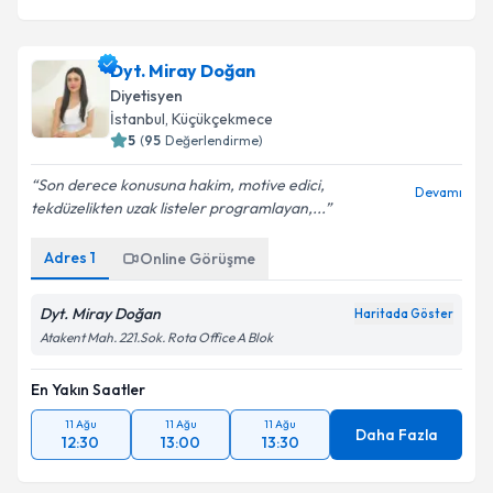
Dyt. Miray Doğan
Diyetisyen
İstanbul
, Küçükçekmece
5
(
95
Değerlendirme)
Son derece konusuna hakim, motive edici,
Devamı
tekdüzelikten uzak listeler programlayan,...
Adres
1
Online Görüşme
Dyt. Miray Doğan
Haritada Göster
Atakent Mah. 221.Sok. Rota Office A Blok
En Yakın Saatler
11 Ağu
11 Ağu
11 Ağu
Daha Fazla
12:30
13:00
13:30