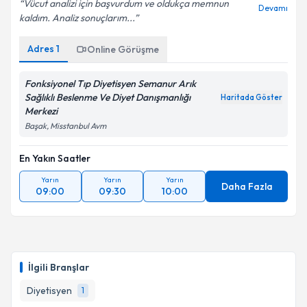
Vücut analizi için başvurdum ve oldukça memnun
Devamı
kaldım. Analiz sonuçlarım...
Adres
1
Online Görüşme
Kişisel verilerimin işlenmesine ilişkin
Aydınlatma
Metni
'ni okudum ve kişisel verilerimin belirtilen
kapsamda işlenmesini kabul ediyorum.
Fonksiyonel Tıp Diyetisyen Semanur Arık
Sağlıklı Beslenme Ve Diyet Danışmanlığı
Haritada Göster
Merkezi
Takvim Talebini Gönder
Başak, Misstanbul Avm
En Yakın Saatler
Yarın
Yarın
Yarın
Daha Fazla
09:00
09:30
10:00
İlgili Branşlar
Diyetisyen
1