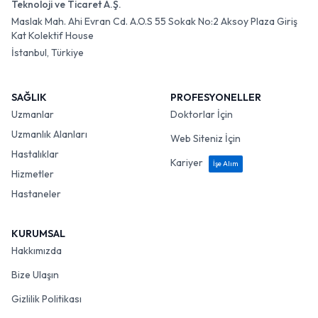
Teknoloji ve Ticaret A.Ş.
Maslak Mah. Ahi Evran Cd. A.O.S 55 Sokak No:2 Aksoy Plaza Giriş
Kat Kolektif House
İstanbul, Türkiye
SAĞLIK
PROFESYONELLER
Uzmanlar
Doktorlar İçin
Uzmanlık Alanları
Web Siteniz İçin
Hastalıklar
Kariyer
İşe Alım
Hizmetler
Hastaneler
KURUMSAL
Hakkımızda
Bize Ulaşın
Gizlilik Politikası