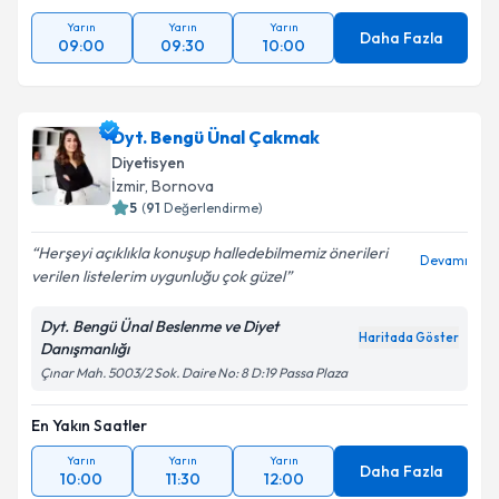
Yarın
Yarın
Yarın
Daha Fazla
09:00
09:30
10:00
Dyt. Bengü Ünal Çakmak
Diyetisyen
İzmir
, Bornova
5
(
91
Değerlendirme)
Herşeyi açıklıkla konuşup halledebilmemiz önerileri
Devamı
verilen listelerim uygunluğu çok güzel
Dyt. Bengü Ünal Beslenme ve Diyet
Haritada Göster
Danışmanlığı
Çınar Mah. 5003/2 Sok. Daire No: 8 D:19 Passa Plaza
En Yakın Saatler
Yarın
Yarın
Yarın
Daha Fazla
10:00
11:30
12:00