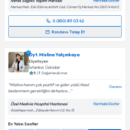
Nefes Sağlıklı Yaşam Merkezi
Haritada Göster
Merkez Mah. Eski Edirne Asfaltı Cad. Cömert İş Merkezi No:1263 /4 Kat:2
0 (850) 811 03 42
Randevu Takvimi Talebi
Randevu Talep Et
Dyt. Tuba Aydın
için randevu takvimi talebi oluşturun.
Size bu uzmandan randevu almanız için bir takvim
Dyt. Mislina Yalçınkaya
hazırlandığında e-posta ile bilgilendireceğiz.
Diyetisyen
E-posta Adresiniz
İstanbul
, Üsküdar
5
(
7
Değerlendirme)
Mislina hanım çok pozitif ve güler yüzlü.Nasıl
Devamı
beslenmem gerektiğini detaylıca...
Kişisel verilerimin işlenmesine ilişkin
Aydınlatma
Metni
'ni okudum ve kişisel verilerimin belirtilen
Özel Medivia Hospital Hastanesi
Haritada Göster
kapsamda işlenmesini kabul ediyorum.
Güzeltepe mah., Zübeyde Hanım Cd. No:15
En Yakın Saatler
Takvim Talebini Gönder