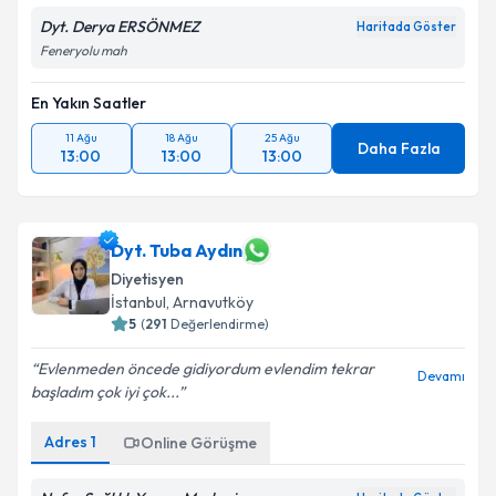
Dyt. Derya ERSÖNMEZ
Haritada Göster
Feneryolu mah
En Yakın Saatler
11 Ağu
18 Ağu
25 Ağu
Daha Fazla
13:00
13:00
13:00
Dyt. Tuba Aydın
Diyetisyen
İstanbul
, Arnavutköy
5
(
291
Değerlendirme)
Evlenmeden öncede gidiyordum evlendim tekrar
Devamı
başladım çok iyi çok...
Adres
1
Online Görüşme