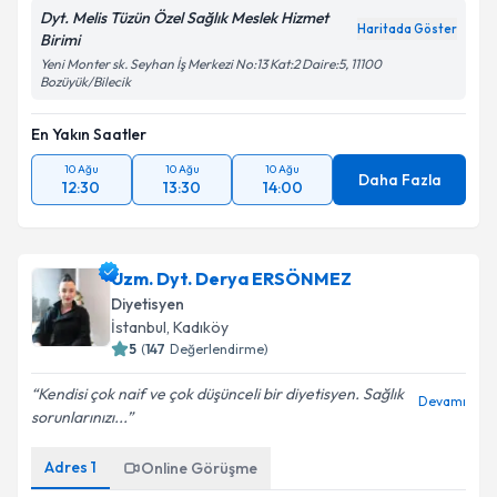
Dyt. Melis Tüzün Özel Sağlık Meslek Hizmet
Haritada Göster
Birimi
Yeni Monter sk. Seyhan İş Merkezi No:13 Kat:2 Daire:5, 11100
Bozüyük/Bilecik
En Yakın Saatler
10 Ağu
10 Ağu
10 Ağu
Daha Fazla
12:30
13:30
14:00
Uzm. Dyt. Derya ERSÖNMEZ
Diyetisyen
İstanbul
, Kadıköy
5
(
147
Değerlendirme)
Kendisi çok naif ve çok düşünceli bir diyetisyen. Sağlık
Devamı
sorunlarınızı...
Adres
1
Online Görüşme