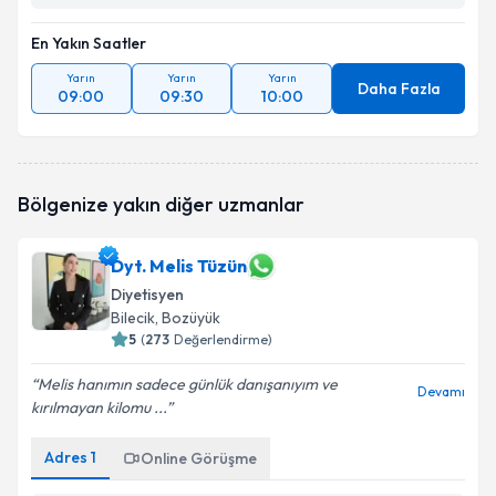
En Yakın Saatler
Yarın
Yarın
Yarın
Daha Fazla
09:00
09:30
10:00
Bölgenize yakın diğer uzmanlar
Dyt. Melis Tüzün
Diyetisyen
Bilecik
, Bozüyük
5
(
273
Değerlendirme)
Melis hanımın sadece günlük danışanıyım ve
Devamı
kırılmayan kilomu ...
Adres
1
Online Görüşme