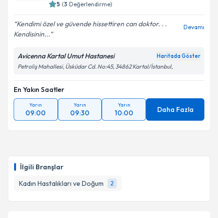
5
(
3
Değerlendirme)
Kendimi özel ve güvende hissettiren can doktor. . .
Devamı
Kendisinin...
Kişisel verilerimin işlenmesine ilişkin
Aydınlatma
Metni
'ni okudum ve kişisel verilerimin belirtilen
Avicenna Kartal Umut Hastanesi
Haritada Göster
kapsamda işlenmesini kabul ediyorum.
Petroliş Mahallesi, Üsküdar Cd. No:45, 34862 Kartal/İstanbul,
Takvim Talebini Gönder
En Yakın Saatler
Yarın
Yarın
Yarın
Daha Fazla
09:00
09:30
10:00
İlgili Branşlar
Kadın Hastalıkları ve Doğum
2