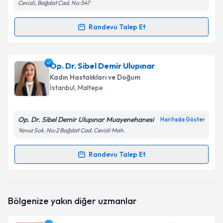
Cevizli, Bağdat Cad. No:547
Randevu Talep Et
Randevu Takvimi Talebi
Op. Dr. Şeyma Matoğlu
için randevu takvimi talebi
Op. Dr. Sibel Demir Ulupınar
oluşturun. Size bu uzmandan randevu almanız için bir
Kadın Hastalıkları ve Doğum
takvim hazırlandığında e-posta ile bilgilendireceğiz.
İstanbul
, Maltepe
E-posta Adresiniz
Op. Dr. Sibel Demir Ulupınar Muayenehanesi
Haritada Göster
Yavuz Sok. No:2 Bağdat Cad. Cevizli Mah.
Kişisel verilerimin işlenmesine ilişkin
Aydınlatma
Randevu Talep Et
Randevu Takvimi Talebi
Metni
'ni okudum ve kişisel verilerimin belirtilen
kapsamda işlenmesini kabul ediyorum.
Op. Dr. Sibel Demir Ulupınar
için randevu takvimi
Bölgenize yakın diğer uzmanlar
talebi oluşturun. Size bu uzmandan randevu almanız
Takvim Talebini Gönder
için bir takvim hazırlandığında e-posta ile
bilgilendireceğiz.