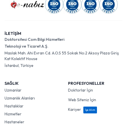
İLETİŞİM
Doktorsitesi Com Bilgi Hizmetleri
Teknoloji ve Ticaret A.Ş.
Maslak Mah. Ahi Evran Cd. A.O.S 55 Sokak No:2 Aksoy Plaza Giriş
Kat Kolektif House
İstanbul, Türkiye
SAĞLIK
PROFESYONELLER
Uzmanlar
Doktorlar İçin
Uzmanlık Alanları
Web Siteniz İçin
Hastalıklar
Kariyer
İşe Alım
Hizmetler
Hastaneler