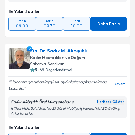
En Yakın Saatler
Yarın
Yarın
Yarın
Daha Fazla
09:00
09:30
10:00
Op. Dr. Sadık M. Akbıyıklı
Kadın Hastalıkları ve Doğum
Sakarya
, Serdivan
5
(
69
Değerlendirme)
Hocamız gayet anlayışlı ve aydınlatıcı açıklamalarda
Devamı
bulundu.
Sadık Akbıyıklı Özel Muayenehane
Haritada Göster
İstiklal Mah. Bulut Sok. No:25 Göral Mobilya İş Merkezi Kat:2 D:8 (Giriş
Arka Tarafta)
En Yakın Saatler