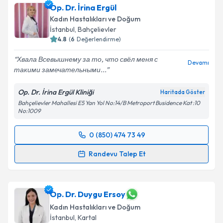
Op. Dr. İrina Ergül
Kadın Hastalıkları ve Doğum
İstanbul
, Bahçelievler
4.8
(
6
Değerlendirme)
Хвала Всевышнему за то, что свёл меня с
Devamı
такими замечательными...
Op. Dr. İrina Ergül Kliniği
Haritada Göster
Bahçelievler Mahallesi E5 Yan Yol No:14/B Metroport Busidence Kat :10
No:1009
0 (850) 474 73 49
Randevu Takvimi Talebi
Randevu Talep Et
Op. Dr. İrina Ergül
için randevu takvimi talebi
oluşturun. Size bu uzmandan randevu almanız için bir
takvim hazırlandığında e-posta ile bilgilendireceğiz.
Op. Dr. Duygu Ersoy
Kadın Hastalıkları ve Doğum
E-posta Adresiniz
İstanbul
, Kartal