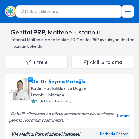
Doktor, klinik ara...
Genital PRP, Maltepe - İstanbul
İstanbul
Maltepe
içinde toplam
10
Genital PRP
uygulayan doktor
- uzman bulundu
Filtrele
Akıllı Sıralama
Op. Dr. Şeyma Matoğlu
Kadın Hastalıkları ve Doğum
İstanbul
, Maltepe
5
(
4
Değerlendirme)
Gebelik sürecimin en büyük şanslarından biri kesinlikle
Devamı
Şeyma Hocamla yollarımızın...
VM Medical Park Maltepe Hastanesi
Haritada Göster