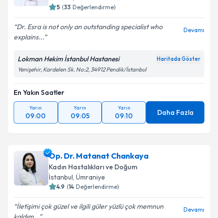
5
(
33
Değerlendirme)
Dr. Esra is not only an outstanding specialist who
Devamı
explains...
Lokman Hekim İstanbul Hastanesi
Haritada Göster
Yenişehir, Kardelen Sk. No:2, 34912 Pendik/İstanbul
En Yakın Saatler
Yarın
Yarın
Yarın
Daha Fazla
09:00
09:05
09:10
Op. Dr. Matanat Chankaya
Kadın Hastalıkları ve Doğum
İstanbul
, Ümraniye
4.9
(
14
Değerlendirme)
İletişimi çok güzel ve ilgili güler yüzlü çok memnun
Devamı
kaldım...