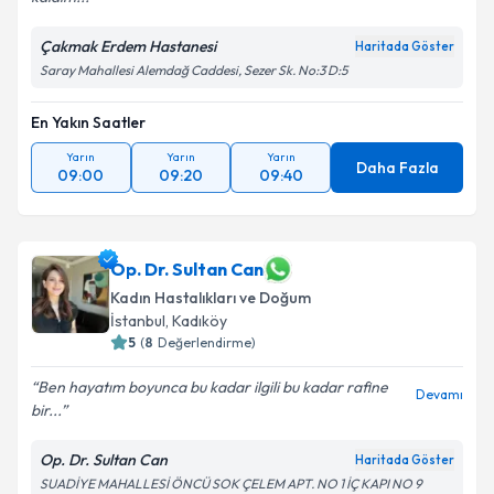
Çakmak Erdem Hastanesi
Haritada Göster
Saray Mahallesi Alemdağ Caddesi, Sezer Sk. No:3 D:5
En Yakın Saatler
Yarın
Yarın
Yarın
Daha Fazla
09:00
09:20
09:40
Op. Dr. Sultan Can
Kadın Hastalıkları ve Doğum
İstanbul
, Kadıköy
5
(
8
Değerlendirme)
Ben hayatım boyunca bu kadar ilgili bu kadar rafine
Devamı
bir...
Op. Dr. Sultan Can
Haritada Göster
SUADİYE MAHALLESİ ÖNCÜ SOK ÇELEM APT. NO 1 İÇ KAPI NO 9