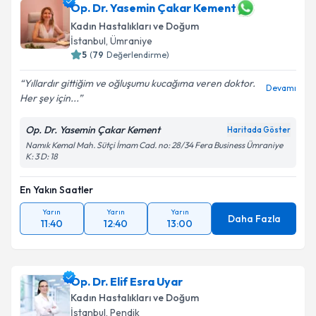
Op. Dr. Yasemin Çakar Kement
Kadın Hastalıkları ve Doğum
E-posta Adresiniz
İstanbul
, Ümraniye
5
(
79
Değerlendirme)
Yıllardır gittiğim ve oğluşumu kucağıma veren doktor.
Devamı
Kişisel verilerimin işlenmesine ilişkin
Aydınlatma
Her şey için...
Metni
'ni okudum ve kişisel verilerimin belirtilen
kapsamda işlenmesini kabul ediyorum.
Op. Dr. Yasemin Çakar Kement
Haritada Göster
Namık Kemal Mah. Sütçi İmam Cad. no: 28/34 Fera Business Ümraniye
K: 3 D: 18
Takvim Talebini Gönder
En Yakın Saatler
Yarın
Yarın
Yarın
Daha Fazla
11:40
12:40
13:00
Op. Dr. Elif Esra Uyar
Kadın Hastalıkları ve Doğum
İstanbul
, Pendik