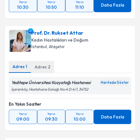
Yarın
Yarın
Yarın
Daha Fazla
10:30
10:50
11:10
Prof. Dr. Rukset Attar
Kadın Hastalıkları ve Doğum
İstanbul
, Ataşehir
Adres
1
Adres
2
Yeditepe Üniversitesi Kozyatağı Hastanesi
Haritada Göster
İçerenköy, Hastahane Sokağı No:4 D:4/1, 34752
En Yakın Saatler
Yarın
Yarın
Yarın
Daha Fazla
09:00
09:30
10:00