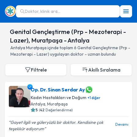
Doktor, klinik ara...
Genital Gençleştirme (Prp - Mezoterapi -
Lazer), Muratpaşa - Antalya
Antalya
Muratpaşa
içinde toplam
6
Genital Gençleştirme (Prp -
Mezoterapi - Lazer)
uygulayan doktor - uzman bulundu
Filtrele
Akıllı Sıralama
Op. Dr. Sinan Serdar Ay
Kadın Hastalıkları ve Doğum
+
1
diğer
Antalya
, Muratpaşa
5
(
42
Değerlendirme)
Gayet ilgili ve güleryüzlü bir doktor. Kendisine çok
Devamı
teşekkür ediyorum