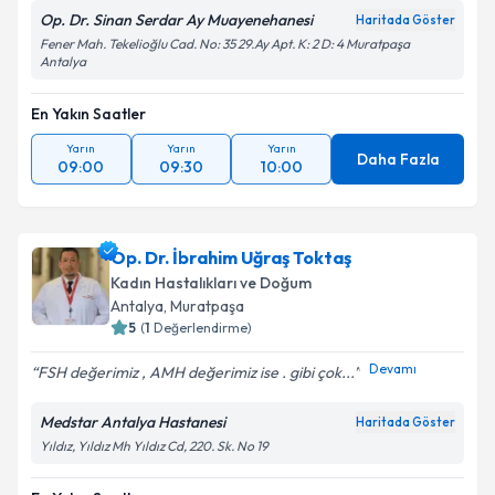
Op. Dr. Sinan Serdar Ay Muayenehanesi
Haritada Göster
Fener Mah. Tekelioğlu Cad. No: 35 29.Ay Apt. K: 2 D: 4 Muratpaşa
Antalya
En Yakın Saatler
Yarın
Yarın
Yarın
Daha Fazla
09:00
09:30
10:00
Op. Dr. İbrahim Uğraş Toktaş
Kadın Hastalıkları ve Doğum
Antalya
, Muratpaşa
5
(
1
Değerlendirme)
Devamı
FSH değerimiz , AMH değerimiz ise . gibi çok...
Medstar Antalya Hastanesi
Haritada Göster
Yıldız, Yıldız Mh Yıldız Cd, 220. Sk. No 19