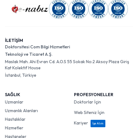
İLETİŞİM
Doktorsitesi Com Bilgi Hizmetleri
Teknoloji ve Ticaret A.Ş.
Maslak Mah. Ahi Evran Cd. A.O.S 55 Sokak No:2 Aksoy Plaza Giriş
Kat Kolektif House
İstanbul, Türkiye
SAĞLIK
PROFESYONELLER
Uzmanlar
Doktorlar İçin
Uzmanlık Alanları
Web Siteniz İçin
Hastalıklar
Kariyer
İşe Alım
Hizmetler
Hastaneler