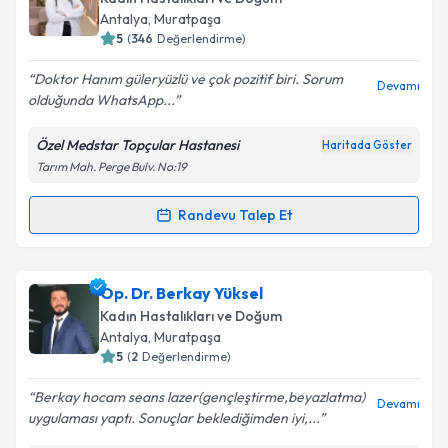
Antalya
, Muratpaşa
5
(
346
Değerlendirme)
Doktor Hanım güleryüzlü ve çok pozitif biri. Sorum
Devamı
olduğunda WhatsApp...
Özel Medstar Topçular Hastanesi
Haritada Göster
Tarım Mah. Perge Bulv. No:19
Randevu Talep Et
Randevu Takvimi Talebi
Op. Dr. Müjde Şekeroğlu
için randevu takvimi talebi
Op. Dr. Berkay Yüksel
oluşturun. Size bu uzmandan randevu almanız için bir
Kadın Hastalıkları ve Doğum
takvim hazırlandığında e-posta ile bilgilendireceğiz.
Antalya
, Muratpaşa
5
(
2
Değerlendirme)
E-posta Adresiniz
Berkay hocam seans lazer(gençleştirme,beyazlatma)
Devamı
uygulaması yaptı. Sonuçlar beklediğimden iyi,...