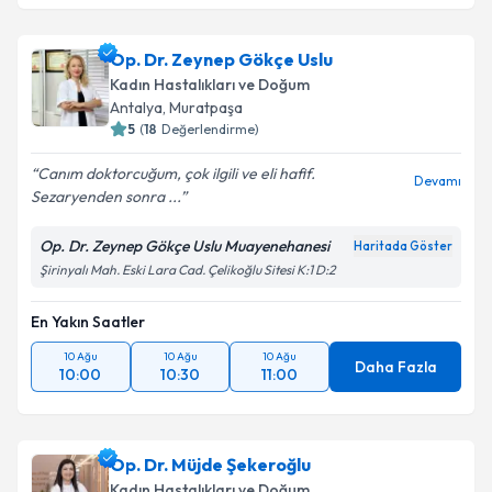
Op. Dr. Zeynep Gökçe Uslu
Kadın Hastalıkları ve Doğum
Antalya
, Muratpaşa
5
(
18
Değerlendirme)
Canım doktorcuğum, çok ilgili ve eli hafif.
Devamı
Sezaryenden sonra ...
Op. Dr. Zeynep Gökçe Uslu Muayenehanesi
Haritada Göster
Şirinyalı Mah. Eski Lara Cad. Çelikoğlu Sitesi K:1 D:2
En Yakın Saatler
10 Ağu
10 Ağu
10 Ağu
Daha Fazla
10:00
10:30
11:00
Op. Dr. Müjde Şekeroğlu
Kadın Hastalıkları ve Doğum