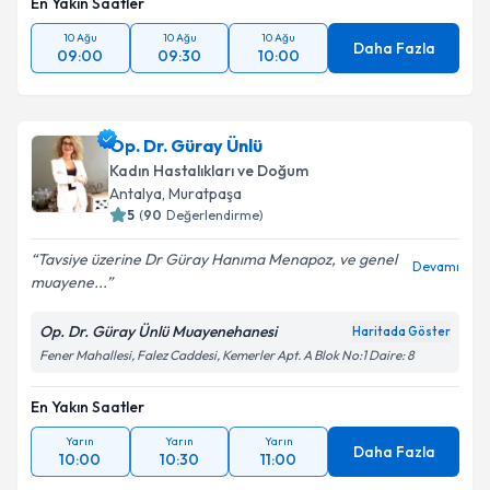
En Yakın Saatler
10 Ağu
10 Ağu
10 Ağu
Daha Fazla
09:00
09:30
10:00
Op. Dr. Güray Ünlü
Kadın Hastalıkları ve Doğum
Antalya
, Muratpaşa
5
(
90
Değerlendirme)
Tavsiye üzerine Dr Güray Hanıma Menapoz, ve genel
Devamı
muayene...
Op. Dr. Güray Ünlü Muayenehanesi
Haritada Göster
Fener Mahallesi, Falez Caddesi, Kemerler Apt. A Blok No:1 Daire: 8
En Yakın Saatler
Yarın
Yarın
Yarın
Daha Fazla
10:00
10:30
11:00