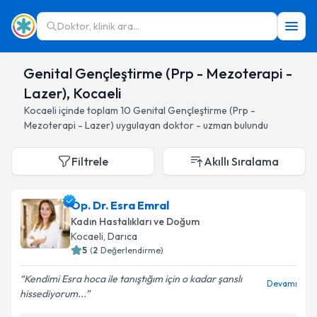
Doktor, klinik ara...
Genital Gençleştirme (Prp - Mezoterapi -
Lazer), Kocaeli
Kocaeli
içinde toplam
10
Genital Gençleştirme (Prp -
Mezoterapi - Lazer)
uygulayan doktor - uzman bulundu
Filtrele
Akıllı Sıralama
Op. Dr. Esra Emral
Kadın Hastalıkları ve Doğum
Kocaeli
, Darıca
5
(
2
Değerlendirme)
Kendimi Esra hoca ile tanıştığım için o kadar şanslı
Devamı
hissediyorum...