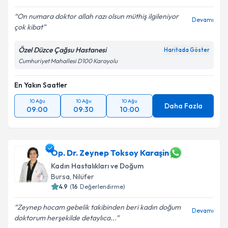
On numara doktor allah razı olsun müthiş ilgileniyor
Devamı
çok kibat
Özel Düzce Çağsu Hastanesi
Haritada Göster
Cumhuriyet Mahallesi D100 Karayolu
En Yakın Saatler
10 Ağu
10 Ağu
10 Ağu
Daha Fazla
09:00
09:30
10:00
Op. Dr. Zeynep Toksoy Karaşin
Kadın Hastalıkları ve Doğum
Bursa
, Nilüfer
4.9
(
16
Değerlendirme)
Zeynep hocam gebelik takibinden beri kadın doğum
Devamı
doktorum herşekilde detaylıca...