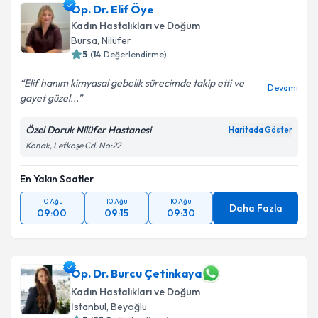
Op. Dr. Elif Öye
Kadın Hastalıkları ve Doğum
Bursa
, Nilüfer
5
(
14
Değerlendirme)
Elif hanım kimyasal gebelik sürecimde takip etti ve
Devamı
gayet güzel...
Özel Doruk Nilüfer Hastanesi
Haritada Göster
Konak, Lefkoşe Cd. No:22
En Yakın Saatler
10 Ağu
10 Ağu
10 Ağu
Daha Fazla
09:00
09:15
09:30
Op. Dr. Burcu Çetinkaya
Kadın Hastalıkları ve Doğum
İstanbul
, Beyoğlu