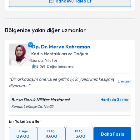
Randevu Talep Et
Randevu Takvimi Talebi
Op. Dr. Ayşe Nur Çümen Akbaş
için randevu takvimi
Bölgenize yakın diğer uzmanlar
talebi oluşturun. Size bu uzmandan randevu almanız
için bir takvim hazırlandığında e-posta ile
bilgilendireceğiz.
Op. Dr. Merve Kahraman
Kadın Hastalıkları ve Doğum
E-posta Adresiniz
Bursa
, Nilüfer
5
(
49
Değerlendirme)
Bir arkadaşım önerisi ile gittim iyi ki yollarımız kesişmiş
Devamı
diyorum...
Kişisel verilerimin işlenmesine ilişkin
Aydınlatma
Metni
'ni okudum ve kişisel verilerimin belirtilen
kapsamda işlenmesini kabul ediyorum.
Bursa Doruk Nilüfer Hastanesi
Haritada Göster
Konak, Lefkoşe Cd. No:22
Takvim Talebini Gönder
En Yakın Saatler
10 Ağu
10 Ağu
10 Ağu
Daha Fazla
09:00
10:00
13:00