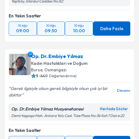
Yeşilköy, İstanbul Caddesi No:82
En Yakın Saatler
10 Ağu
10 Ağu
10 Ağu
Daha Fazla
09:00
09:30
10:00
Op. Dr. Embiye Yılmaz
Kadın Hastalıkları ve Doğum
Bursa
, Osmangazi
5
(
440
Değerlendirme)
Gerek ilgisiyle olsun gerek bilgisiyle olsun çok iyi bir
Devamı
doktor
Op. Dr.Embiye Yılmaz Muayenehanesi
Haritada Göster
Demirtaşpaşa Mah. Ankara Yolu Cad. Tüze Plaza No:36 Kat:7 Daire:22
En Yakın Saatler