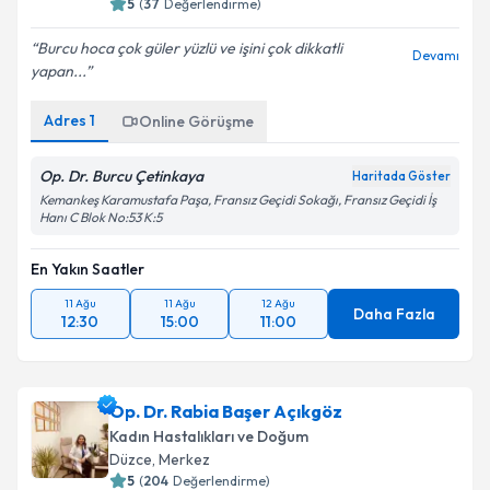
5
(
37
Değerlendirme)
Burcu hoca çok güler yüzlü ve işini çok dikkatli
Devamı
yapan...
Adres
1
Online Görüşme
Op. Dr. Burcu Çetinkaya
Haritada Göster
Kemankeş Karamustafa Paşa, Fransız Geçidi Sokağı, Fransız Geçidi İş
Hanı C Blok No:53 K:5
En Yakın Saatler
11 Ağu
11 Ağu
12 Ağu
Daha Fazla
12:30
15:00
11:00
Op. Dr. Rabia Başer Açıkgöz
Kadın Hastalıkları ve Doğum
Düzce
, Merkez
5
(
204
Değerlendirme)