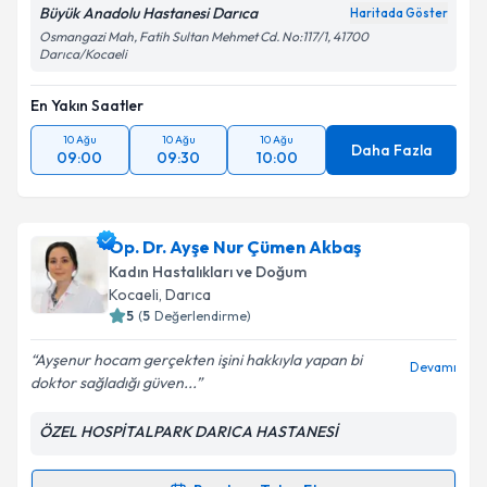
Büyük Anadolu Hastanesi Darıca
Haritada Göster
Osmangazi Mah, Fatih Sultan Mehmet Cd. No:117/1, 41700
Darıca/Kocaeli
En Yakın Saatler
10 Ağu
10 Ağu
10 Ağu
Daha Fazla
09:00
09:30
10:00
Op. Dr. Ayşe Nur Çümen Akbaş
Kadın Hastalıkları ve Doğum
Kocaeli
, Darıca
5
(
5
Değerlendirme)
Ayşenur hocam gerçekten işini hakkıyla yapan bi
Devamı
doktor sağladığı güven...
ÖZEL HOSPİTALPARK DARICA HASTANESİ