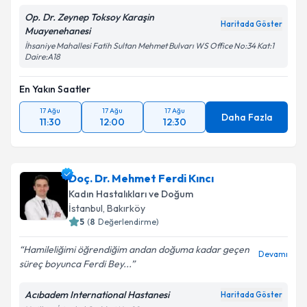
Op. Dr. Zeynep Toksoy Karaşin
Haritada Göster
Muayenehanesi
İhsaniye Mahallesi Fatih Sultan Mehmet Bulvarı WS Office No:34 Kat:1
Daire:A18
En Yakın Saatler
17 Ağu
17 Ağu
17 Ağu
Daha Fazla
11:30
12:00
12:30
Doç. Dr. Mehmet Ferdi Kıncı
Kadın Hastalıkları ve Doğum
İstanbul
, Bakırköy
5
(
8
Değerlendirme)
Hamileliğimi öğrendiğim andan doğuma kadar geçen
Devamı
süreç boyunca Ferdi Bey...
Acıbadem International Hastanesi
Haritada Göster