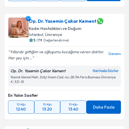
Op. Dr. Yasemin Çakar Kement
Kadın Hastalıkları ve Doğum
İstanbul
, Ümraniye
5
(
79
Değerlendirme)
Yıllardır gittiğim ve oğluşumu kucağıma veren doktor.
Devamı
Her şey için...
Op. Dr. Yasemin Çakar Kement
Haritada Göster
Namık Kemal Mah. Sütçi İmam Cad. no: 28/34 Fera Business Ümraniye
K: 3 D: 18
En Yakın Saatler
10 Ağu
10 Ağu
10 Ağu
Daha Fazla
12:40
13:20
13:40