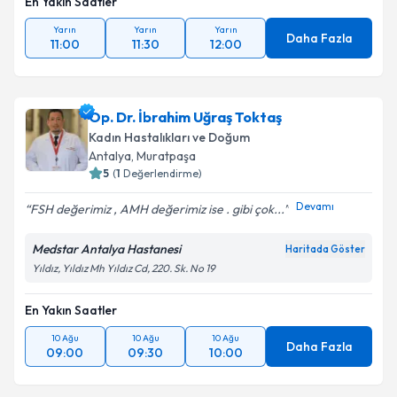
En Yakın Saatler
Yarın
Yarın
Yarın
Daha Fazla
11:00
11:30
12:00
Op. Dr. İbrahim Uğraş Toktaş
Kadın Hastalıkları ve Doğum
Antalya
, Muratpaşa
5
(
1
Değerlendirme)
Devamı
FSH değerimiz , AMH değerimiz ise . gibi çok...
Medstar Antalya Hastanesi
Haritada Göster
Yıldız, Yıldız Mh Yıldız Cd, 220. Sk. No 19
En Yakın Saatler
10 Ağu
10 Ağu
10 Ağu
Daha Fazla
09:00
09:30
10:00