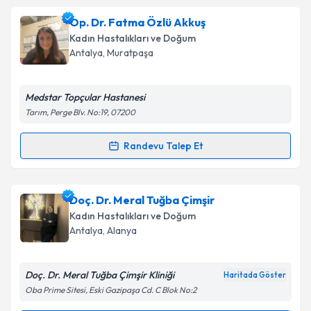
Op. Dr. Fatma Özlü Akkuş
Kadın Hastalıkları ve Doğum
Antalya
, Muratpaşa
Medstar Topçular Hastanesi
Tarım, Perge Blv. No:19, 07200
Randevu Talep Et
Randevu Takvimi Talebi
Op. Dr. Fatma Özlü Akkuş
için randevu takvimi talebi
Doç. Dr. Meral Tuğba Çimşir
oluşturun. Size bu uzmandan randevu almanız için bir
Kadın Hastalıkları ve Doğum
takvim hazırlandığında e-posta ile bilgilendireceğiz.
Antalya
, Alanya
E-posta Adresiniz
Doç. Dr. Meral Tuğba Çimşir Kliniği
Haritada Göster
Oba Prime Sitesi, Eski Gazipaşa Cd. C Blok No:2