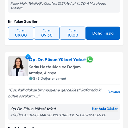
Fener Mah. Tekelioğlu Cad. No: 35 29.Ay Apt. K: 2 D: 4 Muratpaşa
Antalya
En Yakın Saatler
Yarın
Yarın
Yarın
Daha Fazla
09:00
09:30
10:00
Op. Dr. Füsun Yüksel Yakut
Kadın Hastalıkları ve Doğum
Antalya
, Alanya
5
(
3
Değerlendirme)
Çok ilgili alakalı bir muayene gerçekleşti kafamda ki
Devamı
bütün soruların...
Op.Dr. Füsun Yüksel Yakut
Haritada Göster
KÜÇÜKHASBAHÇE MAH.KEYKUTBAT BUL.NO:107/19 ALANYA