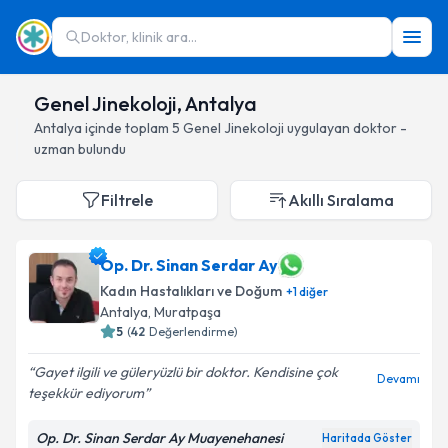
Doktor, klinik ara...
Genel Jinekoloji, Antalya
Antalya
içinde toplam
5
Genel Jinekoloji
uygulayan doktor -
uzman bulundu
Filtrele
Akıllı Sıralama
Op. Dr. Sinan Serdar Ay
Kadın Hastalıkları ve Doğum
+
1
diğer
Antalya
, Muratpaşa
5
(
42
Değerlendirme)
Gayet ilgili ve güleryüzlü bir doktor. Kendisine çok
Devamı
teşekkür ediyorum
Op. Dr. Sinan Serdar Ay Muayenehanesi
Haritada Göster