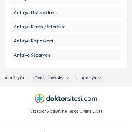
Antalya Histerektomi
Antalya Kısırlık / İnfertilite
Antalya Kolposkopi
Antalya Sezaryen
Ana Sayfa
Genel Jinekoloji
Antalya
Videolar
Blog
Online Terapi
Online Diyet