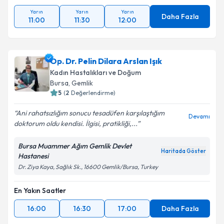
Yarın
Yarın
Yarın
Daha Fazla
11:00
11:30
12:00
Op. Dr. Pelin Dilara Arslan Işık
Kadın Hastalıkları ve Doğum
Bursa
,
Gemlik
5
(
2
Değerlendirme)
Ani rahatsızlığım sonucu tesadüfen karşılaştığım
Devamı
doktorum oldu kendisi. İlgisi, pratikliği,...
Bursa Muammer Ağım Gemlik Devlet
Haritada Göster
Hastanesi
Dr. Ziya Kaya, Sağlık Sk., 16600 Gemlik/Bursa, Turkey
En Yakın Saatler
16:00
16:30
17:00
Daha Fazla