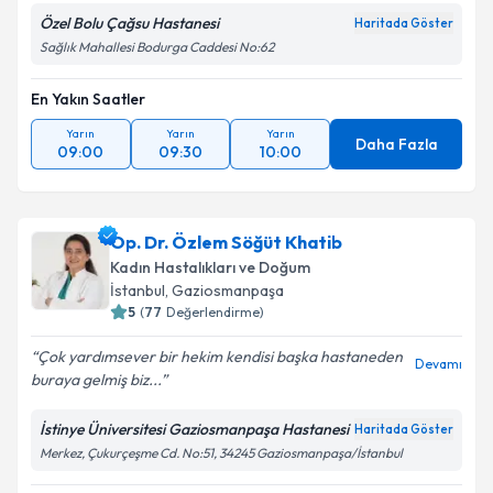
Özel Bolu Çağsu Hastanesi
Haritada Göster
Sağlık Mahallesi Bodurga Caddesi No:62
En Yakın Saatler
Yarın
Yarın
Yarın
Daha Fazla
09:00
09:30
10:00
Op. Dr. Özlem Söğüt Khatib
Kadın Hastalıkları ve Doğum
İstanbul
,
Gaziosmanpaşa
5
(
77
Değerlendirme)
Çok yardımsever bir hekim kendisi başka hastaneden
Devamı
buraya gelmiş biz...
İstinye Üniversitesi Gaziosmanpaşa Hastanesi
Haritada Göster
Merkez, Çukurçeşme Cd. No:51, 34245 Gaziosmanpaşa/İstanbul