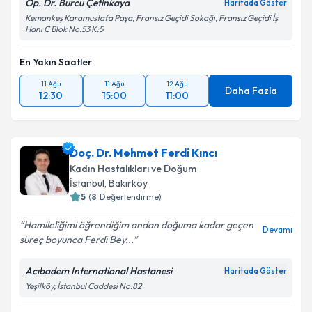
Op. Dr. Burcu Çetinkaya
Haritada Göster
Kemankeş Karamustafa Paşa, Fransız Geçidi Sokağı, Fransız Geçidi İş
Hanı C Blok No:53 K:5
En Yakın Saatler
11 Ağu
11 Ağu
12 Ağu
Daha Fazla
12:30
15:00
11:00
Doç. Dr. Mehmet Ferdi Kıncı
Kadın Hastalıkları ve Doğum
İstanbul
,
Bakırköy
5
(
8
Değerlendirme)
Hamileliğimi öğrendiğim andan doğuma kadar geçen
Devamı
süreç boyunca Ferdi Bey...
Acıbadem International Hastanesi
Haritada Göster
Yeşilköy, İstanbul Caddesi No:82