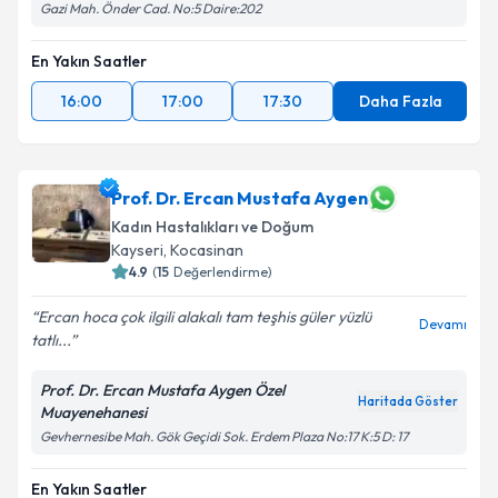
Gazi Mah. Önder Cad. No:5 Daire:202
En Yakın Saatler
16:00
17:00
17:30
Daha Fazla
Prof. Dr. Ercan Mustafa Aygen
Kadın Hastalıkları ve Doğum
Kayseri
,
Kocasinan
4.9
(
15
Değerlendirme)
Ercan hoca çok ilgili alakalı tam teşhis güler yüzlü
Devamı
tatlı...
Prof. Dr. Ercan Mustafa Aygen Özel
Haritada Göster
Muayenehanesi
Gevhernesibe Mah. Gök Geçidi Sok. Erdem Plaza No:17 K:5 D: 17
En Yakın Saatler