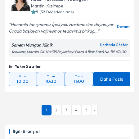
Mardin
,
Kızıltepe
5
(
32
Değerlendirme)
Hocamla tanışmamız İpekyolu Hastanesine dayanıyor.
Devamı
Orada başlayan vajinusmus tedavimiz birkaç...
Sanem Mungan Klinik
Haritada Göster
Yenikent, Mardin Cd. No:315 Beylerbeyi Plaza A Blok Kat:5 No:119 47400
En Yakın Saatler
Yarın
Yarın
Yarın
Daha Fazla
10:00
10:30
11:00
1
2
3
4
5
›
İlgili Branşlar