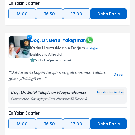
En Yakın Saatler
16:00
16:30
17:00
Daha Fazla
Doç. Dr. Betül Yakıştıran
Kadın Hastalıkları ve Doğum
+
1
diğer
Balıkesir
,
Altıeylül
5
(
13
Değerlendirme)
Doktorumla bugün tanıştım ve çok memnun kaldım.
Devamı
güler yüzlülügü ve...
Doç. Dr. Betül Yakıştıran Muayenehanesi
Haritada Göster
Plevne Mah. Savaştepe Cad. Numara:35 Daire: 8
En Yakın Saatler
16:00
16:30
17:00
Daha Fazla