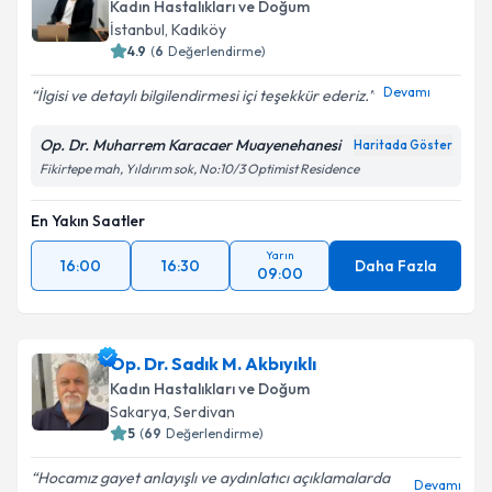
Kadın Hastalıkları ve Doğum
İstanbul
,
Kadıköy
4.9
(
6
Değerlendirme)
Devamı
İlgisi ve detaylı bilgilendirmesi içi teşekkür ederiz.
Op. Dr. Muharrem Karacaer Muayenehanesi
Haritada Göster
Fikirtepe mah, Yıldırım sok, No:10/3 Optimist Residence
En Yakın Saatler
Yarın
16:00
16:30
Daha Fazla
09:00
Op. Dr. Sadık M. Akbıyıklı
Kadın Hastalıkları ve Doğum
Sakarya
,
Serdivan
5
(
69
Değerlendirme)
Hocamız gayet anlayışlı ve aydınlatıcı açıklamalarda
Devamı