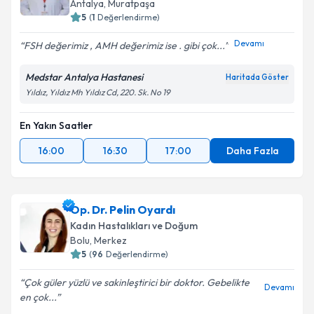
E-posta Adresiniz
Antalya
,
Muratpaşa
5
(
1
Değerlendirme)
Devamı
FSH değerimiz , AMH değerimiz ise . gibi çok...
Kişisel verilerimin işlenmesine ilişkin
Aydınlatma
Medstar Antalya Hastanesi
Haritada Göster
Metni
'ni okudum ve kişisel verilerimin belirtilen
Yıldız, Yıldız Mh Yıldız Cd, 220. Sk. No 19
kapsamda işlenmesini kabul ediyorum.
En Yakın Saatler
Takvim Talebini Gönder
16:00
16:30
17:00
Daha Fazla
Op. Dr. Pelin Oyardı
Kadın Hastalıkları ve Doğum
Bolu
,
Merkez
5
(
96
Değerlendirme)
Çok güler yüzlü ve sakinleştirici bir doktor. Gebelikte
Devamı
en çok...