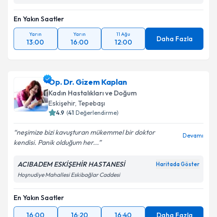
En Yakın Saatler
Yarın
Yarın
11 Ağu
Daha Fazla
13:00
16:00
12:00
Op. Dr. Gizem Kaplan
Kadın Hastalıkları ve Doğum
Eskişehir
,
Tepebaşı
4.9
(
41
Değerlendirme)
neşimize bizi kavuşturan mükemmel bir doktor
Devamı
kendisi. Panik olduğum her...
ACIBADEM ESKİŞEHİR HASTANESİ
Haritada Göster
Hoşnudiye Mahallesi Eskibağlar Caddesi
En Yakın Saatler
16:00
16:20
16:40
Daha Fazla