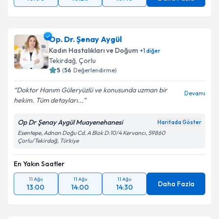
Op. Dr. Şenay Aygül
Kadın Hastalıkları ve Doğum
+
1
diğer
Tekirdağ
,
Çorlu
5
(
56
Değerlendirme)
Doktor Hanım Güleryüzlü ve konusunda uzman bir
Devamı
hekim. Tüm detayları...
Op Dr Şenay Aygül Muayenehanesi
Haritada Göster
Esentepe, Adnan Doğu Cd. A Blok D:10/4 Kervancı, 59860
Çorlu/Tekirdağ, Türkiye
En Yakın Saatler
11 Ağu
11 Ağu
11 Ağu
Daha Fazla
13:00
14:00
14:30