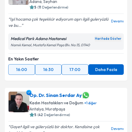
Adana
,
Seyhan
5
(
11
Değerlendirme)
Işıl hocama çok teşekkür ediyorum aşırı ilgili guleryüzlü
Devamı
ve bu...
Medical Park Adana Hastanesi
Haritada Göster
Namık Kemal, Mustafa Kemal Paşa Blv. No:15, 01140
En Yakın Saatler
16:00
16:30
17:00
Daha Fazla
Op. Dr. Sinan Serdar Ay
Kadın Hastalıkları ve Doğum
+
1
diğer
Antalya
,
Muratpaşa
5
(
42
Değerlendirme)
Gayet ilgili ve güleryüzlü bir doktor. Kendisine çok
Devamı