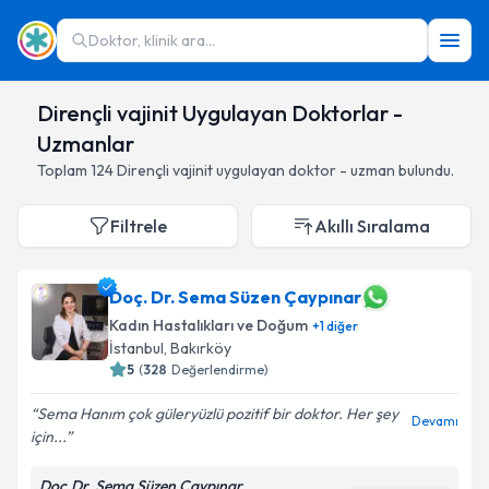
Doktor, klinik ara...
Dirençli vajinit Uygulayan Doktorlar -
Uzmanlar
Toplam
124
Dirençli vajinit
uygulayan doktor - uzman bulundu.
Filtrele
Akıllı Sıralama
Doç. Dr. Sema Süzen Çaypınar
Kadın Hastalıkları ve Doğum
+
1
diğer
İstanbul
,
Bakırköy
5
(
328
Değerlendirme)
Sema Hanım çok güleryüzlü pozitif bir doktor. Her şey
Devamı
için...
Doç.Dr. Sema Süzen Çaypınar