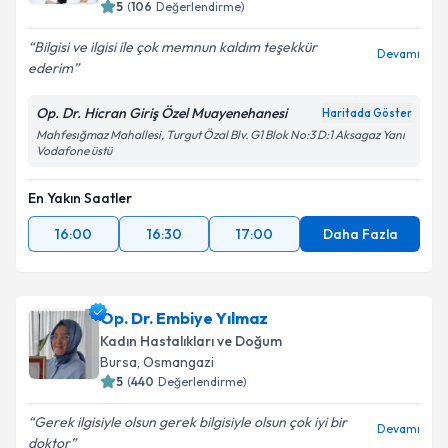
5
(
106
Değerlendirme)
Bilgisi ve ilgisi ile çok memnun kaldım teşekkür
Devamı
ederim
Op. Dr. Hicran Giriş Özel Muayenehanesi
Haritada Göster
Mahfesığmaz Mahallesi, Turgut Özal Blv. G1 Blok No:3 D:1 Aksagaz Yanı
Vodafone üstü
En Yakın Saatler
16:00
16:30
17:00
Daha Fazla
Op. Dr. Embiye Yılmaz
Kadın Hastalıkları ve Doğum
Bursa
,
Osmangazi
5
(
440
Değerlendirme)
Gerek ilgisiyle olsun gerek bilgisiyle olsun çok iyi bir
Devamı
doktor