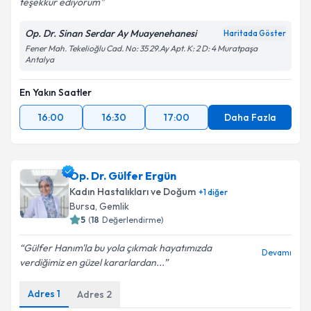
teşekkür ediyorum
Op. Dr. Sinan Serdar Ay Muayenehanesi
Haritada Göster
Fener Mah. Tekelioğlu Cad. No: 35 29.Ay Apt. K: 2 D: 4 Muratpaşa
Antalya
En Yakın Saatler
16:00
16:30
17:00
Daha Fazla
Op. Dr. Gülfer Ergün
Kadın Hastalıkları ve Doğum
+
1
diğer
Bursa
,
Gemlik
5
(
18
Değerlendirme)
Gülfer Hanım'la bu yola çıkmak hayatımızda
Devamı
verdiğimiz en güzel kararlardan...
Adres
1
Adres
2