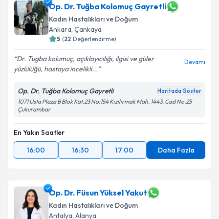
Op. Dr. Tuğba Kolomuç Gayretli
Kadın Hastalıkları ve Doğum
Ankara
,
Çankaya
5
(
22
Değerlendirme)
Dr. Tugba kolumuç, açıklayıcılığı, ilgisi ve güler
Devamı
yüzlülüğü, hastaya incelikli...
Op. Dr. Tuğba Kolomuç Gayretli
Haritada Göster
1071 Usta Plaza B Blok Kat.23 No:154 Kızılırmak Mah. 1443. Cad No.25
Çukurambar
En Yakın Saatler
16:00
16:30
17:00
Daha Fazla
Op. Dr. Füsun Yüksel Yakut
Kadın Hastalıkları ve Doğum
Antalya
,
Alanya