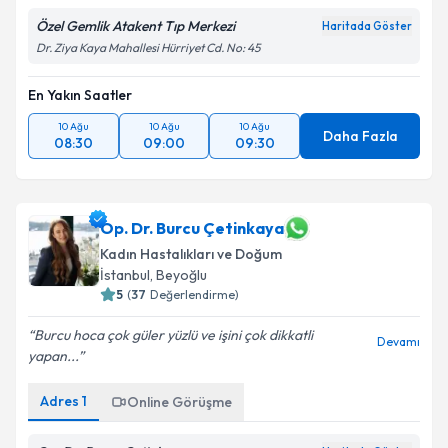
Özel Gemlik Atakent Tıp Merkezi
Haritada Göster
Dr. Ziya Kaya Mahallesi Hürriyet Cd. No: 45
En Yakın Saatler
10 Ağu
10 Ağu
10 Ağu
Daha Fazla
08:30
09:00
09:30
Op. Dr. Burcu Çetinkaya
Kadın Hastalıkları ve Doğum
İstanbul
,
Beyoğlu
5
(
37
Değerlendirme)
Burcu hoca çok güler yüzlü ve işini çok dikkatli
Devamı
yapan...
Adres
1
Online Görüşme