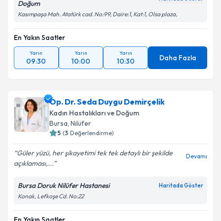
Doğum
Kasımpaşa Mah. Atatürk cad. No:99, Daire:1, Kat:1, Olsa plaza,
En Yakın Saatler
Yarın
Yarın
Yarın
Daha Fazla
09:30
10:00
10:30
Op. Dr. Seda Duygu Demirçelik
Kadın Hastalıkları ve Doğum
Bursa
,
Nilüfer
5
(
3
Değerlendirme)
Güler yüzü, her şikayetimi tek tek detaylı bir şekilde
Devamı
açıklaması,...
Bursa Doruk Nilüfer Hastanesi
Haritada Göster
Konak, Lefkoşe Cd. No:22
En Yakın Saatler