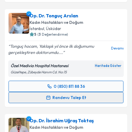
Op. Dr. Tonguç Arslan
Kadın Hastalıkları ve Doğum
İstanbul
,
Üsküdar
5
(
3
Değerlendirme)
Tonguç hocam, Yaklaşık yıl önce ilk doğumumu
Devamı
gerçekleştiren doktorumdu....
Özel Medivia Hospital Hastanesi
Haritada Göster
Güzeltepe, Zübeyde Hanım Cd. No:15
0 (850) 811 88 36
Randevu Takvimi Talebi
Randevu Talep Et
Op. Dr. Tonguç Arslan
için randevu takvimi talebi
oluşturun. Size bu uzmandan randevu almanız için bir
Op. Dr. İbrahim Uğraş Toktaş
takvim hazırlandığında e-posta ile bilgilendireceğiz.
Kadın Hastalıkları ve Doğum