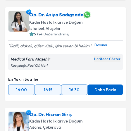
Op. Dr. Asiya Sadıgzade
Kadın Hastalıkları ve Doğum
İstanbul
,
Ataşehir
5
(
24
Değerlendirme)
Devamı
İkgili, alakalı, güler yüzlü, işini seven bi hekim
Medical Park Ataşehir
Haritada Göster
Kayışdağı, Raci Cd. No:1
En Yakın Saatler
16:00
16:15
16:30
Daha Fazla
Op. Dr. Hicran Giriş
Kadın Hastalıkları ve Doğum
Adana
,
Çukurova