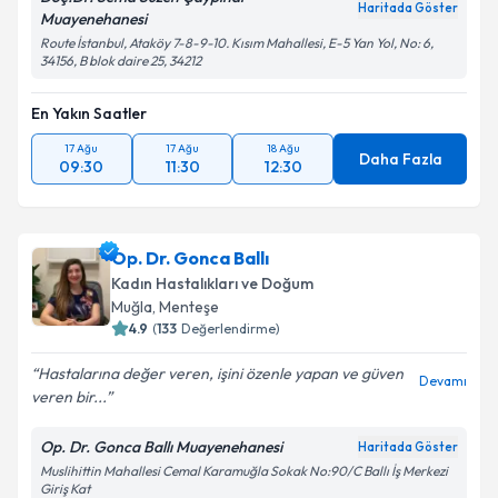
Haritada Göster
Muayenehanesi
Route İstanbul, Ataköy 7-8-9-10. Kısım Mahallesi, E-5 Yan Yol, No: 6,
34156, B blok daire 25, 34212
En Yakın Saatler
17 Ağu
17 Ağu
18 Ağu
Daha Fazla
09:30
11:30
12:30
Op. Dr. Gonca Ballı
Kadın Hastalıkları ve Doğum
Muğla
,
Menteşe
4.9
(
133
Değerlendirme)
Hastalarına değer veren, işini özenle yapan ve güven
Devamı
veren bir...
Op. Dr. Gonca Ballı Muayenehanesi
Haritada Göster
Muslihittin Mahallesi Cemal Karamuğla Sokak No:90/C Ballı İş Merkezi
Giriş Kat