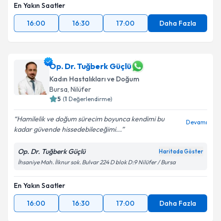
En Yakın Saatler
16:00
16:30
17:00
Daha Fazla
Op. Dr. Tuğberk Güçlü
Kadın Hastalıkları ve Doğum
Bursa
,
Nilüfer
5
(
1
Değerlendirme)
Hamilelik ve doğum sürecim boyunca kendimi bu
Devamı
kadar güvende hissedebileceğimi...
Op. Dr. Tuğberk Güçlü
Haritada Göster
İhsaniye Mah. İlknur sok. Bulvar 224 D blok D:9 Nilüfer / Bursa
En Yakın Saatler
16:00
16:30
17:00
Daha Fazla