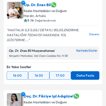
Op. Dr. Enes Bil
Kadın Hastalıkları ve Doğum
Mardin
,
Artuklu
5
(
16
Değerlendirme)
HASTALIK İLE İLGİLİ DETAYLI BİLGİLENDİRME.
Devamı
HASTALIĞIN TEDAVİSİ HAKKINDA YOL
GÖSTERME....
Op. Dr. Enes Bil Muayenehanesi
Haritada Göster
Yenişehir Mahallesi, Vali Ozan Caddesi No: 9/38
En Yakın Saatler
16:00
16:30
17:00
Daha Fazla
Doç. Dr. Fikriye Işıl Adıgüzel
Kadın Hastalıkları ve Doğum