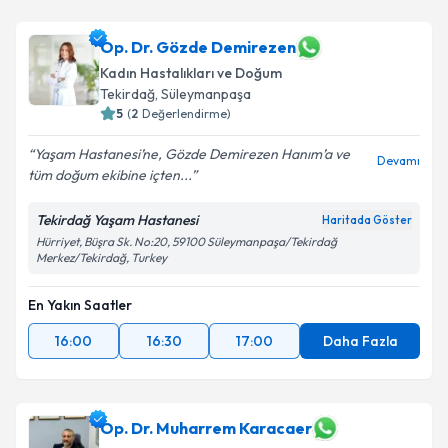
Op. Dr. Gözde Demirezen
Kadın Hastalıkları ve Doğum
Tekirdağ
,
Süleymanpaşa
5
(
2
Değerlendirme)
Yaşam Hastanesi’ne, Gözde Demirezen Hanım’a ve
Devamı
tüm doğum ekibine içten...
Tekirdağ Yaşam Hastanesi
Haritada Göster
Hürriyet, Büşra Sk. No:20, 59100 Süleymanpaşa/Tekirdağ
Merkez/Tekirdağ, Turkey
En Yakın Saatler
16:00
16:30
17:00
Daha Fazla
Op. Dr. Muharrem Karacaer