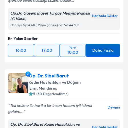
işlemde elinin nazikliği cözüm odaklı...
Op.Dr. Gayem İnayet Turgay Muayenehanesi
Haritada Göster
(G.Klinik)
Bahriye Üçok MH. Rüştü Şardağ cd. No.44 D.2
En Yakın Saatler
Yarın
16:00
17:00
Daha Fazla
10:00
Op. Dr. Sibel Barut
Kadın Hastalıkları ve Doğum
İzmir
,
Menderes
5
(
30
Değerlendirme)
Tek kelime ile harika bir insan hocam iyiki denk
Devamı
geldim...
Op. Dr. Sibel Barut Kadın Hastalıkları ve
Haritada Göster