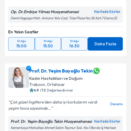
Op. Dr.Embiye Yılmaz Muayenehanesi
Haritada Göster
Demirtaşpaşa Mah. Ankara Yolu Cad. Tüze Plaza No:36 Kat:7 Daire:22
En Yakın Saatler
10 Ağu
10 Ağu
10 Ağu
Daha Fazla
15:00
15:30
16:30
Prof. Dr. Yeşim Bayoğlu Tekin
Kadın Hastalıkları ve Doğum
Trabzon
,
Ortahisar
4.9
(
72
Değerlendirme)
Çok güzel İngiltere’den daha iyi korkularım vardı
Devamı
yeşim hoca sayesinde...
Prof. Dr. Yeşim Bayoğlu Tekin Muayenehanesi
Haritada Göster
Kemerkaya Mahallesi Ahmet Selim Teymur Sok. No:1 Bordo İş Merkezi