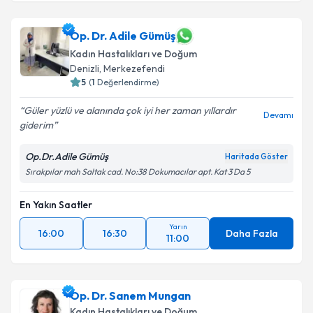
Op. Dr. Adile Gümüş
Kadın Hastalıkları ve Doğum
Denizli
,
Merkezefendi
5
(
1
Değerlendirme)
Güler yüzlü ve alanında çok iyi her zaman yıllardır
Devamı
giderim
Op.Dr.Adile Gümüş
Haritada Göster
Sırakpılar mah Saltak cad. No:38 Dokumacılar apt. Kat 3 Da 5
En Yakın Saatler
Yarın
16:00
16:30
Daha Fazla
11:00
Op. Dr. Sanem Mungan
Kadın Hastalıkları ve Doğum