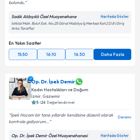
bulundu.
Sadık Akbıyıklı Özel Muayenehane
Haritada Göster
İstiklal Mah. Bulut Sok. No:25 Göral Mobilya İş Merkezi Kat:2 D:8 (Giriş
Arka Tarafta)
En Yakın Saatler
15:50
16:10
16:30
Daha Fazla
Op. Dr. İpek Demir
Kadın Hastalıkları ve Doğum
İzmir
,
Gaziemir
5
(
26
Değerlendirme)
İpek Hocam bir tane yıllardır kendisine düzenli olarak
Devamı
kontrole gidiyorum...
Op. Dr. İpek Demir Özel Muayenehanesi
Haritada Göster