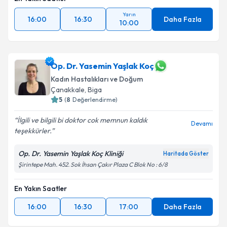
Yarın
16:00
16:30
Daha Fazla
10:00
Op. Dr. Yasemin Yaşlak Koç
Kadın Hastalıkları ve Doğum
Çanakkale
,
Biga
5
(
8
Değerlendirme)
İlgili ve bilgili bi doktor cok memnun kaldık
Devamı
teşekkürler.
Op. Dr. Yasemin Yaşlak Koç Kliniği
Haritada Göster
Şirintepe Mah. 452. Sok İhsan Çakır Plaza C Blok No : 6/8
En Yakın Saatler
16:00
16:30
17:00
Daha Fazla