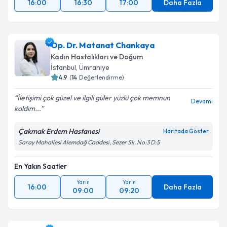
16:00
16:30
17:00
Daha Fazla
Op. Dr. Matanat Chankaya
Kadın Hastalıkları ve Doğum
İstanbul
,
Ümraniye
4.9
(
14
Değerlendirme)
İletişimi çok güzel ve ilgili güler yüzlü çok memnun
Devamı
kaldım...
Çakmak Erdem Hastanesi
Haritada Göster
Saray Mahallesi Alemdağ Caddesi, Sezer Sk. No:3 D:5
En Yakın Saatler
Yarın
Yarın
16:00
Daha Fazla
09:00
09:20