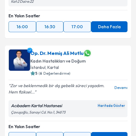
Kat:2 Daire:22
En Yakın Saatler
16:00
16:30
17:00
Daha Fazla
Op. Dr. Memiş Ali Mutlu
Kadın Hastalıkları ve Doğum
İstanbul
,
Kartal
5
(
6
Değerlendirme)
Zor ve beklenmedik bir dış gebelik süreci yaşadım.
Devamı
Hem fiziksel...
Acıbadem Kartal Hastanesi
Haritada Göster
Çavuşoğlu, Sanayi Cd. No:1, 34873
En Yakın Saatler