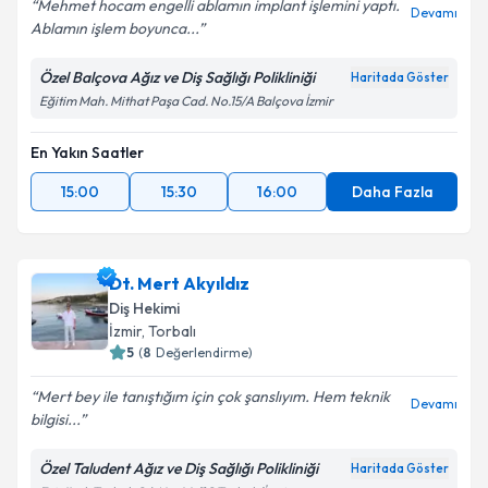
Mehmet hocam engelli ablamın implant işlemini yaptı.
Devamı
Ablamın işlem boyunca...
Özel Balçova Ağız ve Diş Sağlığı Polikliniği
Haritada Göster
Eğitim Mah. Mithat Paşa Cad. No.15/A Balçova İzmir
En Yakın Saatler
15:00
15:30
16:00
Daha Fazla
Dt. Mert Akyıldız
Diş Hekimi
İzmir
, Torbalı
5
(
8
Değerlendirme)
Mert bey ile tanıştığım için çok şanslıyım. Hem teknik
Devamı
bilgisi...
Özel Taludent Ağız ve Diş Sağlığı Polikliniği
Haritada Göster