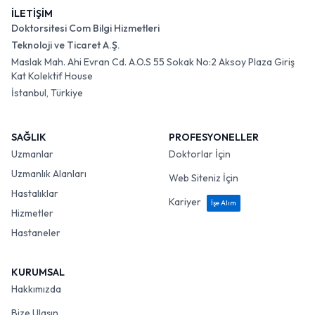
İLETİŞİM
Doktorsitesi Com Bilgi Hizmetleri
Teknoloji ve Ticaret A.Ş.
Maslak Mah. Ahi Evran Cd. A.O.S 55 Sokak No:2 Aksoy Plaza Giriş
Kat Kolektif House
İstanbul, Türkiye
SAĞLIK
PROFESYONELLER
Uzmanlar
Doktorlar İçin
Uzmanlık Alanları
Web Siteniz İçin
Hastalıklar
Kariyer
İşe Alım
Hizmetler
Hastaneler
KURUMSAL
Hakkımızda
Bize Ulaşın