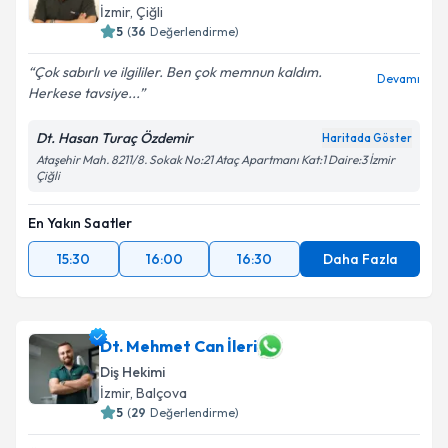
İzmir
, Çiğli
5
(
36
Değerlendirme)
Çok sabırlı ve ilgililer. Ben çok memnun kaldım.
Devamı
Herkese tavsiye...
Dt. Hasan Turaç Özdemir
Haritada Göster
Ataşehir Mah. 8211/8. Sokak No:21 Ataç Apartmanı Kat:1 Daire:3 İzmir
Çiğli
En Yakın Saatler
15:30
16:00
16:30
Daha Fazla
Dt. Mehmet Can İleri
Diş Hekimi
İzmir
, Balçova
5
(
29
Değerlendirme)