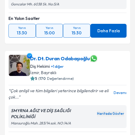
Goncalar Mh. 6038 Sk. No:5/A
Takvim Talebini Gönder
En Yakın Saatler
Yarın
Yarın
Yarın
Daha Fazla
13:30
15:00
15:30
Dr. Dt. Duran Odabaşıoğlu
Diş Hekimi
+
1
diğer
İzmir
, Bayraklı
5
(
170
Değerlendirme)
Çok anlişli ve tüm bilgileri yeterince bilgilendirir ve eli
Devamı
çok...
SMYRNA AĞIZ VE DİŞ SAĞLIĞI
Haritada Göster
POLİKLİNİĞİ
Mansuroğlu Mah. 283/14 sok. NO:14/A