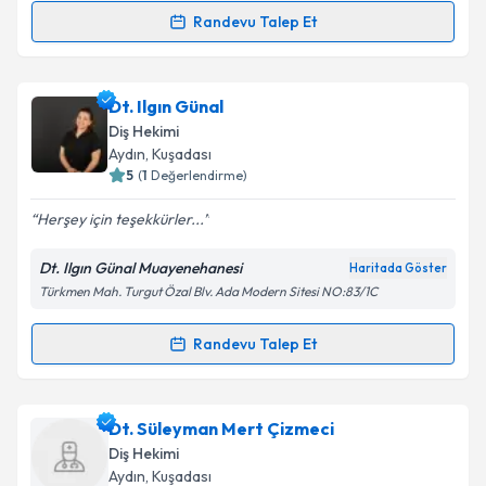
Randevu Talep Et
Randevu Takvimi Talebi
Dt. Mehmet Engin Ünver
için randevu takvimi talebi
Dt. Ilgın Günal
oluşturun. Size bu uzmandan randevu almanız için bir
Diş Hekimi
takvim hazırlandığında e-posta ile bilgilendireceğiz.
Aydın
, Kuşadası
5
(
1
Değerlendirme)
E-posta Adresiniz
Herşey için teşekkürler...
Dt. Ilgın Günal Muayenehanesi
Haritada Göster
Türkmen Mah. Turgut Özal Blv. Ada Modern Sitesi NO:83/1C
Kişisel verilerimin işlenmesine ilişkin
Aydınlatma
Metni
'ni okudum ve kişisel verilerimin belirtilen
kapsamda işlenmesini kabul ediyorum.
Randevu Talep Et
Randevu Takvimi Talebi
Takvim Talebini Gönder
Dt. Ilgın Günal
için randevu takvimi talebi oluşturun.
Dt. Süleyman Mert Çizmeci
Size bu uzmandan randevu almanız için bir takvim
Diş Hekimi
hazırlandığında e-posta ile bilgilendireceğiz.
Aydın
, Kuşadası