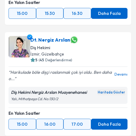
En Yakın Saatler
15:00
15:30
16:30
Daha Fazla
Dt. Nergiz Arslan
Diş Hekimi
İzmir
, Güzelbahçe
5
(
45
Değerlendirme)
Harikulade böle dișçi raslanmak çok iyi oldu. Ben daha
Devamı
o...
Diş Hekimi Nergiz Arslan Muayenehanesi
Haritada Göster
Yalı, Mithatpaşa Cd. No:130/2
En Yakın Saatler
15:00
16:00
17:00
Daha Fazla