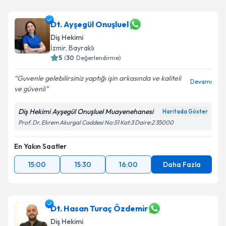
Dt. Ayşegül Onuşluel
Diş Hekimi
İzmir
, Bayraklı
5
(
30
Değerlendirme)
Guvenle gelebilirsiniz yaptığı işin arkasında ve kaliteli
Devamı
ve güvenli
Diş Hekimi Ayşegül Onuşluel Muayenehanesi
Haritada Göster
Prof. Dr. Ekrem Akurgal Caddesi No:51 Kat:3 Daire:2 35000
En Yakın Saatler
15:00
15:30
16:00
Daha Fazla
Dt. Hasan Turaç Özdemir
Diş Hekimi