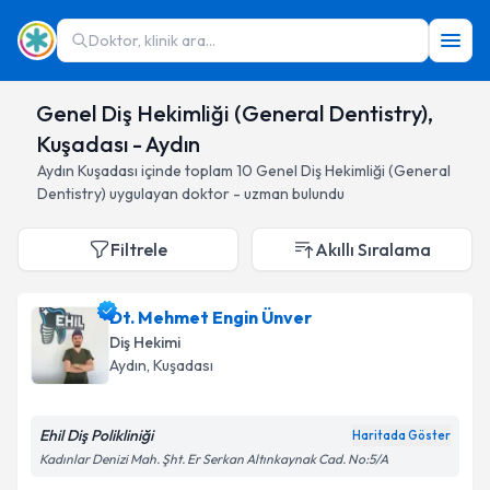
Doktor, klinik ara...
Genel Diş Hekimliği (General Dentistry),
Kuşadası - Aydın
Aydın
Kuşadası
içinde toplam
10
Genel Diş Hekimliği (General
Dentistry)
uygulayan doktor - uzman bulundu
Filtrele
Akıllı Sıralama
Dt. Mehmet Engin Ünver
Diş Hekimi
Aydın
, Kuşadası
Ehil Diş Polikliniği
Haritada Göster
Kadınlar Denizi Mah. Şht. Er Serkan Altınkaynak Cad. No:5/A