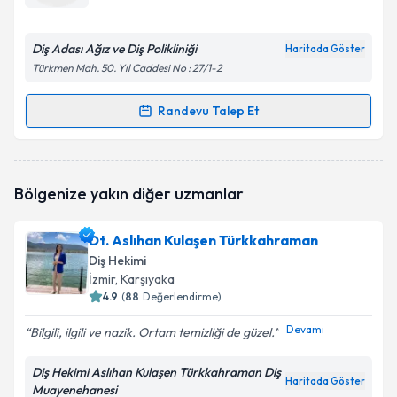
E-posta Adresiniz
Diş Adası Ağız ve Diş Polikliniği
Haritada Göster
Türkmen Mah. 50. Yıl Caddesi No : 27/1-2
Kişisel verilerimin işlenmesine ilişkin
Aydınlatma
Randevu Talep Et
Randevu Takvimi Talebi
Metni
'ni okudum ve kişisel verilerimin belirtilen
kapsamda işlenmesini kabul ediyorum.
Dt. Süleyman Mert Çizmeci
için randevu takvimi
Bölgenize yakın diğer uzmanlar
talebi oluşturun. Size bu uzmandan randevu almanız
Takvim Talebini Gönder
için bir takvim hazırlandığında e-posta ile
bilgilendireceğiz.
Dt. Aslıhan Kulaşen Türkkahraman
Diş Hekimi
E-posta Adresiniz
İzmir
, Karşıyaka
4.9
(
88
Değerlendirme)
Devamı
Bilgili, ilgili ve nazik. Ortam temizliği de güzel.
Kişisel verilerimin işlenmesine ilişkin
Aydınlatma
Diş Hekimi Aslıhan Kulaşen Türkkahraman Diş
Metni
'ni okudum ve kişisel verilerimin belirtilen
Haritada Göster
Muayenehanesi
kapsamda işlenmesini kabul ediyorum.