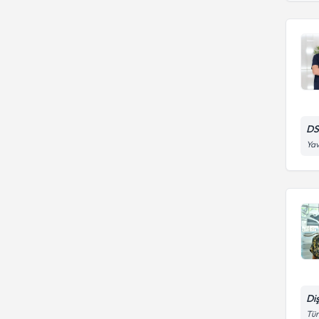
DS
Yav
Diş
Tür