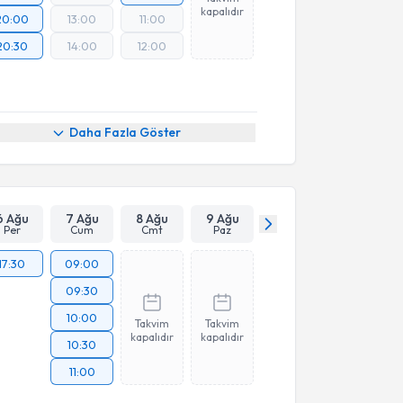
kapalıdır
20:00
13:00
11:00
20:30
14:00
12:00
Daha Fazla Göster
6 Ağu
7 Ağu
8 Ağu
9 Ağu
Per
Cum
Cmt
Paz
17:30
09:00
09:30
10:00
Takvim
Takvim
kapalıdır
kapalıdır
10:30
11:00