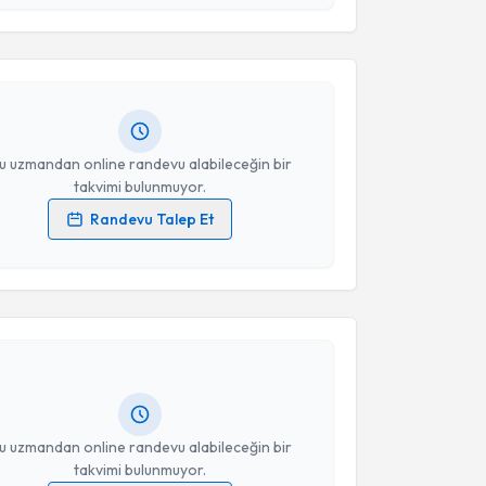
 ve kişisel verilerimin belirtilen kapsamda
esini kabul ediyorum.
t Engin Ünver
için randevu takvimi talebi oluşturun.
andan randevu almanız için bir takvim
ında e-posta ile bilgilendireceğiz.
Takvim Talebini Gönder
resiniz
u uzmandan online randevu alabileceğin bir
takvimi bulunmuyor.
Randevu Talep Et
 verilerimin işlenmesine ilişkin
Aydınlatma Metni
'ni
akvimi Talebi
 ve kişisel verilerimin belirtilen kapsamda
esini kabul ediyorum.
Günal
için randevu takvimi talebi oluşturun. Size bu
Takvim Talebini Gönder
ndevu almanız için bir takvim hazırlandığında e-
lgilendireceğiz.
resiniz
u uzmandan online randevu alabileceğin bir
takvimi bulunmuyor.