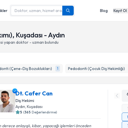
ikler
Blog
Kayıt Ol
ımı), Kuşadası - Aydın
isi yapan doktor - uzman bulundu
onti (Çene-Diş Bozuklukları)
Pedodonti (Çocuk Diş Hekimliği)
1
Dt. Cafer Can
Diş Hekimi
Aydın
, Kuşadası
5
(
365
Değerlendirme)
 derece anlayışlı, kibar, yapacağı işlemleri önceden