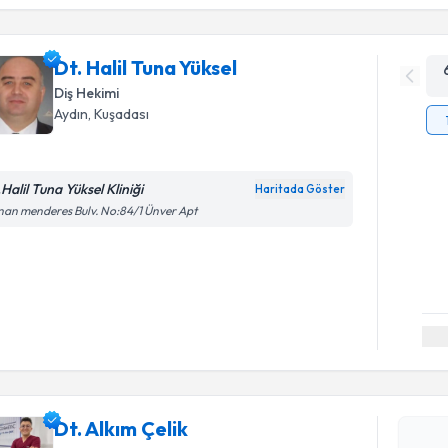
Dt. Halil Tuna Yüksel
Diş Hekimi
Aydın
, Kuşadası
Halil Tuna Yüksel Kliniği
Haritada Göster
an menderes Bulv. No:84/1 Ünver Apt
Randevu T
Dt. Alkım 
uzmandan ra
Dt. Alkım Çelik
posta ile bi