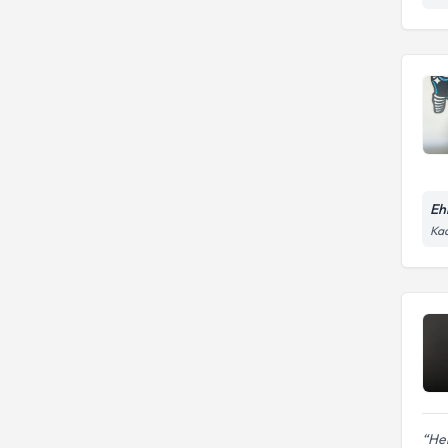
Ehi
Kad
Her