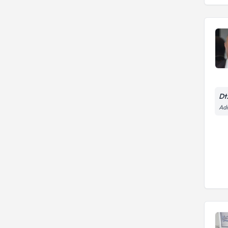
Diş Hekimliği Fakültesi
IZMIR SAGLIK BAKANLIGI KATIP
ÇELEBI ÜNIVERSITESI
Dt.
Adn