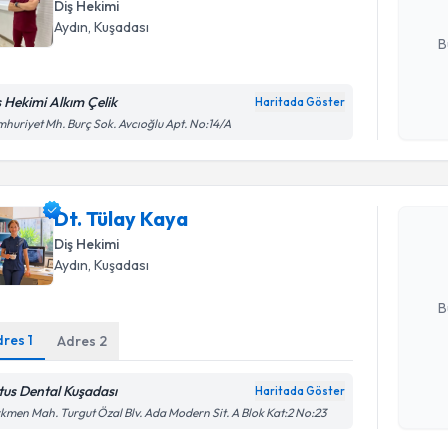
Diş Hekimi
E-posta Ad
Aydın
, Kuşadası
B
ş Hekimi Alkım Çelik
Haritada Göster
Kişisel
huriyet Mh. Burç Sok. Avcıoğlu Apt. No:14/A
Randevu T
okudum
işlenm
Dt. Tülay 
Dt. Tülay Kaya
uzmandan ra
posta ile bi
Diş Hekimi
Aydın
, Kuşadası
E-posta Ad
B
dres
1
Adres
2
Kişisel
tus Dental Kuşadası
Haritada Göster
Randevu T
okudum
kmen Mah. Turgut Özal Blv. Ada Modern Sit. A Blok Kat:2 No:23
işlenm