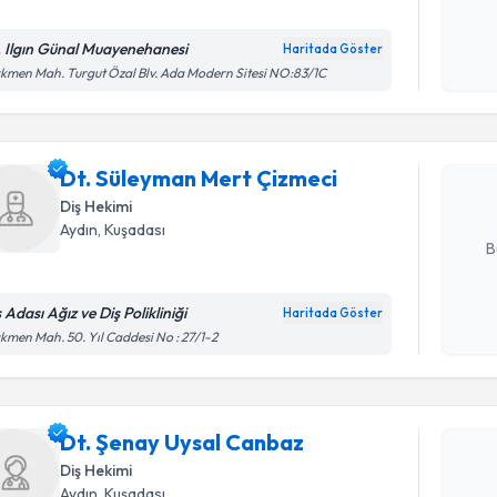
Kişisel
. Ilgın Günal Muayenehanesi
Haritada Göster
Randevu T
okudum
kmen Mah. Turgut Özal Blv. Ada Modern Sitesi NO:83/1C
işlenm
Dt. Süley
oluşturun. 
Dt. Süleyman Mert Çizmeci
hazırlandığ
Diş Hekimi
E-posta Ad
Aydın
, Kuşadası
B
 Adası Ağız ve Diş Polikliniği
Haritada Göster
Randevu T
Kişisel
kmen Mah. 50. Yıl Caddesi No : 27/1-2
okudum
işlenm
Dt. Şenay
Size bu uzm
Dt. Şenay Uysal Canbaz
hazırlandığ
Diş Hekimi
E-posta Ad
Aydın
, Kuşadası