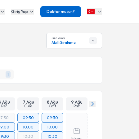
Giriş Yap
Doktor musun?
Sıralama
Akıllı Sıralama
1
6 Ağu
7 Ağu
8 Ağu
9 Ağu
Per
Cum
Cmt
Paz
17:30
09:30
09:30
19:00
10:00
10:00
19:30
10:30
10:30
Takvim