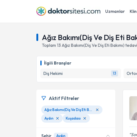
Uzmanlar
Klin
Ağız Bakımı(Diş Ve Diş Eti Bak
Toplam
13
Ağız Bakımı(Diş Ve Diş Eti Bakımı)
tedav
İlgili Branşlar
Diş Hekimi
Ortod
13
Aktif Filtreler
Ağız Bakımı(Diş Ve Diş Eti Bakımı)
Aydın
Kuşadası
Son
Şehir
Aydın