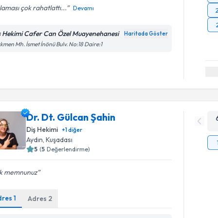
laması çok rahatlattı...
Devamı
ş Hekimi Cafer Can Özel Muayenehanesi
Haritada Göster
kmen Mh. İsmet İnönü Bulv. No:18 Daire:1
Dr. Dt. Gülcan Şahin
Diş Hekimi
+
1
diğer
Aydın
, Kuşadası
5
(
5
Değerlendirme)
k memnunuz
dres
1
Adres
2