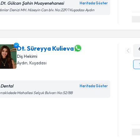
.Dt. Gülcan Şahin Muayenehanesi
Haritada Göster
ınlar Denizi MH. Hüseyin Can blv. No:22F/1 Kuşadası Aydın
Dt. Süreyya Kulieva
Diş Hekimi
Aydın
, Kuşadası
 Dental
Haritada Göster
raklıdede Mahallesi Selçuk Bulvarı No:52/BB