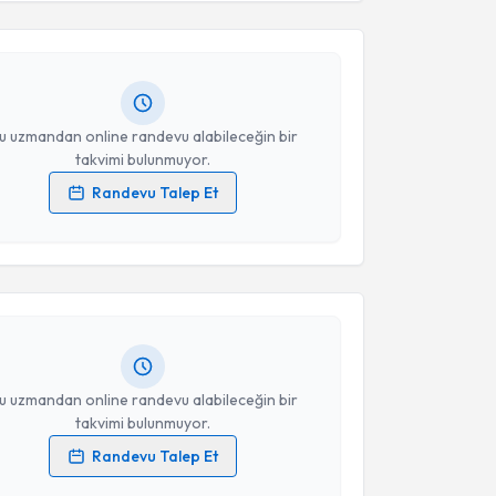
et Caba
için randevu takvimi talebi oluşturun. Size bu
Takvim Talebini Gönder
ndevu almanız için bir takvim hazırlandığında e-
lgilendireceğiz.
resiniz
u uzmandan online randevu alabileceğin bir
takvimi bulunmuyor.
Randevu Talep Et
akvimi Talebi
 verilerimin işlenmesine ilişkin
Aydınlatma Metni
'ni
 ve kişisel verilerimin belirtilen kapsamda
esini kabul ediyorum.
 Babayiğit
için randevu takvimi talebi oluşturun. Size
 randevu almanız için bir takvim hazırlandığında e-
lgilendireceğiz.
Takvim Talebini Gönder
resiniz
u uzmandan online randevu alabileceğin bir
takvimi bulunmuyor.
Randevu Talep Et
akvimi Talebi
 verilerimin işlenmesine ilişkin
Aydınlatma Metni
'ni