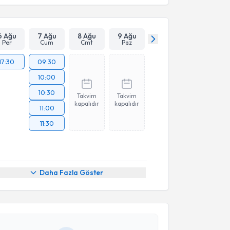
6 Ağu
7 Ağu
8 Ağu
9 Ağu
Per
Cum
Cmt
Paz
17:30
09:30
10:00
10:30
Takvim
Takvim
kapalıdır
kapalıdır
11:00
11:30
akvimi Talebi
Daha Fazla Göster
Çelik
için randevu takvimi talebi oluşturun. Size bu
ndevu almanız için bir takvim hazırlandığında e-
lgilendireceğiz.