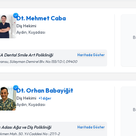
Dt. Mehm
uzmandan ra
Dt. Mehmet Caba
posta ile bi
Diş Hekimi
E-posta Ad
Aydın
, Kuşadası
B
A Dental Smile Art Polikliniği
Haritada Göster
Randevu T
Kişisel
ansu, Süleyman Demirel Blv. No:155/1 D:1, 09400
okudum
işlenm
Dt. Orhan
bu uzmandan
Dt. Orhan Babayiğit
posta ile bi
Diş Hekimi
+
1
diğer
E-posta Ad
Aydın
, Kuşadası
B
 Adası Ağız ve Diş Polikliniği
Haritada Göster
Randevu T
Kişisel
kmen Mah. 50. Yıl Caddesi No : 27/1-2