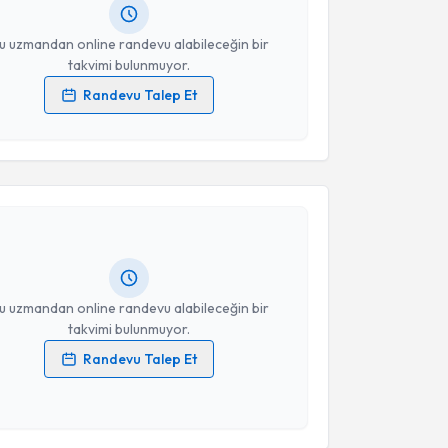
resiniz
u uzmandan online randevu alabileceğin bir
takvimi bulunmuyor.
Randevu Talep Et
 verilerimin işlenmesine ilişkin
Aydınlatma Metni
'ni
akvimi Talebi
 ve kişisel verilerimin belirtilen kapsamda
esini kabul ediyorum.
Kaya
için randevu takvimi talebi oluşturun. Size bu
Takvim Talebini Gönder
ndevu almanız için bir takvim hazırlandığında e-
lgilendireceğiz.
resiniz
u uzmandan online randevu alabileceğin bir
takvimi bulunmuyor.
Randevu Talep Et
 verilerimin işlenmesine ilişkin
Aydınlatma Metni
'ni
akvimi Talebi
 ve kişisel verilerimin belirtilen kapsamda
esini kabul ediyorum.