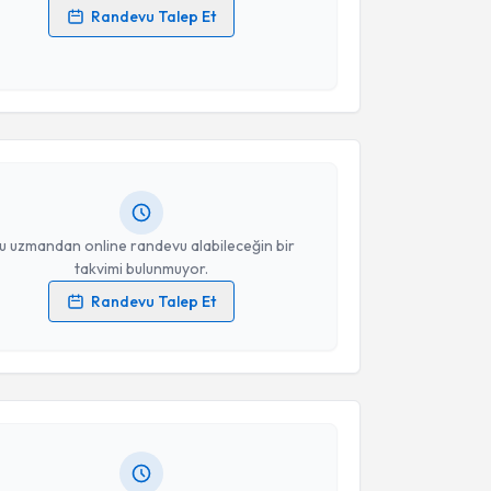
Randevu Talep Et
 verilerimin işlenmesine ilişkin
Aydınlatma Metni
'ni
akvimi Talebi
 ve kişisel verilerimin belirtilen kapsamda
esini kabul ediyorum.
man Mert Çizmeci
için randevu takvimi talebi
Takvim Talebini Gönder
Size bu uzmandan randevu almanız için bir takvim
ında e-posta ile bilgilendireceğiz.
resiniz
u uzmandan online randevu alabileceğin bir
takvimi bulunmuyor.
Randevu Talep Et
akvimi Talebi
 verilerimin işlenmesine ilişkin
Aydınlatma Metni
'ni
 ve kişisel verilerimin belirtilen kapsamda
esini kabul ediyorum.
 Uysal Canbaz
için randevu takvimi talebi oluşturun.
andan randevu almanız için bir takvim
ında e-posta ile bilgilendireceğiz.
Takvim Talebini Gönder
resiniz