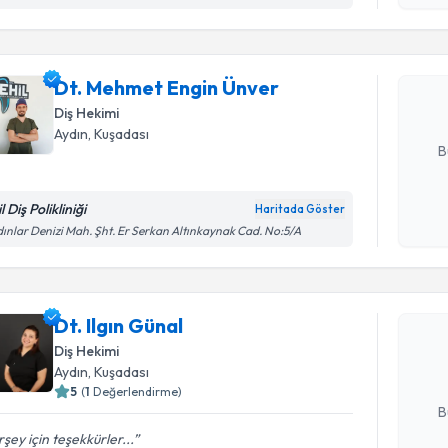
okudum
işlenm
Dt. Mehme
Size bu uzm
Dt. Mehmet Engin Ünver
hazırlandığ
Diş Hekimi
E-posta Ad
Aydın
, Kuşadası
B
l Diş Polikliniği
Haritada Göster
Kişisel
ınlar Denizi Mah. Şht. Er Serkan Altınkaynak Cad. No:5/A
Randevu T
okudum
işlenm
Dt. Ilgın 
Dt. Ilgın Günal
uzmandan ra
posta ile bi
Diş Hekimi
Aydın
, Kuşadası
E-posta Ad
5
(
1
Değerlendirme)
B
şey için teşekkürler...