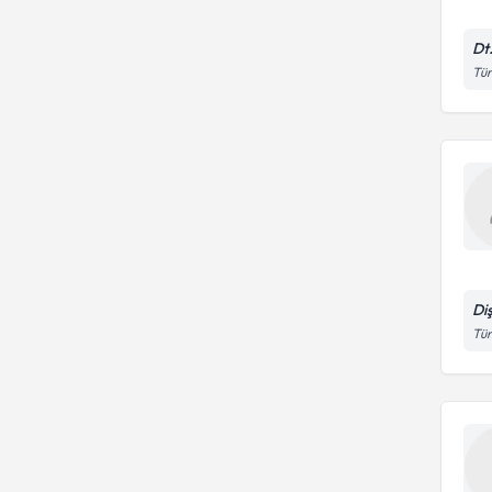
Dt
Tür
Diş
Tür