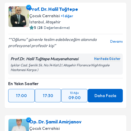
oluşturun. Size bu uzmandan randevu almanız için bir
Prof. Dr. Halil Tuğtepe
takvim hazırlandığında e-posta ile bilgilendireceğiz.
Çocuk Cerrahisi
+
1
diğer
E-posta Adresiniz
İstanbul
, Ataşehir
5
(
28
Değerlendirme)
“Oğlumu” güvenle teslim edebileceğim alanında
Devamı
profesyonel profesör kişi
Kişisel verilerimin işlenmesine ilişkin
Aydınlatma
Metni
'ni okudum ve kişisel verilerimin belirtilen
Prof.Dr. Halil Tuğtepe Muayenehanesi
Haritada Göster
kapsamda işlenmesini kabul ediyorum.
Işıklar Cad. Şenlik Sk. No:14 Kat:2 ( Ataşehir Florence Nightingale
Hastanesi Karşısı )
Takvim Talebini Gönder
En Yakın Saatler
10 Ağu
17:00
17:30
Daha Fazla
09:00
Op. Dr. Şamil Amirjanov
Çocuk Cerrahisi