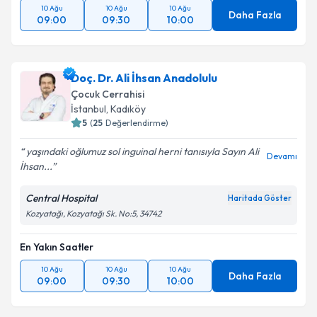
10 Ağu
10 Ağu
10 Ağu
Daha Fazla
09:00
09:30
10:00
Doç. Dr. Ali İhsan Anadolulu
Çocuk Cerrahisi
İstanbul
, Kadıköy
5
(
25
Değerlendirme)
yaşındaki oğlumuz sol inguinal herni tanısıyla Sayın Ali
Devamı
İhsan...
Central Hospital
Haritada Göster
Kozyatağı, Kozyatağı Sk. No:5, 34742
En Yakın Saatler
10 Ağu
10 Ağu
10 Ağu
Daha Fazla
09:00
09:30
10:00