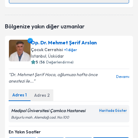
Randevu Takvimi Talebi
Op. Dr. Gökçe Kurt
için randevu takvimi talebi
Bölgenize yakın diğer uzmanlar
oluşturun. Size bu uzmandan randevu almanız için bir
takvim hazırlandığında e-posta ile bilgilendireceğiz.
Op. Dr. Mehmet Şerif Arslan
E-posta Adresiniz
Çocuk Cerrahisi
+
1
diğer
İstanbul
, Üsküdar
5
(
56
Değerlendirme)
Dr. Mehmet Şerif Hoca, oğlumuza hafta önce
Kişisel verilerimin işlenmesine ilişkin
Aydınlatma
Devamı
anestezi ile...
Metni
'ni okudum ve kişisel verilerimin belirtilen
kapsamda işlenmesini kabul ediyorum.
Adres
1
Adres
2
Takvim Talebini Gönder
Medipol Üniversitesi Çamlıca Hastanesi
Haritada Göster
Bulgurlu mah. Alemdağ cad. No:100
En Yakın Saatler