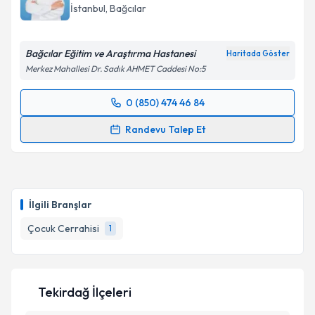
İstanbul
, Bağcılar
Bağcılar Eğitim ve Araştırma Hastanesi
Haritada Göster
Merkez Mahallesi Dr. Sadık AHMET Caddesi No:5
0 (850) 474 46 84
Randevu Takvimi Talebi
Randevu Talep Et
Op. Dr. Şamil Amirjanov
için randevu takvimi talebi
oluşturun. Size bu uzmandan randevu almanız için bir
takvim hazırlandığında e-posta ile bilgilendireceğiz.
İlgili Branşlar
E-posta Adresiniz
Çocuk Cerrahisi
1
Kişisel verilerimin işlenmesine ilişkin
Aydınlatma
Tekirdağ İlçeleri
Metni
'ni okudum ve kişisel verilerimin belirtilen
kapsamda işlenmesini kabul ediyorum.