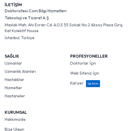
İLETİŞİM
Doktorsitesi Com Bilgi Hizmetleri
Teknoloji ve Ticaret A.Ş.
Maslak Mah. Ahi Evran Cd. A.O.S 55 Sokak No:2 Aksoy Plaza Giriş
Kat Kolektif House
İstanbul, Türkiye
SAĞLIK
PROFESYONELLER
Uzmanlar
Doktorlar İçin
Uzmanlık Alanları
Web Siteniz İçin
Hastalıklar
Kariyer
İşe Alım
Hizmetler
Hastaneler
KURUMSAL
Hakkımızda
Bize Ulaşın