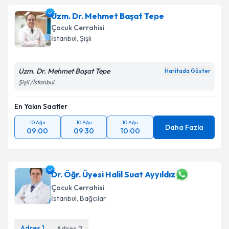
Uzm. Dr. Mehmet Başat Tepe
Çocuk Cerrahisi
İstanbul
, Şişli
Uzm. Dr. Mehmet Başat Tepe
Haritada Göster
Şişli /İstanbul
En Yakın Saatler
10 Ağu
10 Ağu
10 Ağu
Daha Fazla
09:00
09:30
10:00
Dr. Öğr. Üyesi Halil Suat Ayyıldız
Çocuk Cerrahisi
İstanbul
, Bağcılar
Adres
1
Adres
2