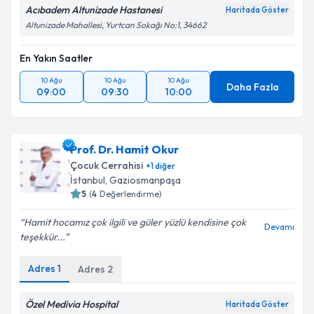
Acıbadem Altunizade Hastanesi
Haritada Göster
Altunizade Mahallesi, Yurtcan Sokağı No:1, 34662
Takvim Talebini Gönder
En Yakın Saatler
10 Ağu
10 Ağu
10 Ağu
Daha Fazla
09:00
09:30
10:00
Prof. Dr. Hamit Okur
Çocuk Cerrahisi
+
1
diğer
İstanbul
, Gaziosmanpaşa
5
(
4
Değerlendirme)
Hamit hocamız çok ilgili ve güler yüzlü kendisine çok
Devamı
teşekkür...
Adres
1
Adres
2
Özel Medivia Hospital
Haritada Göster