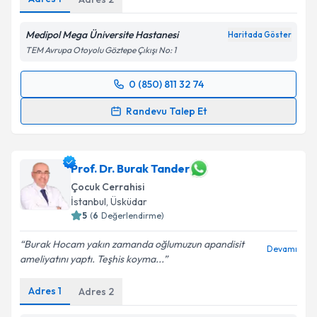
Medipol Mega Üniversite Hastanesi
Haritada Göster
TEM Avrupa Otoyolu Göztepe Çıkışı No: 1
0 (850) 811 32 74
Randevu Takvimi Talebi
Randevu Talep Et
Dr. Öğr. Üyesi Halil Suat Ayyıldız
için randevu
takvimi talebi oluşturun. Size bu uzmandan randevu
almanız için bir takvim hazırlandığında e-posta ile
Prof. Dr. Burak Tander
bilgilendireceğiz.
Çocuk Cerrahisi
İstanbul
, Üsküdar
E-posta Adresiniz
5
(
6
Değerlendirme)
Burak Hocam yakın zamanda oğlumuzun apandisit
Devamı
ameliyatını yaptı. Teşhis koyma...
Kişisel verilerimin işlenmesine ilişkin
Aydınlatma
Adres
1
Adres
2
Metni
'ni okudum ve kişisel verilerimin belirtilen
kapsamda işlenmesini kabul ediyorum.