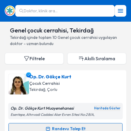
Doktor, klinik ara...
Genel çocuk cerrahisi, Tekirdağ
Tekirdağ
içinde toplam
10
Genel çocuk cerrahisi
uygulayan
doktor - uzman bulundu
Filtrele
Akıllı Sıralama
Op. Dr. Gökçe Kurt
Çocuk Cerrahisi
Tekirdağ
, Çorlu
Op. Dr. Gökçe Kurt Muayenehanesi
Haritada Göster
Esentepe, Altınvadi Caddesi Aker Evren Sitesi No:2 B/A,
Randevu Talep Et