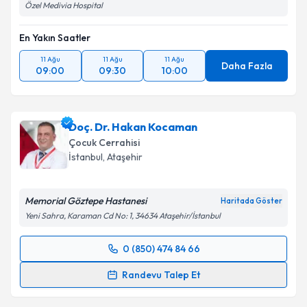
Özel Medivia Hospital
En Yakın Saatler
11 Ağu
11 Ağu
11 Ağu
Daha Fazla
09:00
09:30
10:00
Doç. Dr. Hakan Kocaman
Çocuk Cerrahisi
İstanbul
, Ataşehir
Memorial Göztepe Hastanesi
Haritada Göster
Yeni Sahra, Karaman Cd No: 1, 34634 Ataşehir/İstanbul
0 (850) 474 84 66
Randevu Takvimi Talebi
Randevu Talep Et
Doç. Dr. Hakan Kocaman
için randevu takvimi talebi