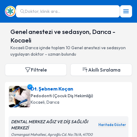
Doktor, klinik ara...
Genel anestezi ve sedasyon, Darıca -
Kocaeli
Kocaeli
Darıca
içinde toplam
10
Genel anestezi ve sedasyon
uygulayan doktor - uzman bulundu
Filtrele
Akıllı Sıralama
Dt. Şebnem Koçan
Pedodonti (Çocuk Diş Hekimliği)
Kocaeli
, Darıca
DENTAL MERKEZ AĞIZ VE DİŞ SAĞLIĞI
Haritada Göster
MERKEZİ
Osmangazi Mahallesi, Aşıroğlu Cd. No:76/A, 41700