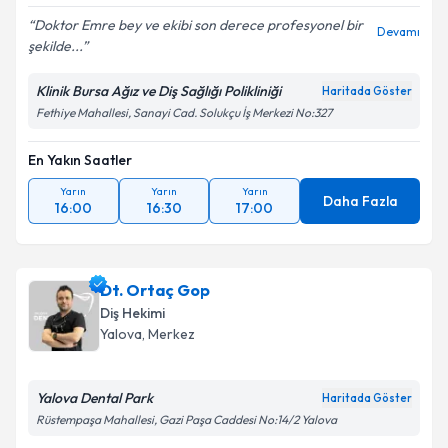
Doktor Emre bey ve ekibi son derece profesyonel bir
Devamı
şekilde...
Klinik Bursa Ağız ve Diş Sağlığı Polikliniği
Haritada Göster
Kişisel verilerimin işlenmesine ilişkin
Aydınlatma
Fethiye Mahallesi, Sanayi Cad. Solukçu İş Merkezi No:327
Metni
'ni okudum ve kişisel verilerimin belirtilen
kapsamda işlenmesini kabul ediyorum.
En Yakın Saatler
Yarın
Yarın
Yarın
Takvim Talebini Gönder
Daha Fazla
16:00
16:30
17:00
Dt. Ortaç Gop
Diş Hekimi
Yalova
, Merkez
Yalova Dental Park
Haritada Göster
Rüstempaşa Mahallesi, Gazi Paşa Caddesi No:14/2 Yalova