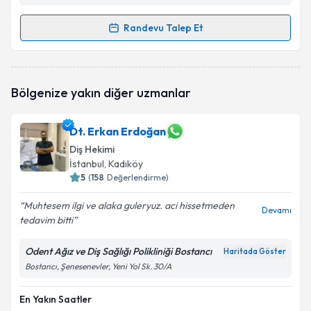
Randevu Talep Et
Randevu Takvimi Talebi
Dt. Şebnem Koçan
için randevu takvimi talebi
Bölgenize yakın diğer uzmanlar
oluşturun. Size bu uzmandan randevu almanız için bir
takvim hazırlandığında e-posta ile bilgilendireceğiz.
Dt. Erkan Erdoğan
E-posta Adresiniz
Diş Hekimi
İstanbul
, Kadıköy
5
(
158
Değerlendirme)
Kişisel verilerimin işlenmesine ilişkin
Aydınlatma
Muhtesem ilgi ve alaka guleryuz. aci hissetmeden
Devamı
Metni
'ni okudum ve kişisel verilerimin belirtilen
tedavim bitti
kapsamda işlenmesini kabul ediyorum.
Odent Ağız ve Diş Sağlığı Polikliniği Bostancı
Haritada Göster
Bostancı, Şenesenevler, Yeni Yol Sk. 30/A
Takvim Talebini Gönder
En Yakın Saatler