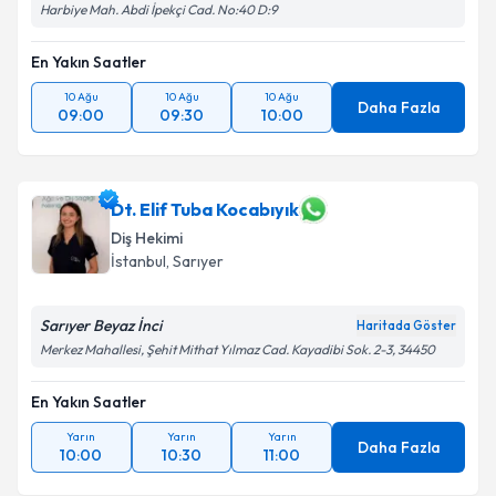
Harbiye Mah. Abdi İpekçi Cad. No:40 D:9
En Yakın Saatler
10 Ağu
10 Ağu
10 Ağu
Daha Fazla
09:00
09:30
10:00
Dt. Elif Tuba Kocabıyık
Diş Hekimi
İstanbul
, Sarıyer
Sarıyer Beyaz İnci
Haritada Göster
Merkez Mahallesi, Şehit Mithat Yılmaz Cad. Kayadibi Sok. 2-3, 34450
En Yakın Saatler
Yarın
Yarın
Yarın
Daha Fazla
10:00
10:30
11:00