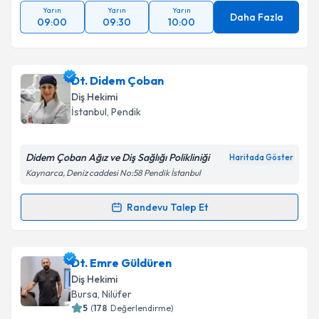
Yarın
Yarın
Yarın
Daha Fazla
09:00
09:30
10:00
Dt. Didem Çoban
Diş Hekimi
İstanbul
, Pendik
Didem Çoban Ağız ve Diş Sağlığı Polikliniği
Haritada Göster
Kaynarca, Deniz caddesi No:58 Pendik İstanbul
Randevu Talep Et
Randevu Takvimi Talebi
Dt. Didem Çoban
için randevu takvimi talebi
Dt. Emre Güldüren
oluşturun. Size bu uzmandan randevu almanız için bir
Diş Hekimi
takvim hazırlandığında e-posta ile bilgilendireceğiz.
Bursa
, Nilüfer
5
(
178
Değerlendirme)
E-posta Adresiniz