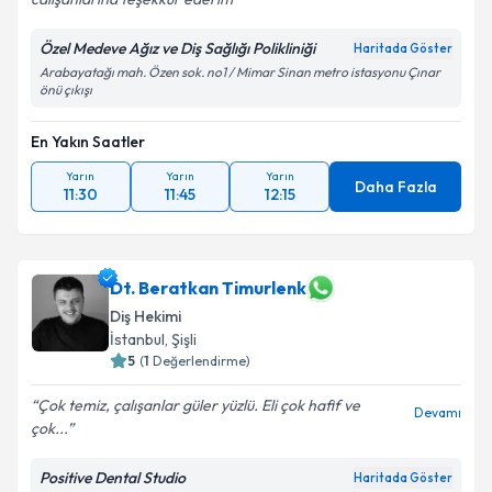
Özel Medeve Ağız ve Diş Sağlığı Polikliniği
Kişisel verilerimin işlenmesine ilişkin
Aydınlatma
Haritada Göster
Metni
'ni okudum ve kişisel verilerimin belirtilen
Arabayatağı mah. Özen sok. no1 / Mimar Sinan metro istasyonu Çınar
önü çıkışı
kapsamda işlenmesini kabul ediyorum.
En Yakın Saatler
Takvim Talebini Gönder
Yarın
Yarın
Yarın
Daha Fazla
11:30
11:45
12:15
Dt. Beratkan Timurlenk
Diş Hekimi
İstanbul
, Şişli
5
(
1
Değerlendirme)
Çok temiz, çalışanlar güler yüzlü. Eli çok hafif ve
Devamı
çok...
Positive Dental Studio
Haritada Göster