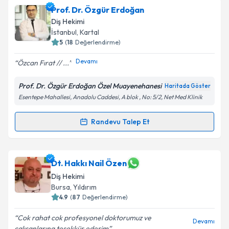
Prof. Dr. Özgür Erdoğan
Diş Hekimi
İstanbul
, Kartal
5
(
18
Değerlendirme)
Devamı
Özcan Fırat // ...
Prof. Dr. Özgür Erdoğan Özel Muayenehanesi
Haritada Göster
Esentepe Mahallesi, Anadolu Caddesi, A blok , No: 5/2, Net Med Klinik
Randevu Talep Et
Randevu Takvimi Talebi
Prof. Dr. Özgür Erdoğan
için randevu takvimi talebi
Dt. Hakkı Nail Özen
oluşturun. Size bu uzmandan randevu almanız için bir
Diş Hekimi
takvim hazırlandığında e-posta ile bilgilendireceğiz.
Bursa
, Yıldırım
4.9
(
87
Değerlendirme)
E-posta Adresiniz
Cok rahat cok profesyonel doktorumuz ve
Devamı
calışanlarına teşekkür ederim