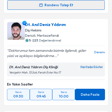
Randevu Talep Et
Randevu Takvimi Talebi
Dt. Ortaç Gop
için randevu takvimi talebi oluşturun.
Dt. Anıl Deniz Yıldırım
Size bu uzmandan randevu almanız için bir takvim
Diş Hekimi
hazırlandığında e-posta ile bilgilendireceğiz.
Denizli
, Merkezefendi
5
(
223
Değerlendirme)
E-posta Adresiniz
Doktorumuz tam zamanında bizimle ilgilendi, güler
Devamı
yüzü ve açıklayıcı bilgilendirme...
Dt. Anıl Deniz Yıldırım Diş Kliniği
Haritada Göster
Kişisel verilerimin işlenmesine ilişkin
Aydınlatma
Yenişehir Mah. 13.Sok.Ferah Evler No:17
Metni
'ni okudum ve kişisel verilerimin belirtilen
kapsamda işlenmesini kabul ediyorum.
En Yakın Saatler
Yarın
Yarın
Yarın
Takvim Talebini Gönder
Daha Fazla
09:30
09:45
10:00