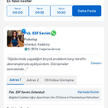
En Yakın Saatler
Yarın
Yarın
Yarın
Daha Fazla
09:00
09:55
10:50
Psk. Elif Sevim
Psikoloji
İstanbul
, Kadıköy
5
(
1576
Değerlendirme)
İlişkilerimde yaşadığım birçok problemi karşı tarafın
Devamı
davranışlarıyla açıklıyordum. Görüşmeler
sonrasında...
Adres
1
Adres
2
Online Görüşme
Psk. Elif Sevim (İstanbul)
Haritada Göster
Bağdat Caddesi Uğur Apartmanı No:72 Daire:4 (Fenerbahçe Mahallesi)