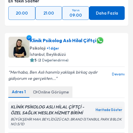
En Yakın Saatler
Yarın
20:00
21:00
Daha Fazla
09:00
Klinik Psikolog Aslı Hilal Çiftçi
Psikoloji
+
1
diğer
İstanbul
, Beylikdüzü
5
(
2
Değerlendirme)
Merhaba, Ben Aslı hanım'a yaklaşık birkaç aydır
Devamı
gidiyorum ve gerçekten...
Adres
1
Online Görüşme
KLİNİK PSİKOLOG ASLI HİLAL ÇİFTÇİ -
Haritada Göster
ÖZEL SAĞLIK MESLEK HİZMET BİRİMİ
BÜYÜKŞEHİR MAH. BEYLİDÜZÜ CAD. BRAND İSTANBUL PARK B BLOK
NO:5/1D