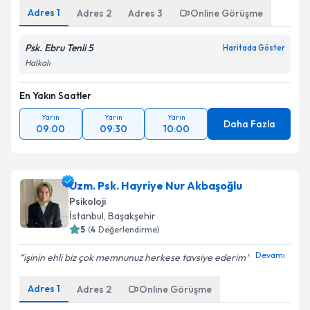
Adres
1
Adres
2
Adres
3
Online Görüşme
Psk. Ebru Tenli 5
Haritada Göster
Halkalı
En Yakın Saatler
Yarın
Yarın
Yarın
Daha Fazla
09:00
09:30
10:00
Uzm. Psk. Hayriye Nur Akbaşoğlu
Psikoloji
İstanbul
, Başakşehir
5
(
4
Değerlendirme)
Devamı
işinin ehli biz çok memnunuz herkese tavsiye ederim
Adres
1
Adres
2
Online Görüşme