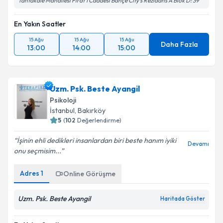
Tahtakale Mahallesi Fırat 1 Caddesi Bahçe City's Rezidans A Blok D: 39
En Yakın Saatler
15 Ağu
15 Ağu
15 Ağu
Daha Fazla
13:00
14:00
15:00
Uzm. Psk. Beste Ayangil
Psikoloji
İstanbul
, Bakırköy
5
(
102
Değerlendirme)
İşinin ehli dedikleri insanlardan biri beste hanım iyiki
Devamı
onu seçmisim...
Adres
1
Online Görüşme
Uzm. Psk. Beste Ayangil
Haritada Göster