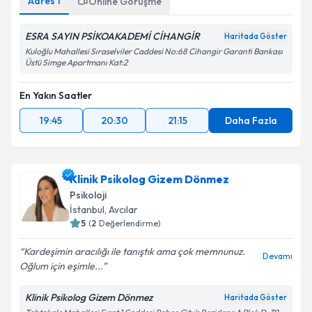
Adres
1
Online Görüşme
ESRA SAYIN PSİKOAKADEMİ CİHANGİR
Haritada Göster
Kuloğlu Mahallesi Sıraselviler Caddesi No:68 Cihangir Garanti Bankası
Üstü Simge Apartmanı Kat:2
En Yakın Saatler
19:45
20:30
21:15
Daha Fazla
Klinik Psikolog Gizem Dönmez
Psikoloji
İstanbul
, Avcılar
5
(
2
Değerlendirme)
Kardeşimin aracılığı ile tanıştık ama çok memnunuz.
Devamı
Oğlum için eşimle...
Klinik Psikolog Gizem Dönmez
Haritada Göster