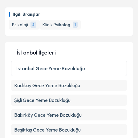
Psk. Merve Öz
için randevu takvimi talebi oluşturun.
Size bu uzmandan randevu almanız için bir takvim
İlgili Branşlar
hazırlandığında e-posta ile bilgilendireceğiz.
Psikoloji
Klinik Psikolog
3
1
E-posta Adresiniz
İstanbul İlçeleri
Kişisel verilerimin işlenmesine ilişkin
Aydınlatma
Metni
'ni okudum ve kişisel verilerimin belirtilen
İstanbul
Gece Yeme Bozukluğu
kapsamda işlenmesini kabul ediyorum.
Kadıköy
Gece Yeme Bozukluğu
Takvim Talebini Gönder
Şişli
Gece Yeme Bozukluğu
Bakırköy
Gece Yeme Bozukluğu
Beşiktaş
Gece Yeme Bozukluğu