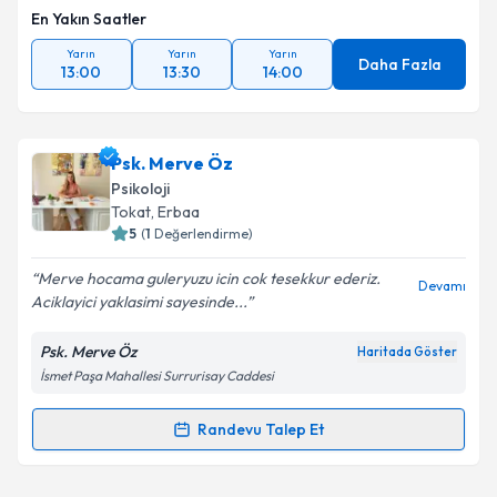
En Yakın Saatler
Yarın
Yarın
Yarın
Daha Fazla
13:00
13:30
14:00
Psk. Merve Öz
Psikoloji
Tokat
, Erbaa
5
(
1
Değerlendirme)
Merve hocama guleryuzu icin cok tesekkur ederiz.
Devamı
Aciklayici yaklasimi sayesinde...
Psk. Merve Öz
Haritada Göster
İsmet Paşa Mahallesi Surrurisay Caddesi
Randevu Talep Et
Randevu Takvimi Talebi