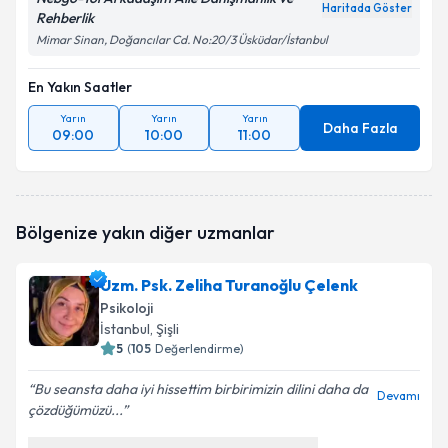
Haritada Göster
Rehberlik
Mimar Sinan, Doğancılar Cd. No:20/3 Üsküdar/İstanbul
En Yakın Saatler
Yarın
Yarın
Yarın
Daha Fazla
09:00
10:00
11:00
Bölgenize yakın diğer uzmanlar
Uzm. Psk. Zeliha Turanoğlu Çelenk
Psikoloji
İstanbul
, Şişli
5
(
105
Değerlendirme)
Bu seansta daha iyi hissettim birbirimizin dilini daha da
Devamı
çözdüğümüzü...