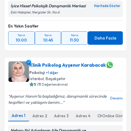
İyice Hisset Psikolojik Danışmanlık Merkezi
Haritada Göster
Eski Habipler, Nergisler Sk. No:6
En Yakın Saatler
Yarın
Yarın
Yarın
Daha Fazla
10:00
10:45
11:30
Klinik Psikolog Ayşenur Karabacak
Psikoloji
+
1
diğer
İstanbul
, Başakşehir
5
(
11
Değerlendirme)
Ayşenur Hanım’la başladığımız, danışmanlık sürecinde
Devamı
tespitleri ve yaklaşımı benim...
Adres
1
Adres
2
Adres
3
Adres
4
Online Görüşm
Nebgo-Yol Arkadaşım Aile Danışmanlık ve