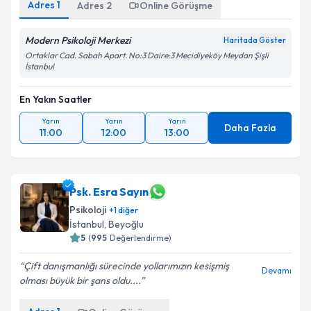
Adres
1
Adres
2
Online Görüşme
Modern Psikoloji Merkezi
Haritada Göster
Ortaklar Cad. Sabah Apart. No:3 Daire:3 Mecidiyeköy Meydan Şişli
İstanbul
En Yakın Saatler
Yarın
Yarın
Yarın
Daha Fazla
11:00
12:00
13:00
Psk. Esra Sayın
Psikoloji
+
1
diğer
İstanbul
, Beyoğlu
5
(
995
Değerlendirme)
Çift danışmanlığı sürecinde yollarımızın kesişmiş
Devamı
olması büyük bir şans oldu....