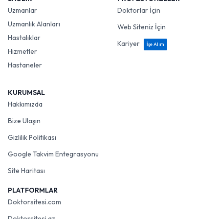
Uzmanlar
Doktorlar İçin
Uzmanlık Alanları
Web Siteniz İçin
Hastalıklar
Kariyer
İşe Alım
Hizmetler
Hastaneler
KURUMSAL
Hakkımızda
Bize Ulaşın
Gizlilik Politikası
Google Takvim Entegrasyonu
Site Haritası
PLATFORMLAR
Doktorsitesi.com
Doktorsitesi.az