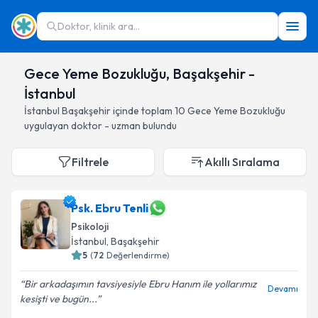
Doktor, klinik ara...
Gece Yeme Bozukluğu, Başakşehir -
İstanbul
İstanbul
Başakşehir
içinde toplam
10
Gece Yeme Bozukluğu
uygulayan doktor - uzman bulundu
Filtrele
Akıllı Sıralama
Psk. Ebru Tenli
Psikoloji
İstanbul
, Başakşehir
5
(
72
Değerlendirme)
Bir arkadaşımın tavsiyesiyle Ebru Hanım ile yollarımız
Devamı
kesişti ve bugün...