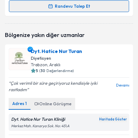
Randevu Talep Et
Randevu Takvimi Talebi
Dyt. Ayşe Nisa Kul
için randevu takvimi talebi
Bölgenize yakın diğer uzmanlar
oluşturun. Size bu uzmandan randevu almanız için bir
takvim hazırlandığında e-posta ile bilgilendireceğiz.
Dyt. Hatice Nur Turan
E-posta Adresiniz
Diyetisyen
Trabzon
, Araklı
5
(
30
Değerlendirme)
Çok verimli bir süre geçiriyoruz kendisiyle iyiki
Kişisel verilerimin işlenmesine ilişkin
Aydınlatma
Devamı
rastladım
Metni
'ni okudum ve kişisel verilerimin belirtilen
kapsamda işlenmesini kabul ediyorum.
Adres
1
Online Görüşme
Takvim Talebini Gönder
Dyt. Hatice Nur Turan Kliniği
Haritada Göster
Merkez Mah. Kanarya Sok. No: 45\A