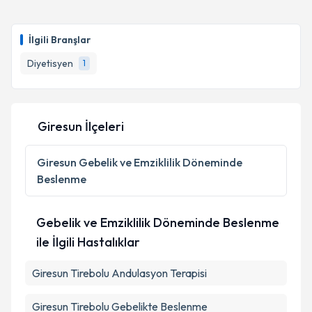
Uzm. Dyt. Tevhide Çelenk
için randevu takvimi
talebi oluşturun. Size bu uzmandan randevu almanız
İlgili Branşlar
için bir takvim hazırlandığında e-posta ile
bilgilendireceğiz.
Diyetisyen
1
E-posta Adresiniz
Giresun İlçeleri
Kişisel verilerimin işlenmesine ilişkin
Aydınlatma
Giresun
Gebelik ve Emziklilik Döneminde
Metni
'ni okudum ve kişisel verilerimin belirtilen
Beslenme
kapsamda işlenmesini kabul ediyorum.
Gebelik ve Emziklilik Döneminde Beslenme
Takvim Talebini Gönder
ile İlgili Hastalıklar
Giresun Tirebolu Andulasyon Terapisi
Giresun Tirebolu Gebelikte Beslenme