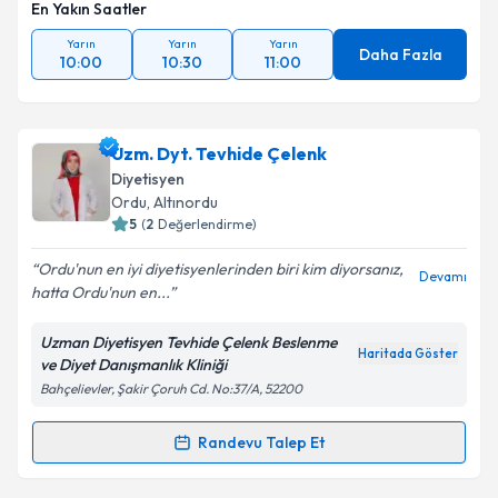
En Yakın Saatler
Yarın
Yarın
Yarın
Daha Fazla
10:00
10:30
11:00
Uzm. Dyt. Tevhide Çelenk
Diyetisyen
Ordu
, Altınordu
5
(
2
Değerlendirme)
Ordu'nun en iyi diyetisyenlerinden biri kim diyorsanız,
Devamı
hatta Ordu'nun en...
Uzman Diyetisyen Tevhide Çelenk Beslenme
Haritada Göster
ve Diyet Danışmanlık Kliniği
Bahçelievler, Şakir Çoruh Cd. No:37/A, 52200
Randevu Talep Et
Randevu Takvimi Talebi