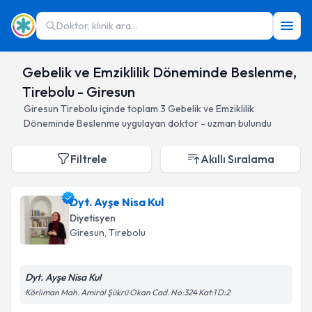
Doktor, klinik ara...
Gebelik ve Emziklilik Döneminde Beslenme,
Tirebolu - Giresun
Giresun
Tirebolu
içinde toplam
3
Gebelik ve Emziklilik
Döneminde Beslenme
uygulayan doktor - uzman bulundu
Filtrele
Akıllı Sıralama
Dyt. Ayşe Nisa Kul
Diyetisyen
Giresun
, Tirebolu
Dyt. Ayşe Nisa Kul
Körliman Mah. Amiral Şükrü Okan Cad. No:324 Kat:1 D:2