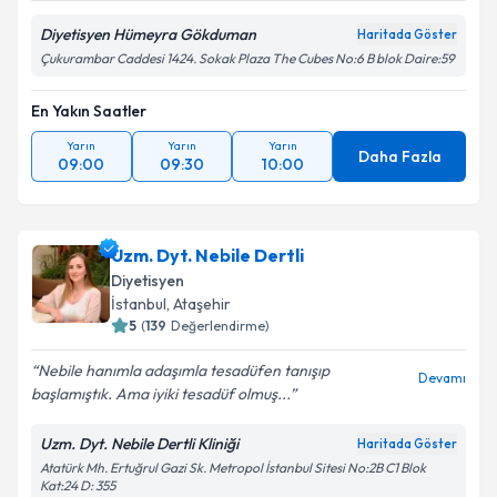
Diyetisyen Hümeyra Gökduman
Haritada Göster
Çukurambar Caddesi 1424. Sokak Plaza The Cubes No:6 B blok Daire:59
En Yakın Saatler
Yarın
Yarın
Yarın
Daha Fazla
09:00
09:30
10:00
Uzm. Dyt. Nebile Dertli
Diyetisyen
İstanbul
,
Ataşehir
5
(
139
Değerlendirme)
Nebile hanımla adaşımla tesadüfen tanışıp
Devamı
başlamıştık. Ama iyiki tesadüf olmuş...
Uzm. Dyt. Nebile Dertli Kliniği
Haritada Göster
Atatürk Mh. Ertuğrul Gazi Sk. Metropol İstanbul Sitesi No:2B C1 Blok