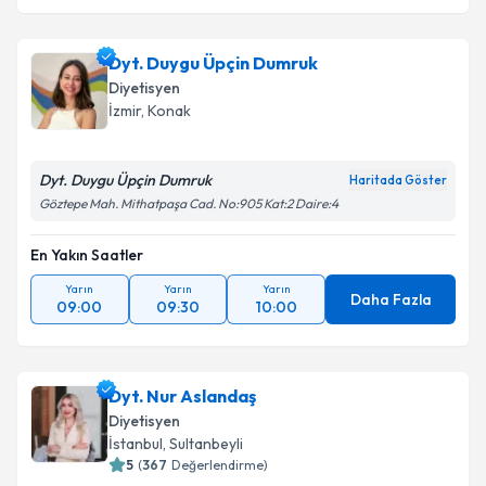
Dyt. Duygu Üpçin Dumruk
Diyetisyen
İzmir
,
Konak
Dyt. Duygu Üpçin Dumruk
Haritada Göster
Göztepe Mah. Mithatpaşa Cad. No:905 Kat:2 Daire:4
En Yakın Saatler
Yarın
Yarın
Yarın
Daha Fazla
09:00
09:30
10:00
Dyt. Nur Aslandaş
Diyetisyen
İstanbul
,
Sultanbeyli
5
(
367
Değerlendirme)