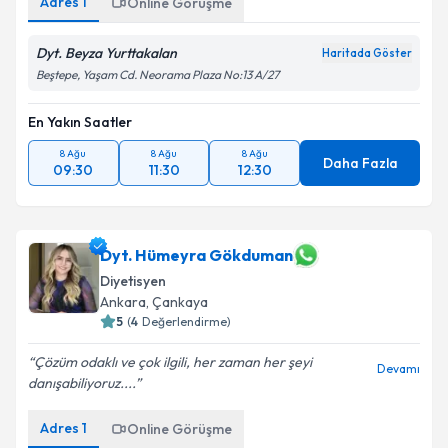
Adres
1
Online Görüşme
Dyt. Beyza Yurttakalan
Haritada Göster
Beştepe, Yaşam Cd. Neorama Plaza No:13 A/27
En Yakın Saatler
8 Ağu
8 Ağu
8 Ağu
Daha Fazla
09:30
11:30
12:30
Dyt. Hümeyra Gökduman
Diyetisyen
Ankara
,
Çankaya
5
(
4
Değerlendirme)
Çözüm odaklı ve çok ilgili, her zaman her şeyi
Devamı
danışabiliyoruz....
Adres
1
Online Görüşme