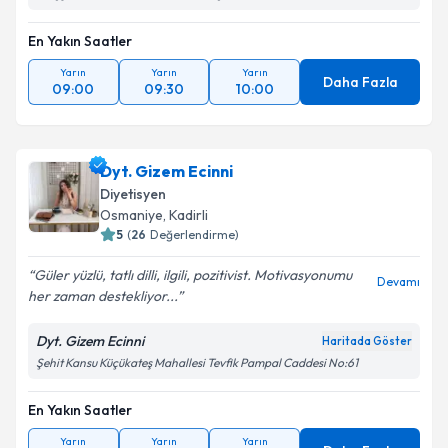
Kirişçi Mah. 45.Sok No:5/107 Akın İş Merkezi
En Yakın Saatler
Yarın
Yarın
Yarın
Daha Fazla
09:00
09:30
10:00
Dyt. Gizem Ecinni
Diyetisyen
Osmaniye
,
Kadirli
5
(
26
Değerlendirme)
Güler yüzlü, tatlı dilli, ilgili, pozitivist. Motivasyonumu
Devamı
her zaman destekliyor...
Dyt. Gizem Ecinni
Haritada Göster
Şehit Kansu Küçükateş Mahallesi Tevfik Pampal Caddesi No:61
En Yakın Saatler