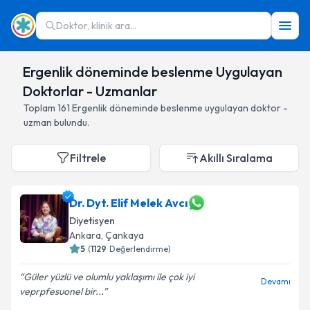
Doktor, klinik ara...
Ergenlik döneminde beslenme Uygulayan
Doktorlar - Uzmanlar
Toplam
161
Ergenlik döneminde beslenme
uygulayan doktor -
uzman bulundu.
Filtrele
Akıllı Sıralama
Dr. Dyt. Elif Melek Avcı
Diyetisyen
Ankara
,
Çankaya
5
(
1129
Değerlendirme)
Güler yüzlü ve olumlu yaklaşımı ile çok iyi
Devamı
veprpfesuonel bir...