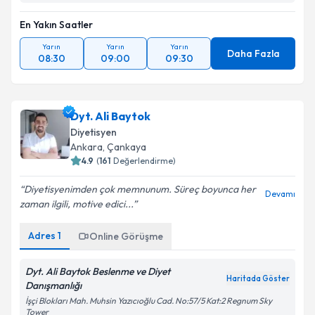
En Yakın Saatler
Yarın
Yarın
Yarın
Daha Fazla
08:30
09:00
09:30
Dyt. Ali Baytok
Diyetisyen
Ankara
,
Çankaya
4.9
(
161
Değerlendirme)
Diyetisyenimden çok memnunum. Süreç boyunca her
Devamı
zaman ilgili, motive edici...
Adres
1
Online Görüşme
Dyt. Ali Baytok Beslenme ve Diyet
Haritada Göster
Danışmanlığı
İşçi Blokları Mah. Muhsin Yazıcıoğlu Cad. No:57/5 Kat:2 Regnum Sky