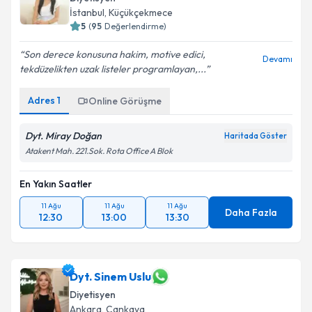
Diyetisyen
E-posta Adresiniz
İstanbul
,
Küçükçekmece
5
(
95
Değerlendirme)
Son derece konusuna hakim, motive edici,
Devamı
tekdüzelikten uzak listeler programlayan,...
Kişisel verilerimin işlenmesine ilişkin
Aydınlatma
Metni
'ni okudum ve kişisel verilerimin belirtilen
Adres
1
Online Görüşme
kapsamda işlenmesini kabul ediyorum.
Dyt. Miray Doğan
Haritada Göster
Takvim Talebini Gönder
Atakent Mah. 221.Sok. Rota Office A Blok
En Yakın Saatler
11 Ağu
11 Ağu
11 Ağu
Daha Fazla
12:30
13:00
13:30
Dyt. Sinem Uslu
Diyetisyen