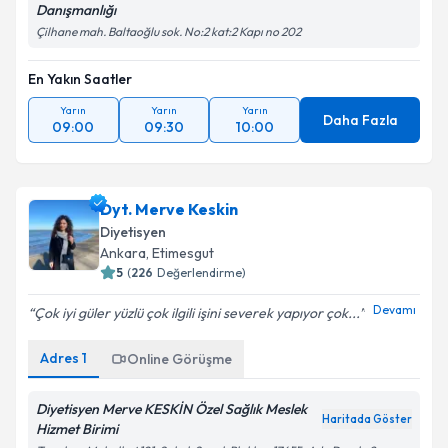
Danışmanlığı
Çilhane mah. Baltaoğlu sok. No:2 kat:2 Kapı no 202
En Yakın Saatler
Yarın
Yarın
Yarın
Daha Fazla
09:00
09:30
10:00
Dyt. Merve Keskin
Diyetisyen
Ankara
,
Etimesgut
5
(
226
Değerlendirme)
Devamı
Çok iyi güler yüzlü çok ilgili işini severek yapıyor çok...
Adres
1
Online Görüşme
Diyetisyen Merve KESKİN Özel Sağlık Meslek
Haritada Göster
Hizmet Birimi