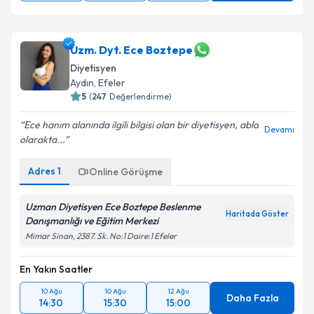
Uzm. Dyt. Ece Boztepe
Diyetisyen
Aydın
,
Efeler
5
(
247
Değerlendirme)
Ece hanım alanında ilgili bilgisi olan bir diyetisyen, abla
Devamı
olarakta...
Adres
1
Online Görüşme
Uzman Diyetisyen Ece Boztepe Beslenme
Haritada Göster
Danışmanlığı ve Eğitim Merkezi
Mimar Sinan, 2387. Sk. No:1 Daire:1 Efeler
En Yakın Saatler
10 Ağu
10 Ağu
12 Ağu
Daha Fazla
14:30
15:30
15:00