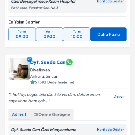
Özel Büyükçekmece Kolan Hospital
Haritada Göster
Fatih Mah. Fedakar Sok. No:3
En Yakın Saatler
Yarın
Yarın
Yarın
Daha Fazla
09:00
09:30
10:00
Dyt. Sueda Can
Diyetisyen
Ankara
,
Sincan
5
(
582
Değerlendirme)
. haftayı bugün bitirdik. kilo verdim, doktorumun
Devamı
sayesinde Hem çok...
Adres
1
Online Görüşme
Dyt. Sueda Can Özel Muayenehane
Haritada Göster