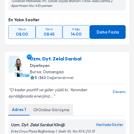
Tunahan Mahallesi 191. Sokak Soyak Blokları 17655-Ada Damla 2
Apartmanı No: 4 Eryaman
En Yakın Saatler
Yarın
Yarın
9 Ağu
Daha Fazla
08:00
08:45
14:00
Uzm. Dyt. Zelal Sarıbal
Diyetisyen
Bursa
,
Osmangazi
5
(
362
Değerlendirme)
O kadar pozitif ve güler yüzlü ki. Yanından
Devamı
ayrıldığınızda enerjiniz...
Adres
1
Online Görüşme
Uzm. Dyt. Zelal Sarıbal Kliniği
Haritada Göster
Evke Onyx Plaza Bağlarbaşı 1. Sedir Sk. No:10 K:2 D:13