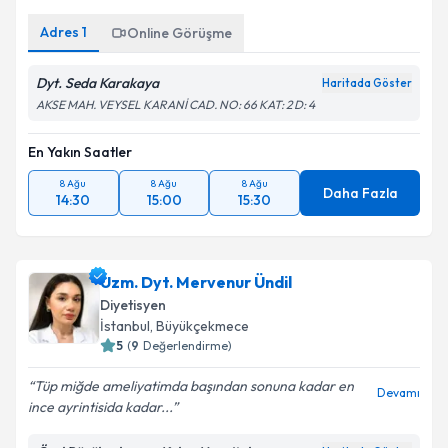
Adres
1
Online Görüşme
Dyt. Seda Karakaya
Haritada Göster
AKSE MAH. VEYSEL KARANİ CAD. NO: 66 KAT: 2 D: 4
En Yakın Saatler
8 Ağu
8 Ağu
8 Ağu
Daha Fazla
14:30
15:00
15:30
Uzm. Dyt. Mervenur Ündil
Diyetisyen
İstanbul
,
Büyükçekmece
5
(
9
Değerlendirme)
Tüp miğde ameliyatimda başından sonuna kadar en
Devamı
ince ayrintisida kadar...