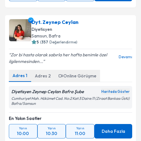
Dyt. Zeynep Ceylan
Diyetisyen
Samsun
,
Bafra
5
(
357
Değerlendirme)
Zor bi hasta olarak sabırla her hafta benimle özel
Devamı
ilgilenmesinden...
Adres
1
Adres
2
Online Görüşme
Diyetisyen Zeynep Ceylan Bafra Şube
Haritada Göster
Cumhuriyet Mah. Hükümet Cad. No:2 Kat:3 Daire:11 (Ziraat Bankası Üstü)
Bafra/Samsun
En Yakın Saatler
Yarın
Yarın
Yarın
Daha Fazla
10:00
10:30
11:00