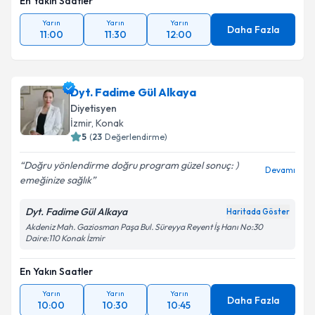
En Yakın Saatler
Yarın
Yarın
Yarın
Daha Fazla
11:00
11:30
12:00
Dyt. Fadime Gül Alkaya
Diyetisyen
İzmir
,
Konak
5
(
23
Değerlendirme)
Doğru yönlendirme doğru program güzel sonuç: )
Devamı
emeğinize sağlık
Dyt. Fadime Gül Alkaya
Haritada Göster
Akdeniz Mah. Gaziosman Paşa Bul. Süreyya Reyent İş Hanı No:30
Daire:110 Konak İzmir
En Yakın Saatler
Yarın
Yarın
Yarın
Daha Fazla
10:00
10:30
10:45