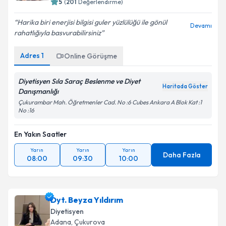
5
(
201
Değerlendirme)
Harika biri enerjisi bilgisi guler yüzlülüğü ile gönül
Devamı
rahatlığıyla basvurabilirsiniz
Adres
1
Online Görüşme
Diyetisyen Sıla Saraç Beslenme ve Diyet
Haritada Göster
Danışmanlığı
Çukurambar Mah. Öğretmenler Cad. No :6 Cubes Ankara A Blok Kat :1
No :16
En Yakın Saatler
Yarın
Yarın
Yarın
Daha Fazla
08:00
09:30
10:00
Dyt. Beyza Yıldırım
Diyetisyen