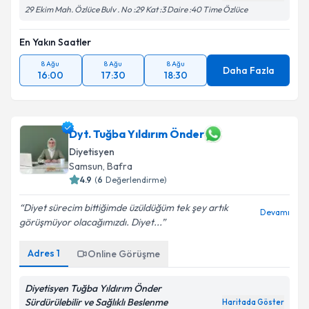
Takvim Talebini Gönder
29 Ekim Mah. Özlüce Bulv . No :29 Kat :3 Daire :40 Time Özlüce
En Yakın Saatler
8 Ağu
8 Ağu
8 Ağu
Daha Fazla
16:00
17:30
18:30
Dyt. Tuğba Yıldırım Önder
Diyetisyen
Samsun
,
Bafra
4.9
(
6
Değerlendirme)
Diyet sürecim bittiğimde üzüldüğüm tek şey artık
Devamı
görüşmüyor olacağımızdı. Diyet...
Adres
1
Online Görüşme
Diyetisyen Tuğba Yıldırım Önder
Sürdürülebilir ve Sağlıklı Beslenme
Haritada Göster