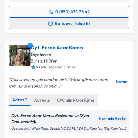
Kat:24 D: 355
0 (850) 474 78 42
Randevu Takvimi Talebi
Randevu Talep Et
Uzm. Dyt. Nebile Dertli
için randevu takvimi talebi
oluşturun. Size bu uzmandan randevu almanız için bir
Dyt. Ecren Acar Kamış
takvim hazırlandığında e-posta ile bilgilendireceğiz.
Diyetisyen
E-posta Adresiniz
Bursa
,
Nilüfer
5
(
126
Değerlendirme)
Çok sevecen çok candan birisi Görür görmez zaten
Devamı
içim ısındı İnşallah onunla...
Kişisel verilerimin işlenmesine ilişkin
Aydınlatma
Metni
'ni okudum ve kişisel verilerimin belirtilen
Adres
1
Adres
2
Online Görüşme
kapsamda işlenmesini kabul ediyorum.
Dyt. Ecren Acar Kamış Beslenme ve Diyet
Haritada Göster
Takvim Talebini Gönder
Danışmanlığı
Üçevler Mahallesi Ritim Sokak NOS 3 PLAZA Dış Kapı No:13 İç Kapı No:5