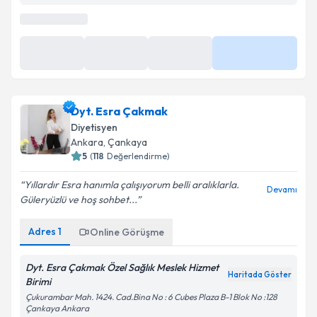
En Yakın Saatler
21 Ağu
21 Ağu
27 Ağu
Daha Fazla
15:30
17:00
09:30
Dyt. Esra Çakmak
Diyetisyen
Ankara
,
Çankaya
5
(
118
Değerlendirme)
Yıllardır Esra hanımla çalışıyorum belli aralıklarla.
Devamı
Güleryüzlü ve hoş sohbet...
Adres
1
Online Görüşme
Dyt. Esra Çakmak Özel Sağlık Meslek Hizmet
Haritada Göster
Birimi
Çukurambar Mah. 1424. Cad.Bina No : 6 Cubes Plaza B-1 Blok No :128
Çankaya Ankara