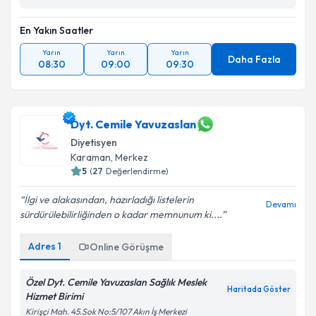
Tower
En Yakın Saatler
Yarın
Yarın
Yarın
Daha Fazla
08:30
09:00
09:30
Dyt. Cemile Yavuzaslan
Diyetisyen
Karaman
,
Merkez
5
(
27
Değerlendirme)
İlgi ve alakasından, hazırladığı listelerin
Devamı
sürdürülebilirliğinden o kadar memnunum ki....
Adres
1
Online Görüşme
Özel Dyt. Cemile Yavuzaslan Sağlık Meslek
Haritada Göster
Hizmet Birimi