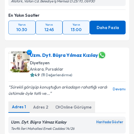
Atatürk, Vatan Cd. Belediye İş Merkezi D:23/70, 06930
En Yakın Saatler
Yarın
Yarın
Yarın
Daha Fazla
10:30
12:45
13:00
Uzm. Dyt. Büşra Yılmaz Kızılay
Diyetisyen
Ankara
,
Pursaklar
4.9
(
11
Değerlendirme)
Sürekli görüşüp konuştuğun arkadaşın rahatlığı vardı
Devamı
üstümde öyle tatlı ve...
Adres
1
Adres
2
Online Görüşme
Uzm. Dyt. Büşra Yılmaz Kızılay
Haritada Göster
Tevfik İleri Mahallesi Emek Caddesi 14/26