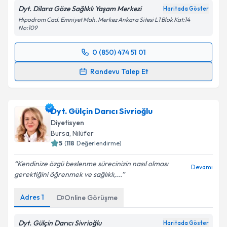
Dyt. Dilara Göze Sağlıklı Yaşam Merkezi
Haritada Göster
Hipodrom Cad. Emniyet Mah. Merkez Ankara Sitesi L1 Blok Kat:14
No:109
0 (850) 474 51 01
Randevu Takvimi Talebi
Randevu Talep Et
Dyt. Dilara Göze
için randevu takvimi talebi
oluşturun. Size bu uzmandan randevu almanız için bir
Dyt. Gülçin Darıcı Sivrioğlu
takvim hazırlandığında e-posta ile bilgilendireceğiz.
Diyetisyen
E-posta Adresiniz
Bursa
,
Nilüfer
5
(
118
Değerlendirme)
Kendinize özgü beslenme sürecinizin nasıl olması
Devamı
gerektiğini öğrenmek ve sağlıklı,...
Kişisel verilerimin işlenmesine ilişkin
Aydınlatma
Metni
'ni okudum ve kişisel verilerimin belirtilen
Adres
1
Online Görüşme
kapsamda işlenmesini kabul ediyorum.
Dyt. Gülçin Darıcı Sivrioğlu
Haritada Göster