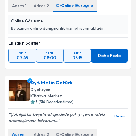
Online Görüşme
Adres
1
Adres
2
Online Görüşme
Bu uzman online danışmanlık hizmeti sunmaktadır.
En Yakın Saatler
Yarın
Yarın
Yarın
Daha Fazla
07:45
08:00
08:15
Dyt. Metin Öztürk
Diyetisyen
Kütahya
,
Merkez
5
(
314
Değerlendirme)
Çok ilgili bir beyefendi işindede çok iyi çevremdeki
Devamı
arkadaşlardan biliyorum...
Adres
1
Adres
2
Online Görüşme