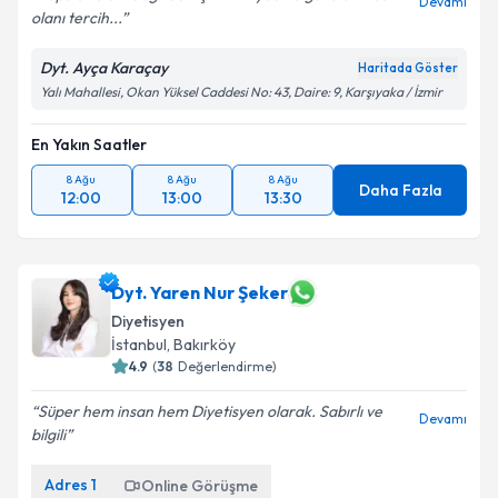
Popüler olanı değil de kişinin ihtiyacına göre bilimsel
Devamı
olanı tercih...
Dyt. Ayça Karaçay
Haritada Göster
Yalı Mahallesi, Okan Yüksel Caddesi No: 43, Daire: 9, Karşıyaka / İzmir
En Yakın Saatler
8 Ağu
8 Ağu
8 Ağu
Daha Fazla
12:00
13:00
13:30
Dyt. Yaren Nur Şeker
Diyetisyen
İstanbul
,
Bakırköy
4.9
(
38
Değerlendirme)
Süper hem insan hem Diyetisyen olarak. Sabırlı ve
Devamı
bilgili
Adres
1