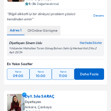
Ankara
,
Çankaya
5
(
34
Değerlendirme)
Bilgili dikkatli iyi bir dinleyici problem çözücü
Devamı
kendinden emin
Adres
1
Online Görüşme
Diyetisyen Sinem Uslu
Haritada Göster
Yıldızevler Mahallesi Turan Güneş Bulvarı Selin İş Merkezi Kat:2 No:2
Apt: 22/24
En Yakın Saatler
Yarın
Yarın
Yarın
Daha Fazla
09:00
10:00
11:00
Dyt. Sıla SARAÇ
Diyetisyen
Ankara
,
Çankaya