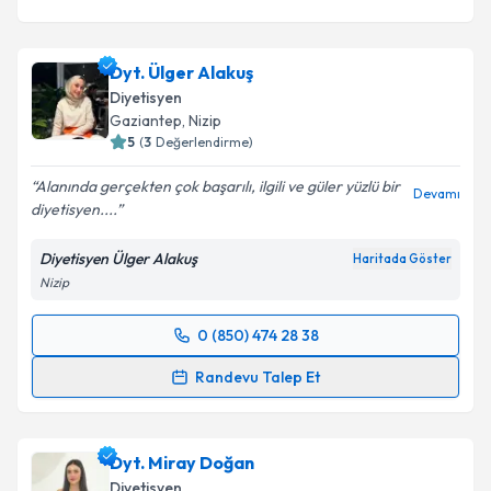
Dyt. Ülger Alakuş
Diyetisyen
Gaziantep
,
Nizip
5
(
3
Değerlendirme)
Alanında gerçekten çok başarılı, ilgili ve güler yüzlü bir
Devamı
diyetisyen....
Diyetisyen Ülger Alakuş
Haritada Göster
Nizip
0 (850) 474 28 38
Randevu Takvimi Talebi
Randevu Talep Et
Dyt. Ülger Alakuş
için randevu takvimi talebi
oluşturun. Size bu uzmandan randevu almanız için bir
Dyt. Miray Doğan
takvim hazırlandığında e-posta ile bilgilendireceğiz.