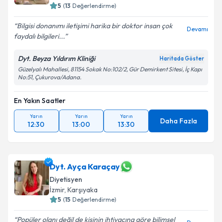
Adana
,
Çukurova
5
(
13
Değerlendirme)
Bilgisi donanımı iletişimi harika bir doktor insan çok
Devamı
faydalı bilgileri...
Dyt. Beyza Yıldırım Kliniği
Haritada Göster
Güzelyalı Mahallesi, 81154 Sokak No:102/2, Gür Demirkent Sitesi, İç Kapı
No:51, Çukurova/Adana.
En Yakın Saatler
Yarın
Yarın
Yarın
Daha Fazla
12:30
13:00
13:30
Dyt. Ayça Karaçay
Diyetisyen
İzmir
,
Karşıyaka
5
(
15
Değerlendirme)