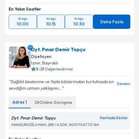
En Yakın Saatler
10 Ağu
10 Ağu
10 Ağu
Daha Fazla
10:00
10:15
10:30
Dyt. Pınar Demir Topçu
Diyetisyen
İzmir
,
Bayraklı
5
(
21
Değerlendirme)
Sağlıklı beslenme ve fazla kilolarimdan kurtulmada en
Devamı
sevdiğim uzman yaklaşımı...
Adres
1
Online Görüşme
Dyt. Pınar Demir Topçu
Haritada Göster
MANSUROĞLU MAH. 288 / 4 SOK. NO9/1 KAT7 D 164