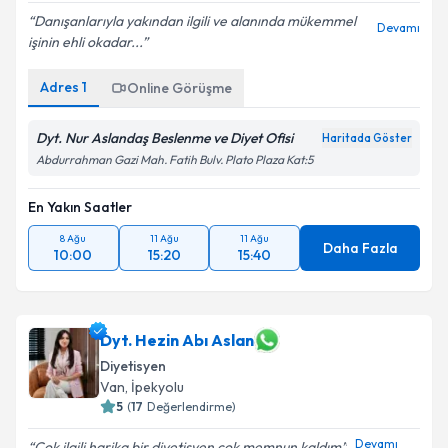
Danışanlarıyla yakından ilgili ve alanında mükemmel
Devamı
işinin ehli okadar...
Adres
1
Online Görüşme
Dyt. Nur Aslandaş Beslenme ve Diyet Ofisi
Haritada Göster
Abdurrahman Gazi Mah. Fatih Bulv. Plato Plaza Kat:5
En Yakın Saatler
8 Ağu
11 Ağu
11 Ağu
Daha Fazla
10:00
15:20
15:40
Dyt. Hezin Abı Aslan
Diyetisyen
Van
,
İpekyolu
5
(
17
Değerlendirme)