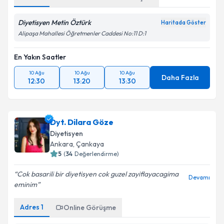
Diyetisyen Metin Öztürk
Haritada Göster
Alipaşa Mahallesi Öğretmenler Caddesi No:11 D:1
En Yakın Saatler
10 Ağu
10 Ağu
10 Ağu
Daha Fazla
12:30
13:20
13:30
Dyt. Dilara Göze
Diyetisyen
Ankara
,
Çankaya
5
(
34
Değerlendirme)
Cok basarili bir diyetisyen cok guzel zayiflayacagima
Devamı
eminim
Adres
1
Online Görüşme