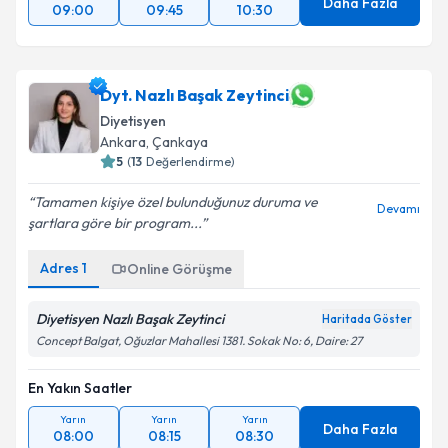
Yarın
Yarın
Yarın
Daha Fazla
09:00
09:45
10:30
Dyt. Nazlı Başak Zeytinci
Diyetisyen
Ankara
,
Çankaya
5
(
13
Değerlendirme)
Tamamen kişiye özel bulunduğunuz duruma ve
Devamı
şartlara göre bir program...
Adres
1
Online Görüşme
Diyetisyen Nazlı Başak Zeytinci
Haritada Göster
Concept Balgat, Oğuzlar Mahallesi 1381. Sokak No: 6, Daire: 27
En Yakın Saatler
Yarın
Yarın
Yarın
Daha Fazla
08:00
08:15
08:30