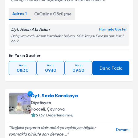
Devamı
Çok ilgili harika bir diyetisyen çok memnun kaldım
Adres
1
Online Görüşme
Dyt. Hezin Abı Aslan
Haritada Göster
Bahçıvan mah. Kazım Karabekir bulvarı. SGK karşısı Feraşin apt. Kat:1
no:2
En Yakın Saatler
Yarın
Yarın
Yarın
Daha Fazla
08:30
09:10
09:50
Dyt. Seda Karakaya
Diyetisyen
Kocaeli
,
Çayırova
5
(
37
Değerlendirme)
Sağlıklı yaşama dair oldukça açıklayıcı bilgiler
Devamı
sunmakla birlikte son derece...