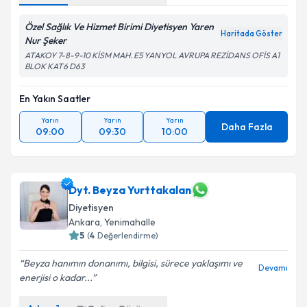
Online Görüşme
Özel Sağlık Ve Hizmet Birimi Diyetisyen Yaren
Haritada Göster
Nur Şeker
ATAKOY 7-8-9-10 KİSM MAH. E5 YANYOL AVRUPA REZİDANS OFİS A1
BLOK KAT6 D63
En Yakın Saatler
Yarın
Yarın
Yarın
Daha Fazla
09:00
09:30
10:00
Dyt. Beyza Yurttakalan
Diyetisyen
Ankara
,
Yenimahalle
5
(
4
Değerlendirme)
Beyza hanımın donanımı, bilgisi, sürece yaklaşımı ve
Devamı
enerjisi o kadar...