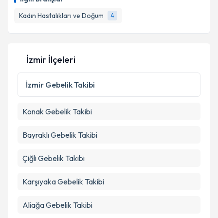
için bir takvim hazırlandığında e-posta ile
bilgilendireceğiz.
Kadın Hastalıkları ve Doğum
4
E-posta Adresiniz
İzmir İlçeleri
Kişisel verilerimin işlenmesine ilişkin
Aydınlatma
İzmir
Gebelik Takibi
Metni
'ni okudum ve kişisel verilerimin belirtilen
kapsamda işlenmesini kabul ediyorum.
Konak
Gebelik Takibi
Takvim Talebini Gönder
Bayraklı
Gebelik Takibi
Çiğli
Gebelik Takibi
Karşıyaka
Gebelik Takibi
Aliağa
Gebelik Takibi