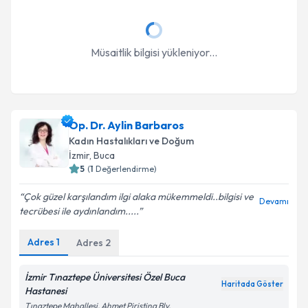
Müsaitlik bilgisi yükleniyor...
Op. Dr. Aylin Barbaros
Kadın Hastalıkları ve Doğum
İzmir
, Buca
5
(
1
Değerlendirme)
Çok güzel karşılandım ilgi alaka mükemmeldi..bilgisi ve
Devamı
tecrübesi ile aydınlandım.....
Adres
1
Adres
2
İzmir Tınaztepe Üniversitesi Özel Buca
Haritada Göster
Hastanesi
Tınaztepe Mahallesi, Ahmet Piriştina Blv.