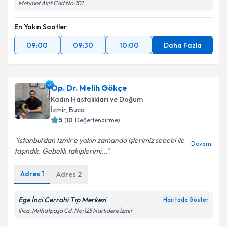
Mehmet Akif Cad No:101
En Yakın Saatler
09:00
09:30
10:00
Daha Fazla
Op. Dr. Melih Gökçe
Kadın Hastalıkları ve Doğum
İzmir
, Buca
5
(
10
Değerlendirme)
İstanbul'dan İzmir'e yakın zamanda işlerimiz sebebi ile
Devamı
taşındık. Gebelik takiplerimi...
Adres
1
Adres
2
Ege İnci Cerrahi Tıp Merkezi
Haritada Göster
Ilıca, Mithatpaşa Cd. No:125 Narlıdere İzmir