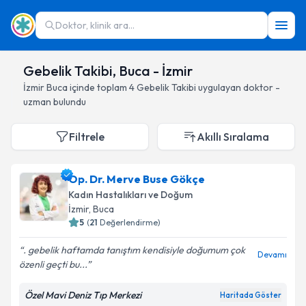
Doktor, klinik ara...
Gebelik Takibi, Buca - İzmir
İzmir
Buca
içinde toplam
4
Gebelik Takibi
uygulayan doktor -
uzman bulundu
Filtrele
Akıllı Sıralama
Op. Dr. Merve Buse Gökçe
Kadın Hastalıkları ve Doğum
İzmir
, Buca
5
(
21
Değerlendirme)
. gebelik haftamda tanıştım kendisiyle doğumum çok
Devamı
özenli geçti bu...
Özel Mavi Deniz Tıp Merkezi
Haritada Göster