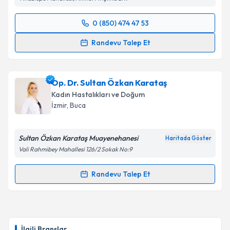
0 (850) 474 47 53
Randevu Takvimi Talebi
Randevu Talep Et
Op. Dr. Aylin Barbaros
için randevu takvimi talebi
oluşturun. Size bu uzmandan randevu almanız için bir
Op. Dr. Sultan Özkan Karataş
takvim hazırlandığında e-posta ile bilgilendireceğiz.
Kadın Hastalıkları ve Doğum
E-posta Adresiniz
İzmir
, Buca
Sultan Özkan Karataş Muayenehanesi
Haritada Göster
Vali Rahmibey Mahallesi 126/2 Sokak No:9
Kişisel verilerimin işlenmesine ilişkin
Aydınlatma
Metni
'ni okudum ve kişisel verilerimin belirtilen
Randevu Talep Et
kapsamda işlenmesini kabul ediyorum.
Randevu Takvimi Talebi
Takvim Talebini Gönder
Op. Dr. Sultan Özkan Karataş
için randevu takvimi
talebi oluşturun. Size bu uzmandan randevu almanız
İlgili Branşlar