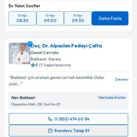
En Yakın Saatler
10 Ağu
10 Ağu
10 Ağu
Daha Fazla
08:30
09:00
09:30
Doç. Dr. Alpaslan Fedayi Çalta
Genel Cerrahi
Balıkesir
, Karesi
5
(
7
Değerlendirme)
Balıkesir için aranan genel cerrah kesinlikle Güler
Devamı
yüzü...
Nev Balıkesir
Haritada Göster
Paşaalanı Mah. 128. Sok No:20
0 (850) 474 60 84
Randevu Takvimi Talebi
Randevu Talep Et