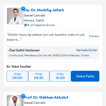
Op. Dr. Mushfıg Jafarlı
Genel Cerrahi
Manisa
, Salihli
5
(
2
Değerlendirme)
Doktor beye ilgı alakası için cok tesekkur ederım çok
Devamı
basarılı...
Özel Salihli Hastanesi
Haritada Göster
Cumhuriyet, Menderes Cad. No:48, 45300 Salihli/Manisa, Turkey
En Yakın Saatler
10 Ağu
10 Ağu
10 Ağu
Daha Fazla
09:00
09:30
10:00
Prof. Dr. Gökhan Akbulut
Genel Cerrahi