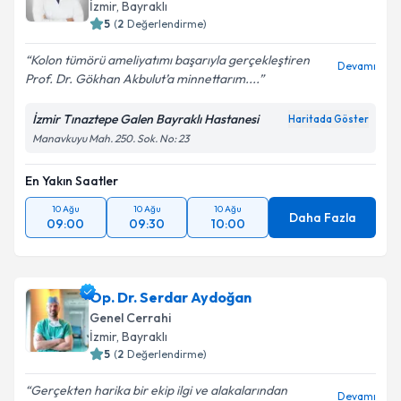
İzmir
, Bayraklı
5
(
2
Değerlendirme)
Kolon tümörü ameliyatımı başarıyla gerçekleştiren
Devamı
Prof. Dr. Gökhan Akbulut’a minnettarım....
İzmir Tınaztepe Galen Bayraklı Hastanesi
Haritada Göster
Manavkuyu Mah. 250. Sok. No: 23
En Yakın Saatler
10 Ağu
10 Ağu
10 Ağu
Daha Fazla
09:00
09:30
10:00
Op. Dr. Serdar Aydoğan
Genel Cerrahi
İzmir
, Bayraklı
5
(
2
Değerlendirme)
Gerçekten harika bir ekip ilgi ve alakalarından
Devamı