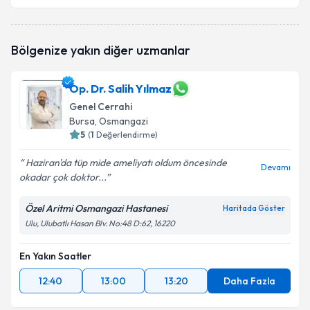
Doç. Dr. Alpaslan Fedayi Çalta
için randevu takvimi
talebi oluşturun. Size bu uzmandan randevu almanız
için bir takvim hazırlandığında e-posta ile
Bölgenize yakın diğer uzmanlar
bilgilendireceğiz.
E-posta Adresiniz
Op. Dr. Salih Yılmaz
Genel Cerrahi
Bursa
, Osmangazi
5
(
1
Değerlendirme)
Kişisel verilerimin işlenmesine ilişkin
Aydınlatma
Haziran'da tüp mide ameliyatı oldum öncesinde
Metni
'ni okudum ve kişisel verilerimin belirtilen
Devamı
okadar çok doktor...
kapsamda işlenmesini kabul ediyorum.
Özel Aritmi Osmangazi Hastanesi
Haritada Göster
Takvim Talebini Gönder
Ulu, Ulubatlı Hasan Blv. No:48 D:62, 16220
En Yakın Saatler
12:40
13:00
13:20
Daha Fazla