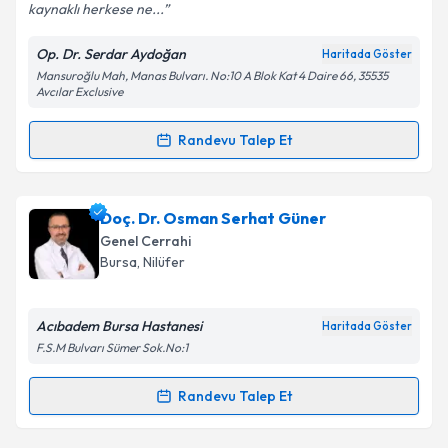
kaynaklı herkese ne...
Op. Dr. Serdar Aydoğan
Haritada Göster
Mansuroğlu Mah, Manas Bulvarı. No:10 A Blok Kat 4 Daire 66, 35535
Avcılar Exclusive
Randevu Talep Et
Randevu Takvimi Talebi
Op. Dr. Serdar Aydoğan
için randevu takvimi talebi
Doç. Dr. Osman Serhat Güner
oluşturun. Size bu uzmandan randevu almanız için bir
Genel Cerrahi
takvim hazırlandığında e-posta ile bilgilendireceğiz.
Bursa
, Nilüfer
E-posta Adresiniz
Acıbadem Bursa Hastanesi
Haritada Göster
F.S.M Bulvarı Sümer Sok.No:1
Kişisel verilerimin işlenmesine ilişkin
Aydınlatma
Randevu Talep Et
Randevu Takvimi Talebi
Metni
'ni okudum ve kişisel verilerimin belirtilen
kapsamda işlenmesini kabul ediyorum.