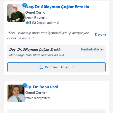
Doç. Dr. Osman Serhat Güner
için randevu takvimi
Doç. Dr. Süleyman Çağlar Ertekin
talebi oluşturun. Size bu uzmandan randevu almanız
Takvim Talebini Gönder
Genel Cerrahi
için bir takvim hazırlandığında e-posta ile
İzmir
, Bayraklı
bilgilendireceğiz.
5
(
12
Değerlendirme)
E-posta Adresiniz
Son - yıldır tüp mide ameliyatını düşünüp araştırıyor
Devamı
ancak olumsuz...
Doç. Dr. Süleyman Çağlar Ertekin
Haritada Göster
Mansuroglu Mah. Islam Kerimov Cad. 4-A
Kişisel verilerimin işlenmesine ilişkin
Aydınlatma
Metni
'ni okudum ve kişisel verilerimin belirtilen
kapsamda işlenmesini kabul ediyorum.
Randevu Talep Et
Randevu Takvimi Talebi
Takvim Talebini Gönder
Doç. Dr. Süleyman Çağlar Ertekin
için randevu
Op. Dr. Banu Ural
takvimi talebi oluşturun. Size bu uzmandan randevu
Genel Cerrahi
almanız için bir takvim hazırlandığında e-posta ile
İzmir
, Karşıyaka
bilgilendireceğiz.
E-posta Adresiniz