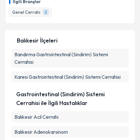
İlgili Branşlar
takvim hazırlandığında e-posta ile bilgilendireceğiz.
Genel Cerrahi
2
E-posta Adresiniz
Balıkesir İlçeleri
Kişisel verilerimin işlenmesine ilişkin
Aydınlatma
Bandırma
Metni
Gastrointestinal (Sindirim) Sistemi
'ni okudum ve kişisel verilerimin belirtilen
kapsamda işlenmesini kabul ediyorum.
Cerrahisi
Karesi
Gastrointestinal (Sindirim) Sistemi Cerrahisi
Takvim Talebini Gönder
Gastrointestinal (Sindirim) Sistemi
Cerrahisi ile İlgili Hastalıklar
Balıkesir Acil Cerrahi
Balıkesir Adenokarsinom