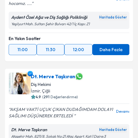
hocamız. ....
Aydent Özel Ağız ve Diş Sağlığı Polikliniği
Haritada Göster
Yeşilyurt Mah. Sultan Şehir Bulvarı 42/1 İç Kapı: Z1
En Yakın Saatler
11:00
11:30
12:00
Daha Fazla
Dt. Merve Taşkıran
Diş Hekimi
İzmir
, Çiğli
4.9
(
291
Değerlendirme)
AKŞAM VAKTİ UÇUK ÇIKAN DUDAĞIMDAM DOLAYI
Devamı
SAĞLIMI DÜŞÜNEREK ERTELEDİ
Dt. Merve Taşkıran
Haritada Göster
Ataşehir Mah. 8211/8. Sokak No:21 Ataç Apart. Kat:1 Daire:3