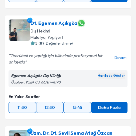
Dt. Egemen Açıkgöz
Diş Hekimi
Malatya
, Yeşilyurt
5
(
87
Değerlendirme)
Tecrübeli ve yaptığı işin bilincinde profesyonel bir
Devamı
anlayizla
Egemen Açıkgöz Diş Kliniği
Haritada Göster
Özalper, Yüzük Cd. 66/B 44090
En Yakın Saatler
11:30
12:30
15:45
Daha Fazla
Uzm. Dr. Dt. Sevil Sema Atuğ Özcan