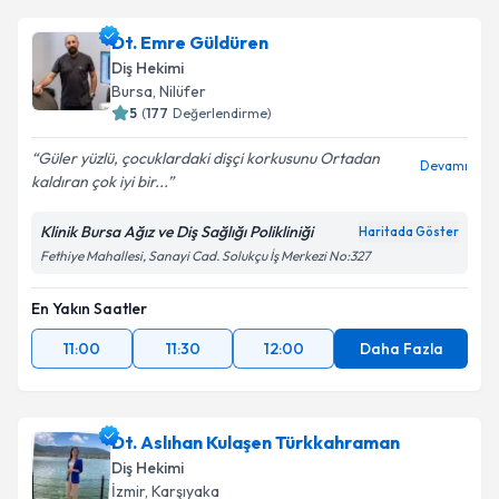
için bir takvim hazırlandığında e-posta ile
bilgilendireceğiz.
Dt. Emre Güldüren
Diş Hekimi
E-posta Adresiniz
Bursa
, Nilüfer
5
(
177
Değerlendirme)
Güler yüzlü, çocuklardaki dişçi korkusunu Ortadan
Devamı
kaldıran çok iyi bir...
Kişisel verilerimin işlenmesine ilişkin
Aydınlatma
Metni
'ni okudum ve kişisel verilerimin belirtilen
kapsamda işlenmesini kabul ediyorum.
Klinik Bursa Ağız ve Diş Sağlığı Polikliniği
Haritada Göster
Fethiye Mahallesi, Sanayi Cad. Solukçu İş Merkezi No:327
Takvim Talebini Gönder
En Yakın Saatler
11:00
11:30
12:00
Daha Fazla
Dt. Aslıhan Kulaşen Türkkahraman
Diş Hekimi
İzmir
, Karşıyaka