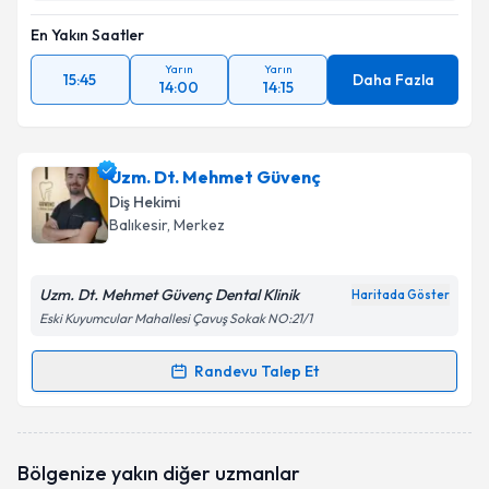
En Yakın Saatler
Yarın
Yarın
15:45
Daha Fazla
14:00
14:15
Uzm. Dt. Mehmet Güvenç
Diş Hekimi
Balıkesir
, Merkez
Uzm. Dt. Mehmet Güvenç Dental Klinik
Haritada Göster
Eski Kuyumcular Mahallesi Çavuş Sokak NO:21/1
Randevu Talep Et
Randevu Takvimi Talebi
Uzm. Dt. Mehmet Güvenç
için randevu takvimi
Bölgenize yakın diğer uzmanlar
talebi oluşturun. Size bu uzmandan randevu almanız