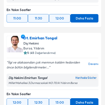
En Yakın Saatler
11:00
11:30
12:00
Daha Fazla
Dt. Emirhan Tongal
Diş Hekimi
Bursa
, Yıldırım
5
(
45
Değerlendirme)
İlgi ve alakasından çok memnun kaldım tedaviden
Devamı
önce bütün bilgilendirmeler...
Diş Hekimi Emirhan Tongal
Haritada Göster
Millet Mahallesi 3.Durmaz sokak NO:70/A Yıldırım Bursa
En Yakın Saatler
12:00
12:30
13:00
Daha Fazla