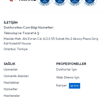
İLETİŞİM
Doktorsitesi Com Bilgi Hizmetleri
Teknoloji ve Ticaret A.Ş.
Maslak Mah. Ahi Evran Cd. A.O.S 55 Sokak No:2 Aksoy Plaza Giriş
Kat Kolektif House
İstanbul, Türkiye
SAĞLIK
PROFESYONELLER
Uzmanlar
Doktorlar İçin
Uzmanlık Alanları
Web Siteniz İçin
Hastalıklar
Kariyer
İşe Alım
Hizmetler
Hastaneler