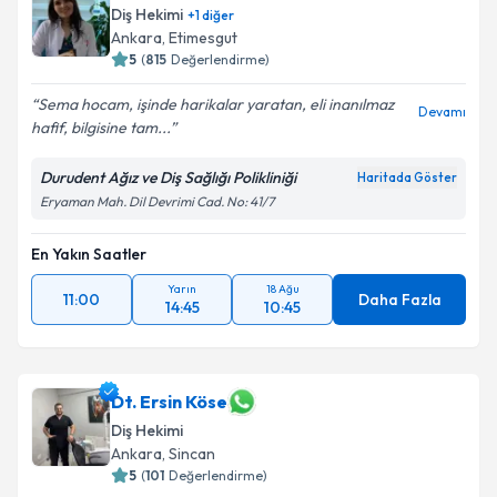
Diş Hekimi
+
1
diğer
Ankara
, Etimesgut
5
(
815
Değerlendirme)
Sema hocam, işinde harikalar yaratan, eli inanılmaz
Devamı
hafif, bilgisine tam...
Durudent Ağız ve Diş Sağlığı Polikliniği
Haritada Göster
Eryaman Mah. Dil Devrimi Cad. No: 41/7
En Yakın Saatler
Yarın
18 Ağu
11:00
Daha Fazla
14:45
10:45
Dt. Ersin Köse
Diş Hekimi
Ankara
, Sincan
5
(
101
Değerlendirme)