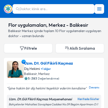
Doktor, klinik ara...
Flor uygulamaları, Merkez - Balıkesir
Balıkesir
Merkez
içinde toplam
10
Flor uygulamaları
uygulayan
doktor - uzman bulundu
Filtrele
Akıllı Sıralama
Uzm. Dt. Gül Fikirli Kaçmaz
Diş Hekimi
+
1
diğer
Balıkesir
, Merkez
5
(
383
Değerlendirme)
Devamı
İşine hakim bir diş hekimi teşekkür ederim kendisine
Uzm. Dt.Gül Fikirli Kaçmaz Muayenehanesi
Haritada Göster
Bahçelievler Mahallesi Savaştepe Caddesi No:59 Begüm Apartmanı D:1