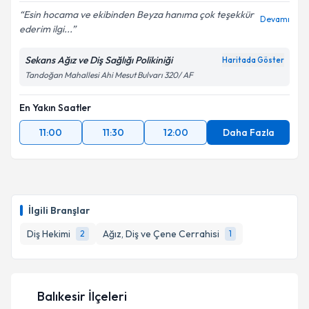
Esin hocama ve ekibinden Beyza hanıma çok teşekkür
Devamı
ederim ilgi...
Sekans Ağız ve Diş Sağlığı Polikiniği
Haritada Göster
Tandoğan Mahallesi Ahi Mesut Bulvarı 320/ AF
En Yakın Saatler
11:00
11:30
12:00
Daha Fazla
İlgili Branşlar
Diş Hekimi
Ağız, Diş ve Çene Cerrahisi
2
1
Balıkesir İlçeleri