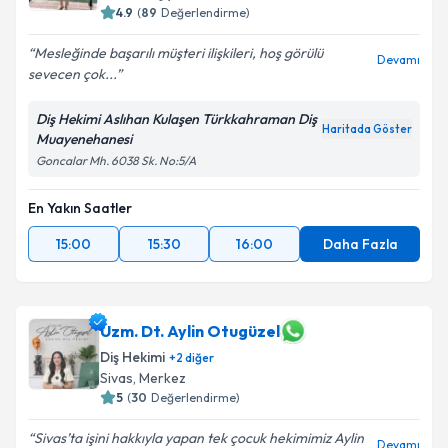
4.9
(
89
Değerlendirme)
Mesleğinde başarılı müşteri ilişkileri, hoş görülü
Devamı
sevecen çok...
Diş Hekimi Aslıhan Kulaşen Türkkahraman Diş
Haritada Göster
Muayenehanesi
Goncalar Mh. 6038 Sk. No:5/A
En Yakın Saatler
15:00
15:30
16:00
Daha Fazla
Uzm. Dt. Aylin Otugüzel
Diş Hekimi
+
2
diğer
Sivas
, Merkez
5
(
30
Değerlendirme)
Sivas’ta işini hakkıyla yapan tek çocuk hekimimiz Aylin
Devamı