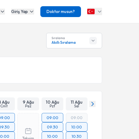
Giriş Yap
Doktor musun?
Sıralama
Akıllı Sıralama
8 Ağu
9 Ağu
10 Ağu
11 Ağu
Cmt
Paz
Pzt
Sal
09:00
09:00
09:00
09:30
09:30
10:00
10:00
10:00
10:30
Takvim