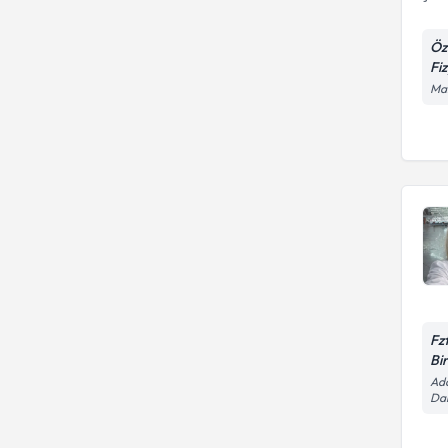
Öz
Fi
Man
Fz
Bi
Ada
Da