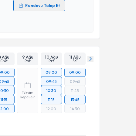
Randevu Talep Et
 verilerimin işlenmesine ilişkin
Aydınlatma Metni
'ni
 ve kişisel verilerimin belirtilen kapsamda
esini kabul ediyorum.
Takvim Talebini Gönder
8 Ağu
9 Ağu
10 Ağu
11 Ağu
Cmt
Paz
Pzt
Sal
09:00
09:00
09:00
09:45
09:45
09:45
10:30
10:30
11:45
Takvim
kapalıdır
11:15
11:15
13:45
12:00
12:00
14:30