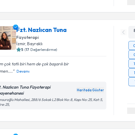
Fzt. Nazlıcan Tuna
Fizyoterapi
İzmir
, Bayraklı
5
(
17
Değerlendirme)
 çok tatlı biri hem de çok başarılı bir
men....
Devamı
t. Nazlıcan Tuna Fizyoterapi
Haritada Göster
ayenehanesi
suroğlu Mahallesi, 288/6 Sokak L2 Blok No: 8, Kapı No: 25, Kat: 5,
re: 25,