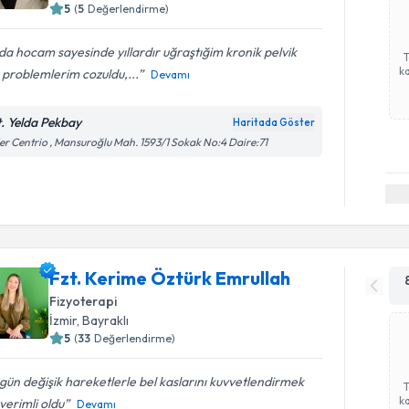
5
(
5
Değerlendirme)
da hocam sayesinde yıllardır uğraştığim kronik pelvik
ka
 problemlerim cozuldu,...
Devamı
t. Yelda Pekbay
Haritada Göster
er Centrio , Mansuroğlu Mah. 1593/1 Sokak No:4 Daire:71
Fzt. Kerime Öztürk Emrullah
Fizyoterapi
İzmir
, Bayraklı
5
(
33
Değerlendirme)
gün değişik hareketlerle bel kaslarını kuvvetlendirmek
ka
verimli oldu
Devamı