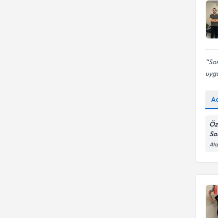
Sor
uygu
A
Öz
So
Ata