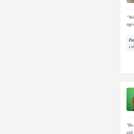
Yel
agrı
Fz
Lid
Bu 
çok 