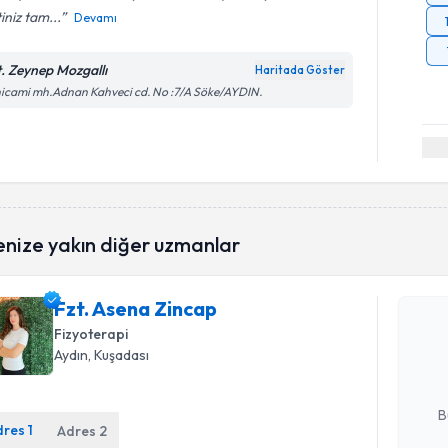
iniz tam...
Devamı
t. Zeynep Mozgallı
Haritada Göster
icami mh.Adnan Kahveci cd. No :7/A Söke/AYDIN.
Randevu T
enize yakın diğer uzmanlar
Fzt. Asena Zincap
Fzt. Asen
uzmandan ra
Fizyoterapi
posta ile bi
Aydın
, Kuşadası
E-posta Ad
B
dres
1
Adres
2