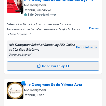
Aile Danışmanı
E-posta Adresiniz
İstanbul
, Ümraniye
5
(
16
Değerlendirme)
Merhaba.Bir arkadaşım sayesinde tanıdım
Devamı
kendisini.eşimle beraber seanslara başladık.kenai
Kişisel verilerimin işlenmesine ilişkin
Aydınlatma
adıma hayata...
Metni
'ni okudum ve kişisel verilerimin belirtilen
kapsamda işlenmesini kabul ediyorum.
Aile Danışmanı Sebahat Sanduvaç Filiz Online
Haritada Göster
ve Yüz Yüze Görüşme
Ümraniye İstanbul
Takvim Talebini Gönder
Randevu Talep Et
Randevu Takvimi Talebi
Aile Danışmanı Sebahat Sanduvaç Filiz
için
Aile Danışmanı Seda Yılmaz Avcı
randevu takvimi talebi oluşturun. Size bu uzmandan
Aile Danışmanı
randevu almanız için bir takvim hazırlandığında e-
İstanbul
, Fatih
posta ile bilgilendireceğiz.