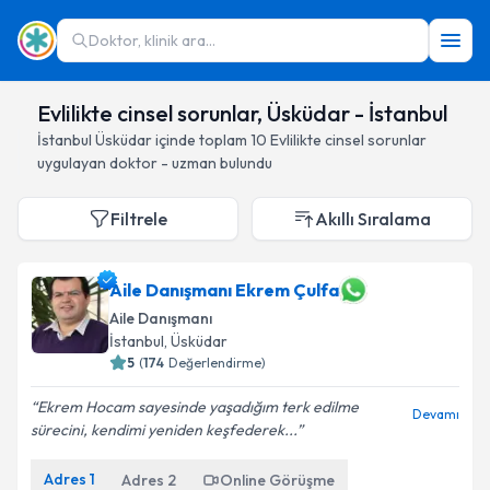
Doktor, klinik ara...
Evlilikte cinsel sorunlar, Üsküdar - İstanbul
İstanbul
Üsküdar
içinde toplam
10
Evlilikte cinsel sorunlar
uygulayan doktor - uzman bulundu
Filtrele
Akıllı Sıralama
Aile Danışmanı Ekrem Çulfa
Aile Danışmanı
İstanbul
, Üsküdar
5
(
174
Değerlendirme)
Ekrem Hocam sayesinde yaşadığım terk edilme
Devamı
sürecini, kendimi yeniden keşfederek...
Adres
1
Adres
2
Online Görüşme