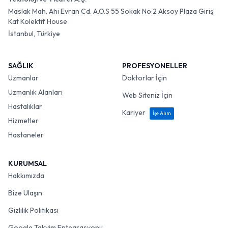
Maslak Mah. Ahi Evran Cd. A.O.S 55 Sokak No:2 Aksoy Plaza Giriş
Kat Kolektif House
İstanbul, Türkiye
SAĞLIK
PROFESYONELLER
Uzmanlar
Doktorlar İçin
Uzmanlık Alanları
Web Siteniz İçin
Hastalıklar
Kariyer
İşe Alım
Hizmetler
Hastaneler
KURUMSAL
Hakkımızda
Bize Ulaşın
Gizlilik Politikası
Google Takvim Entegrasyonu