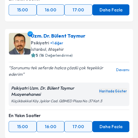
15:00
16:00
17:00
Daha Fazla
Uzm. Dr. Bülent Taymur
Psikiyatri
+
1
diğer
İstanbul
, Ataşehir
5
(
16
Değerlendirme)
Sorunumu tek seferde hızlıca çözdü çok teşekkür
Devamı
ederim
Psikiyatri Uzm. Dr. Bülent Taymur
Haritada Göster
Muayenehanesi
Küçükbakkal Köy ,Işıklar Cad. QBMED Plaza No :37 Kat :3
En Yakın Saatler
15:00
16:00
17:00
Daha Fazla