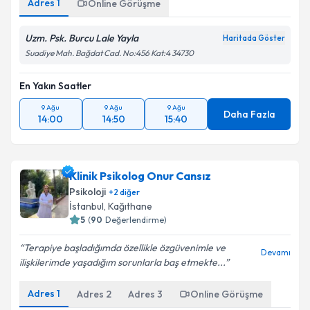
Adres
1
Online Görüşme
Uzm. Psk. Burcu Lale Yayla
Haritada Göster
Suadiye Mah. Bağdat Cad. No:456 Kat:4 34730
En Yakın Saatler
9 Ağu
9 Ağu
9 Ağu
Daha Fazla
14:00
14:50
15:40
Klinik Psikolog Onur Cansız
Psikoloji
+
2
diğer
İstanbul
, Kağıthane
5
(
90
Değerlendirme)
Terapiye başladığımda özellikle özgüvenimle ve
Devamı
ilişkilerimde yaşadığım sorunlarla baş etmekte...
Adres
1
Adres
2
Adres
3
Online Görüşme