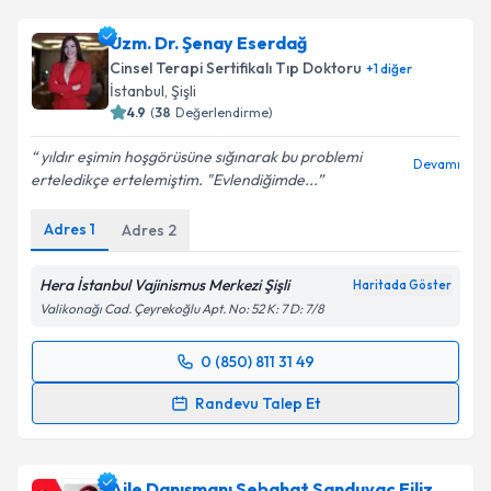
Uzm. Dr. Şenay Eserdağ
Cinsel Terapi Sertifikalı Tıp Doktoru
+
1
diğer
İstanbul
, Şişli
4.9
(
38
Değerlendirme)
yıldır eşimin hoşgörüsüne sığınarak bu problemi
Devamı
erteledikçe ertelemiştim. "Evlendiğimde...
Adres
1
Adres
2
Hera İstanbul Vajinismus Merkezi Şişli
Haritada Göster
Valikonağı Cad. Çeyrekoğlu Apt. No: 52 K: 7 D: 7/8
0 (850) 811 31 49
Randevu Takvimi Talebi
Randevu Talep Et
Uzm. Dr. Şenay Eserdağ
için randevu takvimi talebi
oluşturun. Size bu uzmandan randevu almanız için bir
Aile Danışmanı Sebahat Sanduvaç Filiz
takvim hazırlandığında e-posta ile bilgilendireceğiz.