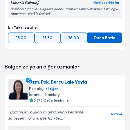
Minoris Psikoloji
Haritada Göster
Bostancı Mahallesi Bağdat Caddesi Yazmacı Tahir Sokak İnci Tokluoğlu
Apartmanı No:516 Daire:8
En Yakın Saatler
15:00
15:30
16:00
Daha Fazla
Bölgenize yakın diğer uzmanlar
Uzm. Psk. Burcu Lale Yayla
Psikoloji
+
1
diğer
İstanbul
, Kadıköy
5
(
76
Değerlendirme)
Bazı hisleri biliyorum ama onları kendime
Devamı
söyleyemiyorum. İşte tam bu...