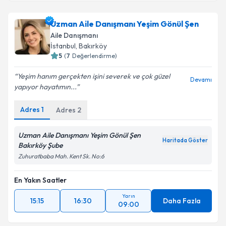
Uzman Aile Danışmanı Yeşim Gönül Şen
Aile Danışmanı
İstanbul
, Bakırköy
5
(
7
Değerlendirme)
Yeşim hanım gerçekten işini severek ve çok güzel
Devamı
yapıyor hayatımın...
Adres
1
Adres
2
Uzman Aile Danışmanı Yeşim Gönül Şen
Haritada Göster
Bakırköy Şube
Zuhuratbaba Mah. Kent Sk. No:6
En Yakın Saatler
Yarın
15:15
16:30
Daha Fazla
09:00