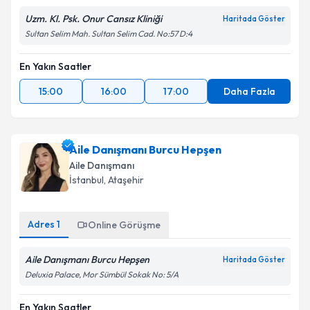
Uzm. Kl. Psk. Onur Cansız Kliniği
Haritada Göster
Sultan Selim Mah. Sultan Selim Cad. No:57 D:4
En Yakın Saatler
15:00
16:00
17:00
Daha Fazla
Aile Danışmanı Burcu Hepşen
Aile Danışmanı
İstanbul
, Ataşehir
Adres
1
Online Görüşme
Aile Danışmanı Burcu Hepşen
Haritada Göster
Deluxia Palace, Mor Sümbül Sokak No: 5/A
En Yakın Saatler