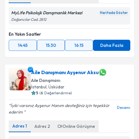
MyLife Psikolojk Danışmanlık Merkezi
Haritada Göster
Doğancılar Cad. 2812
En Yakın Saatler
14:45
15:30
16:15
Daha Fazla
Aile Danışmanı Ayşenur Aksu
Aile Danışmanı
İstanbul
, Üsküdar
5
(
6
Değerlendirme)
İyiki varsınız Ayşenur Hanım desteğiniz için teşekkür
Devamı
ederim ️
Adres
1
Adres
2
Online Görüşme