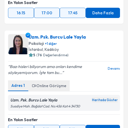
En Yakın Saatler
16:15
17:00
17:45
Daha Fazla
Uzm. Psk. Burcu Lale Yayla
Psikoloji
+
1
diğer
İstanbul
, Kadıköy
5
(
76
Değerlendirme)
Bazı hisleri biliyorum ama onları kendime
Devamı
söyleyemiyorum. İşte tam bu...
Adres
1
Online Görüşme
Uzm. Psk. Burcu Lale Yayla
Haritada Göster
Suadiye Mah. Bağdat Cad. No:456 Kat:4 34730
En Yakın Saatler