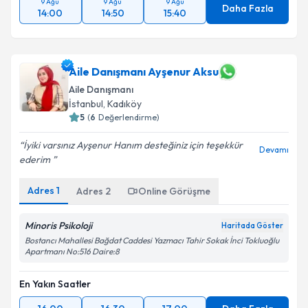
9 Ağu
9 Ağu
9 Ağu
Daha Fazla
14:00
14:50
15:40
Aile Danışmanı Ayşenur Aksu
Aile Danışmanı
İstanbul
, Kadıköy
5
(
6
Değerlendirme)
İyiki varsınız Ayşenur Hanım desteğiniz için teşekkür
Devamı
ederim ️
Adres
1
Adres
2
Online Görüşme
Minoris Psikoloji
Haritada Göster
Bostancı Mahallesi Bağdat Caddesi Yazmacı Tahir Sokak İnci Tokluoğlu
Apartmanı No:516 Daire:8
En Yakın Saatler