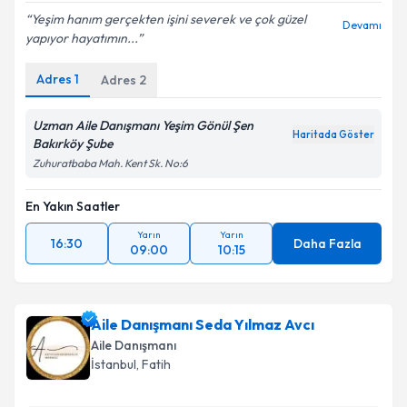
Yeşim hanım gerçekten işini severek ve çok güzel
Devamı
yapıyor hayatımın...
Adres
1
Adres
2
Uzman Aile Danışmanı Yeşim Gönül Şen
Haritada Göster
Bakırköy Şube
Zuhuratbaba Mah. Kent Sk. No:6
En Yakın Saatler
Yarın
Yarın
16:30
Daha Fazla
09:00
10:15
Aile Danışmanı Seda Yılmaz Avcı
Aile Danışmanı
İstanbul
, Fatih