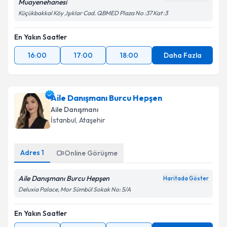
Muayenehanesi
Küçükbakkal Köy ,Işıklar Cad. QBMED Plaza No :37 Kat :3
En Yakın Saatler
16:00
17:00
18:00
Daha Fazla
Aile Danışmanı Burcu Hepşen
Aile Danışmanı
İstanbul
, Ataşehir
Adres
1
Online Görüşme
Aile Danışmanı Burcu Hepşen
Haritada Göster
Deluxia Palace, Mor Sümbül Sokak No: 5/A
En Yakın Saatler