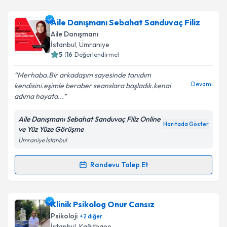
Uzm. Dr. Şenay Eserdağ
için randevu takvimi talebi
oluşturun. Size bu uzmandan randevu almanız için bir
Aile Danışmanı Sebahat Sanduvaç Filiz
takvim hazırlandığında e-posta ile bilgilendireceğiz.
Aile Danışmanı
E-posta Adresiniz
İstanbul
, Ümraniye
5
(
16
Değerlendirme)
Merhaba.Bir arkadaşım sayesinde tanıdım
Devamı
kendisini.eşimle beraber seanslara başladık.kenai
Kişisel verilerimin işlenmesine ilişkin
Aydınlatma
adıma hayata...
Metni
'ni okudum ve kişisel verilerimin belirtilen
kapsamda işlenmesini kabul ediyorum.
Aile Danışmanı Sebahat Sanduvaç Filiz Online
Haritada Göster
ve Yüz Yüze Görüşme
Ümraniye İstanbul
Takvim Talebini Gönder
Randevu Talep Et
Randevu Takvimi Talebi
Aile Danışmanı Sebahat Sanduvaç Filiz
için
Klinik Psikolog Onur Cansız
randevu takvimi talebi oluşturun. Size bu uzmandan
Psikoloji
+
2
diğer
randevu almanız için bir takvim hazırlandığında e-
İstanbul
, Kağıthane