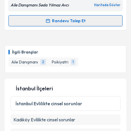
Aile Danışmanı Seda Yılmaz Avcı
Haritada Göster
Randevu Talep Et
Randevu Takvimi Talebi
Aile Danışmanı Seda Yılmaz Avcı
için randevu
takvimi talebi oluşturun. Size bu uzmandan randevu
İlgili Branşlar
almanız için bir takvim hazırlandığında e-posta ile
bilgilendireceğiz.
Aile Danışmanı
Psikiyatri
2
1
E-posta Adresiniz
İstanbul İlçeleri
Kişisel verilerimin işlenmesine ilişkin
Aydınlatma
İstanbul
Evlilikte cinsel sorunlar
Metni
'ni okudum ve kişisel verilerimin belirtilen
kapsamda işlenmesini kabul ediyorum.
Kadıköy
Evlilikte cinsel sorunlar