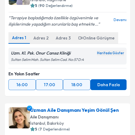
posta ile bilgilendireceğiz.
5
(
90
Değerlendirme)
E-posta Adresiniz
Terapiye başladığımda özellikle özgüvenimle ve
Devamı
ilişkilerimde yaşadığım sorunlarla baş etmekte...
Adres
1
Adres
2
Adres
3
Online Görüşme
Kişisel verilerimin işlenmesine ilişkin
Aydınlatma
Metni
'ni okudum ve kişisel verilerimin belirtilen
Uzm. Kl. Psk. Onur Cansız Kliniği
Haritada Göster
kapsamda işlenmesini kabul ediyorum.
Sultan Selim Mah. Sultan Selim Cad. No:57 D:4
En Yakın Saatler
Takvim Talebini Gönder
16:00
17:00
18:00
Daha Fazla
Uzman Aile Danışmanı Yeşim Gönül Şen
Aile Danışmanı
İstanbul
, Bakırköy
5
(
7
Değerlendirme)