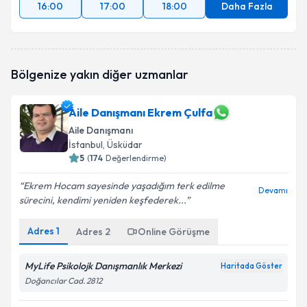
16:00
17:00
18:00
Daha Fazla
Bölgenize yakın diğer uzmanlar
Aile Danışmanı Ekrem Çulfa
Aile Danışmanı
İstanbul
, Üsküdar
5
(
174
Değerlendirme)
Ekrem Hocam sayesinde yaşadığım terk edilme
Devamı
sürecini, kendimi yeniden keşfederek...
Adres
1
Adres
2
Online Görüşme
MyLife Psikolojk Danışmanlık Merkezi
Haritada Göster
Doğancılar Cad. 2812