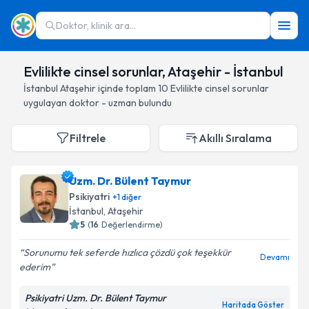
Doktor, klinik ara...
Evlilikte cinsel sorunlar, Ataşehir - İstanbul
İstanbul
Ataşehir
içinde toplam
10
Evlilikte cinsel sorunlar
uygulayan doktor - uzman bulundu
Filtrele
Akıllı Sıralama
Uzm. Dr. Bülent Taymur
Psikiyatri
+
1
diğer
İstanbul
, Ataşehir
5
(
16
Değerlendirme)
Sorunumu tek seferde hızlıca çözdü çok teşekkür
Devamı
ederim
Psikiyatri Uzm. Dr. Bülent Taymur
Haritada Göster