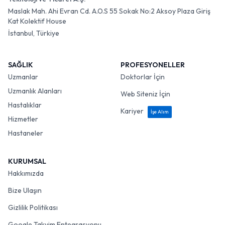
Maslak Mah. Ahi Evran Cd. A.O.S 55 Sokak No:2 Aksoy Plaza Giriş
Kat Kolektif House
İstanbul, Türkiye
SAĞLIK
PROFESYONELLER
Uzmanlar
Doktorlar İçin
Uzmanlık Alanları
Web Siteniz İçin
Hastalıklar
Kariyer
İşe Alım
Hizmetler
Hastaneler
KURUMSAL
Hakkımızda
Bize Ulaşın
Gizlilik Politikası
Google Takvim Entegrasyonu