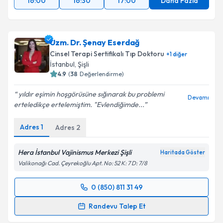
16:00
16:30
17:00
Daha Fazla
Uzm. Dr. Şenay Eserdağ
Cinsel Terapi Sertifikalı Tıp Doktoru
+
1
diğer
İstanbul
, Şişli
4.9
(
38
Değerlendirme)
yıldır eşimin hoşgörüsüne sığınarak bu problemi
Devamı
erteledikçe ertelemiştim. "Evlendiğimde...
Adres
1
Adres
2
Hera İstanbul Vajinismus Merkezi Şişli
Haritada Göster
Valikonağı Cad. Çeyrekoğlu Apt. No: 52 K: 7 D: 7/8
0 (850) 811 31 49
Randevu Takvimi Talebi
Randevu Talep Et