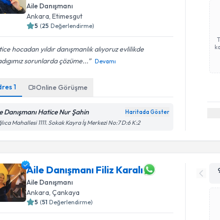
Aile Danışmanı
Ankara
, Etimesgut
5
(
25
Değerlendirme)
ka
ice hocadan yıldır danışmanlık alıyoruz evlilikde
adıgımız sorunlarda çözüme...
Devamı
dres
1
Online Görüşme
le Danışmanı Hatice Nur Şahin
Haritada Göster
lıca Mahallesi 1111. Sokak Kayra İş Merkezi No:7 D:6 K:2
Aile Danışmanı Filiz Karalı
Aile Danışmanı
Ankara
, Çankaya
5
(
51
Değerlendirme)