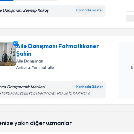
le Danışmanı Zeynep Kökaş
Haritada Göster
Randevu T
Aile Danı
talebi oluş
Aile Danışmanı Fatma Ilıkaner
takvim hazı
Şahin
E-posta Ad
Aile Danışmanı
B
Ankara
, Yenimahalle
nca Danışmanlık Merkezi
Haritada Göster
Kişisel
ŞTEPE MAH. ZÜBEYDE HANIM CAD. NO: 56 İÇ KAPI NO: 6
okudum
işlenm
enize yakın diğer uzmanlar