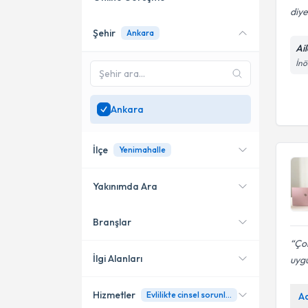
diye
Şehir
Ankara
Online danışmanlık sunan
Ai
uzmanları göster
İnö
Sadece
Ankara
bölgesinde
uzman ara
Ankara
İlçe
Yenimahalle
Yakınımda Ara
Branşlar
Konumuma yakın uzmanları
Çankaya
göster
Çok
Yenimahalle
İlgi Alanları
uygu
Etimesgut
Hizmetler
Evlilikte cinsel sorunlar
A
Aile Danışmanı