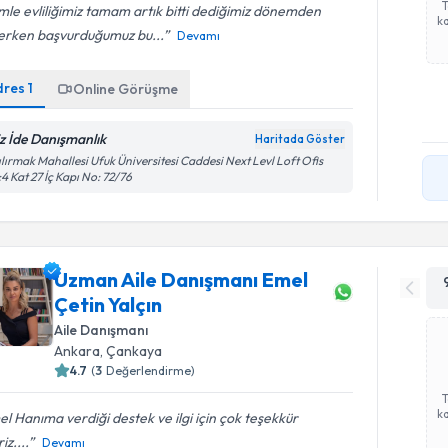
mle evliliğimiz tamam artık bitti dediğimiz dönemden
ka
erken başvurduğumuz bu...
Devamı
dres
1
Online Görüşme
liz İde Danışmanlık
Haritada Göster
ılırmak Mahallesi Ufuk Üniversitesi Caddesi Next Levl Loft Ofis
4 Kat 27 İç Kapı No: 72/76
Uzman Aile Danışmanı Emel
Çetin Yalçın
Aile Danışmanı
Ankara
, Çankaya
4.7
(
3
Değerlendirme)
ka
l Hanıma verdiği destek ve ilgi için çok teşekkür
iz....
Devamı