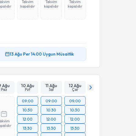
Takvim
Takvim
Takvim
Takvim
palıdır
kapalıdır
kapalıdır
kapalıdır
13 Ağu
Per
14:00
Uygun Müsaitlik
9 Ağu
10 Ağu
11 Ağu
12 Ağu
Paz
Pzt
Sal
Çar
09:00
09:00
09:00
10:30
10:30
10:30
12:00
12:00
12:00
Takvim
palıdır
13:30
13:30
13:30