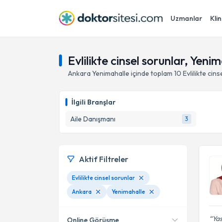
Uzmanlar
Klin
Evlilikte cinsel sorunlar, Yeni
Ankara
Yenimahalle
içinde toplam
10
Evlilikte cin
İlgili Branşlar
Aile Danışmanı
3
Aktif Filtreler
Evlilikte cinsel sorunlar
Ankara
Yenimahalle
Yas
Online Görüşme