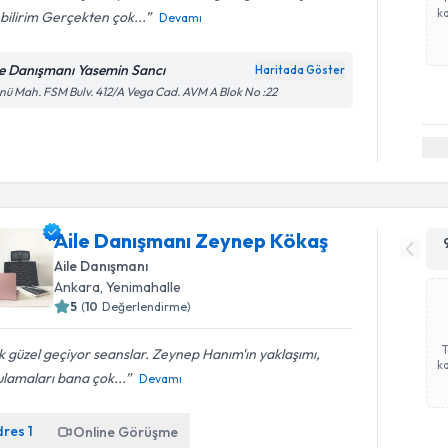
ka
bilirim Gerçekten çok...
Devamı
le Danışmanı Yasemin Sancı
Haritada Göster
nü Mah. FSM Bulv. 412/A Vega Cad. AVM A Blok No :22
Aile Danışmanı Zeynep Kökaş
Aile Danışmanı
Ankara
, Yenimahalle
5
(
10
Değerlendirme)
 güzel geçiyor seanslar. Zeynep Hanım'ın yaklaşımı,
ka
lamaları bana çok...
Devamı
dres
1
Online Görüşme