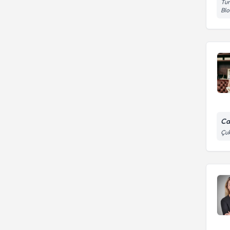
Tun
Blo
Ca
Çuk