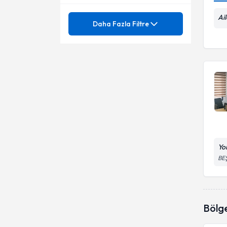
Ai
Mezuniyet
Aile Danışmanlığı
Daha Fazla Filtre
Aile İçi İletişim Sorunları
Ünvan
Aile Danışmanlığı
Aile içi ilişkiler ve iletişim
Aile İçi İletişimsizlik
ATATÜRK ÜNIVERSITESI
Aile İçi Pozisyonlar
Aile Problemleri
HACETTEPE ÜNIVERSITESI
Aile Danışmanı
Aile içi roller
Cinsel isteksizlik
KIRIKKALE ÜNIVERSITESI
Çift Danışmanlığı
Evlilik danışmanlığı
Yo
Cinsel danışmanlık
Evlilik öncesi danışmanlık
BE
Cinsel İsteksizlik
Evlilik Problemleri ve Boşanma
Ebeveynlik
Evlilik ve çift danışmanlığı
Bölg
Eşler arasında yaşanan
Evlilikte cinsel sorunlar
sorunlar