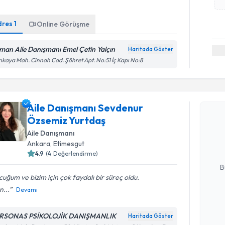
dres
1
Online Görüşme
man Aile Danışmanı Emel Çetin Yalçın
Haritada Göster
kaya Mah. Cinnah Cad. Şöhret Apt. No:51 İç Kapı No:8
Randevu T
Aile Danışmanı Sevdenur
Aile Danı
Özsemiz Yurtdaş
takvimi tal
Aile Danışmanı
bir takvim 
Ankara
, Etimesgut
E-posta Ad
4.9
(
4
Değerlendirme)
B
uğum ve bizim için çok faydalı bir süreç oldu.
...
Devamı
Kişisel
okudum
RSONAS PSİKOLOJİK DANIŞMANLIK
Haritada Göster
işlenm