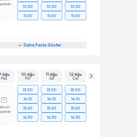
palıdır
10:30
10:30
10:30
11:00
11:00
11:00
Daha Fazla Göster
9 Ağu
10 Ağu
11 Ağu
12 Ağu
Paz
Pzt
Sal
Çar
13:00
13:00
13:00
14:10
14:10
14:10
Takvim
15:20
15:20
15:20
palıdır
16:30
16:30
16:30