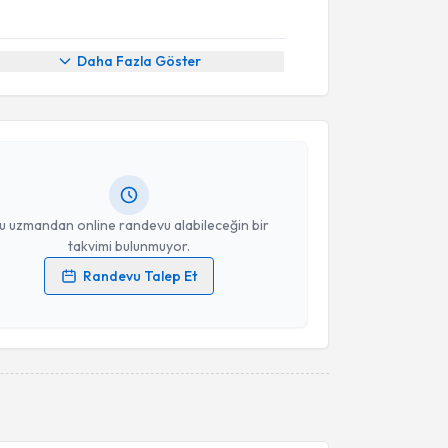
akvimi Talebi
Daha Fazla Göster
şmanı Fatma Ilıkaner Şahin
için randevu takvimi
turun. Size bu uzmandan randevu almanız için bir
rlandığında e-posta ile bilgilendireceğiz.
resiniz
u uzmandan online randevu alabileceğin bir
takvimi bulunmuyor.
Randevu Talep Et
 verilerimin işlenmesine ilişkin
Aydınlatma Metni
'ni
 ve kişisel verilerimin belirtilen kapsamda
esini kabul ediyorum.
Takvim Talebini Gönder