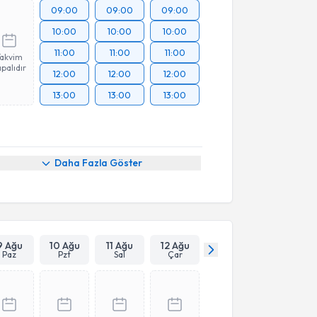
09:00
09:00
09:00
10:00
10:00
10:00
11:00
11:00
11:00
Takvim
palıdır
12:00
12:00
12:00
13:00
13:00
13:00
Daha Fazla Göster
9 Ağu
10 Ağu
11 Ağu
12 Ağu
Paz
Pzt
Sal
Çar