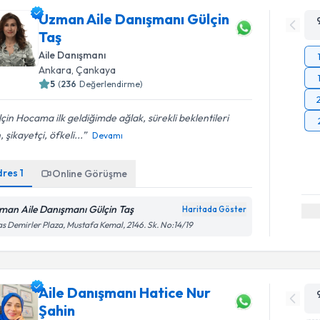
Uzman Aile Danışmanı Gülçin
Taş
Aile Danışmanı
Ankara
, Çankaya
5
(
236
Değerlendirme)
çin Hocama ilk geldiğimde ağlak, sürekli beklentileri
, şikayetçi, öfkeli...
Devamı
dres
1
Online Görüşme
man Aile Danışmanı Gülçin Taş
Haritada Göster
as Demirler Plaza, Mustafa Kemal, 2146. Sk. No:14/19
Aile Danışmanı Hatice Nur
Şahin