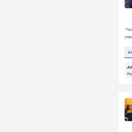
Hat
yaş
A
Ai
Bağ