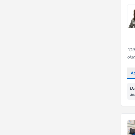
Evlilikte iletişimsizlik
Gül
olan
A
Uz
Atl