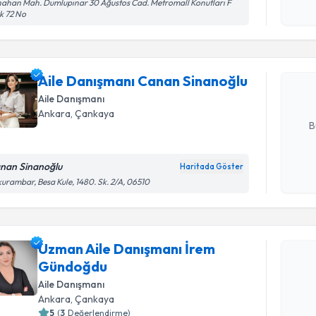
Randevu T
ahan Mah. Dumlupınar 30 Ağustos Cad. Metromall Konutları F
k 72 No
Aile Danı
oluşturun. 
Aile Danışmanı Canan Sinanoğlu
hazırlandığ
Aile Danışmanı
E-posta Ad
Ankara
, Çankaya
B
nan Sinanoğlu
Haritada Göster
Kişisel
urambar, Besa Kule, 1480. Sk. 2/A, 06510
okudum
işlenm
Randevu T
Uzman Aile Danışmanı İrem
Uzman Ail
Gündoğdu
talebi oluş
Aile Danışmanı
takvim hazı
Ankara
, Çankaya
E-posta Ad
5
(
3
Değerlendirme)