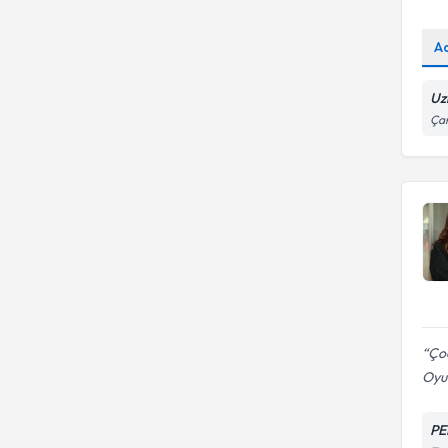
A
Uz
Çan
Çoc
Oyun
PE