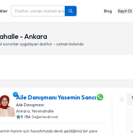
ikler
Blog
Kayıt Ol
mahalle - Ankara
sel sorunlar
uygulayan doktor - uzman bulundu
Aile Danışmanı Yasemin Sancı
Aile Danışmanı
Ankara
, Yenimahalle
5
(
154
Değerlendirme)
emin hanım için hayatımızda denk geldiğimiz bir şans