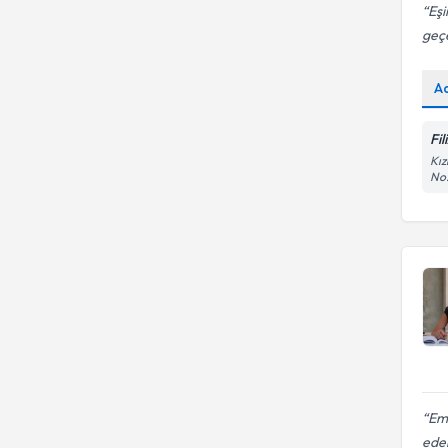
Eşi
geç
A
Fi
Kız
No:
Eme
eder