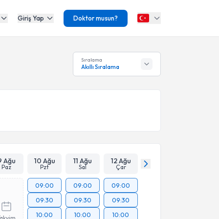
Giriş Yap
Doktor musun?
Sıralama
Akıllı Sıralama
9 Ağu
10 Ağu
11 Ağu
12 Ağu
Paz
Pzt
Sal
Çar
09:00
09:00
09:00
09:30
09:30
09:30
10:00
10:00
10:00
Takvim