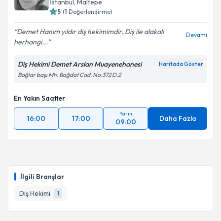
İstanbul
, Maltepe
5
(
1
Değerlendirme)
Demet Hanım yıldır diş hekimimdir. Diş ile alakalı
Devamı
herhangi...
Diş Hekimi Demet Arslan Muayenehanesi
Haritada Göster
Bağlar başı Mh. Bağdat Cad. No:372 D.2
En Yakın Saatler
Yarın
16:00
17:00
Daha Fazla
09:00
İlgili Branşlar
Diş Hekimi
1