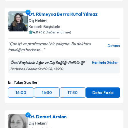
Dt. Rümeysa Berra Kutal Yılmaz
Diş Hekimi
Kocaeli
, Başiskele
4.9
(
62
Değerlendirme)
Çok iyi ve profesyonel bir çalışma. Bu doktoru
Devamı
tanıdığım herkese...
Özel Başiskele Ağız ve Diş Sağlığı Polikliniği
Haritada Göster
Barbaros, Edanur Sk NO:28, 41090
En Yakın Saatler
16:00
16:30
17:30
Daha Fazla
Dt. Demet Arslan
Diş Hekimi