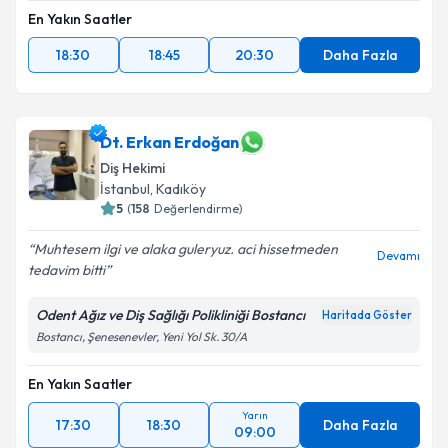
En Yakın Saatler
18:30
18:45
20:30
Daha Fazla
Dt. Erkan Erdoğan
Diş Hekimi
İstanbul
, Kadıköy
5
(
158
Değerlendirme)
Muhtesem ilgi ve alaka guleryuz. aci hissetmeden
Devamı
tedavim bitti
Odent Ağız ve Diş Sağlığı Polikliniği Bostancı
Haritada Göster
Bostancı, Şenesenevler, Yeni Yol Sk. 30/A
En Yakın Saatler
Yarın
17:30
18:30
Daha Fazla
09:00