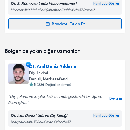
Dt. S. Rümeysa Yıldız Muayenehanesi
Haritada Göster
Mehmet Akif Mahallesi Şahinbey Caddesi No:17 Daire:2
Randevu Talep Et
Randevu Takvimi Talebi
Dt. S. Rümeysa Yıldız
için randevu takvimi talebi
Bölgenize yakın diğer uzmanlar
oluşturun. Size bu uzmandan randevu almanız için bir
takvim hazırlandığında e-posta ile bilgilendireceğiz.
Dt. Anıl Deniz Yıldırım
E-posta Adresiniz
Diş Hekimi
Denizli
, Merkezefendi
5
(
224
Değerlendirme)
Diş çekimi ve implant sürecimde gösterdikleri ilgi ve
Kişisel verilerimin işlenmesine ilişkin
Aydınlatma
Devamı
özen için...
Metni
'ni okudum ve kişisel verilerimin belirtilen
kapsamda işlenmesini kabul ediyorum.
Dt. Anıl Deniz Yıldırım Diş Kliniği
Haritada Göster
Yenişehir Mah. 13.Sok.Ferah Evler No:17
Takvim Talebini Gönder