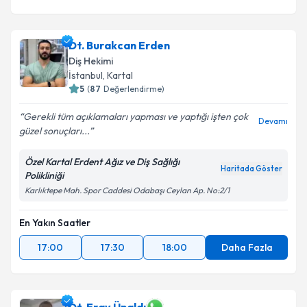
Dt. Burakcan Erden
Diş Hekimi
İstanbul
, Kartal
5
(
87
Değerlendirme)
Gerekli tüm açıklamaları yapması ve yaptığı işten çok
Devamı
güzel sonuçları...
Özel Kartal Erdent Ağız ve Diş Sağlığı
Haritada Göster
Polikliniği
Karlıktepe Mah. Spor Caddesi Odabaşı Ceylan Ap. No:2/1
En Yakın Saatler
17:00
17:30
18:00
Daha Fazla