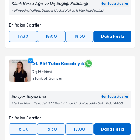
Klinik Bursa Ağız ve Diş Sağlığı Polikliniği
Haritada Göster
Fethiye Mahallesi, Sanayi Cad. Solukçu İş Merkezi No:327
En Yakın Saatler
17:30
18:00
18:30
Daha Fazla
Dt. Elif Tuba Kocabıyık
Diş Hekimi
İstanbul
, Sarıyer
Sarıyer Beyaz İnci
Haritada Göster
Merkez Mahallesi, Şehit Mithat Yılmaz Cad. Kayadibi Sok. 2-3, 34450
En Yakın Saatler
16:00
16:30
17:00
Daha Fazla