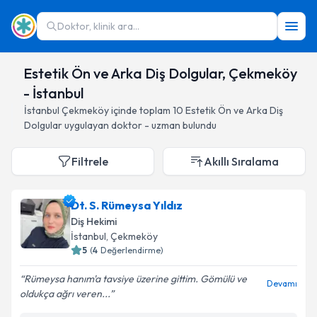
Doktor, klinik ara...
Estetik Ön ve Arka Diş Dolgular, Çekmeköy
- İstanbul
İstanbul
Çekmeköy
içinde toplam
10
Estetik Ön ve Arka Diş
Dolgular
uygulayan doktor - uzman bulundu
Filtrele
Akıllı Sıralama
Dt. S. Rümeysa Yıldız
Diş Hekimi
İstanbul
, Çekmeköy
5
(
4
Değerlendirme)
Rümeysa hanım'a tavsiye üzerine gittim. Gömülü ve
Devamı
oldukça ağrı veren...