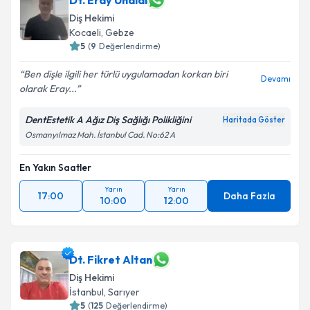
Dt. Eray Ünaldı
Diş Hekimi
Kocaeli
, Gebze
5
(
9
Değerlendirme)
Ben dişle ilgili her türlü uygulamadan korkan biri
Devamı
olarak Eray...
DentEstetik A Ağız Diş Sağlığı Polikliğini
Haritada Göster
Osmanyılmaz Mah. İstanbul Cad. No:62 A
En Yakın Saatler
Yarın
Yarın
17:00
Daha Fazla
10:00
12:00
Dt. Fikret Altan
Diş Hekimi
İstanbul
, Sarıyer
5
(
125
Değerlendirme)