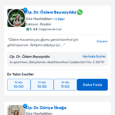
Op. Dr. Özlem Beyazyıldız
Göz Hastalıkları
+
2
diğer
Samsun
, İlkadım
5
(
68
Değerlendirme)
Özlem hocama çocuğumu genel kontrol için
Devamı
götürüyorum. İletişimi oldukça iyi;...
Op. Dr. Özlem Beyazyıldız
Haritada Göster
Su apartmanı, Bahçelievler, AbdülHamithak Caddesi Kat:1 No :3, 55070
En Yakın Saatler
26 Ağu
26 Ağu
26 Ağu
Daha Fazla
10:00
10:30
11:00
Op. Dr. Düriye İlbağa
Göz Hastalıkları