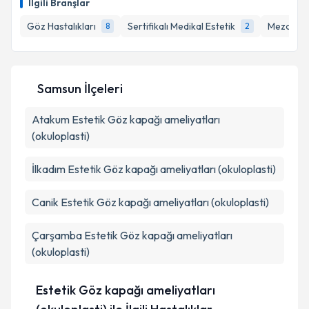
İlgili Branşlar
takvim hazırlandığında e-posta ile bilgilendireceğiz.
Göz Hastalıkları
Sertifikalı Medikal Estetik
Mezotera
8
2
E-posta Adresiniz
Samsun İlçeleri
Kişisel verilerimin işlenmesine ilişkin
Aydınlatma
Atakum
Metni
Estetik Göz kapağı ameliyatları
'ni okudum ve kişisel verilerimin belirtilen
kapsamda işlenmesini kabul ediyorum.
(okuloplasti)
İlkadım
Estetik Göz kapağı ameliyatları (okuloplasti)
Takvim Talebini Gönder
Canik
Estetik Göz kapağı ameliyatları (okuloplasti)
Çarşamba
Estetik Göz kapağı ameliyatları
(okuloplasti)
Estetik Göz kapağı ameliyatları