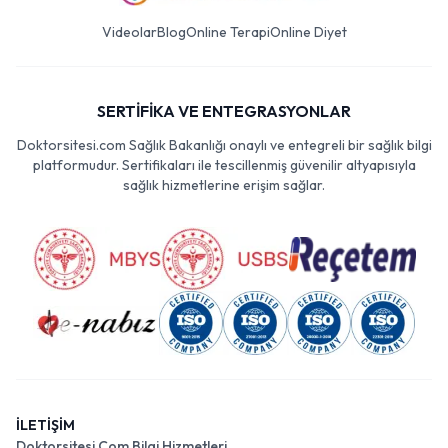
Videolar
Blog
Online Terapi
Online Diyet
SERTİFİKA VE ENTEGRASYONLAR
Doktorsitesi.com Sağlık Bakanlığı onaylı ve entegreli bir sağlık bilgi
platformudur. Sertifikaları ile tescillenmiş güvenilir altyapısıyla
sağlık hizmetlerine erişim sağlar.
İLETİŞİM
Doktorsitesi Com Bilgi Hizmetleri