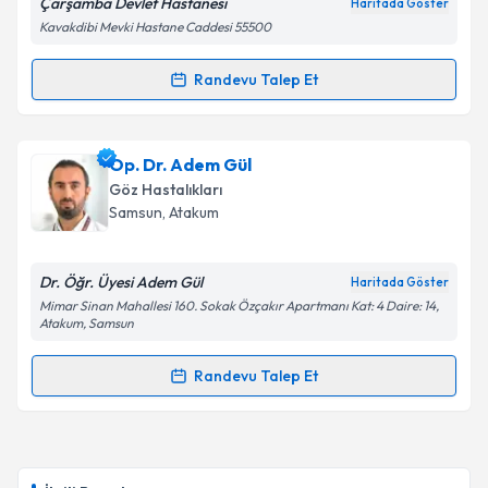
Çarşamba Devlet Hastanesi
Haritada Göster
Kavakdibi Mevki Hastane Caddesi 55500
Randevu Talep Et
Randevu Takvimi Talebi
Op. Dr. Serdar İlgüy
için randevu takvimi talebi
Op. Dr. Adem Gül
oluşturun. Size bu uzmandan randevu almanız için bir
Göz Hastalıkları
takvim hazırlandığında e-posta ile bilgilendireceğiz.
Samsun
, Atakum
E-posta Adresiniz
Dr. Öğr. Üyesi Adem Gül
Haritada Göster
Mimar Sinan Mahallesi 160. Sokak Özçakır Apartmanı Kat: 4 Daire: 14,
Atakum, Samsun
Kişisel verilerimin işlenmesine ilişkin
Aydınlatma
Randevu Talep Et
Metni
'ni okudum ve kişisel verilerimin belirtilen
Randevu Takvimi Talebi
kapsamda işlenmesini kabul ediyorum.
Op. Dr. Adem Gül
için randevu takvimi talebi
Takvim Talebini Gönder
oluşturun. Size bu uzmandan randevu almanız için bir