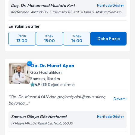
Doç. Dr. Muhammed Mustafa Kurt
Haritada Göster
Körfez Mah. Atatürk Blv. 5. Kısım No:112, Kat:3 Daire:5, Atakum/Samsun
En Yakın Saatler
Yarın
8 Ağu
10 Ağu
Daha Fazla
13:00
15:00
14:00
Op. Dr. Murat Ayan
Göz Hastalıkları
Samsun
, İlkadım
4.9
(
35
Değerlendirme)
Op. Dr. Murat AYAN dan geçirmiş olduğumuz süreç
Devamı
boyunca...
Samsun Dünya Göz Hastanesi
Haritada Göster
19 Mayıs Mh., Dr. Kamil Cd. No:6, 55030