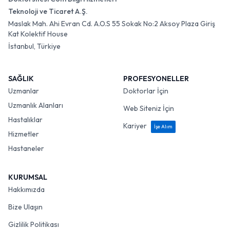
Teknoloji ve Ticaret A.Ş.
Maslak Mah. Ahi Evran Cd. A.O.S 55 Sokak No:2 Aksoy Plaza Giriş
Kat Kolektif House
İstanbul, Türkiye
SAĞLIK
PROFESYONELLER
Uzmanlar
Doktorlar İçin
Uzmanlık Alanları
Web Siteniz İçin
Hastalıklar
Kariyer
İşe Alım
Hizmetler
Hastaneler
KURUMSAL
Hakkımızda
Bize Ulaşın
Gizlilik Politikası