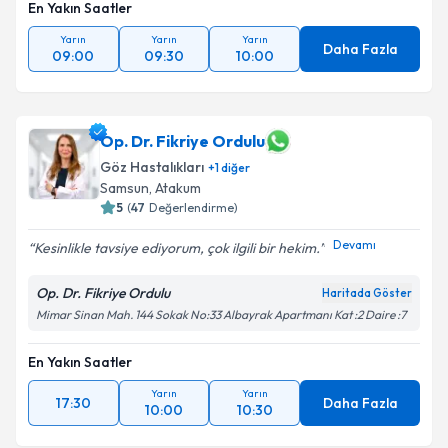
En Yakın Saatler
Yarın
Yarın
Yarın
Daha Fazla
09:00
09:30
10:00
Op. Dr. Fikriye Ordulu
Göz Hastalıkları
+
1
diğer
Samsun
, Atakum
5
(
47
Değerlendirme)
Devamı
Kesinlikle tavsiye ediyorum, çok ilgili bir hekim.
Op. Dr. Fikriye Ordulu
Haritada Göster
Mimar Sinan Mah. 144 Sokak No:33 Albayrak Apartmanı Kat :2 Daire :7
En Yakın Saatler
Yarın
Yarın
17:30
Daha Fazla
10:00
10:30