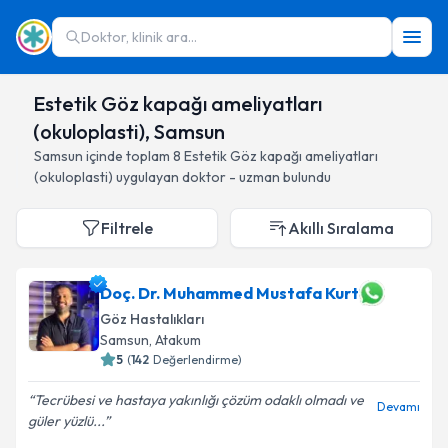
Doktor, klinik ara...
Estetik Göz kapağı ameliyatları
(okuloplasti), Samsun
Samsun
içinde toplam
8
Estetik Göz kapağı ameliyatları
(okuloplasti)
uygulayan doktor - uzman bulundu
Filtrele
Akıllı Sıralama
Doç. Dr. Muhammed Mustafa Kurt
Göz Hastalıkları
Samsun
, Atakum
5
(
142
Değerlendirme)
Tecrübesi ve hastaya yakınlığı çözüm odaklı olmadı ve
Devamı
güler yüzlü...