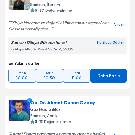
Samsun
, İlkadım
5
(
37
Değerlendirme)
Düriye Hocama ve değerli ekibine sonsuz teşekkürler.
Devamı
Göz lazer ameliyatım...
Samsun Dünya Göz Hastanesi
Haritada Göster
19 Mayıs Mh., Dr. Kamil Cd. No:6, 55030
En Yakın Saatler
Yarın
Yarın
Yarın
Daha Fazla
10:00
10:30
11:00
Op. Dr. Ahmet Duhan Özbay
Göz Hastalıkları
Samsun
, Canik
5
(
13
Değerlendirme)
Ahmet Duhan hocamıza Annemi muayene ettirdim.