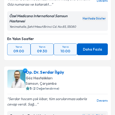
Devamı
Göz numarası ve katarakt...
Özel Medicana International Samsun
Haritada Göster
Hastanesi
Yenimahalle, Şehit Mesut Birinci Cd. No:85, 55080
En Yakın Saatler
Yarın
Yarın
Yarın
Daha Fazla
09:00
09:30
10:00
Op. Dr. Serdar İlgüy
Göz Hastalıkları
Samsun
, Çarşamba
5
(
2
Değerlendirme)
Serdar hocam çok kibar, tüm sorularımıza sabırla
Devamı
cevap verdi. Sağ...