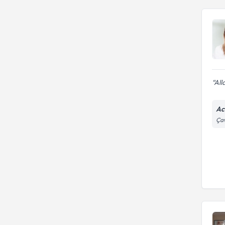
All
Ac
Çav