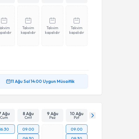
Takvim
Takvim
Takvim
Takvim
palıdır
kapalıdır
kapalıdır
kapalıdır
11 Ağu
Sal
14:00
Uygun Müsaitlik
7 Ağu
8 Ağu
9 Ağu
10 Ağu
Cum
Cmt
Paz
Pzt
16:30
09:00
09:00
09:30
09:30