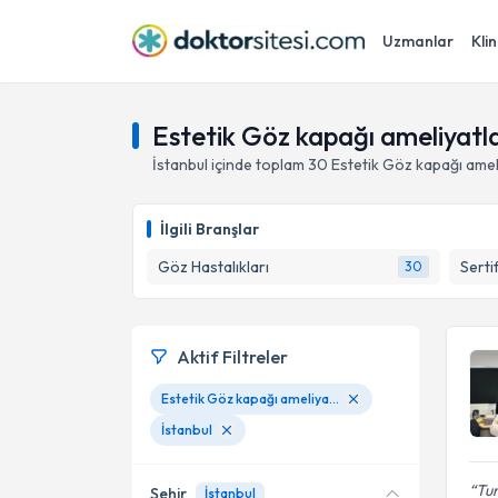
Uzmanlar
Klin
Estetik Göz kapağı ameliyatlar
İstanbul
içinde toplam
30
Estetik Göz kapağı ameli
İlgili Branşlar
Göz Hastalıkları
Serti
30
Aktif Filtreler
Estetik Göz kapağı ameliyatları (okuloplasti)
İstanbul
Tur
Şehir
İstanbul