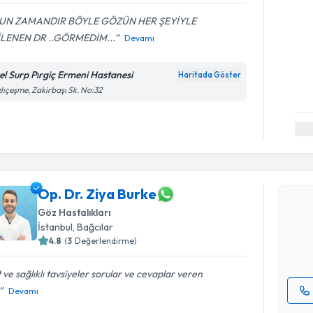
UN ZAMANDIR BÖYLE GÖZÜN HER ŞEYİYLE
İLENEN DR ..GÖRMEDİM...
Devamı
el Surp Pırgiç Ermeni Hastanesi
Haritada Göster
lıçeşme, Zakirbaşı Sk. No:32
Randevu T
Op. Dr. Zi
Op. Dr. Ziya Burke
uzmandan ra
Göz Hastalıkları
posta ile bi
İstanbul
, Bağcılar
4.8
(
3
Değerlendirme)
E-posta Ad
 ve sağlıklı tavsiyeler sorular ve cevaplar veren
Devamı
Kişisel