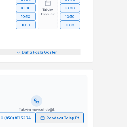
10:00
10:00
Takvim
kapalıdır
10:30
10:30
11:00
11:00
Daha Fazla Göster
akvimi Talebi
ya Burke
için randevu takvimi talebi oluşturun. Size bu
ndevu almanız için bir takvim hazırlandığında e-
lgilendireceğiz.
resiniz
Takvim mevcut değil.
0 (850) 811 32 74
Randevu Talep Et
 verilerimin işlenmesine ilişkin
Aydınlatma Metni
'ni