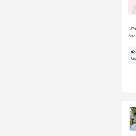
Sid
hani
Ko
Koz