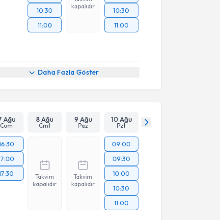
kapalıdır
10:30
10:30
11:00
11:00
Daha Fazla Göster
7 Ağu
8 Ağu
9 Ağu
10 Ağu
Cum
Cmt
Paz
Pzt
16:30
09:00
17:00
09:30
17:30
10:00
Takvim
Takvim
kapalıdır
kapalıdır
10:30
11:00