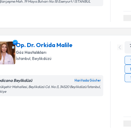
larçeşme Mah. 19 Mayıs Bulvarı No:18 Esenyurt / İSTANBUL
Op. Dr. Orkida Malile
Göz Hastalıkları
İstanbul
, Beylikdüzü
dicana Beylikdüzü
Haritada Göster
ükşehir Mahallesi, Beylikdüzü Cd. No:3, 34520 Beylikdüzü/İstanbul,
kiye