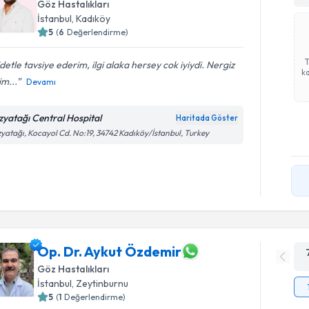
Göz Hastalıkları
İstanbul
, Kadıköy
5
(
6
Değerlendirme)
detle tavsiye ederim, ilgi alaka hersey cok iyiydi. Nergiz
ka
m...
Devamı
zyatağı Central Hospital
Haritada Göster
yatağı, Kocayol Cd. No:19, 34742 Kadıköy/İstanbul, Turkey
Op. Dr. Aykut Özdemir
Göz Hastalıkları
İstanbul
, Zeytinburnu
5
(
1
Değerlendirme)