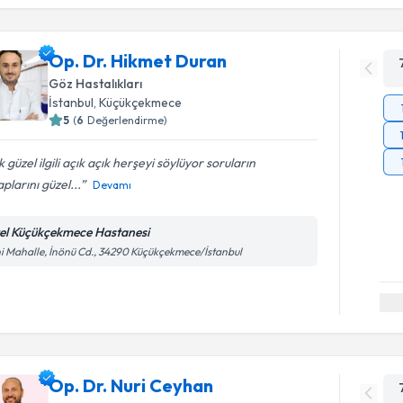
Op. Dr. Hikmet Duran
Göz Hastalıkları
İstanbul
, Küçükçekmece
5
(
6
Değerlendirme)
 güzel ilgili açık açık herşeyi söylüyor soruların
plarını güzel...
Devamı
el Küçükçekmece Hastanesi
i Mahalle, İnönü Cd., 34290 Küçükçekmece/İstanbul
Op. Dr. Nuri Ceyhan