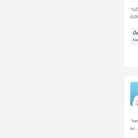
UZ
İLG
Öz
Kaz
net
iyi...