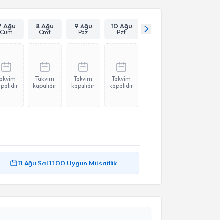
7 Ağu
8 Ağu
9 Ağu
10 Ağu
Cum
Cmt
Paz
Pzt
Takvim
Takvim
Takvim
Takvim
palıdır
kapalıdır
kapalıdır
kapalıdır
akvimi Talebi
11 Ağu
Sal
11:00
Uygun Müsaitlik
ltan Kaya Ünsal
için randevu takvimi talebi
Size bu uzmandan randevu almanız için bir takvim
ında e-posta ile bilgilendireceğiz.