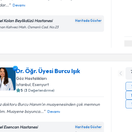
ar...
Devamı
el Kolan Beylikdüzü Hastanesi
Haritada Göster
an Kahveci Mah. Osmanlı Cad. No:23
Dr. Öğr. Üyesi Burcu Işık
Göz Hastalıkları
İstanbul
, Esenyurt
5
(
3
Değerlendirme)
z doktoru Burcu Hanım’ın muayenesinden çok memnun
dım. Muayene boyunca...
Devamı
el Esencan Hastanesi
Haritada Göster