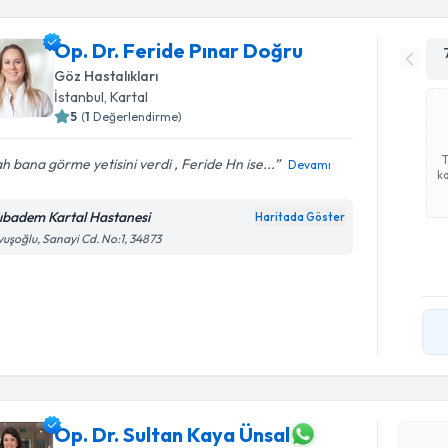
Op. Dr. Feride Pınar Doğru
Göz Hastalıkları
İstanbul
, Kartal
5
(
1
Değerlendirme)
ah bana görme yetisini verdi , Feride Hn ise...
Devamı
ka
ıbadem Kartal Hastanesi
Haritada Göster
uşoğlu, Sanayi Cd. No:1, 34873
Randevu T
Op. Dr. Su
oluşturun. 
Op. Dr. Sultan Kaya Ünsal
hazırlandığ