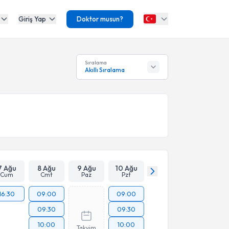
Giriş Yap
Doktor musun?
Sıralama
Akıllı Sıralama
7 Ağu
8 Ağu
9 Ağu
10 Ağu
Cum
Cmt
Paz
Pzt
16:30
09:00
09:00
09:30
09:30
10:00
10:00
Takvim