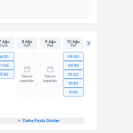
 ve kişisel verilerimin belirtilen kapsamda
esini kabul ediyorum.
Takvim Talebini Gönder
7 Ağu
8 Ağu
9 Ağu
10 Ağu
Cum
Cmt
Paz
Pzt
16:30
09:00
17:00
09:30
17:30
10:00
Takvim
Takvim
kapalıdır
kapalıdır
10:30
11:00
Daha Fazla Göster