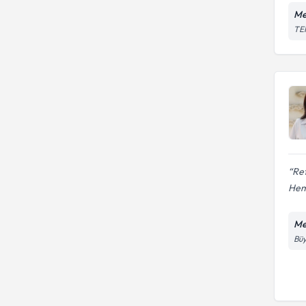
Me
TEM
Ret
Hem
Me
Büy