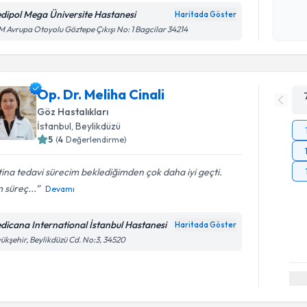
okudum
dipol Mega Üniversite Hastanesi
Haritada Göster
işlenm
 Avrupa Otoyolu Göztepe Çıkışı No: 1 Bagcilar 34214
Op. Dr. Meliha Cinali
Göz Hastalıkları
İstanbul
, Beylikdüzü
5
(
4
Değerlendirme)
ina tedavi sürecim beklediğimden çok daha iyi geçti.
 süreç...
Devamı
dicana International İstanbul Hastanesi
Haritada Göster
ükşehir, Beylikdüzü Cd. No:3, 34520