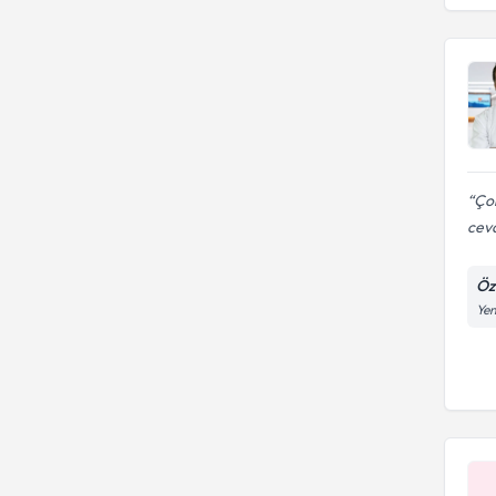
Eğitim Ve Araştırma Hastanesi
Hacettepe Üniversitesi Tıp
İzmir Bozyaka Eğitim Ve
Fakültesi
Araştırma Hastanesi
İzmir Tepecik Eğitim Ve
Araştırma Hastanesi
Çok
ceva
Öz
Yen