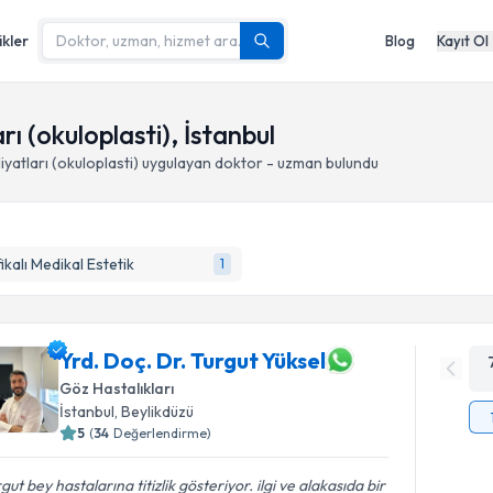
ikler
Blog
Kayıt Ol
ı (okuloplasti), İstanbul
yatları (okuloplasti)
uygulayan doktor - uzman bulundu
fikalı Medikal Estetik
1
Yrd. Doç. Dr. Turgut Yüksel
Göz Hastalıkları
İstanbul
, Beylikdüzü
5
(
34
Değerlendirme)
gut bey hastalarına titizlik gösteriyor. ilgi ve alakasıda bir